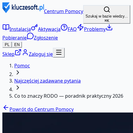
Centrum Pomocy
Szukaj w bazie wiedzy...
⌘K
Instalacja
Aktywacja
FAQ
Problemy
Pobieranie
Zgłoszenie
PL
EN
Sklep
Zaloguj się
Pomoc
Najczęściej zadawane pytania
Co to znaczy RODO — poradnik praktyczny 2026
Powrót do Centrum Pomocy