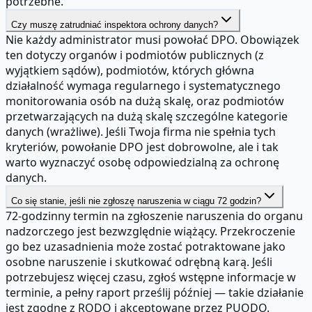
potrzebne.
Czy muszę zatrudniać inspektora ochrony danych?
Nie każdy administrator musi powołać DPO. Obowiązek
ten dotyczy organów i podmiotów publicznych (z
wyjątkiem sądów), podmiotów, których główna
działalność wymaga regularnego i systematycznego
monitorowania osób na dużą skalę, oraz podmiotów
przetwarzających na dużą skalę szczególne kategorie
danych (wrażliwe). Jeśli Twoja firma nie spełnia tych
kryteriów, powołanie DPO jest dobrowolne, ale i tak
warto wyznaczyć osobę odpowiedzialną za ochronę
danych.
Co się stanie, jeśli nie zgłoszę naruszenia w ciągu 72 godzin?
72-godzinny termin na zgłoszenie naruszenia do organu
nadzorczego jest bezwzględnie wiążący. Przekroczenie
go bez uzasadnienia może zostać potraktowane jako
osobne naruszenie i skutkować odrębną karą. Jeśli
potrzebujesz więcej czasu, zgłoś wstępne informacje w
terminie, a pełny raport prześlij później — takie działanie
jest zgodne z RODO i akceptowane przez PUODO.