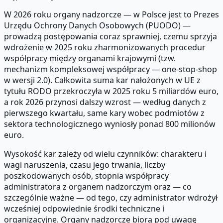
W 2026 roku organy nadzorcze — w Polsce jest to Prezes
Urzędu Ochrony Danych Osobowych (PUODO) —
prowadzą postępowania coraz sprawniej, czemu sprzyja
wdrożenie w 2025 roku zharmonizowanych procedur
współpracy między organami krajowymi (tzw.
mechanizm kompleksowej współpracy — one-stop-shop
w wersji 2.0). Całkowita suma kar nałożonych w UE z
tytułu RODO przekroczyła w 2025 roku 5 miliardów euro,
a rok 2026 przynosi dalszy wzrost — według danych z
pierwszego kwartału, same kary wobec podmiotów z
sektora technologicznego wyniosły ponad 800 milionów
euro.
Wysokość kar zależy od wielu czynników: charakteru i
wagi naruszenia, czasu jego trwania, liczby
poszkodowanych osób, stopnia współpracy
administratora z organem nadzorczym oraz — co
szczególnie ważne — od tego, czy administrator wdrożył
wcześniej odpowiednie środki techniczne i
organizacyjne. Organy nadzorcze biorą pod uwagę