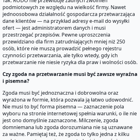
Tak. RODO nie przewiduje żadnych zwolnień
podmiotowych ze względu na wielkość firmy. Nawet
jednoosobowa działalność gospodarcza przetwarzająca
dane klientów — na przykład adresy e-mail do wysyłki
ofert — jest administratorem danych i musi
przestrzegać przepisów. Pewne uproszczenia
przewidziano dla firm zatrudniających mniej niż 250
osób, które nie muszą prowadzić pełnego rejestru
czynności przetwarzania, ale tylko wtedy, gdy ich
przetwarzanie nie niesie ryzyka dla praw i wolności osób.
Czy zgoda na przetwarzanie musi być zawsze wyraźna
i pisemna?
Zgoda musi być jednoznaczna i dobrowolna oraz
wyrażona w formie, która pozwala ją łatwo udowodnić.
Nie musi to być forma pisemna — zaznaczenie pola
wyboru na stronie internetowej spełnia warunki, o ile nie
jest ono domyślnie zaznaczone. Milczenie, zgoda
domniemana lub zgoda dorozumiana nie są uznawane
za ważne. Pamiętaj też, że zgoda to tylko jedna z kilku