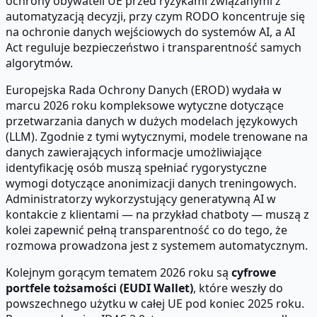
ochrony obywateli UE przed ryzykami związanymi z
automatyzacją decyzji, przy czym RODO koncentruje się
na ochronie danych wejściowych do systemów AI, a AI
Act reguluje bezpieczeństwo i transparentność samych
algorytmów.
Europejska Rada Ochrony Danych (EROD) wydała w
marcu 2026 roku kompleksowe wytyczne dotyczące
przetwarzania danych w dużych modelach językowych
(LLM). Zgodnie z tymi wytycznymi, modele trenowane na
danych zawierających informacje umożliwiające
identyfikację osób muszą spełniać rygorystyczne
wymogi dotyczące anonimizacji danych treningowych.
Administratorzy wykorzystujący generatywną AI w
kontakcie z klientami — na przykład chatboty — muszą z
kolei zapewnić pełną transparentność co do tego, że
rozmowa prowadzona jest z systemem automatycznym.
Kolejnym gorącym tematem 2026 roku są
cyfrowe
portfele tożsamości (EUDI Wallet)
, które weszły do
powszechnego użytku w całej UE pod koniec 2025 roku.