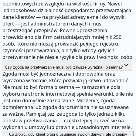
podmiotowych ze względu na wielkość firmy. Nawet
jednoosobowa działalność gospodarcza przetwarzająca
dane klientów — na przykład adresy e-mail do wysyłki
ofert — jest administratorem danych i musi
przestrzegać przepisów. Pewne uproszczenia
przewidziano dla firm zatrudniających mniej niż 250
osób, które nie muszą prowadzić pełnego rejestru
czynności przetwarzania, ale tylko wtedy, gdy ich
przetwarzanie nie niesie ryzyka dla praw i wolności osób.
Czy zgoda na przetwarzanie musi być zawsze wyraźna i pisemna?
Zgoda musi być jednoznaczna i dobrowolna oraz
wyrażona w formie, która pozwala ją łatwo udowodnić.
Nie musi to być forma pisemna — zaznaczenie pola
wyboru na stronie internetowej spełnia warunki, o ile nie
jest ono domyślnie zaznaczone. Milczenie, zgoda
domniemana lub zgoda dorozumiana nie są uznawane
za ważne. Pamiętaj też, że zgoda to tylko jedna z kilku
podstaw przetwarzania — często lepiej oprzeć się na
wykonaniu umowy lub prawnie uzasadnionym interesie.
Co zrobić, gdy klient prosi o usunięcie swoich danych, ale przepisy