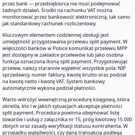
przez bank — przedsiębiorca nie musi podejmować
żadnych działań. Środki na rachunku VAT można
monitorować przez bankowość elektroniczną, tak samo
jak standardowy rachunek rozliczeniowy.
Kluczowym elementem codziennej obsługi jest
umiejętność przygotowania przelewu split payment. W
większości banków w Polsce komunikat przelewu MPP
jest dostępny w zakładce przelewów lub jako osobna
funkcja oznaczona ikoną split payment. Przygotowując
przelew, należy starannie wypełnić wszystkie pola: NIP
sprzedawcy, numer faktury, kwotę brutto oraz podział
na kwotę netto i kwotę VAT. System bankowy
automatycznie wykona podział płatności.
Warto wdrożyć wewnętrzną procedurę księgową, która
określa, kto i w jakich sytuacjach akceptuje płatności
split payment. Procedura powinna obejmować listę
towarów i usług z załącznika nr 15, próg kwotowy 15 000
złotych oraz zasady weryfikacji statusu kontrahenta. W
przypadku wątpliwości, czy dana transakcja podlega