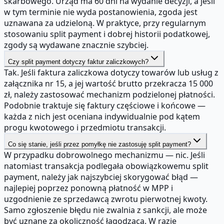
skarbowego. Urząd ma 60 dni na wydanie decyzji, a jeśli
w tym terminie nie wyda postanowienia, zgoda jest
uznawana za udzieloną. W praktyce, przy regularnym
stosowaniu split payment i dobrej historii podatkowej,
zgody są wydawane znacznie szybciej.
Czy split payment dotyczy faktur zaliczkowych?
Tak. Jeśli faktura zaliczkowa dotyczy towarów lub usług z
załącznika nr 15, a jej wartość brutto przekracza 15 000
zł, należy zastosować mechanizm podzielonej płatności.
Podobnie traktuje się faktury częściowe i końcowe —
każda z nich jest oceniana indywidualnie pod kątem
progu kwotowego i przedmiotu transakcji.
Co się stanie, jeśli przez pomyłkę nie zastosuję split payment?
W przypadku dobrowolnego mechanizmu — nic. Jeśli
natomiast transakcja podlegała obowiązkowemu split
payment, należy jak najszybciej skorygować błąd —
najlepiej poprzez ponowną płatność w MPP i
uzgodnienie ze sprzedawcą zwrotu pierwotnej kwoty.
Samo zgłoszenie błędu nie zwalnia z sankcji, ale może
być uznane za okoliczność łagodzącą. W razie