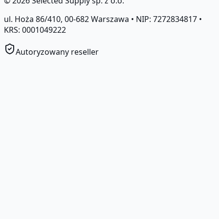
©
2026
Selected Supply sp. z o.o.
ul. Hoża 86/410, 00-682 Warszawa • NIP: 7272834817 •
KRS: 0001049222
Autoryzowany reseller