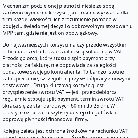
Mechanizm podzielonej płatności niesie ze sobą
zarówno wymierne korzyści, jak i realne wyzwania dla
firm każdej wielkości. Ich zrozumienie pomaga w
podjęciu świadomej decyzji o dobrowolnym stosowaniu
MPP tam, gdzie nie jest on obowiązkowy.
Do najważniejszych korzyści należy przede wszystkim
ochrona przed odpowiedzialnością solidarną w VAT.
Przedsiębiorca, który stosuje split payment przy
płatności za fakturę, nie odpowiada za zaległości
podatkowe swojego kontrahenta. To bardzo istotne
zabezpieczenie, szczególnie przy współpracy z nowymi
dostawcami. Drugą kluczową korzyścią jest
przyspieszenie zwrotu VAT — jeśli przedsiębiorca
regularnie stosuje split payment, termin zwrotu VAT
skraca się ze standardowych 60 dni do 25 dni. W
praktyce oznacza to szybszy dostęp do gotówki i
poprawę płynności finansowej firmy.
Kolejną zaletą jest ochrona środków na rachunku VAT
przed egzekucją komorniczą. Środki zgromadzone na