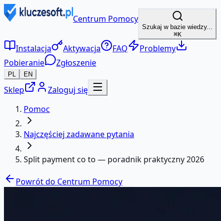
Centrum Pomocy
Szukaj w bazie wiedzy...
⌘K
Instalacja
Aktywacja
FAQ
Problemy
Pobieranie
Zgłoszenie
PL
EN
Sklep
Zaloguj się
Pomoc
Najczęściej zadawane pytania
Split payment co to — poradnik praktyczny 2026
Powrót do Centrum Pomocy