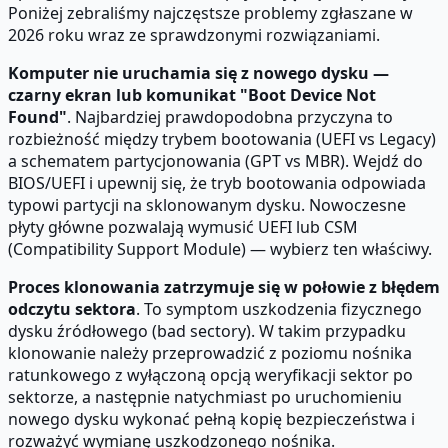
Poniżej zebraliśmy najczęstsze problemy zgłaszane w
2026 roku wraz ze sprawdzonymi rozwiązaniami.
Komputer nie uruchamia się z nowego dysku —
czarny ekran lub komunikat "Boot Device Not
Found"
. Najbardziej prawdopodobna przyczyna to
rozbieżność między trybem bootowania (UEFI vs Legacy)
a schematem partycjonowania (GPT vs MBR). Wejdź do
BIOS/UEFI i upewnij się, że tryb bootowania odpowiada
typowi partycji na sklonowanym dysku. Nowoczesne
płyty główne pozwalają wymusić UEFI lub CSM
(Compatibility Support Module) — wybierz ten właściwy.
Proces klonowania zatrzymuje się w połowie z błędem
odczytu sektora
. To symptom uszkodzenia fizycznego
dysku źródłowego (bad sectory). W takim przypadku
klonowanie należy przeprowadzić z poziomu nośnika
ratunkowego z wyłączoną opcją weryfikacji sektor po
sektorze, a następnie natychmiast po uruchomieniu
nowego dysku wykonać pełną kopię bezpieczeństwa i
rozważyć wymianę uszkodzonego nośnika.