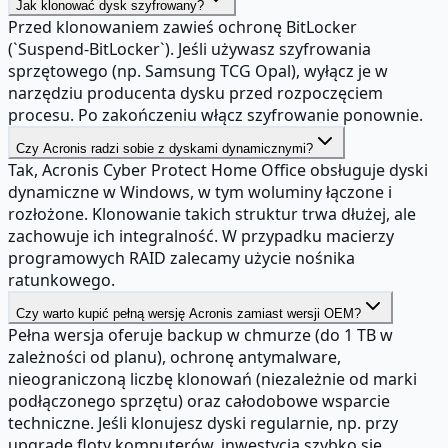
Jak klonować dysk szyfrowany?
Przed klonowaniem zawieś ochronę BitLocker
(`Suspend-BitLocker`). Jeśli używasz szyfrowania
sprzętowego (np. Samsung TCG Opal), wyłącz je w
narzędziu producenta dysku przed rozpoczęciem
procesu. Po zakończeniu włącz szyfrowanie ponownie.
Czy Acronis radzi sobie z dyskami dynamicznymi?
Tak, Acronis Cyber Protect Home Office obsługuje dyski
dynamiczne w Windows, w tym woluminy łączone i
rozłożone. Klonowanie takich struktur trwa dłużej, ale
zachowuje ich integralność. W przypadku macierzy
programowych RAID zalecamy użycie nośnika
ratunkowego.
Czy warto kupić pełną wersję Acronis zamiast wersji OEM?
Pełna wersja oferuje backup w chmurze (do 1 TB w
zależności od planu), ochronę antymalware,
nieograniczoną liczbę klonowań (niezależnie od marki
podłączonego sprzętu) oraz całodobowe wsparcie
techniczne. Jeśli klonujesz dyski regularnie, np. przy
upgrade floty komputerów, inwestycja szybko się