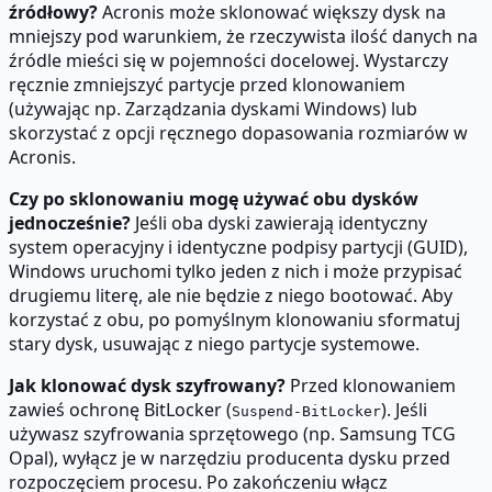
źródłowy?
Acronis może sklonować większy dysk na
mniejszy pod warunkiem, że rzeczywista ilość danych na
źródle mieści się w pojemności docelowej. Wystarczy
ręcznie zmniejszyć partycje przed klonowaniem
(używając np. Zarządzania dyskami Windows) lub
skorzystać z opcji ręcznego dopasowania rozmiarów w
Acronis.
Czy po sklonowaniu mogę używać obu dysków
jednocześnie?
Jeśli oba dyski zawierają identyczny
system operacyjny i identyczne podpisy partycji (GUID),
Windows uruchomi tylko jeden z nich i może przypisać
drugiemu literę, ale nie będzie z niego bootować. Aby
korzystać z obu, po pomyślnym klonowaniu sformatuj
stary dysk, usuwając z niego partycje systemowe.
Jak klonować dysk szyfrowany?
Przed klonowaniem
zawieś ochronę BitLocker (
). Jeśli
Suspend-BitLocker
używasz szyfrowania sprzętowego (np. Samsung TCG
Opal), wyłącz je w narzędziu producenta dysku przed
rozpoczęciem procesu. Po zakończeniu włącz