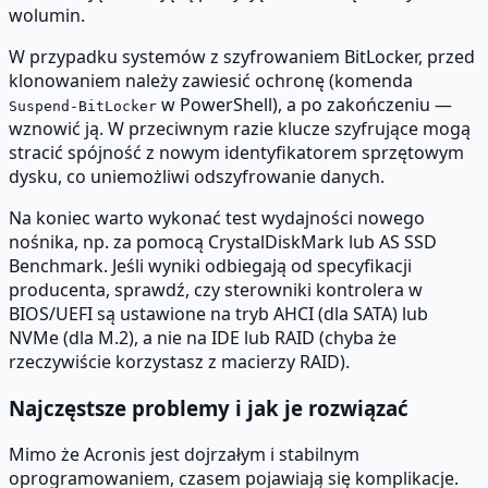
wolumin.
W przypadku systemów z szyfrowaniem BitLocker, przed
klonowaniem należy zawiesić ochronę (komenda
w PowerShell), a po zakończeniu —
Suspend-BitLocker
wznowić ją. W przeciwnym razie klucze szyfrujące mogą
stracić spójność z nowym identyfikatorem sprzętowym
dysku, co uniemożliwi odszyfrowanie danych.
Na koniec warto wykonać test wydajności nowego
nośnika, np. za pomocą CrystalDiskMark lub AS SSD
Benchmark. Jeśli wyniki odbiegają od specyfikacji
producenta, sprawdź, czy sterowniki kontrolera w
BIOS/UEFI są ustawione na tryb AHCI (dla SATA) lub
NVMe (dla M.2), a nie na IDE lub RAID (chyba że
rzeczywiście korzystasz z macierzy RAID).
Najczęstsze problemy i jak je rozwiązać
Mimo że Acronis jest dojrzałym i stabilnym
oprogramowaniem, czasem pojawiają się komplikacje.