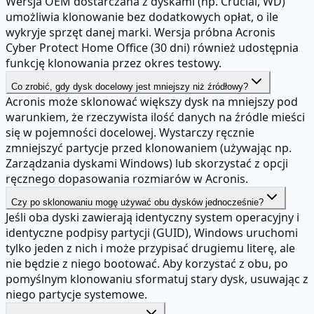
Wersja OEM dostarczana z dyskami (np. Crucial, WD)
umożliwia klonowanie bez dodatkowych opłat, o ile
wykryje sprzęt danej marki. Wersja próbna Acronis
Cyber Protect Home Office (30 dni) również udostępnia
funkcję klonowania przez okres testowy.
Co zrobić, gdy dysk docelowy jest mniejszy niż źródłowy?
Acronis może sklonować większy dysk na mniejszy pod
warunkiem, że rzeczywista ilość danych na źródle mieści
się w pojemności docelowej. Wystarczy ręcznie
zmniejszyć partycje przed klonowaniem (używając np.
Zarządzania dyskami Windows) lub skorzystać z opcji
ręcznego dopasowania rozmiarów w Acronis.
Czy po sklonowaniu mogę używać obu dysków jednocześnie?
Jeśli oba dyski zawierają identyczny system operacyjny i
identyczne podpisy partycji (GUID), Windows uruchomi
tylko jeden z nich i może przypisać drugiemu literę, ale
nie będzie z niego bootować. Aby korzystać z obu, po
pomyślnym klonowaniu sformatuj stary dysk, usuwając z
niego partycje systemowe.