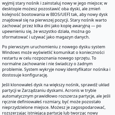
wyjmij stary nośnik i zainstaluj nowy w jego miejsce; w
desktopie możesz pozostawić oba dyski, ale zmień
kolejność bootowania w BIOS/UEFI tak, aby nowy dysk
znajdował się na pierwszej pozycji. Stary nośnik warto
zachować przez kilka dni jako kopię awaryjną — po
upewnieniu się, że wszystko działa, można go
sformatować i używać jako magazyn danych.
Po pierwszym uruchomieniu z nowego dysku system
Windows może wyświetlić komunikat o konieczności
restartu w celu rozpoznania nowego sprzętu. To
normalne zachowanie i nie świadczy o żadnym
problemie. System wykryje nowy identyfikator nośnika i
dostosuje konfigurację.
Jeśli klonowałeś dysk na większy nośnik, sprawdź układ
partycji w Zarządzaniu dyskami. Acronis w trybie
automatycznym prawidłowo rozszerza partycje, ale jeśli
ręcznie definiowałeś rozmiary, być może pozostało
nieprzydzielone miejsce. Możesz je zagospodarować,
rozszerzając istniejącą partycję lub tworząc nowy