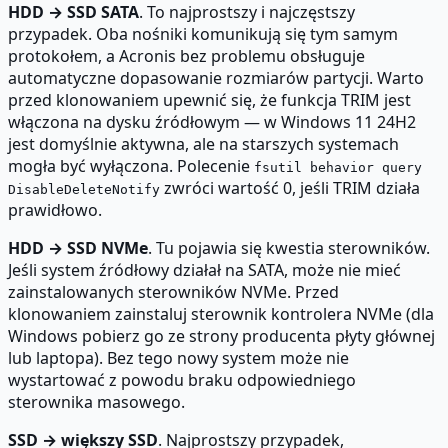
HDD → SSD SATA
. To najprostszy i najczęstszy
przypadek. Oba nośniki komunikują się tym samym
protokołem, a Acronis bez problemu obsługuje
automatyczne dopasowanie rozmiarów partycji. Warto
przed klonowaniem upewnić się, że funkcja TRIM jest
włączona na dysku źródłowym — w Windows 11 24H2
jest domyślnie aktywna, ale na starszych systemach
mogła być wyłączona. Polecenie
fsutil behavior query
zwróci wartość 0, jeśli TRIM działa
DisableDeleteNotify
prawidłowo.
HDD → SSD NVMe
. Tu pojawia się kwestia sterowników.
Jeśli system źródłowy działał na SATA, może nie mieć
zainstalowanych sterowników NVMe. Przed
klonowaniem zainstaluj sterownik kontrolera NVMe (dla
Windows pobierz go ze strony producenta płyty głównej
lub laptopa). Bez tego nowy system może nie
wystartować z powodu braku odpowiedniego
sterownika masowego.
SSD → większy SSD
. Najprostszy przypadek,