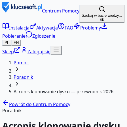
Centrum Pomocy
Szukaj w bazie wiedzy...
⌘K
Instalacja
Aktywacja
FAQ
Problemy
Pobieranie
Zgłoszenie
PL
EN
Sklep
Zaloguj się
Pomoc
Poradnik
Acronis klonowanie dysku — przewodnik 2026
Powrót do Centrum Pomocy
Poradnik
Acronis klonowanie dysku