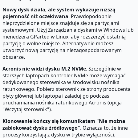
Nowy dysk działa, ale system wykazuje niższą
pojemność niż oczekiwana
. Prawdopodobnie
nieprzydzielone miejsce znajduje się za partycjami
systemowymi. Użyj Zarządzania dyskami w Windows lub
menedżera GParted w Linux, aby rozszerzyć ostatnią
partycję o wolne miejsce. Alternatywnie możesz
utworzyć nową partycję na niezagospodarowanym
obszarze.
Acronis nie widzi dysku M.2 NVMe
. Szczególnie w
starszych laptopach kontroler NVMe może wymagać
dedykowanego sterownika w środowisku nośnika
ratunkowego. Pobierz sterownik ze strony producenta
płyty głównej lub laptopa i załaduj go podczas
uruchamiania nośnika ratunkowego Acronis (opcja
"Wczytaj sterownik").
Klonowanie kończy się komunikatem "Nie można
zablokować dysku źródłowego"
. Oznacza to, że inne
procesy korzystają z dysku w trybie wyłączności.