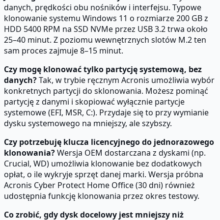
danych, prędkości obu nośników i interfejsu. Typowe
klonowanie systemu Windows 11 o rozmiarze 200 GB z
HDD 5400 RPM na SSD NVMe przez USB 3.2 trwa około
25–40 minut. Z poziomu wewnętrznych slotów M.2 ten
sam proces zajmuje 8–15 minut.
Czy mogę klonować tylko partycję systemową, bez
danych?
Tak, w trybie ręcznym Acronis umożliwia wybór
konkretnych partycji do sklonowania. Możesz pominąć
partycję z danymi i skopiować wyłącznie partycje
systemowe (EFI, MSR, C:). Przydaje się to przy wymianie
dysku systemowego na mniejszy, ale szybszy.
Czy potrzebuję klucza licencyjnego do jednorazowego
klonowania?
Wersja OEM dostarczana z dyskami (np.
Crucial, WD) umożliwia klonowanie bez dodatkowych
opłat, o ile wykryje sprzęt danej marki. Wersja próbna
Acronis Cyber Protect Home Office (30 dni) również
udostępnia funkcję klonowania przez okres testowy.
Co zrobić, gdy dysk docelowy jest mniejszy niż