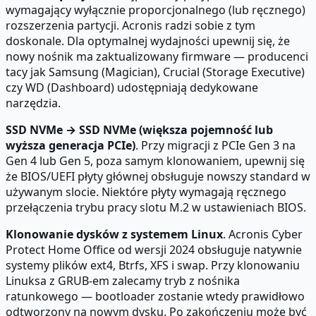
wymagający wyłącznie proporcjonalnego (lub ręcznego)
rozszerzenia partycji. Acronis radzi sobie z tym
doskonale. Dla optymalnej wydajności upewnij się, że
nowy nośnik ma zaktualizowany firmware — producenci
tacy jak Samsung (Magician), Crucial (Storage Executive)
czy WD (Dashboard) udostępniają dedykowane
narzędzia.
SSD NVMe → SSD NVMe (większa pojemność lub
wyższa generacja PCIe)
. Przy migracji z PCIe Gen 3 na
Gen 4 lub Gen 5, poza samym klonowaniem, upewnij się
że BIOS/UEFI płyty głównej obsługuje nowszy standard w
używanym slocie. Niektóre płyty wymagają ręcznego
przełączenia trybu pracy slotu M.2 w ustawieniach BIOS.
Klonowanie dysków z systemem Linux
. Acronis Cyber
Protect Home Office od wersji 2024 obsługuje natywnie
systemy plików ext4, Btrfs, XFS i swap. Przy klonowaniu
Linuksa z GRUB-em zalecamy tryb z nośnika
ratunkowego — bootloader zostanie wtedy prawidłowo
odtworzony na nowym dysku. Po zakończeniu może być