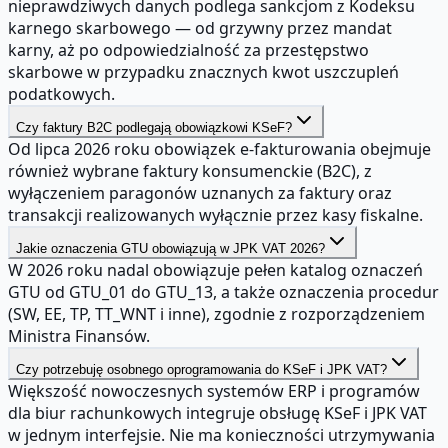
nieprawdziwych danych podlega sankcjom z Kodeksu
karnego skarbowego — od grzywny przez mandat
karny, aż po odpowiedzialność za przestępstwo
skarbowe w przypadku znacznych kwot uszczupleń
podatkowych.
Czy faktury B2C podlegają obowiązkowi KSeF?
Od lipca 2026 roku obowiązek e-fakturowania obejmuje
również wybrane faktury konsumenckie (B2C), z
wyłączeniem paragonów uznanych za faktury oraz
transakcji realizowanych wyłącznie przez kasy fiskalne.
Jakie oznaczenia GTU obowiązują w JPK VAT 2026?
W 2026 roku nadal obowiązuje pełen katalog oznaczeń
GTU od GTU_01 do GTU_13, a także oznaczenia procedur
(SW, EE, TP, TT_WNT i inne), zgodnie z rozporządzeniem
Ministra Finansów.
Czy potrzebuję osobnego oprogramowania do KSeF i JPK VAT?
Większość nowoczesnych systemów ERP i programów
dla biur rachunkowych integruje obsługę KSeF i JPK VAT
w jednym interfejsie. Nie ma konieczności utrzymywania