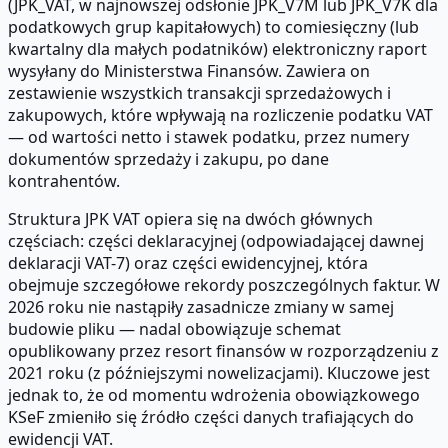
(JPK_VAT, w najnowszej odsłonie JPK_V7M lub JPK_V7K dla
podatkowych grup kapitałowych) to comiesięczny (lub
kwartalny dla małych podatników) elektroniczny raport
wysyłany do Ministerstwa Finansów. Zawiera on
zestawienie wszystkich transakcji sprzedażowych i
zakupowych, które wpływają na rozliczenie podatku VAT
— od wartości netto i stawek podatku, przez numery
dokumentów sprzedaży i zakupu, po dane
kontrahentów.
Struktura JPK VAT opiera się na dwóch głównych
częściach: części deklaracyjnej (odpowiadającej dawnej
deklaracji VAT-7) oraz części ewidencyjnej, która
obejmuje szczegółowe rekordy poszczególnych faktur. W
2026 roku nie nastąpiły zasadnicze zmiany w samej
budowie pliku — nadal obowiązuje schemat
opublikowany przez resort finansów w rozporządzeniu z
2021 roku (z późniejszymi nowelizacjami). Kluczowe jest
jednak to, że od momentu wdrożenia obowiązkowego
KSeF zmieniło się źródło części danych trafiających do
ewidencji VAT.