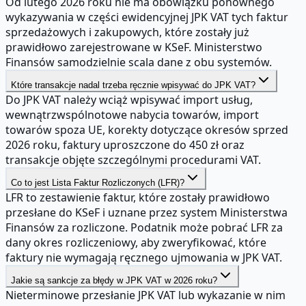
Od lutego 2026 roku nie ma obowiązku ponownego
wykazywania w części ewidencyjnej JPK VAT tych faktur
sprzedażowych i zakupowych, które zostały już
prawidłowo zarejestrowane w KSeF. Ministerstwo
Finansów samodzielnie scala dane z obu systemów.
Które transakcje nadal trzeba ręcznie wpisywać do JPK VAT?
Do JPK VAT należy wciąż wpisywać import usług,
wewnątrzwspólnotowe nabycia towarów, import
towarów spoza UE, korekty dotyczące okresów sprzed
2026 roku, faktury uproszczone do 450 zł oraz
transakcje objęte szczególnymi procedurami VAT.
Co to jest Lista Faktur Rozliczonych (LFR)?
LFR to zestawienie faktur, które zostały prawidłowo
przesłane do KSeF i uznane przez system Ministerstwa
Finansów za rozliczone. Podatnik może pobrać LFR za
dany okres rozliczeniowy, aby zweryfikować, które
faktury nie wymagają ręcznego ujmowania w JPK VAT.
Jakie są sankcje za błędy w JPK VAT w 2026 roku?
Nieterminowe przesłanie JPK VAT lub wykazanie w nim