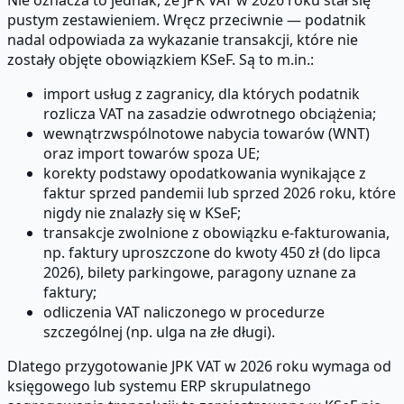
Nie oznacza to jednak, że JPK VAT w 2026 roku stał się
pustym zestawieniem. Wręcz przeciwnie — podatnik
nadal odpowiada za wykazanie transakcji, które nie
zostały objęte obowiązkiem KSeF. Są to m.in.:
import usług z zagranicy, dla których podatnik
rozlicza VAT na zasadzie odwrotnego obciążenia;
wewnątrzwspólnotowe nabycia towarów (WNT)
oraz import towarów spoza UE;
korekty podstawy opodatkowania wynikające z
faktur sprzed pandemii lub sprzed 2026 roku, które
nigdy nie znalazły się w KSeF;
transakcje zwolnione z obowiązku e-fakturowania,
np. faktury uproszczone do kwoty 450 zł (do lipca
2026), bilety parkingowe, paragony uznane za
faktury;
odliczenia VAT naliczonego w procedurze
szczególnej (np. ulga na złe długi).
Dlatego przygotowanie JPK VAT w 2026 roku wymaga od
księgowego lub systemu ERP skrupulatnego