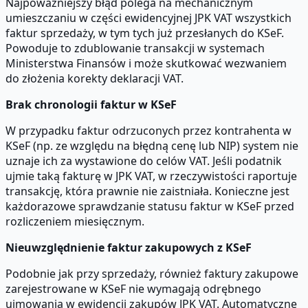
Najpoważniejszy błąd polega na mechanicznym
umieszczaniu w części ewidencyjnej JPK VAT wszystkich
faktur sprzedaży, w tym tych już przesłanych do KSeF.
Powoduje to zdublowanie transakcji w systemach
Ministerstwa Finansów i może skutkować wezwaniem
do złożenia korekty deklaracji VAT.
Brak chronologii faktur w KSeF
W przypadku faktur odrzuconych przez kontrahenta w
KSeF (np. ze względu na błędną cenę lub NIP) system nie
uznaje ich za wystawione do celów VAT. Jeśli podatnik
ujmie taką fakturę w JPK VAT, w rzeczywistości raportuje
transakcję, która prawnie nie zaistniała. Konieczne jest
każdorazowe sprawdzanie statusu faktur w KSeF przed
rozliczeniem miesięcznym.
Nieuwzględnienie faktur zakupowych z KSeF
Podobnie jak przy sprzedaży, również faktury zakupowe
zarejestrowane w KSeF nie wymagają odrębnego
ujmowania w ewidencji zakupów JPK VAT. Automatyczne