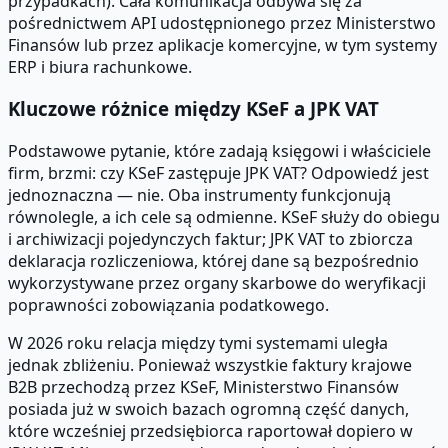
przypadkach). Cała komunikacja odbywa się za
pośrednictwem API udostępnionego przez Ministerstwo
Finansów lub przez aplikacje komercyjne, w tym systemy
ERP i biura rachunkowe.
Kluczowe różnice między KSeF a JPK VAT
Podstawowe pytanie, które zadają księgowi i właściciele
firm, brzmi: czy KSeF zastępuje JPK VAT? Odpowiedź jest
jednoznaczna — nie. Oba instrumenty funkcjonują
równolegle, a ich cele są odmienne. KSeF służy do obiegu
i archiwizacji pojedynczych faktur; JPK VAT to zbiorcza
deklaracja rozliczeniowa, której dane są bezpośrednio
wykorzystywane przez organy skarbowe do weryfikacji
poprawności zobowiązania podatkowego.
W 2026 roku relacja między tymi systemami uległa
jednak zbliżeniu. Ponieważ wszystkie faktury krajowe
B2B przechodzą przez KSeF, Ministerstwo Finansów
posiada już w swoich bazach ogromną część danych,
które wcześniej przedsiębiorca raportował dopiero w