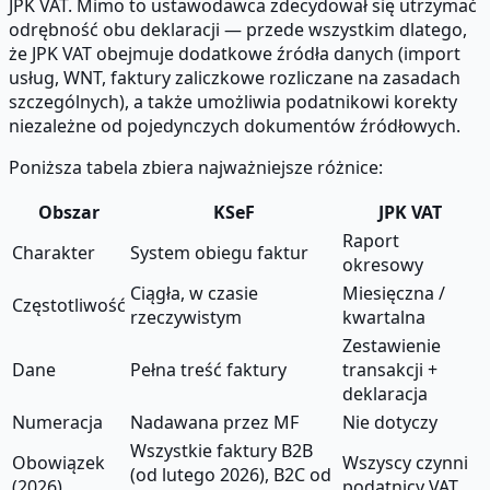
JPK VAT. Mimo to ustawodawca zdecydował się utrzymać
odrębność obu deklaracji — przede wszystkim dlatego,
że JPK VAT obejmuje dodatkowe źródła danych (import
usług, WNT, faktury zaliczkowe rozliczane na zasadach
szczególnych), a także umożliwia podatnikowi korekty
niezależne od pojedynczych dokumentów źródłowych.
Poniższa tabela zbiera najważniejsze różnice:
Obszar
KSeF
JPK VAT
Raport
Charakter
System obiegu faktur
okresowy
Ciągła, w czasie
Miesięczna /
Częstotliwość
rzeczywistym
kwartalna
Zestawienie
Dane
Pełna treść faktury
transakcji +
deklaracja
Numeracja
Nadawana przez MF
Nie dotyczy
Wszystkie faktury B2B
Obowiązek
Wszyscy czynni
(od lutego 2026), B2C od
(2026)
podatnicy VAT