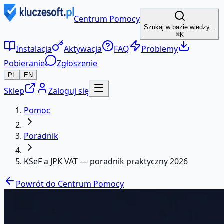
Centrum Pomocy
Szukaj w bazie wiedzy...
⌘K
Instalacja
Aktywacja
FAQ
Problemy
Pobieranie
Zgłoszenie
PL
EN
Sklep
Zaloguj się
Pomoc
Poradnik
KSeF a JPK VAT — poradnik praktyczny 2026
Powrót do Centrum Pomocy