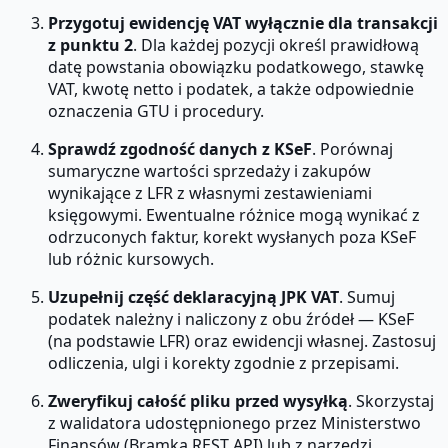
Przygotuj ewidencję VAT wyłącznie dla transakcji
z punktu 2
. Dla każdej pozycji określ prawidłową
datę powstania obowiązku podatkowego, stawkę
VAT, kwotę netto i podatek, a także odpowiednie
oznaczenia GTU i procedury.
Sprawdź zgodność danych z KSeF
. Porównaj
sumaryczne wartości sprzedaży i zakupów
wynikające z LFR z własnymi zestawieniami
księgowymi. Ewentualne różnice mogą wynikać z
odrzuconych faktur, korekt wysłanych poza KSeF
lub różnic kursowych.
Uzupełnij część deklaracyjną JPK VAT
. Sumuj
podatek należny i naliczony z obu źródeł — KSeF
(na podstawie LFR) oraz ewidencji własnej. Zastosuj
odliczenia, ulgi i korekty zgodnie z przepisami.
Zweryfikuj całość pliku przed wysyłką
. Skorzystaj
z walidatora udostępnionego przez Ministerstwo
Finansów (Bramka REST API) lub z narzędzi