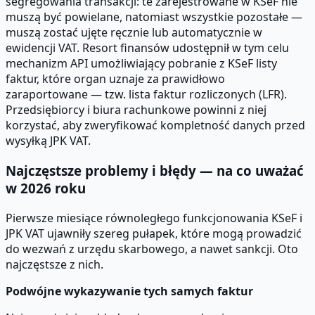
segregowania transakcji: te zarejestrowane w KSeF nie
muszą być powielane, natomiast wszystkie pozostałe —
muszą zostać ujęte ręcznie lub automatycznie w
ewidencji VAT. Resort finansów udostępnił w tym celu
mechanizm API umożliwiający pobranie z KSeF listy
faktur, które organ uznaje za prawidłowo
zaraportowane — tzw. lista faktur rozliczonych (LFR).
Przedsiębiorcy i biura rachunkowe powinni z niej
korzystać, aby zweryfikować kompletność danych przed
wysyłką JPK VAT.
Najczęstsze problemy i błędy — na co uważać
w 2026 roku
Pierwsze miesiące równoległego funkcjonowania KSeF i
JPK VAT ujawniły szereg pułapek, które mogą prowadzić
do wezwań z urzędu skarbowego, a nawet sankcji. Oto
najczęstsze z nich.
Podwójne wykazywanie tych samych faktur