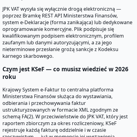
JPK VAT wysyła się wyłącznie drogą elektroniczną —
poprzez Bramkę REST API Ministerstwa Finansów,
system e-Deklaracje (forma zanikająca) lub dedykowane
oprogramowanie komercyjne. Plik podpisuje się
kwalifikowanym podpisem elektronicznym, profilem
zaufanym lub danymi autoryzującymi, a za jego
nieterminowe przesłanie grożą sankcje z Kodeksu
karnego skarbowego.
Czym jest KSeF — co musisz wiedzieć w 2026
roku
Krajowy System e-Faktur to centralna platforma
Ministerstwa Finansów służąca do wystawiania,
odbierania i przechowywania faktur
ustrukturyzowanych w formacie XML zgodnym ze
schemą FA(2). W przeciwieństwie do JPK VAT, który jest
raportem zbiorczym za okres rozliczeniowy, KSeF
rejestruje każdą fakturę oddzielnie i w czasie
rzeczywistym — już w momencie jej wystawienia.