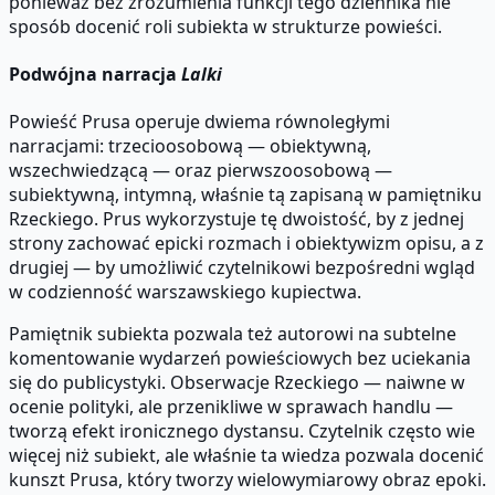
ponieważ bez zrozumienia funkcji tego dziennika nie
sposób docenić roli subiekta w strukturze powieści.
Podwójna narracja
Lalki
Powieść Prusa operuje dwiema równoległymi
narracjami: trzecioosobową — obiektywną,
wszechwiedzącą — oraz pierwszoosobową —
subiektywną, intymną, właśnie tą zapisaną w pamiętniku
Rzeckiego. Prus wykorzystuje tę dwoistość, by z jednej
strony zachować epicki rozmach i obiektywizm opisu, a z
drugiej — by umożliwić czytelnikowi bezpośredni wgląd
w codzienność warszawskiego kupiectwa.
Pamiętnik subiekta pozwala też autorowi na subtelne
komentowanie wydarzeń powieściowych bez uciekania
się do publicystyki. Obserwacje Rzeckiego — naiwne w
ocenie polityki, ale przenikliwe w sprawach handlu —
tworzą efekt ironicznego dystansu. Czytelnik często wie
więcej niż subiekt, ale właśnie ta wiedza pozwala docenić
kunszt Prusa, który tworzy wielowymiarowy obraz epoki.