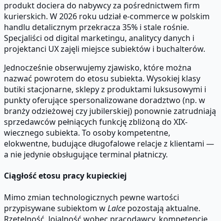
produkt dociera do nabywcy za pośrednictwem firm
kurierskich. W 2026 roku udział e-commerce w polskim
handlu detalicznym przekracza 35% i stale rośnie.
Specjaliści od digital marketingu, analitycy danych i
projektanci UX zajęli miejsce subiektów i buchalterów.
Jednocześnie obserwujemy zjawisko, które można
nazwać powrotem do etosu subiekta. Wysokiej klasy
butiki stacjonarne, sklepy z produktami luksusowymi i
punkty oferujące spersonalizowane doradztwo (np. w
branży odzieżowej czy jubilerskiej) ponownie zatrudniają
sprzedawców pełniących funkcję zbliżoną do XIX-
wiecznego subiekta. To osoby kompetentne,
elokwentne, budujące długofalowe relacje z klientami —
a nie jedynie obsługujące terminal płatniczy.
Ciągłość etosu pracy kupieckiej
Mimo zmian technologicznych pewne wartości
przypisywane subiektom w
Lalce
pozostają aktualne.
Rzetelność, lojalność wobec pracodawcy, kompetencje