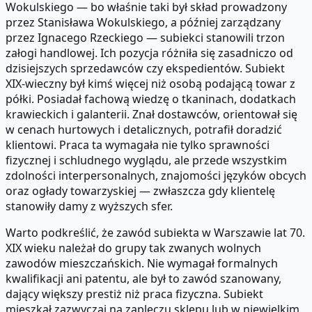
Wokulskiego — bo właśnie taki był skład prowadzony
przez Stanisława Wokulskiego, a później zarządzany
przez Ignacego Rzeckiego — subiekci stanowili trzon
załogi handlowej. Ich pozycja różniła się zasadniczo od
dzisiejszych sprzedawców czy ekspedientów. Subiekt
XIX-wieczny był kimś więcej niż osobą podającą towar z
półki. Posiadał fachową wiedzę o tkaninach, dodatkach
krawieckich i galanterii. Znał dostawców, orientował się
w cenach hurtowych i detalicznych, potrafił doradzić
klientowi. Praca ta wymagała nie tylko sprawności
fizycznej i schludnego wyglądu, ale przede wszystkim
zdolności interpersonalnych, znajomości języków obcych
oraz ogłady towarzyskiej — zwłaszcza gdy klientelę
stanowiły damy z wyższych sfer.
Warto podkreślić, że zawód subiekta w Warszawie lat 70.
XIX wieku należał do grupy tak zwanych wolnych
zawodów mieszczańskich. Nie wymagał formalnych
kwalifikacji ani patentu, ale był to zawód szanowany,
dający większy prestiż niż praca fizyczna. Subiekt
mieszkał zazwyczaj na zapleczu sklepu lub w niewielkim