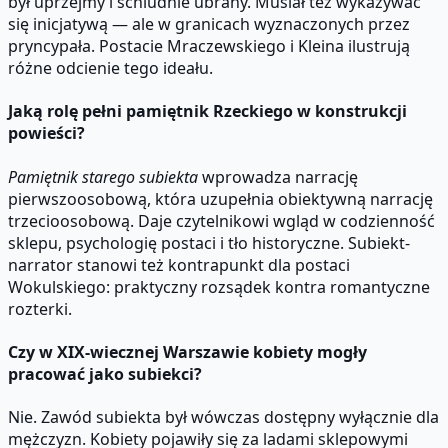
był uprzejmy i schludnie ubrany. Musiał też wykazywać
się inicjatywą — ale w granicach wyznaczonych przez
pryncypała. Postacie Mraczewskiego i Kleina ilustrują
różne odcienie tego ideału.
Jaką rolę pełni pamiętnik Rzeckiego w konstrukcji
powieści?
Pamiętnik starego subiekta
wprowadza narrację
pierwszoosobową, która uzupełnia obiektywną narrację
trzecioosobową. Daje czytelnikowi wgląd w codzienność
sklepu, psychologię postaci i tło historyczne. Subiekt-
narrator stanowi też kontrapunkt dla postaci
Wokulskiego: praktyczny rozsądek kontra romantyczne
rozterki.
Czy w XIX-wiecznej Warszawie kobiety mogły
pracować jako subiekci?
Nie. Zawód subiekta był wówczas dostępny wyłącznie dla
mężczyzn. Kobiety pojawiły się za ladami sklepowymi