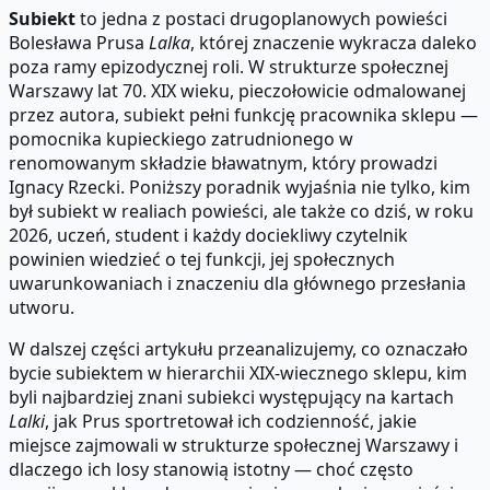
Subiekt
to jedna z postaci drugoplanowych powieści
Bolesława Prusa
Lalka
, której znaczenie wykracza daleko
poza ramy epizodycznej roli. W strukturze społecznej
Warszawy lat 70. XIX wieku, pieczołowicie odmalowanej
przez autora, subiekt pełni funkcję pracownika sklepu —
pomocnika kupieckiego zatrudnionego w
renomowanym składzie bławatnym, który prowadzi
Ignacy Rzecki. Poniższy poradnik wyjaśnia nie tylko, kim
był subiekt w realiach powieści, ale także co dziś, w roku
2026, uczeń, student i każdy dociekliwy czytelnik
powinien wiedzieć o tej funkcji, jej społecznych
uwarunkowaniach i znaczeniu dla głównego przesłania
utworu.
W dalszej części artykułu przeanalizujemy, co oznaczało
bycie subiektem w hierarchii XIX-wiecznego sklepu, kim
byli najbardziej znani subiekci występujący na kartach
Lalki
, jak Prus sportretował ich codzienność, jakie
miejsce zajmowali w strukturze społecznej Warszawy i
dlaczego ich losy stanowią istotny — choć często