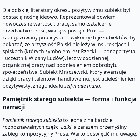
Dla polskiej literatury okresu pozytywizmu subiekt był
postacią nośną ideowo. Reprezentował bowiem
nowoczesne wartości: pracę, samokształcenie,
przedsiębiorczość, wiarę w postęp. Prus —
zaangażowany publicysta — wykorzystuje subiektów, by
pokazać, że przyszłość Polski nie leży w insurekcjach i
spiskach (których symbolem jest Rzecki — bonapartysta
i uczestnik Wiosny Ludów), lecz w codziennej,
organicznej pracy nad podniesieniem dobrobytu
społeczeństwa. Subiekt Mraczewski, który awansuje
dzięki pracy i talentowi handlowemu, jest ucieleśnieniem
pozytywistycznego ideału
self-made mana
.
Pamiętnik starego subiekta — forma i funkcja
narracji
Pamiętnik starego subiekta
to jedna z najbardziej
rozpoznawalnych części
Lalki
, a zarazem przemyślny
zabieg kompozycyjny Prusa. Warto poświęcić mu uwagę,