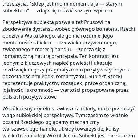
treść życia. "Sklep jest moim domem, a ja — starym
subiektem" — zdaje się mówić każdym wpisem.
Perspektywa subiekta pozwala też Prusowi na
zbudowanie dystansu wobec głównego bohatera. Rzecki
podziwia Wokulskiego, ale go nie rozumie. Jego
mentalność subiekta — człowieka przyziemnego,
związanego z materią handlu — zderza się z
romantyczną naturą pryncypała. Ten kontrast jest
jednym z kluczowych napięć powieści i ukazuje
rozdźwięk między pragmatyzmem pozytywistycznym a
pozostałościami epoki romantyzmu. Subiekt Rzecki
reprezentuje praktyczny rozsądek, pracę organiczną,
lojalność i skromność — wartości propagowane przez
polskich pozytywistów.
Współczesny czytelnik, zwłaszcza młody, może przeoczyć
wagę subiekckiej perspektywy. Tymczasem to właśnie
oczami Rzeckiego oglądamy mechanizmy
warszawskiego handlu, układy towarzyskie, kulisy
wielkich transakcji Wokulskiego. Subiekt jest narratorem