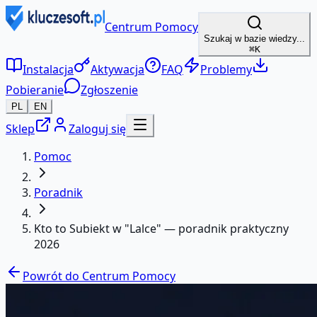
Centrum Pomocy
Szukaj w bazie wiedzy...
⌘K
Instalacja
Aktywacja
FAQ
Problemy
Pobieranie
Zgłoszenie
PL
EN
Sklep
Zaloguj się
Pomoc
Poradnik
Kto to Subiekt w "Lalce" — poradnik praktyczny
2026
Powrót do Centrum Pomocy