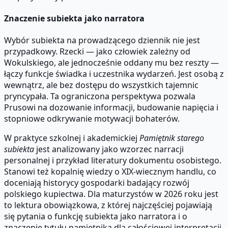
Znaczenie subiekta jako narratora
Wybór subiekta na prowadzącego dziennik nie jest
przypadkowy. Rzecki — jako człowiek zależny od
Wokulskiego, ale jednocześnie oddany mu bez reszty —
łączy funkcje świadka i uczestnika wydarzeń. Jest osobą z
wewnątrz, ale bez dostępu do wszystkich tajemnic
pryncypała. Ta ograniczona perspektywa pozwala
Prusowi na dozowanie informacji, budowanie napięcia i
stopniowe odkrywanie motywacji bohaterów.
W praktyce szkolnej i akademickiej
Pamiętnik starego
subiekta
jest analizowany jako wzorzec narracji
personalnej i przykład literatury dokumentu osobistego.
Stanowi też kopalnię wiedzy o XIX-wiecznym handlu, co
doceniają historycy gospodarki badający rozwój
polskiego kupiectwa. Dla maturzystów w 2026 roku jest
to lektura obowiązkowa, z której najczęściej pojawiają
się pytania o funkcję subiekta jako narratora i o
znaczenie tytułu pamiętnika dla całościowej interpretacji