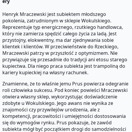
ery
Henryk Mraczewski jest subiektem młodszego
pokolenia, zatrudnionym w sklepie Wokulskiego.
Reprezentuje typ energicznego, rzutkiego handlowca,
który nie zamierza spędzić całego życia za ladą. Jest
przystojny, elokwentny, ma dar zjednywania sobie
klientek i klientów. W przeciwieństwie do Rzeckiego,
Mraczewski patrzy w przyszłość z optymizmem. Nie
przywiązuje się przesadnie do tradycji ani etosu starego
kupiectwa. Dla niego praca subiekta jest trampoliną do
kariery kupieckiej na własny rachunek.
Znamienne, że to właśnie jemu Prus powierza odegranie
roli człowieka sukcesu. Pod koniec powieści Mraczewski
otwiera własny sklep, wykorzystując doświadczenie
zdobyte u Wokulskiego. Jego awans nie wynika ze
znajomości czy przywilejów urodzenia, ale z
kompetencji, pracowitości i umiejętności dostosowania
się do wymogów rynku. Prus pokazuje, że zawód
subiekta mógł być początkiem drogi do samodzielności