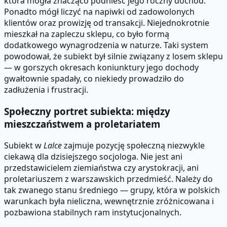
która mogła znacząco podnieść jego roczny dochód.
Ponadto mógł liczyć na napiwki od zadowolonych
klientów oraz prowizję od transakcji. Niejednokrotnie
mieszkał na zapleczu sklepu, co było formą
dodatkowego wynagrodzenia w naturze. Taki system
powodował, że subiekt był silnie związany z losem sklepu
— w gorszych okresach koniunktury jego dochody
gwałtownie spadały, co niekiedy prowadziło do
zadłużenia i frustracji.
Społeczny portret subiekta: między
mieszczaństwem a proletariatem
Subiekt w
Lalce
zajmuje pozycję społeczną niezwykle
ciekawą dla dzisiejszego socjologa. Nie jest ani
przedstawicielem ziemiaństwa czy arystokracji, ani
proletariuszem z warszawskich przedmieść. Należy do
tak zwanego stanu średniego — grupy, która w polskich
warunkach była nieliczna, wewnętrznie zróżnicowana i
pozbawiona stabilnych ram instytucjonalnych.