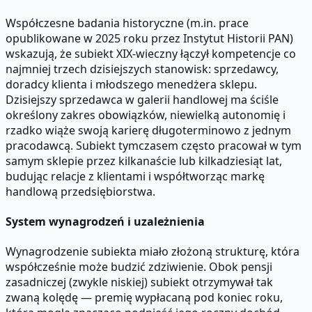
Współczesne badania historyczne (m.in. prace
opublikowane w 2025 roku przez Instytut Historii PAN)
wskazują, że subiekt XIX-wieczny łączył kompetencje co
najmniej trzech dzisiejszych stanowisk: sprzedawcy,
doradcy klienta i młodszego menedżera sklepu.
Dzisiejszy sprzedawca w galerii handlowej ma ściśle
określony zakres obowiązków, niewielką autonomię i
rzadko wiąże swoją karierę długoterminowo z jednym
pracodawcą. Subiekt tymczasem często pracował w tym
samym sklepie przez kilkanaście lub kilkadziesiąt lat,
budując relacje z klientami i współtworząc markę
handlową przedsiębiorstwa.
System wynagrodzeń i uzależnienia
Wynagrodzenie subiekta miało złożoną strukturę, która
współcześnie może budzić zdziwienie. Obok pensji
zasadniczej (zwykle niskiej) subiekt otrzymywał tak
zwaną kolędę — premię wypłacaną pod koniec roku,