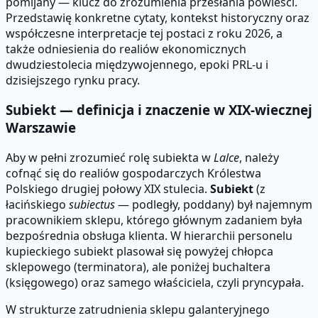
pomijany — klucz do zrozumienia przesłania powieści.
Przedstawię konkretne cytaty, kontekst historyczny oraz
współczesne interpretacje tej postaci z roku 2026, a
także odniesienia do realiów ekonomicznych
dwudziestolecia międzywojennego, epoki PRL-u i
dzisiejszego rynku pracy.
Subiekt — definicja i znaczenie w XIX-wiecznej
Warszawie
Aby w pełni zrozumieć rolę subiekta w
Lalce
, należy
cofnąć się do realiów gospodarczych Królestwa
Polskiego drugiej połowy XIX stulecia.
Subiekt
(z
łacińskiego
subiectus
— podległy, poddany) był najemnym
pracownikiem sklepu, którego głównym zadaniem była
bezpośrednia obsługa klienta. W hierarchii personelu
kupieckiego subiekt plasował się powyżej chłopca
sklepowego (terminatora), ale poniżej buchaltera
(księgowego) oraz samego właściciela, czyli pryncypała.
W strukturze zatrudnienia sklepu galanteryjnego