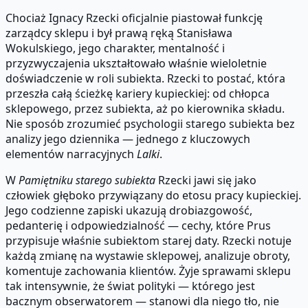
Chociaż Ignacy Rzecki oficjalnie piastował funkcję
zarządcy sklepu i był prawą ręką Stanisława
Wokulskiego, jego charakter, mentalność i
przyzwyczajenia ukształtowało właśnie wieloletnie
doświadczenie w roli subiekta. Rzecki to postać, która
przeszła całą ścieżkę kariery kupieckiej: od chłopca
sklepowego, przez subiekta, aż po kierownika składu.
Nie sposób zrozumieć psychologii starego subiekta bez
analizy jego dziennika — jednego z kluczowych
elementów narracyjnych
Lalki
.
W
Pamiętniku starego subiekta
Rzecki jawi się jako
człowiek głęboko przywiązany do etosu pracy kupieckiej.
Jego codzienne zapiski ukazują drobiazgowość,
pedanterię i odpowiedzialność — cechy, które Prus
przypisuje właśnie subiektom starej daty. Rzecki notuje
każdą zmianę na wystawie sklepowej, analizuje obroty,
komentuje zachowania klientów. Żyje sprawami sklepu
tak intensywnie, że świat polityki — którego jest
bacznym obserwatorem — stanowi dla niego tło, nie