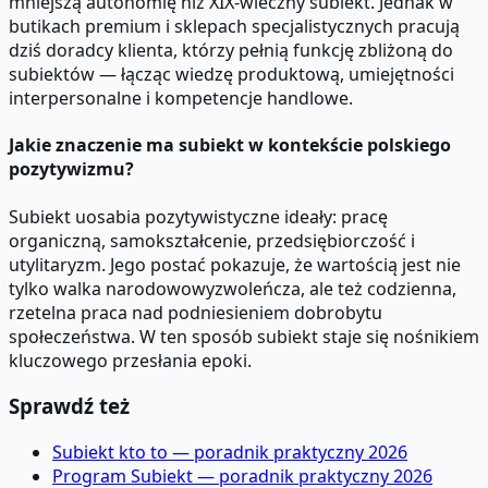
mniejszą autonomię niż XIX-wieczny subiekt. Jednak w
butikach premium i sklepach specjalistycznych pracują
dziś doradcy klienta, którzy pełnią funkcję zbliżoną do
subiektów — łącząc wiedzę produktową, umiejętności
interpersonalne i kompetencje handlowe.
Jakie znaczenie ma subiekt w kontekście polskiego
pozytywizmu?
Subiekt uosabia pozytywistyczne ideały: pracę
organiczną, samokształcenie, przedsiębiorczość i
utylitaryzm. Jego postać pokazuje, że wartością jest nie
tylko walka narodowowyzwoleńcza, ale też codzienna,
rzetelna praca nad podniesieniem dobrobytu
społeczeństwa. W ten sposób subiekt staje się nośnikiem
kluczowego przesłania epoki.
Sprawdź też
Subiekt kto to — poradnik praktyczny 2026
Program Subiekt — poradnik praktyczny 2026