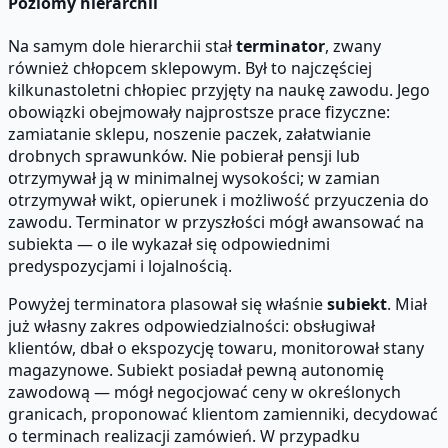
Poziomy hierarchii
Na samym dole hierarchii stał
terminator
, zwany
również chłopcem sklepowym. Był to najczęściej
kilkunastoletni chłopiec przyjęty na naukę zawodu. Jego
obowiązki obejmowały najprostsze prace fizyczne:
zamiatanie sklepu, noszenie paczek, załatwianie
drobnych sprawunków. Nie pobierał pensji lub
otrzymywał ją w minimalnej wysokości; w zamian
otrzymywał wikt, opierunek i możliwość przyuczenia do
zawodu. Terminator w przyszłości mógł awansować na
subiekta — o ile wykazał się odpowiednimi
predyspozycjami i lojalnością.
Powyżej terminatora plasował się właśnie
subiekt
. Miał
już własny zakres odpowiedzialności: obsługiwał
klientów, dbał o ekspozycję towaru, monitorował stany
magazynowe. Subiekt posiadał pewną autonomię
zawodową — mógł negocjować ceny w określonych
granicach, proponować klientom zamienniki, decydować
o terminach realizacji zamówień. W przypadku