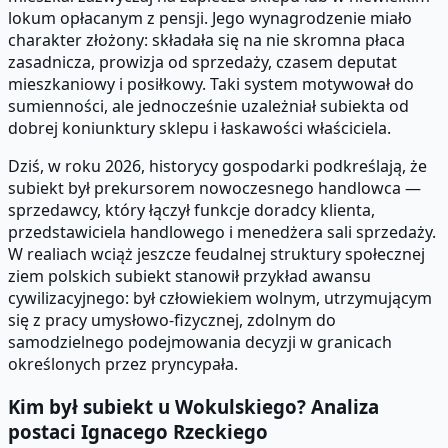
lokum opłacanym z pensji. Jego wynagrodzenie miało
charakter złożony: składała się na nie skromna płaca
zasadnicza, prowizja od sprzedaży, czasem deputat
mieszkaniowy i posiłkowy. Taki system motywował do
sumienności, ale jednocześnie uzależniał subiekta od
dobrej koniunktury sklepu i łaskawości właściciela.
Dziś, w roku 2026, historycy gospodarki podkreślają, że
subiekt był prekursorem nowoczesnego handlowca —
sprzedawcy, który łączył funkcje doradcy klienta,
przedstawiciela handlowego i menedżera sali sprzedaży.
W realiach wciąż jeszcze feudalnej struktury społecznej
ziem polskich subiekt stanowił przykład awansu
cywilizacyjnego: był człowiekiem wolnym, utrzymującym
się z pracy umysłowo-fizycznej, zdolnym do
samodzielnego podejmowania decyzji w granicach
określonych przez pryncypała.
Kim był subiekt u Wokulskiego? Analiza
postaci Ignacego Rzeckiego