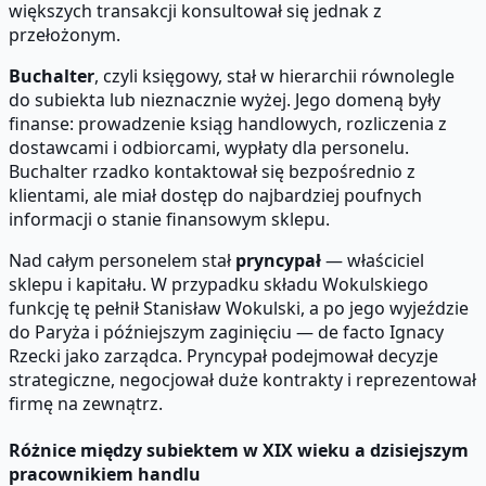
większych transakcji konsultował się jednak z
przełożonym.
Buchalter
, czyli księgowy, stał w hierarchii równolegle
do subiekta lub nieznacznie wyżej. Jego domeną były
finanse: prowadzenie ksiąg handlowych, rozliczenia z
dostawcami i odbiorcami, wypłaty dla personelu.
Buchalter rzadko kontaktował się bezpośrednio z
klientami, ale miał dostęp do najbardziej poufnych
informacji o stanie finansowym sklepu.
Nad całym personelem stał
pryncypał
— właściciel
sklepu i kapitału. W przypadku składu Wokulskiego
funkcję tę pełnił Stanisław Wokulski, a po jego wyjeździe
do Paryża i późniejszym zaginięciu — de facto Ignacy
Rzecki jako zarządca. Pryncypał podejmował decyzje
strategiczne, negocjował duże kontrakty i reprezentował
firmę na zewnątrz.
Różnice między subiektem w XIX wieku a dzisiejszym
pracownikiem handlu