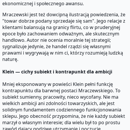
ekonomicznej i społecznego awansu.
Mraczewski jest też dowcipną ilustracją powiedzenia, że
"towar dobrze podany sprzedaje się sam". Jego relacje z
klientami balansują na granicy flirtu, co w pruderyjnej
epoce było zachowaniem odważnym, ale skutecznym
handlowo. Autor nie ocenia moralnie tej strategii;
sygnalizuje jedynie, że handel rządzi się własnymi
prawami i wygrywają w nim ci, którzy rozumieją ludzką
naturę.
Klein — cichy subiekt i kontrapunkt dla ambicji
Mniej eksponowany w powieści Klein pełni funkcję
kontrapunktu dla barwnej postaci Mraczewskiego. To
subiekt sumienny, pracowity, nieco wycofany. Nie ma
wielkich ambicji ani zdolności towarzyskich, ale jest
solidnym fundamentem codziennego funkcjonowania
sklepu. Jego obecność przypomina, że nie każdy subiekt
marzył o własnym interesie; dla wielu był to po prostu
zawód dający godziwe utrzymanie i poczucie