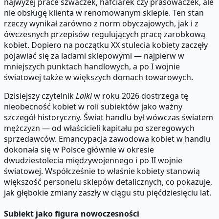
najwyżej prace szwaczek, hafciarek czy prasowaczek, ale
nie obsługę klienta w renomowanym sklepie. Ten stan
rzeczy wynikał zarówno z norm obyczajowych, jak i z
ówczesnych przepisów regulujących pracę zarobkową
kobiet. Dopiero na początku XX stulecia kobiety zaczęły
pojawiać się za ladami sklepowymi — najpierw w
mniejszych punktach handlowych, a po I wojnie
światowej także w większych domach towarowych.
Dzisiejszy czytelnik
Lalki
w roku 2026 dostrzega tę
nieobecność kobiet w roli subiektów jako ważny
szczegół historyczny. Świat handlu był wówczas światem
mężczyzn — od właścicieli kapitału po szeregowych
sprzedawców. Emancypacja zawodowa kobiet w handlu
dokonała się w Polsce głównie w okresie
dwudziestolecia międzywojennego i po II wojnie
światowej. Współcześnie to właśnie kobiety stanowią
większość personelu sklepów detalicznych, co pokazuje,
jak głębokie zmiany zaszły w ciągu stu pięćdziesięciu lat.
Subiekt jako figura nowoczesności