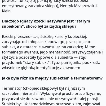
powieści funkcję tę pełnią Ignacy Rzecki (subiekt
emerytowany, zarządca sklepu), Henryk Mraczewski i
Klein.
Dlaczego Ignacy Rzecki nazywany jest "starym
subiektem", skoro był zarządcą sklepu?
Rzecki przeszedł całą ścieżkę kariery kupieckiej,
zaczynając od chłopca sklepowego, pracując jako
subiekt, a ostatecznie awansując na zarządcę. Mimo
formalnego awansu, jego mentalność, przyzwyczajenia i
styl życia pozostały typowe dla subiekta — stąd
przydomek "stary subiekt". Tytuł pamiętnika podkreśla
właśnie tę głęboką identyfikację z zawodem.
Jaka była różnica między subiektem a terminatorem?
Terminator (chłopiec sklepowy) był najniższym
szczeblem hierarchii. Wykonywał proste prace fizyczne,
przyuczał się do zawodu i nie otrzymywał stałej pensji.
Subiekt był już samodzielnym pracownikiem, zajmował