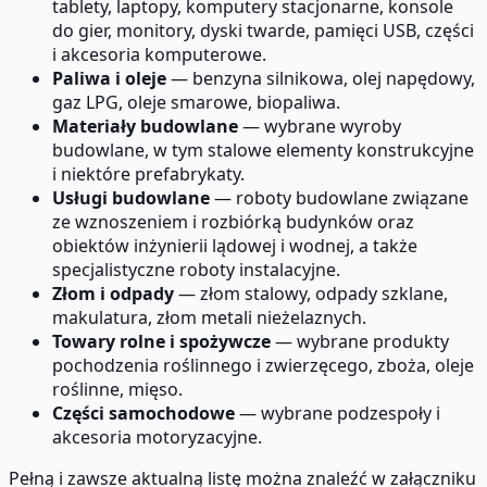
tablety, laptopy, komputery stacjonarne, konsole
do gier, monitory, dyski twarde, pamięci USB, części
i akcesoria komputerowe.
Paliwa i oleje
— benzyna silnikowa, olej napędowy,
gaz LPG, oleje smarowe, biopaliwa.
Materiały budowlane
— wybrane wyroby
budowlane, w tym stalowe elementy konstrukcyjne
i niektóre prefabrykaty.
Usługi budowlane
— roboty budowlane związane
ze wznoszeniem i rozbiórką budynków oraz
obiektów inżynierii lądowej i wodnej, a także
specjalistyczne roboty instalacyjne.
Złom i odpady
— złom stalowy, odpady szklane,
makulatura, złom metali nieżelaznych.
Towary rolne i spożywcze
— wybrane produkty
pochodzenia roślinnego i zwierzęcego, zboża, oleje
roślinne, mięso.
Części samochodowe
— wybrane podzespoły i
akcesoria motoryzacyjne.
Pełną i zawsze aktualną listę można znaleźć w załączniku