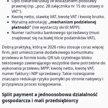
Opis towarów/usług ze wskazaniem podstawy
prawnej (np. „poz. 28 załącznika nr 15 do ustawy o
VAT").
Kwotę netto, stawkę VAT, kwotę VAT i kwotę brutto.
Wyraźną adnotację:
„mechanizm podzielonej
płatności"
(nie wystarczy skrót MPP).
Numer rachunku bankowego sprzedawcy (musi
znajdować się na białej liście podatników VAT).
Dobrą praktyką, którą w 2026 roku stosuje coraz więcej
firm, jest umieszczanie dodatkowego komunikatu
przelewu w formie kodu QR lub czytelnego bloku
tekstowego zawierającego wszystkie dane potrzebne do
wykonania przelewu MPP: kwotę netto, kwotę VAT,
numer faktury i NIP sprzedawcy. Takie rozwiązanie
znacząco redukuje ryzyko pomyłki po stronie nabywcy i
przyspiesza proces księgowania.
Split payment a jednoosobowa działalność
gospodarcza i mali przedsiębiorcy