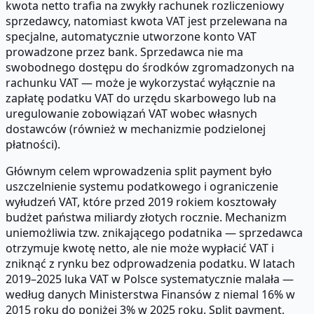
kwota netto trafia na zwykły rachunek rozliczeniowy
sprzedawcy, natomiast kwota VAT jest przelewana na
specjalne, automatycznie utworzone konto VAT
prowadzone przez bank. Sprzedawca nie ma
swobodnego dostępu do środków zgromadzonych na
rachunku VAT — może je wykorzystać wyłącznie na
zapłatę podatku VAT do urzędu skarbowego lub na
uregulowanie zobowiązań VAT wobec własnych
dostawców (również w mechanizmie podzielonej
płatności).
Głównym celem wprowadzenia split payment było
uszczelnienie systemu podatkowego i ograniczenie
wyłudzeń VAT, które przed 2019 rokiem kosztowały
budżet państwa miliardy złotych rocznie. Mechanizm
uniemożliwia tzw. znikającego podatnika — sprzedawca
otrzymuje kwotę netto, ale nie może wypłacić VAT i
zniknąć z rynku bez odprowadzenia podatku. W latach
2019–2025 luka VAT w Polsce systematycznie malała —
według danych Ministerstwa Finansów z niemal 16% w
2015 roku do poniżej 3% w 2025 roku. Split payment,