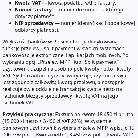
Kwota VAT
— kwota podatku VAT z faktury.
Numer faktury
— numer dokumentu, którego
dotyczy płatność.
NIP sprzedawcy
— numer identyfikacji podatkowej
odbiorcy płatności.
Większość banków w Polsce oferuje dedykowaną
funkcję przelewu split payment w swoich systemach
bankowości elektronicznej i aplikacjach mobilnych. Po
wybraniu opcji „Przelew MPP" lub „Split payment"
użytkownik uzupełnia osobno pole kwoty netto i kwoty
VAT. System automatycznie weryfikuje, czy suma kwot
jest zgodna z całkowitą kwotą przelewu, a następnie
realizuje dwie oddzielne transakcje: kwotę netto na
rachunek bieżący sprzedawcy i kwotę VAT na jego
rachunek VAT.
Przykład praktyczny:
Faktura na kwotę 18 450 zł brutto
(15 000 zł netto + 3 450 zł VAT 23%). W systemie
bankowym użytkownik wybiera przelew MPP, wpisuje 15
000 zł w polu „Kwota netto", 3 450 zł w polu „Kwota VAT",