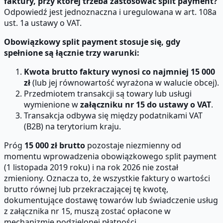
faktury, przy której trzeba zastosować split payment?
Odpowiedź jest jednoznaczna i uregulowana w art. 108a
ust. 1a ustawy o VAT.
Obowiązkowy split payment stosuje się, gdy
spełnione są łącznie trzy warunki:
Kwota brutto faktury wynosi co najmniej 15 000
zł
(lub jej równowartość wyrażona w walucie obcej).
Przedmiotem transakcji są towary lub usługi
wymienione w
załączniku nr 15 do ustawy o VAT
.
Transakcja odbywa się między podatnikami VAT
(B2B) na terytorium kraju.
Próg
15 000 zł brutto
pozostaje niezmienny od
momentu wprowadzenia obowiązkowego split payment
(1 listopada 2019 roku) i na rok 2026 nie został
zmieniony. Oznacza to, że wszystkie faktury o wartości
brutto równej lub przekraczającej tę kwotę,
dokumentujące dostawę towarów lub świadczenie usług
z załącznika nr 15, muszą zostać opłacone w
mechanizmie podzielonej płatności.