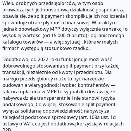
Wielu drobnych przedsiębiorców, w tym osób
prowadzących jednoosobową działalność gospodarczą,
obawia się, że split payment skomplikuje ich rozliczenia i
spowoduje utratę płynności finansowej. W praktyce
jednak obowiązkowy MPP dotyczy wyłącznie transakcji o
wysokiej wartości (od 15 000 zł brutto) i ograniczonego
katalogu towarów — a więc sytuacji, które w małych
firmach występują stosunkowo rzadko.
Dodatkowo, od 2022 roku funkcjonuje możliwość
dobrowolnego stosowania split payment przy każdej
transakcji, niezależnie od kwoty i przedmiotu. Dla
małego przedsiębiorcy może to być narzędzie
budowania wiarygodności wobec kontrahentów —
faktura opłacona w MPP to sygnał dla dostawcy, że
nabywca działa transparentnie i nie stanowi ryzyka
podatkowego. Co więcej, stosowanie split payment
wyłącza solidarną odpowiedzialność nabywcy za
zaległości podatkowe sprzedawcy (art. 108a ust. 1d
ustawy o VAT), co jest dodatkową korzyścią w relacjach
B2B.