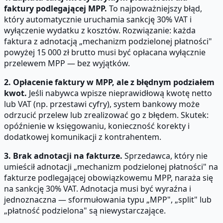
faktury podlegającej MPP.
To najpoważniejszy błąd,
który automatycznie uruchamia sankcję 30% VAT i
wyłączenie wydatku z kosztów. Rozwiązanie: każda
faktura z adnotacją „mechanizm podzielonej płatności"
powyżej 15 000 zł brutto musi być opłacana wyłącznie
przelewem MPP — bez wyjątków.
2. Opłacenie faktury w MPP, ale z błędnym podziałem
kwot.
Jeśli nabywca wpisze nieprawidłową kwotę netto
lub VAT (np. przestawi cyfry), system bankowy może
odrzucić przelew lub zrealizować go z błędem. Skutek:
opóźnienie w księgowaniu, konieczność korekty i
dodatkowej komunikacji z kontrahentem.
3. Brak adnotacji na fakturze.
Sprzedawca, który nie
umieścił adnotacji „mechanizm podzielonej płatności" na
fakturze podlegającej obowiązkowemu MPP, naraża się
na sankcję 30% VAT. Adnotacja musi być wyraźna i
jednoznaczna — sformułowania typu „MPP", „split" lub
„płatność podzielona" są niewystarczające.