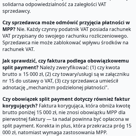
solidarna odpowiedzialność za zaległości VAT
sprzedawcy.
Czy sprzedawca może odmówić przyjęcia płatności w
MPP?
Nie. Każdy czynny podatnik VAT posiada rachunek
VAT przypisany do swojego rachunku rozliczeniowego.
Sprzedawca nie może zablokować wpływu środków na
rachunek VAT.
Jak sprawdzić, czy faktura podlega obowiązkowemu
split payment?
Należy zweryfikować: (1) czy kwota
brutto ≥ 15 000 zł, (2) czy towary/usługi są w załączniku
nr 15 do ustawy o VAT, (3) czy sprzedawca umieścił
adnotację „mechanizm podzielonej płatności".
Czy obowiązek split payment dotyczy również faktur
korygujących?
Faktura korygująca, która obniża kwotę
brutto poniżej 15 000 zł, nie znosi obowiązku MPP dla
pierwotnej faktury — ta nadal powinna być opłacona w
split payment. Korekta in plus, która przekracza próg 15
000 zł, natomiast wymaga zastosowania MPP.