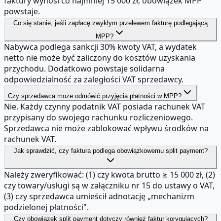
faktury wynosi co najmniej 15 000 zł, obowiązek MPP
powstaje.
Co się stanie, jeśli zapłacę zwykłym przelewem fakturę podlegającą
MPP?
Nabywca podlega sankcji 30% kwoty VAT, a wydatek
netto nie może być zaliczony do kosztów uzyskania
przychodu. Dodatkowo powstaje solidarna
odpowiedzialność za zaległości VAT sprzedawcy.
Czy sprzedawca może odmówić przyjęcia płatności w MPP?
Nie. Każdy czynny podatnik VAT posiada rachunek VAT
przypisany do swojego rachunku rozliczeniowego.
Sprzedawca nie może zablokować wpływu środków na
rachunek VAT.
Jak sprawdzić, czy faktura podlega obowiązkowemu split payment?
Należy zweryfikować: (1) czy kwota brutto ≥ 15 000 zł, (2)
czy towary/usługi są w załączniku nr 15 do ustawy o VAT,
(3) czy sprzedawca umieścił adnotację „mechanizm
podzielonej płatności".
Czy obowiązek split payment dotyczy również faktur korygujących?