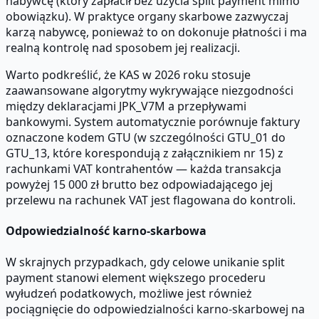
nabywcę (który zapłacił bez użycia split payment mimo
obowiązku). W praktyce organy skarbowe zazwyczaj
karzą nabywcę, ponieważ to on dokonuje płatności i ma
realną kontrolę nad sposobem jej realizacji.
Warto podkreślić, że KAS w 2026 roku stosuje
zaawansowane algorytmy wykrywające niezgodności
między deklaracjami JPK_V7M a przepływami
bankowymi. System automatycznie porównuje faktury
oznaczone kodem GTU (w szczególności GTU_01 do
GTU_13, które korespondują z załącznikiem nr 15) z
rachunkami VAT kontrahentów — każda transakcja
powyżej 15 000 zł brutto bez odpowiadającego jej
przelewu na rachunek VAT jest flagowana do kontroli.
Odpowiedzialność karno-skarbowa
W skrajnych przypadkach, gdy celowe unikanie split
payment stanowi element większego procederu
wyłudzeń podatkowych, możliwe jest również
pociągnięcie do odpowiedzialności karno-skarbowej na