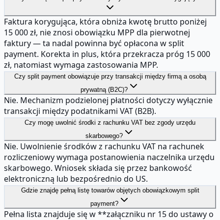
Faktura korygująca, która obniża kwotę brutto poniżej
15 000 zł, nie znosi obowiązku MPP dla pierwotnej
faktury — ta nadal powinna być opłacona w split
payment. Korekta in plus, która przekracza próg 15 000
zł, natomiast wymaga zastosowania MPP.
Czy split payment obowiązuje przy transakcji między firmą a osobą
prywatną (B2C)?
Nie. Mechanizm podzielonej płatności dotyczy wyłącznie
transakcji między podatnikami VAT (B2B).
Czy mogę uwolnić środki z rachunku VAT bez zgody urzędu
skarbowego?
Nie. Uwolnienie środków z rachunku VAT na rachunek
rozliczeniowy wymaga postanowienia naczelnika urzędu
skarbowego. Wniosek składa się przez bankowość
elektroniczną lub bezpośrednio do US.
Gdzie znajdę pełną listę towarów objętych obowiązkowym split
payment?
Pełna lista znajduje się w **załączniku nr 15 do ustawy o