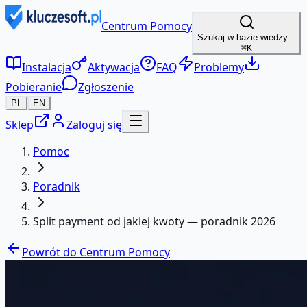
Centrum Pomocy
Szukaj w bazie wiedzy...
⌘K
Instalacja
Aktywacja
FAQ
Problemy
Pobieranie
Zgłoszenie
PL
EN
Sklep
Zaloguj się
Pomoc
Poradnik
Split payment od jakiej kwoty — poradnik 2026
Powrót do Centrum Pomocy