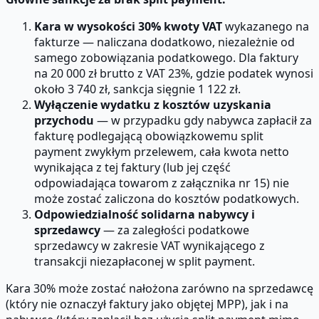
Kara w wysokości 30% kwoty VAT
wykazanego na
fakturze — naliczana dodatkowo, niezależnie od
samego zobowiązania podatkowego. Dla faktury
na 20 000 zł brutto z VAT 23%, gdzie podatek wynosi
około 3 740 zł, sankcja sięgnie 1 122 zł.
Wyłączenie wydatku z kosztów uzyskania
przychodu
— w przypadku gdy nabywca zapłacił za
fakturę podlegającą obowiązkowemu split
payment zwykłym przelewem, cała kwota netto
wynikająca z tej faktury (lub jej część
odpowiadająca towarom z załącznika nr 15) nie
może zostać zaliczona do kosztów podatkowych.
Odpowiedzialność solidarna nabywcy i
sprzedawcy
— za zaległości podatkowe
sprzedawcy w zakresie VAT wynikającego z
transakcji niezapłaconej w split payment.
Kara 30% może zostać nałożona zarówno na sprzedawcę
(który nie oznaczył faktury jako objętej MPP), jak i na