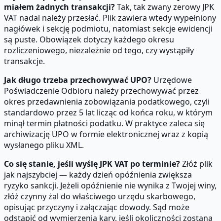
miałem żadnych transakcji?
Tak, tak zwany zerowy JPK
VAT nadal należy przesłać. Plik zawiera wtedy wypełniony
nagłówek i sekcję podmiotu, natomiast sekcje ewidencji
są puste. Obowiązek dotyczy każdego okresu
rozliczeniowego, niezależnie od tego, czy wystąpiły
transakcje.
Jak długo trzeba przechowywać UPO?
Urzędowe
Poświadczenie Odbioru należy przechowywać przez
okres przedawnienia zobowiązania podatkowego, czyli
standardowo przez 5 lat licząc od końca roku, w którym
minął termin płatności podatku. W praktyce zaleca się
archiwizację UPO w formie elektronicznej wraz z kopią
wysłanego pliku XML.
Co się stanie, jeśli wyślę JPK VAT po terminie?
Złóż plik
jak najszybciej — każdy dzień opóźnienia zwiększa
ryzyko sankcji. Jeżeli opóźnienie nie wynika z Twojej winy,
złóż czynny żal do właściwego urzędu skarbowego,
opisując przyczyny i załączając dowody. Sąd może
odstąpić od wymierzenia kary, jeśli okoliczności zostaną