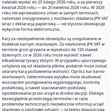
należało wysłać do 25 lutego 2026 roku, a za pierwszy
kwartał 2026 roku — do 25 kwietnia 2026 roku. W 2026
roku nie wprowadzono zmian w samych terminach,
natomiast zrezygnowano z możliwości składania JPK VAT
wraz z deklaracją papierową — od stycznia obowiązuje
wyłącznie forma elektroniczna.
Kary za niedopełnienie obowiązku są uregulowane w
Kodeksie karnym skarbowym. Za niezłożenie JPK VAT w
terminie grozi grzywna w wysokości do 720 stawek
dziennych, co w 2026 roku może wynieść nawet
kilkadziesiąt tysięcy złotych. W przypadku uporczywego
uchylania się od składania plików, podatnik może zostać
ukarany karą pozbawienia wolności. Oprócz kar karno-
skarbowych, nieterminowa wysyłka może skutkować
wszczęciem postępowania wyjaśniającego, kontrolą
podatkową, a nawet szacowaniem podstawy
opodatkowania przez urząd w drodze decyzji. Dlatego
bezwzględnie przestrzegaj terminów i w razie
problemów technicznych niezwłocznie informuj urząd
skarbowy o zaistniałej sytuacji — przepisy dopuszczają