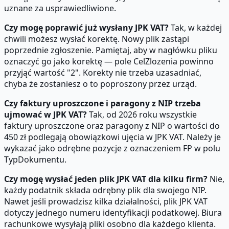
uznane za usprawiedliwione.
Czy mogę poprawić już wysłany JPK VAT?
Tak, w każdej
chwili możesz wysłać korektę. Nowy plik zastąpi
poprzednie zgłoszenie. Pamiętaj, aby w nagłówku pliku
oznaczyć go jako korektę — pole CelZlozenia powinno
przyjąć wartość "2". Korekty nie trzeba uzasadniać,
chyba że zostaniesz o to poproszony przez urząd.
Czy faktury uproszczone i paragony z NIP trzeba
ujmować w JPK VAT?
Tak, od 2026 roku wszystkie
faktury uproszczone oraz paragony z NIP o wartości do
450 zł podlegają obowiązkowi ujęcia w JPK VAT. Należy je
wykazać jako odrębne pozycje z oznaczeniem FP w polu
TypDokumentu.
Czy mogę wysłać jeden plik JPK VAT dla kilku firm?
Nie,
każdy podatnik składa odrębny plik dla swojego NIP.
Nawet jeśli prowadzisz kilka działalności, plik JPK VAT
dotyczy jednego numeru identyfikacji podatkowej. Biura
rachunkowe wysyłają pliki osobno dla każdego klienta.