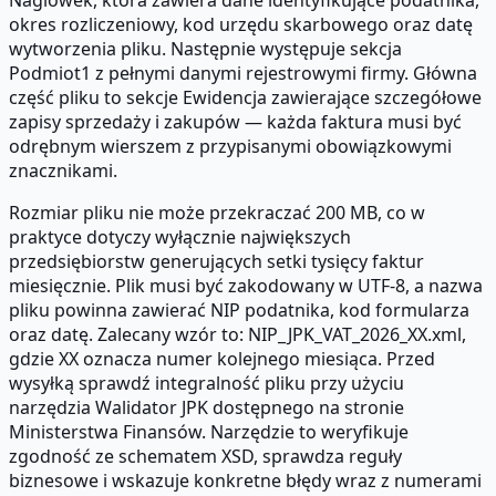
Naglowek, która zawiera dane identyfikujące podatnika,
okres rozliczeniowy, kod urzędu skarbowego oraz datę
wytworzenia pliku. Następnie występuje sekcja
Podmiot1 z pełnymi danymi rejestrowymi firmy. Główna
część pliku to sekcje Ewidencja zawierające szczegółowe
zapisy sprzedaży i zakupów — każda faktura musi być
odrębnym wierszem z przypisanymi obowiązkowymi
znacznikami.
Rozmiar pliku nie może przekraczać 200 MB, co w
praktyce dotyczy wyłącznie największych
przedsiębiorstw generujących setki tysięcy faktur
miesięcznie. Plik musi być zakodowany w UTF-8, a nazwa
pliku powinna zawierać NIP podatnika, kod formularza
oraz datę. Zalecany wzór to: NIP_JPK_VAT_2026_XX.xml,
gdzie XX oznacza numer kolejnego miesiąca. Przed
wysyłką sprawdź integralność pliku przy użyciu
narzędzia Walidator JPK dostępnego na stronie
Ministerstwa Finansów. Narzędzie to weryfikuje
zgodność ze schematem XSD, sprawdza reguły
biznesowe i wskazuje konkretne błędy wraz z numerami