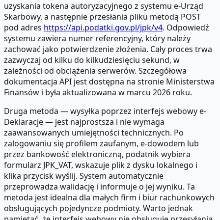
uzyskania tokena autoryzacyjnego z systemu e-Urząd
Skarbowy, a następnie przesłania pliku metodą POST
pod adres
https://api.podatki.gov.pl/jpk/v4
. Odpowiedź
systemu zawiera numer referencyjny, który należy
zachować jako potwierdzenie złożenia. Cały proces trwa
zazwyczaj od kilku do kilkudziesięciu sekund, w
zależności od obciążenia serwerów. Szczegółowa
dokumentacja API jest dostępna na stronie Ministerstwa
Finansów i była aktualizowana w marcu 2026 roku.
Druga metoda — wysyłka poprzez interfejs webowy e-
Deklaracje — jest najprostsza i nie wymaga
zaawansowanych umiejętności technicznych. Po
zalogowaniu się profilem zaufanym, e-dowodem lub
przez bankowość elektroniczną, podatnik wybiera
formularz JPK_VAT, wskazuje plik z dysku lokalnego i
klika przycisk wyślij. System automatycznie
przeprowadza walidację i informuje o jej wyniku. Ta
metoda jest idealna dla małych firm i biur rachunkowych
obsługujących pojedyncze podmioty. Warto jednak
pamiętać, że interfejs webowy nie obsługuje przesyłania