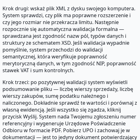
Krok drugi: wskaż plik XML z dysku swojego komputera.
System sprawdzi, czy plik ma poprawne rozszerzenie i
czy jego rozmiar nie przekracza limitu. Następnie
rozpocznie się automatyczna walidacja formalna —
sprawdzana jest zgodność nazw pól, typów danych i
struktury ze schematem XSD. Jeśli walidacja wypadnie
pomyślnie, system przechodzi do walidacji
semantycznej, która weryfikuje poprawność
merytoryczną danych, w tym zgodność NIP, poprawność
stawek VAT i sum kontrolnych.
Krok trzeci: po pozytywnej walidacji system wyświetli
podsumowanie pliku — liczbę wierszy sprzedaży, liczbę
wierszy zakupów, sumę podatku należnego i
naliczonego. Dokładnie sprawdź te wartości i porównaj z
własną ewidencją. Jeśli wszystko się zgadza, kliknij
przycisk Wyślij. System nada Twojemu zgłoszeniu numer
referencyjny i wygeneruje Urzędowe Poświadczenie
Odbioru w formacie PDF. Pobierz UPO i zachowaj je w
dokumentacji — jest to jedyny dokument potwierdzający