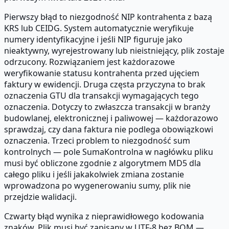
Pierwszy błąd to niezgodność NIP kontrahenta z bazą
KRS lub CEIDG. System automatycznie weryfikuje
numery identyfikacyjne i jeśli NIP figuruje jako
nieaktywny, wyrejestrowany lub nieistniejący, plik zostaje
odrzucony. Rozwiązaniem jest każdorazowe
weryfikowanie statusu kontrahenta przed ujęciem
faktury w ewidencji. Druga częsta przyczyna to brak
oznaczenia GTU dla transakcji wymagających tego
oznaczenia. Dotyczy to zwłaszcza transakcji w branży
budowlanej, elektronicznej i paliwowej — każdorazowo
sprawdzaj, czy dana faktura nie podlega obowiązkowi
oznaczenia. Trzeci problem to niezgodność sum
kontrolnych — pole SumaKontrolna w nagłówku pliku
musi być obliczone zgodnie z algorytmem MD5 dla
całego pliku i jeśli jakakolwiek zmiana zostanie
wprowadzona po wygenerowaniu sumy, plik nie
przejdzie walidacji.
Czwarty błąd wynika z nieprawidłowego kodowania
znaków. Plik musi być zapisany w UTF-8 bez BOM —