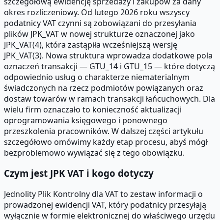
szczegółową ewidencję sprzedaży i zakupów za dany
okres rozliczeniowy. Od lutego 2026 roku wszyscy
podatnicy VAT czynni są zobowiązani do przesyłania
plików JPK_VAT w nowej strukturze oznaczonej jako
JPK_VAT(4), która zastąpiła wcześniejszą wersję
JPK_VAT(3). Nowa struktura wprowadza dodatkowe pola
oznaczeń transakcji — GTU_14 i GTU_15 — które dotyczą
odpowiednio usług o charakterze niematerialnym
świadczonych na rzecz podmiotów powiązanych oraz
dostaw towarów w ramach transakcji łańcuchowych. Dla
wielu firm oznaczało to konieczność aktualizacji
oprogramowania księgowego i ponownego
przeszkolenia pracowników. W dalszej części artykułu
szczegółowo omówimy każdy etap procesu, abyś mógł
bezproblemowo wywiązać się z tego obowiązku.
Czym jest JPK VAT i kogo dotyczy
Jednolity Plik Kontrolny dla VAT to zestaw informacji o
prowadzonej ewidencji VAT, który podatnicy przesyłają
wyłącznie w formie elektronicznej do właściwego urzędu