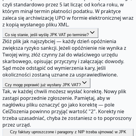
czyli standardowo przez 5 lat licząc od końca roku, w
którym minął termin płatności podatku. W praktyce
zaleca się archiwizację UPO w formie elektronicznej wraz
z kopią wysłanego pliku XML.
Co się stanie, jeśli wyślę JPK VAT po terminie?
Złóż plik jak najszybciej — każdy dzień opóźnienia
zwiększa ryzyko sankcji. Jeżeli opóźnienie nie wynika z
Twojej winy, złóż czynny żal do właściwego urzędu
skarbowego, opisując przyczyny i załączając dowody.
Sąd może odstąpić od wymierzenia kary, jeśli
okoliczności zostaną uznane za usprawiedliwione.
Czy mogę poprawić już wysłany JPK VAT?
Tak, w każdej chwili możesz wysłać korektę. Nowy plik
zastąpi poprzednie zgłoszenie. Pamiętaj, aby w
nagłówku pliku oznaczyć go jako korektę — pole
CelZlozenia powinno przyjąć wartość "2". Korekty nie
trzeba uzasadniać, chyba że zostaniesz o to poproszony
przez urząd.
Czy faktury uproszczone i paragony z NIP trzeba ujmować w JPK