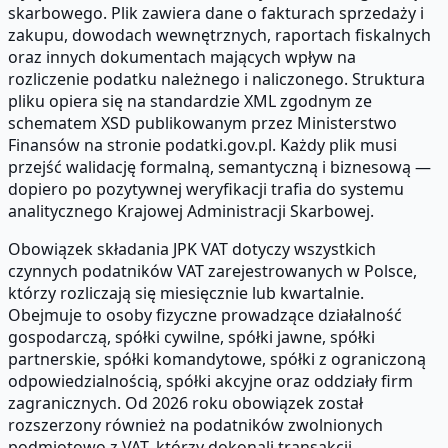
skarbowego. Plik zawiera dane o fakturach sprzedaży i
zakupu, dowodach wewnętrznych, raportach fiskalnych
oraz innych dokumentach mających wpływ na
rozliczenie podatku należnego i naliczonego. Struktura
pliku opiera się na standardzie XML zgodnym ze
schematem XSD publikowanym przez Ministerstwo
Finansów na stronie podatki.gov.pl. Każdy plik musi
przejść walidację formalną, semantyczną i biznesową —
dopiero po pozytywnej weryfikacji trafia do systemu
analitycznego Krajowej Administracji Skarbowej.
Obowiązek składania JPK VAT dotyczy wszystkich
czynnych podatników VAT zarejestrowanych w Polsce,
którzy rozliczają się miesięcznie lub kwartalnie.
Obejmuje to osoby fizyczne prowadzące działalność
gospodarczą, spółki cywilne, spółki jawne, spółki
partnerskie, spółki komandytowe, spółki z ograniczoną
odpowiedzialnością, spółki akcyjne oraz oddziały firm
zagranicznych. Od 2026 roku obowiązek został
rozszerzony również na podatników zwolnionych
podmiotowo z VAT, którzy dokonali transakcji