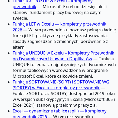
Funkcja XLOOKUP w Excelu – kompletny
przewodnik
— Microsoft Excel od dziesięcioleci
stanowi fundament pracy biurowej na całym
świecie.
Funkcja LET w Excelu — kompletny przewodnik
2026
— W tym przewodniku poznasz pełną składnię
funkcji LET, praktyczne przykłady zastosowania,
zasady zagnieżdżania zmiennych, porównanie z
altern.
Funkcja UNIQUE w Excelu – Kompletny Przewodnik
po Dynamicznym Usuwaniu Duplikatów
— Funkcja
UNIQUE to jedna z najpotężniejszych dynamicznych
formuł tablicowych wprowadzona w programie
Microsoft Excel, która całkowicie zmieni.
Funkcje SORTOWANIE (SORT) i SORTOWANIE.WG
(SORTBY) w Excelu – kompletny przewodnik
—
Funkcje SORT oraz SORTBY, dostępne od 2019 roku
w wersjach subskrypcyjnych Excela (Microsoft 365 i
Excel 2021), stanowią przełom w pracy z a.
Excel — dynamiczne tablice (spill) — kompletny
przewodnik 2026
— W tym przewodniku