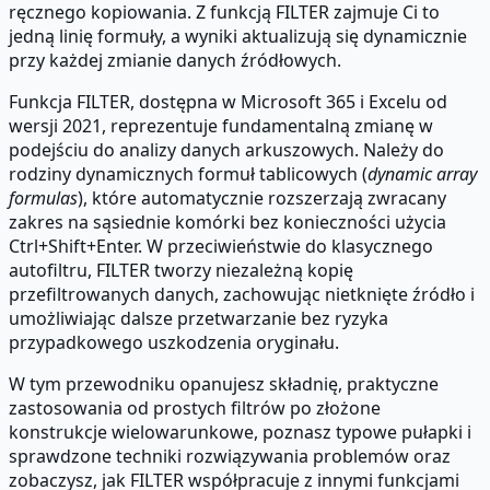
ręcznego kopiowania. Z funkcją FILTER zajmuje Ci to
jedną linię formuły, a wyniki aktualizują się dynamicznie
przy każdej zmianie danych źródłowych.
Funkcja FILTER, dostępna w Microsoft 365 i Excelu od
wersji 2021, reprezentuje fundamentalną zmianę w
podejściu do analizy danych arkuszowych. Należy do
rodziny dynamicznych formuł tablicowych (
dynamic array
formulas
), które automatycznie rozszerzają zwracany
zakres na sąsiednie komórki bez konieczności użycia
Ctrl+Shift+Enter. W przeciwieństwie do klasycznego
autofiltru, FILTER tworzy niezależną kopię
przefiltrowanych danych, zachowując nietknięte źródło i
umożliwiając dalsze przetwarzanie bez ryzyka
przypadkowego uszkodzenia oryginału.
W tym przewodniku opanujesz składnię, praktyczne
zastosowania od prostych filtrów po złożone
konstrukcje wielowarunkowe, poznasz typowe pułapki i
sprawdzone techniki rozwiązywania problemów oraz
zobaczysz, jak FILTER współpracuje z innymi funkcjami