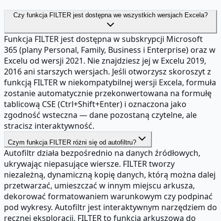
Czy funkcja FILTER jest dostępna we wszystkich wersjach Excela?
Funkcja FILTER jest dostępna w subskrypcji Microsoft
365 (plany Personal, Family, Business i Enterprise) oraz w
Excelu od wersji 2021. Nie znajdziesz jej w Excelu 2019,
2016 ani starszych wersjach. Jeśli otworzysz skoroszyt z
funkcją FILTER w niekompatybilnej wersji Excela, formuła
zostanie automatycznie przekonwertowana na formułę
tablicową CSE (Ctrl+Shift+Enter) i oznaczona jako
zgodność wsteczna — dane pozostaną czytelne, ale
stracisz interaktywność.
Czym funkcja FILTER różni się od autofiltru?
Autofiltr działa bezpośrednio na danych źródłowych,
ukrywając niepasujące wiersze. FILTER tworzy
niezależną, dynamiczną kopię danych, którą można dalej
przetwarzać, umieszczać w innym miejscu arkusza,
dekorować formatowaniem warunkowym czy podpinać
pod wykresy. Autofiltr jest interaktywnym narzędziem do
ręcznej eksploracji, FILTER to funkcja arkuszowa do