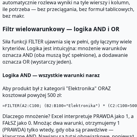
automatycznie rozlewa wyniki na tyle wierszy i kolumn,
ile potrzeba — bez przeciągania, bez formuł tablicowych,
bez makr.
Filtr wielowarunkowy — logika AND i OR
Siła funkcji FILTER ujawnia się w pełni, gdy łączymy wiele
kryteriów. Logika jest intuicyjna: mnożenie warunków
oznacza AND (oba muszą być spełnione), a dodawanie
oznacza OR (wystarczy jeden).
Logika AND — wszystkie warunki naraz
Aby produkt był z kategorii "Elektronika" ORAZ
kosztował powyżej 500 zł:
Dlaczego mnożenie? Excel interpretuje PRAWDA jako 1, a
FAŁSZ jako 0. Mnożąc dwa warunki, otrzymujemy 1
(PRAWDA) tylko wtedy, gdy oba są prawdziwe —
klasyczne AND. Nawiasy są tutaj obowiązkowe, ponieważ