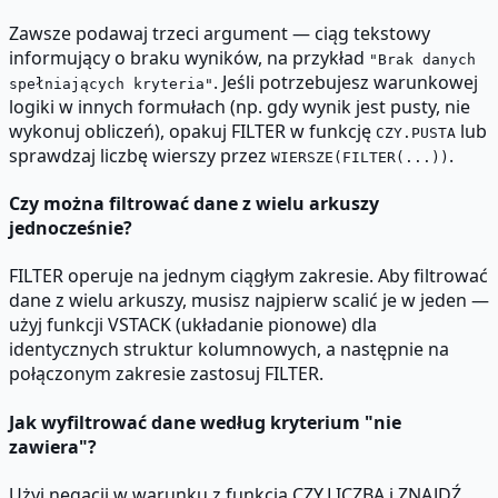
Zawsze podawaj trzeci argument — ciąg tekstowy
informujący o braku wyników, na przykład
"Brak danych
. Jeśli potrzebujesz warunkowej
spełniających kryteria"
logiki w innych formułach (np. gdy wynik jest pusty, nie
wykonuj obliczeń), opakuj FILTER w funkcję
lub
CZY.PUSTA
sprawdzaj liczbę wierszy przez
.
WIERSZE(FILTER(...))
Czy można filtrować dane z wielu arkuszy
jednocześnie?
FILTER operuje na jednym ciągłym zakresie. Aby filtrować
dane z wielu arkuszy, musisz najpierw scalić je w jeden —
użyj funkcji VSTACK (układanie pionowe) dla
identycznych struktur kolumnowych, a następnie na
połączonym zakresie zastosuj FILTER.
Jak wyfiltrować dane według kryterium "nie
zawiera"?
Użyj negacji w warunku z funkcją CZY.LICZBA i ZNAJDŹ.