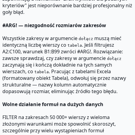
kryteriów" jest nieporównanie bardziej profesjonalny niż
goły błąd.
#ARG! — niezgodność rozmiarów zakresów
Wszystkie zakresy w argumencie
muszą mieć
dołącz
identyczną liczbę wierszy co
. Jeśli filtrujesz
tabela
A2:C100, warunek B1:B99 zwróci #ARG!. Rozwiązanie:
zawsze sprawdzaj, czy zakresy w argumencie
dołącz
zaczynają się i kończą dokładnie na tych samych
wierszach, co
. Pracując z tabelami Excela
tabela
(formatowany obiekt Tabela), odwołuj się przez nazwy
strukturalne — nazwy kolumn automatycznie
dopasowują rozmiar, eliminując źródło tego błędu.
Wolne działanie formuł na dużych danych
FILTER na zakresach 50 000+ wierszy z wieloma
złożonymi warunkami może spowolnić skoroszyt,
szczególnie przy wielu wystąpieniach formuł