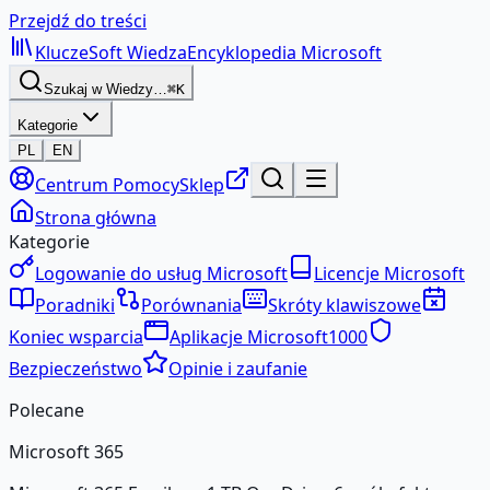
Przejdź do treści
KluczeSoft
Wiedza
Encyklopedia Microsoft
Szukaj w Wiedzy…
⌘K
Kategorie
PL
EN
Centrum Pomocy
Sklep
Strona główna
Kategorie
Logowanie do usług Microsoft
Licencje Microsoft
Poradniki
Porównania
Skróty klawiszowe
Koniec wsparcia
Aplikacje Microsoft
1000
Bezpieczeństwo
Opinie i zaufanie
Polecane
Microsoft 365