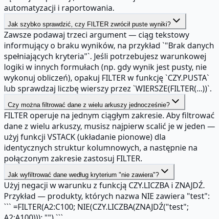
automatyzacji i raportowania.
Jak szybko sprawdzić, czy FILTER zwrócił puste wyniki?
Zawsze podawaj trzeci argument — ciąg tekstowy
informujący o braku wyników, na przykład `"Brak danych
spełniających kryteria"`. Jeśli potrzebujesz warunkowej
logiki w innych formułach (np. gdy wynik jest pusty, nie
wykonuj obliczeń), opakuj FILTER w funkcję `CZY.PUSTA`
lub sprawdzaj liczbę wierszy przez `WIERSZE(FILTER(...))`.
Czy można filtrować dane z wielu arkuszy jednocześnie?
FILTER operuje na jednym ciągłym zakresie. Aby filtrować
dane z wielu arkuszy, musisz najpierw scalić je w jeden —
użyj funkcji VSTACK (układanie pionowe) dla
identycznych struktur kolumnowych, a następnie na
połączonym zakresie zastosuj FILTER.
Jak wyfiltrować dane według kryterium "nie zawiera"?
Użyj negacji w warunku z funkcją CZY.LICZBA i ZNAJDŹ.
Przykład — produkty, których nazwa NIE zawiera "test":
``` =FILTER(A2:C100; NIE(CZY.LICZBA(ZNAJDŹ("test";
A2:A100))); "") ```