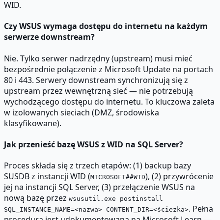
WID.
Czy WSUS wymaga dostępu do internetu na każdym
serwerze downstream?
Nie. Tylko serwer nadrzędny (upstream) musi mieć
bezpośrednie połączenie z Microsoft Update na portach
80 i 443. Serwery downstream synchronizują się z
upstream przez wewnętrzną sieć — nie potrzebują
wychodzącego dostępu do internetu. To kluczowa zaleta
w izolowanych sieciach (DMZ, środowiska
klasyfikowane).
Jak przenieść bazę WSUS z WID na SQL Server?
Proces składa się z trzech etapów: (1) backup bazy
SUSDB z instancji WID (
), (2) przywrócenie
MICROSOFT##WID
jej na instancji SQL Server, (3) przełączenie WSUS na
nową bazę przez
wsusutil.exe postinstall
. Pełna
SQL_INSTANCE_NAME=<nazwa> CONTENT_DIR=<ścieżka>
procedura jest udokumentowana na Microsoft Learn —