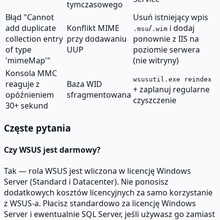
tymczasowego
Błąd "Cannot
Usuń istniejący wpis
add duplicate
Konflikt MIME
/
i dodaj
.msu
.wim
collection entry
przy dodawaniu
ponownie z IIS na
of type
UUP
poziomie serwera
'mimeMap'"
(nie witryny)
Konsola MMC
wsusutil.exe reindex
reaguje z
Baza WID
+ zaplanuj regularne
opóźnieniem
sfragmentowana
czyszczenie
30+ sekund
Częste pytania
Czy WSUS jest darmowy?
Tak — rola WSUS jest wliczona w licencję Windows
Server (Standard i Datacenter). Nie ponosisz
dodatkowych kosztów licencyjnych za samo korzystanie
z WSUS-a. Płacisz standardowo za licencję Windows
Server i ewentualnie SQL Server, jeśli używasz go zamiast