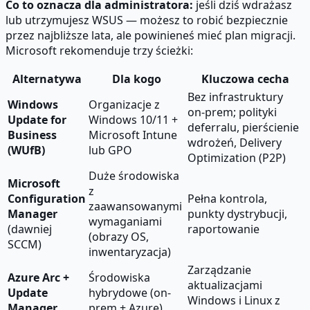
Co to oznacza dla administratora:
jeśli dziś wdrażasz
lub utrzymujesz WSUS — możesz to robić bezpiecznie
przez najbliższe lata, ale powinieneś mieć plan migracji.
Microsoft rekomenduje trzy ścieżki:
Alternatywa
Dla kogo
Kluczowa cecha
Bez infrastruktury
Windows
Organizacje z
on-prem; polityki
Update for
Windows 10/11 +
deferralu, pierścienie
Business
Microsoft Intune
wdrożeń, Delivery
(WUfB)
lub GPO
Optimization (P2P)
Duże środowiska
Microsoft
z
Configuration
Pełna kontrola,
zaawansowanymi
Manager
punkty dystrybucji,
wymaganiami
(dawniej
raportowanie
(obrazy OS,
SCCM)
inwentaryzacja)
Zarządzanie
Azure Arc +
Środowiska
aktualizacjami
Update
hybrydowe (on-
Windows i Linux z
Manager
prem + Azure)