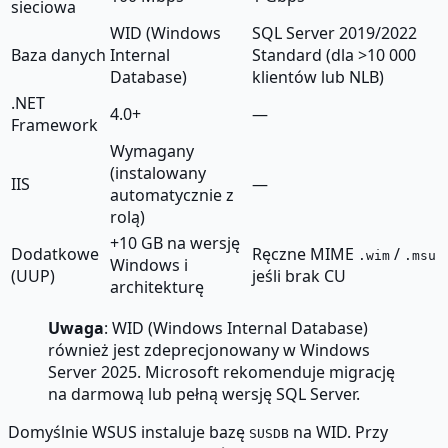
sieciowa
WID (Windows
SQL Server 2019/2022
Baza danych
Internal
Standard (dla >10 000
Database)
klientów lub NLB)
.NET
4.0+
—
Framework
Wymagany
(instalowany
IIS
—
automatycznie z
rolą)
+10 GB na wersję
Dodatkowe
Ręczne MIME
/
.wim
.msu
Windows i
(UUP)
jeśli brak CU
architekturę
Uwaga
: WID (Windows Internal Database)
również jest zdeprecjonowany w Windows
Server 2025. Microsoft rekomenduje migrację
na darmową lub pełną wersję SQL Server.
Domyślnie WSUS instaluje bazę
na WID. Przy
SUSDB