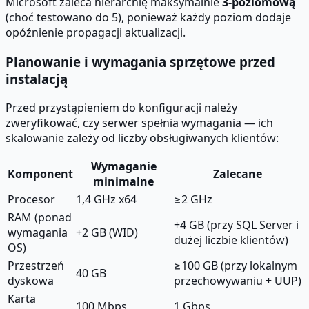
Microsoft zaleca hierarchię maksymalnie
3-poziomową
(choć testowano do 5), ponieważ każdy poziom dodaje
opóźnienie propagacji aktualizacji.
Planowanie i wymagania sprzętowe przed
instalacją
Przed przystąpieniem do konfiguracji należy
zweryfikować, czy serwer spełnia wymagania — ich
skalowanie zależy od liczby obsługiwanych klientów:
Wymaganie
Komponent
Zalecane
minimalne
Procesor
1,4 GHz x64
≥2 GHz
RAM (ponad
+4 GB (przy SQL Server i
wymagania
+2 GB (WID)
dużej liczbie klientów)
OS)
Przestrzeń
≥100 GB (przy lokalnym
40 GB
dyskowa
przechowywaniu + UUP)
Karta
100 Mbps
1 Gbps