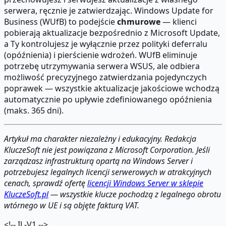
serwera, ręcznie je zatwierdzając. Windows Update for
Business (WUfB) to podejście
chmurowe
— klienci
pobierają aktualizacje bezpośrednio z Microsoft Update,
a Ty kontrolujesz je wyłącznie przez polityki deferralu
(opóźnienia) i pierścienie wdrożeń. WUfB eliminuje
potrzebę utrzymywania serwera WSUS, ale odbiera
możliwość precyzyjnego zatwierdzania pojedynczych
poprawek — wszystkie aktualizacje jakościowe wchodzą
automatycznie po upływie zdefiniowanego opóźnienia
(maks. 365 dni).
Artykuł ma charakter niezależny i edukacyjny. Redakcja
KluczeSoft nie jest powiązana z Microsoft Corporation. Jeśli
zarządzasz infrastrukturą opartą na Windows Server i
potrzebujesz legalnych licencji serwerowych w atrakcyjnych
cenach, sprawdź ofertę
licencji Windows Server w sklepie
KluczeSoft.pl
— wszystkie klucze pochodzą z legalnego obrotu
wtórnego w UE i są objęte fakturą VAT.
<!-- IL-V1 -->