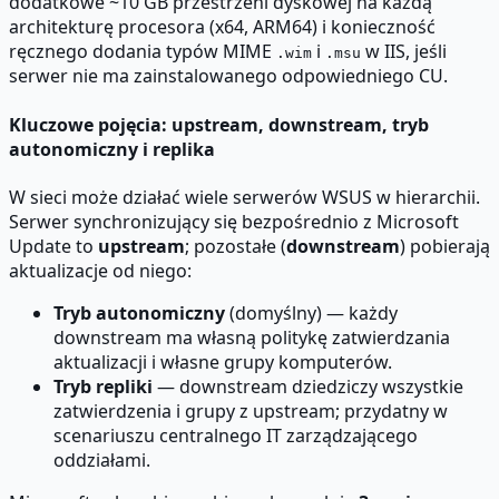
dodatkowe ~10 GB przestrzeni dyskowej na każdą
architekturę procesora (x64, ARM64) i konieczność
ręcznego dodania typów MIME
i
w IIS, jeśli
.wim
.msu
serwer nie ma zainstalowanego odpowiedniego CU.
Kluczowe pojęcia: upstream, downstream, tryb
autonomiczny i replika
W sieci może działać wiele serwerów WSUS w hierarchii.
Serwer synchronizujący się bezpośrednio z Microsoft
Update to
upstream
; pozostałe (
downstream
) pobierają
aktualizacje od niego:
Tryb autonomiczny
(domyślny) — każdy
downstream ma własną politykę zatwierdzania
aktualizacji i własne grupy komputerów.
Tryb repliki
— downstream dziedziczy wszystkie
zatwierdzenia i grupy z upstream; przydatny w
scenariuszu centralnego IT zarządzającego
oddziałami.