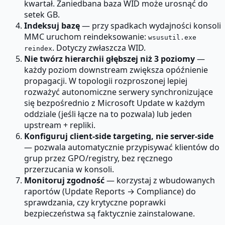
kwartał. Zaniedbana baza WID może urosnąć do
setek GB.
Indeksuj bazę
— przy spadkach wydajności konsoli
MMC uruchom reindeksowanie:
wsusutil.exe
. Dotyczy zwłaszcza WID.
reindex
Nie twórz hierarchii głębszej niż 3 poziomy
—
każdy poziom downstream zwiększa opóźnienie
propagacji. W topologii rozproszonej lepiej
rozważyć autonomiczne serwery synchronizujące
się bezpośrednio z Microsoft Update w każdym
oddziale (jeśli łącze na to pozwala) lub jeden
upstream + repliki.
Konfiguruj client-side targeting, nie server-side
— pozwala automatycznie przypisywać klientów do
grup przez GPO/registry, bez ręcznego
przerzucania w konsoli.
Monitoruj zgodność
— korzystaj z wbudowanych
raportów (Update Reports → Compliance) do
sprawdzania, czy krytyczne poprawki
bezpieczeństwa są faktycznie zainstalowane.