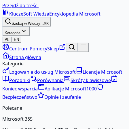
Przejdź do treści
KluczeSoft
Wiedza
Encyklopedia Microsoft
Szukaj w Wiedzy…
⌘K
Kategorie
PL
EN
Centrum Pomocy
Sklep
Strona główna
Kategorie
Logowanie do usług Microsoft
Licencje Microsoft
Poradniki
Porównania
Skróty klawiszowe
Koniec wsparcia
Aplikacje Microsoft
1000
Bezpieczeństwo
Opinie i zaufanie
Polecane
Microsoft 365