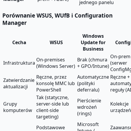
jednego panelu
Porównanie WSUS, WUfB i Configuration
Manager
Windows
Cecha
WSUS
Update for
Confi
Business
On-prem
On-premises
Brak (chmura
Infrastruktura
(serwer
(Windows Server)
+ GPO/Intune)
ConfigMg
Ręczne, przez
Automatyczne
Ręczne +
Zatwierdzanie
konsolę MMC lub
(polityki
automat
aktualizacji
PowerShell
deferralu)
reguły (A
Tak (statyczne,
Pierścienie
Grupy
server-side lub
Kolekcje
wdrożeń
komputerów
client-side
urządzeń
(rings)
targeting)
Microsoft
Podstawowe
Zaawans
Intune /