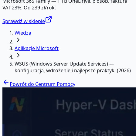
Microsoft 365 Family — 1 TB OneDrive, 6 osób, faktura
VAT 23%. Od 239 zł/rok.
Sprawdź w sklepie
Wiedza
Aplikacje Microsoft
WSUS (Windows Server Update Services) —
konfiguracja, wdrożenie i najlepsze praktyki (2026)
Powrót do Centrum Pomocy