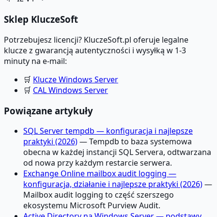
Sklep KluczeSoft
Potrzebujesz licencji? KluczeSoft.pl oferuje legalne
klucze z gwarancją autentyczności i wysyłką w 1-3
minuty na e-mail:
🛒
Klucze Windows Server
🛒
CAL Windows Server
Powiązane artykuły
SQL Server tempdb — konfiguracja i najlepsze
praktyki (2026)
— Tempdb to baza systemowa
obecna w każdej instancji SQL Servera, odtwarzana
od nowa przy każdym restarcie serwera.
Exchange Online mailbox audit logging —
konfiguracja, działanie i najlepsze praktyki (2026)
—
Mailbox audit logging to część szerszego
ekosystemu Microsoft Purview Audit.
Active Directory na Windows Server — podstawy,