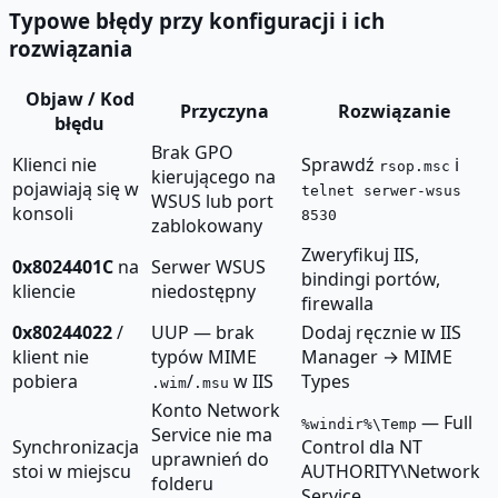
Typowe błędy przy konfiguracji i ich
rozwiązania
Objaw / Kod
Przyczyna
Rozwiązanie
błędu
Brak GPO
Klienci nie
Sprawdź
i
rsop.msc
kierującego na
pojawiają się w
telnet serwer-wsus
WSUS lub port
konsoli
8530
zablokowany
Zweryfikuj IIS,
0x8024401C
na
Serwer WSUS
bindingi portów,
kliencie
niedostępny
firewalla
0x80244022
/
UUP — brak
Dodaj ręcznie w IIS
klient nie
typów MIME
Manager → MIME
pobiera
/
w IIS
Types
.wim
.msu
Konto Network
— Full
%windir%\Temp
Service nie ma
Synchronizacja
Control dla NT
uprawnień do
stoi w miejscu
AUTHORITY\Network
folderu
Service