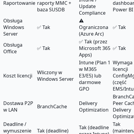
Raportowanie
raporty MMC +
dashboar
Update
baza SUSDB
Power BI
Compliance
Obsługa
⚠️
Windows
✅ Tak
Ograniczona
✅ Tak
Server
(Azure Arc)
✅ Tak (przez
Obsługa
✅ Tak
Microsoft 365
✅ Tak
Office
Apps)
Intune (Plan 1
Wymaga
w M365
licencji
Wliczony w
Koszt licencji
E3/E5) lub
ConfigM
Windows Server
darmowe
(część
GPO
EMS/Intu
BranchCa
Dostawa P2P
Delivery
Peer Cac
BranchCache
w LAN
Optimization
Delivery
Optimiza
Deadline /
Tak
Tak (deadline
wymuszenie
Tak (deadline)
(mainten