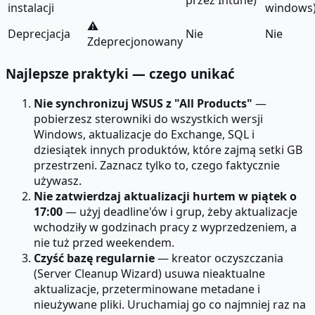
przez Intune)
instalacji
windows
⚠️
Deprecjacja
Nie
Nie
Zdeprecjonowany
Najlepsze praktyki — czego unikać
Nie synchronizuj WSUS z "All Products"
—
pobierzesz sterowniki do wszystkich wersji
Windows, aktualizacje do Exchange, SQL i
dziesiątek innych produktów, które zajmą setki GB
przestrzeni. Zaznacz tylko to, czego faktycznie
używasz.
Nie zatwierdzaj aktualizacji hurtem w piątek o
17:00
— użyj deadline'ów i grup, żeby aktualizacje
wchodziły w godzinach pracy z wyprzedzeniem, a
nie tuż przed weekendem.
Czyść bazę regularnie
— kreator oczyszczania
(Server Cleanup Wizard) usuwa nieaktualne
aktualizacje, przeterminowane metadane i
nieużywane pliki. Uruchamiaj go co najmniej raz na