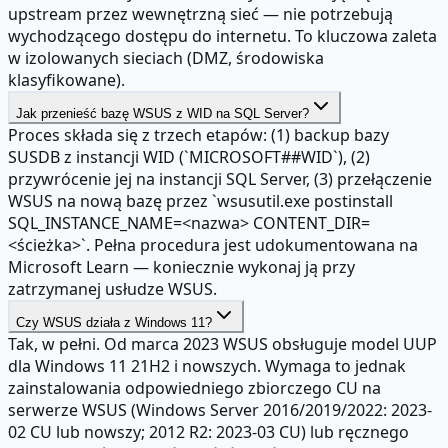
upstream przez wewnętrzną sieć — nie potrzebują
wychodzącego dostępu do internetu. To kluczowa zaleta
w izolowanych sieciach (DMZ, środowiska
klasyfikowane).
Jak przenieść bazę WSUS z WID na SQL Server?
Proces składa się z trzech etapów: (1) backup bazy
SUSDB z instancji WID (`MICROSOFT##WID`), (2)
przywrócenie jej na instancji SQL Server, (3) przełączenie
WSUS na nową bazę przez `wsusutil.exe postinstall
SQL_INSTANCE_NAME=<nazwa> CONTENT_DIR=
<ścieżka>`. Pełna procedura jest udokumentowana na
Microsoft Learn — koniecznie wykonaj ją przy
zatrzymanej usłudze WSUS.
Czy WSUS działa z Windows 11?
Tak, w pełni. Od marca 2023 WSUS obsługuje model UUP
dla Windows 11 21H2 i nowszych. Wymaga to jednak
zainstalowania odpowiedniego zbiorczego CU na
serwerze WSUS (Windows Server 2016/2019/2022: 2023-
02 CU lub nowszy; 2012 R2: 2023-03 CU) lub ręcznego