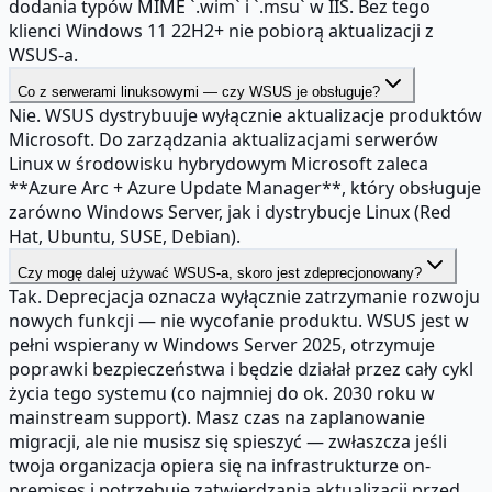
dodania typów MIME `.wim` i `.msu` w IIS. Bez tego
klienci Windows 11 22H2+ nie pobiorą aktualizacji z
WSUS-a.
Co z serwerami linuksowymi — czy WSUS je obsługuje?
Nie. WSUS dystrybuuje wyłącznie aktualizacje produktów
Microsoft. Do zarządzania aktualizacjami serwerów
Linux w środowisku hybrydowym Microsoft zaleca
**Azure Arc + Azure Update Manager**, który obsługuje
zarówno Windows Server, jak i dystrybucje Linux (Red
Hat, Ubuntu, SUSE, Debian).
Czy mogę dalej używać WSUS-a, skoro jest zdeprecjonowany?
Tak. Deprecjacja oznacza wyłącznie zatrzymanie rozwoju
nowych funkcji — nie wycofanie produktu. WSUS jest w
pełni wspierany w Windows Server 2025, otrzymuje
poprawki bezpieczeństwa i będzie działał przez cały cykl
życia tego systemu (co najmniej do ok. 2030 roku w
mainstream support). Masz czas na zaplanowanie
migracji, ale nie musisz się spieszyć — zwłaszcza jeśli
twoja organizacja opiera się na infrastrukturze on-
premises i potrzebuje zatwierdzania aktualizacji przed