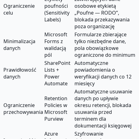
Ograniczenie
poufności
osobowe etykietą
celu
(Sensitivity
„Poufne — RODO”,
Labels)
blokada przekazywania
poza organizację
Microsoft
Formularze zbierające
Minimalizacja
Forms z
tylko niezbędne dane,
danych
walidacją
pola obowiązkowe
pól
ograniczone do minimum
SharePoint
Automatyczne
Prawidłowość
Lists +
powiadomienia o
danych
Power
weryfikacji danych co 12
Automate
miesięcy
Automatyczne usuwanie
Retention
danych po upływie
Ograniczenie
Policies w
okresu retencji, blokada
przechowywania
Microsoft
usuwania przed
Purview
terminem dla
dokumentacji księgowej
Azure
Szyfrowanie