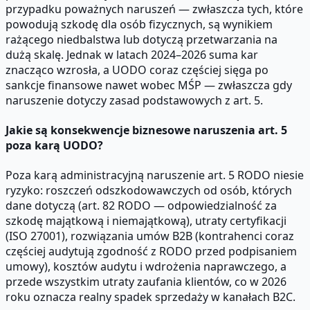
przypadku poważnych naruszeń — zwłaszcza tych, które
powodują szkodę dla osób fizycznych, są wynikiem
rażącego niedbalstwa lub dotyczą przetwarzania na
dużą skalę. Jednak w latach 2024–2026 suma kar
znacząco wzrosła, a UODO coraz częściej sięga po
sankcje finansowe nawet wobec MŚP — zwłaszcza gdy
naruszenie dotyczy zasad podstawowych z art. 5.
Jakie są konsekwencje biznesowe naruszenia art. 5
poza karą UODO?
Poza karą administracyjną naruszenie art. 5 RODO niesie
ryzyko: roszczeń odszkodowawczych od osób, których
dane dotyczą (art. 82 RODO — odpowiedzialność za
szkodę majątkową i niemajątkową), utraty certyfikacji
(ISO 27001), rozwiązania umów B2B (kontrahenci coraz
częściej audytują zgodność z RODO przed podpisaniem
umowy), kosztów audytu i wdrożenia naprawczego, a
przede wszystkim utraty zaufania klientów, co w 2026
roku oznacza realny spadek sprzedaży w kanałach B2C.