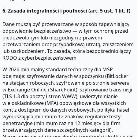
6. Zasada integralności i poufności (art. 5 ust. 1 lit. f)
Dane muszą być przetwarzane w sposób zapewniający
odpowiednie bezpieczeństwo — w tym ochronę przed
niedozwolonym lub niezgodnym z prawem
przetwarzaniem oraz przypadkową utratą, zniszczeniem
lub uszkodzeniem. To zasada, która bezpośrednio łączy
RODO z cyberbezpieczeństwem.
W 2026 minimalny standard techniczny dla MŚP
obejmuje: szyfrowanie danych w spoczynku (BitLocker
na stacjach roboczych, szyfrowanie po stronie serwera
w Exchange Online i SharePoint), szyfrowanie transmisji
(TLS 1.3 dla poczty i stron WWW), uwierzytelnianie
wieloskładnikowe (MFA) obowiązkowe dla wszystkich
kont z dostępem do danych osobowych, polityka haseł
wymuszająca minimum 12 znaków, regularne testy
penetracyjne (minimum raz na 12 miesięcy dla firm
przetwarzających dane szczególnych kategorii).
Naruszenie zasady integralności i poufności skutkuje nie