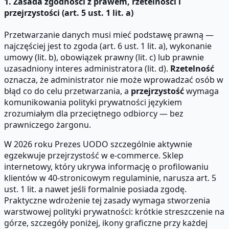
1. Zasada zgodności z prawem, rzetelności i
przejrzystości (art. 5 ust. 1 lit. a)
Przetwarzanie danych musi mieć podstawę prawną —
najczęściej jest to zgoda (art. 6 ust. 1 lit. a), wykonanie
umowy (lit. b), obowiązek prawny (lit. c) lub prawnie
uzasadniony interes administratora (lit. d).
Rzetelność
oznacza, że administrator nie może wprowadzać osób w
błąd co do celu przetwarzania, a
przejrzystość
wymaga
komunikowania polityki prywatności językiem
zrozumiałym dla przeciętnego odbiorcy — bez
prawniczego żargonu.
W 2026 roku Prezes UODO szczególnie aktywnie
egzekwuje przejrzystość w e-commerce. Sklep
internetowy, który ukrywa informację o profilowaniu
klientów w 40-stronicowym regulaminie, narusza art. 5
ust. 1 lit. a nawet jeśli formalnie posiada zgodę.
Praktyczne wdrożenie tej zasady wymaga stworzenia
warstwowej polityki prywatności: krótkie streszczenie na
górze, szczegóły poniżej, ikony graficzne przy każdej