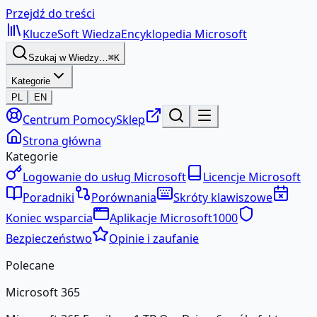
Przejdź do treści
KluczeSoft
Wiedza
Encyklopedia Microsoft
Szukaj w Wiedzy…
⌘K
Kategorie
PL
EN
Centrum Pomocy
Sklep
Strona główna
Kategorie
Logowanie do usług Microsoft
Licencje Microsoft
Poradniki
Porównania
Skróty klawiszowe
Koniec wsparcia
Aplikacje Microsoft
1000
Bezpieczeństwo
Opinie i zaufanie
Polecane
Microsoft 365