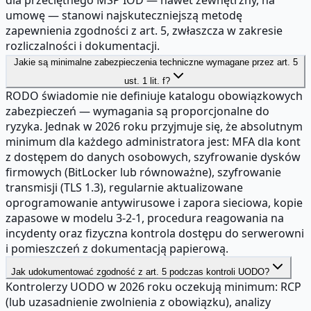
dla przeciętnego MŚP IOD — nawet zewnętrzny, na
umowę — stanowi najskuteczniejszą metodę
zapewnienia zgodności z art. 5, zwłaszcza w zakresie
rozliczalności i dokumentacji.
Jakie są minimalne zabezpieczenia techniczne wymagane przez art. 5
ust. 1 lit. f?
RODO świadomie nie definiuje katalogu obowiązkowych
zabezpieczeń — wymagania są proporcjonalne do
ryzyka. Jednak w 2026 roku przyjmuje się, że absolutnym
minimum dla każdego administratora jest: MFA dla kont
z dostępem do danych osobowych, szyfrowanie dysków
firmowych (BitLocker lub równoważne), szyfrowanie
transmisji (TLS 1.3), regularnie aktualizowane
oprogramowanie antywirusowe i zapora sieciowa, kopie
zapasowe w modelu 3-2-1, procedura reagowania na
incydenty oraz fizyczna kontrola dostępu do serwerowni
i pomieszczeń z dokumentacją papierową.
Jak udokumentować zgodność z art. 5 podczas kontroli UODO?
Kontrolerzy UODO w 2026 roku oczekują minimum: RCP
(lub uzasadnienie zwolnienia z obowiązku), analizy