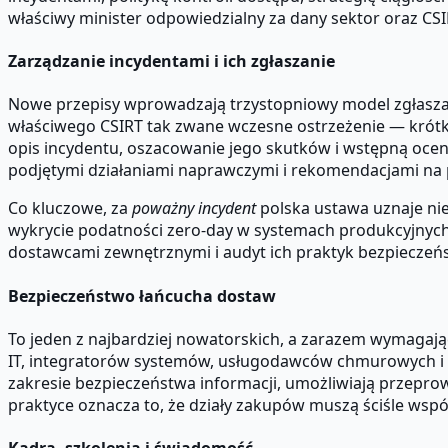
właściwy minister odpowiedzialny za dany sektor oraz CS
Zarządzanie incydentami i ich zgłaszanie
Nowe przepisy wprowadzają trzystopniowy model zgłasza
właściwego CSIRT tak zwane wczesne ostrzeżenie — krótką 
opis incydentu, oszacowanie jego skutków i wstępną ocen
podjętymi działaniami naprawczymi i rekomendacjami na 
Co kluczowe, za
poważny incydent
polska ustawa uznaje nie 
wykrycie podatności zero-day w systemach produkcyjnych
dostawcami zewnętrznymi i audyt ich praktyk bezpieczeń
Bezpieczeństwo łańcucha dostaw
To jeden z najbardziej nowatorskich, a zarazem wymagaj
IT, integratorów systemów, usługodawców chmurowych 
zakresie bezpieczeństwa informacji, umożliwiają przep
praktyce oznacza to, że działy zakupów muszą ściśle wsp