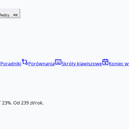
Wiedzy…
⌘K
Poradniki
Porównania
Skróty klawiszowe
Koniec w
 23%. Od 239 zł/rok.