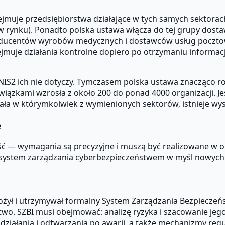
jmuje przedsiębiorstwa działające w tych samych sektorac
ału w rynku). Ponadto polska ustawa włącza do tej grupy 
ucentów wyrobów medycznych i dostawców usług pocztowyc
uje działania kontrolne dopiero po otrzymaniu informacji
 NIS2 ich nie dotyczy. Tymczasem polska ustawa znacząco r
owiązkami wzrosła z około 200 do ponad 4000 organizacji. J
ziała w którymkolwiek z wymienionych sektorów, istnieje 
e
 — wymagania są precyzyjne i muszą być realizowane w opar
ię system zarządzania cyberbezpieczeństwem w myśl nowych
żył i utrzymywał formalny System Zarządzania Bezpieczeń
two. SZBI musi obejmować: analizę ryzyka i szacowanie j
ści działania i odtwarzania po awarii, a także mechanizmy 