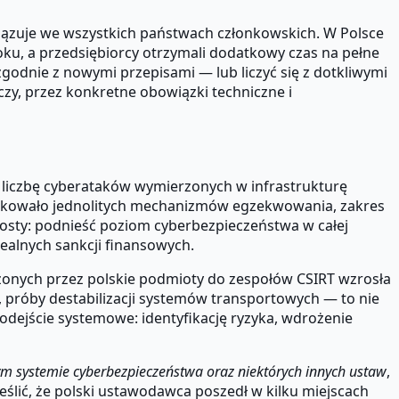
wiązuje we wszystkich państwach członkowskich. W Polsce
ku, a przedsiębiorcy otrzymali dodatkowy czas na pełne
zgodnie z nowymi przepisami — lub liczyć się z dotkliwymi
zy, przez konkretne obowiązki techniczne i
 liczbę cyberataków wymierzonych w infrastrukturę
brakowało jednolitych mechanizmów egzekwowania, zakres
rosty: podnieść poziom cyberbezpieczeństwa w całej
ealnych sankcji finansowych.
szonych przez polskie podmioty do zespołów CSIRT wzrosła
 próby destabilizacji systemów transportowych — to nie
odejście systemowe: identyfikację ryzyka, wdrożenie
ym systemie cyberbezpieczeństwa oraz niektórych innych ustaw
,
lić, że polski ustawodawca poszedł w kilku miejscach