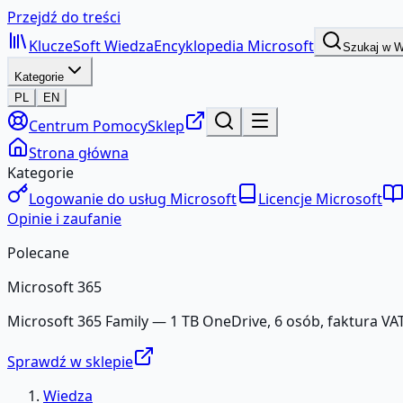
Przejdź do treści
KluczeSoft
Wiedza
Encyklopedia Microsoft
Szukaj w 
Kategorie
PL
EN
Centrum Pomocy
Sklep
Strona główna
Kategorie
Logowanie do usług Microsoft
Licencje Microsoft
Opinie i zaufanie
Polecane
Microsoft 365
Microsoft 365 Family — 1 TB OneDrive, 6 osób, faktura VAT
Sprawdź w sklepie
Wiedza