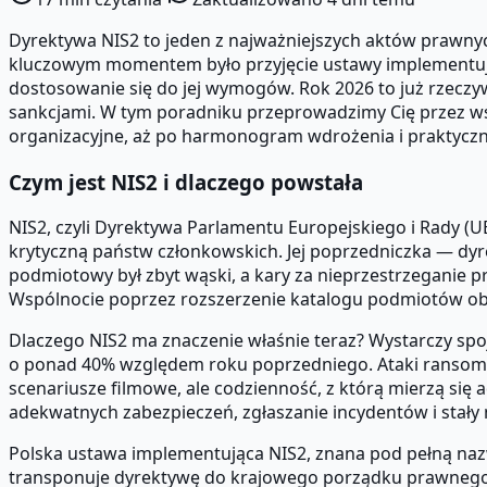
Dyrektywa NIS2 to jeden z najważniejszych aktów prawnyc
kluczowym momentem było przyjęcie ustawy implementujące
dostosowanie się do jej wymogów. Rok 2026 to już rzeczywi
sankcjami. W tym poradniku przeprowadzimy Cię przez wszy
organizacyjne, aż po harmonogram wdrożenia i praktyczne 
Czym jest NIS2 i dlaczego powstała
NIS2, czyli Dyrektywa Parlamentu Europejskiego i Rady 
krytyczną państw członkowskich. Jej poprzedniczka — dy
podmiotowy był zbyt wąski, a kary za nieprzestrzeganie 
Wspólnocie poprzez rozszerzenie katalogu podmiotów obj
Dlaczego NIS2 ma znaczenie właśnie teraz? Wystarczy spo
o ponad 40% względem roku poprzedniego. Ataki ransomwa
scenariusze filmowe, ale codzienność, z którą mierzą się
adekwatnych zabezpieczeń, zgłaszanie incydentów i stały
Polska ustawa implementująca NIS2, znana pod pełną na
transponuje dyrektywę do krajowego porządku prawnego z