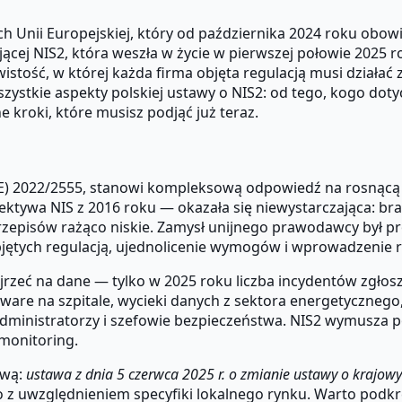
h Unii Europejskiej, który od października 2024 roku obo
j NIS2, która weszła w życie w pierwszej połowie 2025 ro
stość, w której każda firma objęta regulacją musi działać 
stkie aspekty polskiej ustawy o NIS2: od tego, kogo dotyc
kroki, które musisz podjąć już teraz.
(UE) 2022/2555, stanowi kompleksową odpowiedź na rosnącą
rektywa NIS z 2016 roku — okazała się niewystarczająca: 
przepisów rażąco niskie. Zamysł unijnego prawodawcy był p
ętych regulacją, ujednolicenie wymogów i wprowadzenie r
jrzeć na dane — tylko w 2025 roku liczba incydentów zgło
re na szpitale, wycieki danych z sektora energetycznego,
 administratorzy i szefowie bezpieczeństwa. NIS2 wymusza p
 monitoring.
zwą:
ustawa z dnia 5 czerwca 2025 r. o zmianie ustawy o krajow
 uwzględnieniem specyfiki lokalnego rynku. Warto podkreś