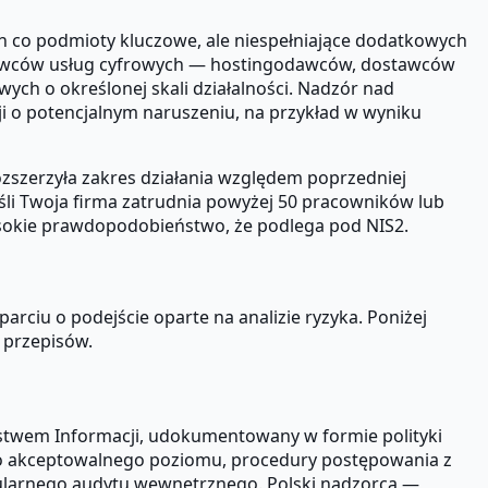
h co podmioty kluczowe, ale niespełniające dodatkowych
dostawców usług cyfrowych — hostingodawców, dostawców
h o określonej skali działalności. Nadzór nad
 o potencjalnym naruszeniu, na przykład w wyniku
ozszerzyła zakres działania względem poprzedniej
eśli Twoja firma zatrudnia powyżej 50 pracowników lub
wysokie prawdopodobieństwo, że podlega pod NIS2.
ciu o podejście oparte na analizie ryzyka. Poniżej
 przepisów.
stwem Informacji, udokumentowany w formie polityki
ego akceptowalnego poziomu, procedury postępowania z
regularnego audytu wewnętrznego. Polski nadzorca —