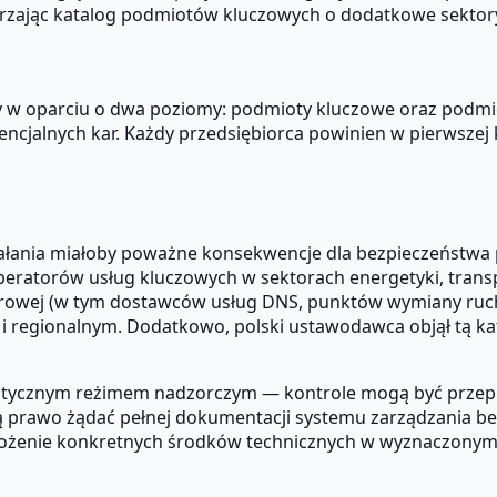
erzając katalog podmiotów kluczowych o dodatkowe sektor
y w oparciu o dwa poziomy: podmioty kluczowe oraz podmi
alnych kar. Każdy przedsiębiorca powinien w pierwszej kole
iałania miałoby poważne konsekwencje dla bezpieczeństwa 
 operatorów usług kluczowych w sektorach energetyki, tran
cyfrowej (w tym dostawców usług DNS, punktów wymiany ruch
m i regionalnym. Dodatkowo, polski ustawodawca objął tą 
stycznym reżimem nadzorczym — kontrole mogą być przepro
ą prawo żądać pełnej dokumentacji systemu zarządzania b
ożenie konkretnych środków technicznych w wyznaczonym 