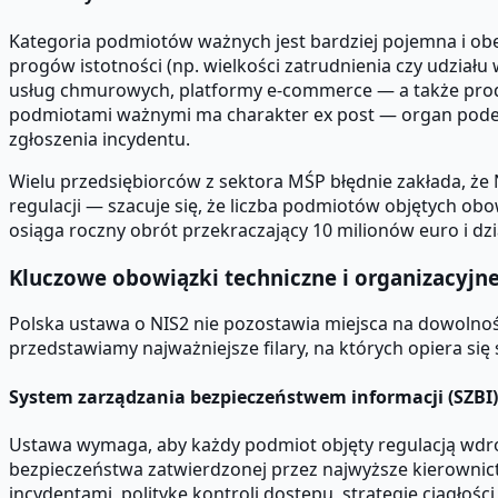
Kategoria podmiotów ważnych jest bardziej pojemna i obe
progów istotności (np. wielkości zatrudnienia czy udzi
usług chmurowych, platformy e-commerce — a także prod
podmiotami ważnymi ma charakter ex post — organ podejm
zgłoszenia incydentu.
Wielu przedsiębiorców z sektora MŚP błędnie zakłada, że
regulacji — szacuje się, że liczba podmiotów objętych ob
osiąga roczny obrót przekraczający 10 milionów euro i d
Kluczowe obowiązki techniczne i organizacyjn
Polska ustawa o NIS2 nie pozostawia miejsca na dowolność
przedstawiamy najważniejsze filary, na których opiera s
System zarządzania bezpieczeństwem informacji (SZBI)
Ustawa wymaga, aby każdy podmiot objęty regulacją wdro
bezpieczeństwa zatwierdzonej przez najwyższe kierownic
incydentami, politykę kontroli dostępu, strategię ciągło