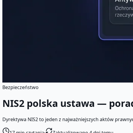
Bezpieczeństwo
NIS2 polska ustawa — pora
Dyrektywa NIS2 to jeden z najważniejszych aktów prawnyc
17
min czytania
·
Zaktualizowano 4 dni temu