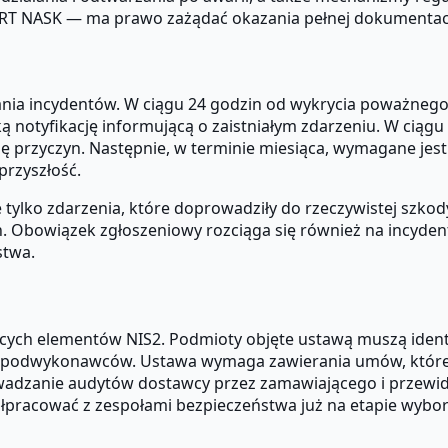
IRT NASK — ma prawo zażądać okazania pełnej dokumentacji
nia incydentów. W ciągu 24 godzin od wykrycia poważnego
notyfikację informującą o zaistniałym zdarzeniu. W ciągu 
ę przyczyn. Następnie, w terminie miesiąca, wymagane jes
przyszłość.
tylko zdarzenia, które doprowadziły do rzeczywistej szkody,
. Obowiązek zgłoszeniowy rozciąga się również na incyden
stwa.
ących elementów NIS2. Podmioty objęte ustawą muszą ident
i podwykonawców. Ustawa wymaga zawierania umów, które
rowadzanie audytów dostawcy przez zamawiającego i przew
ółpracować z zespołami bezpieczeństwa już na etapie wybo