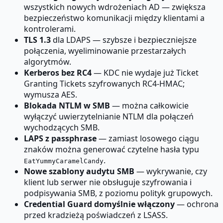
wszystkich nowych wdrożeniach AD — zwiększa
bezpieczeństwo komunikacji między klientami a
kontrolerami.
TLS 1.3
dla LDAPS — szybsze i bezpieczniejsze
połączenia, wyeliminowanie przestarzałych
algorytmów.
Kerberos bez RC4
— KDC nie wydaje już Ticket
Granting Tickets szyfrowanych RC4-HMAC;
wymusza AES.
Blokada NTLM w SMB
— można całkowicie
wyłączyć uwierzytelnianie NTLM dla połączeń
wychodzących SMB.
LAPS z passphrase
— zamiast losowego ciągu
znaków można generować czytelne hasła typu
.
EatYummyCaramelCandy
Nowe szablony audytu SMB
— wykrywanie, czy
klient lub serwer nie obsługuje szyfrowania i
podpisywania SMB, z poziomu polityk grupowych.
Credential Guard domyślnie włączony
— ochrona
przed kradzieżą poświadczeń z LSASS.