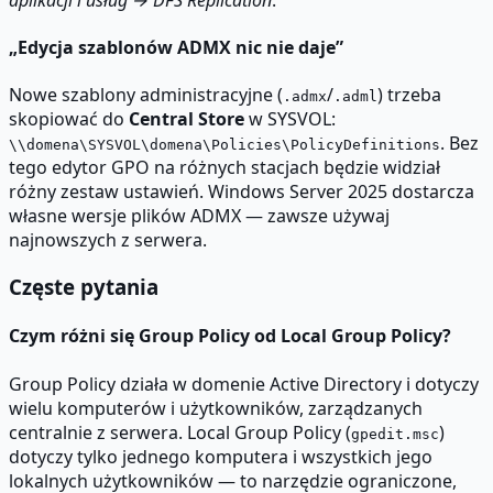
„Edycja szablonów ADMX nic nie daje”
Nowe szablony administracyjne (
/
) trzeba
.admx
.adml
skopiować do
Central Store
w SYSVOL:
. Bez
\\domena\SYSVOL\domena\Policies\PolicyDefinitions
tego edytor GPO na różnych stacjach będzie widział
różny zestaw ustawień. Windows Server 2025 dostarcza
własne wersje plików ADMX — zawsze używaj
najnowszych z serwera.
Częste pytania
Czym różni się Group Policy od Local Group Policy?
Group Policy działa w domenie Active Directory i dotyczy
wielu komputerów i użytkowników, zarządzanych
centralnie z serwera. Local Group Policy (
)
gpedit.msc
dotyczy tylko jednego komputera i wszystkich jego
lokalnych użytkowników — to narzędzie ograniczone,