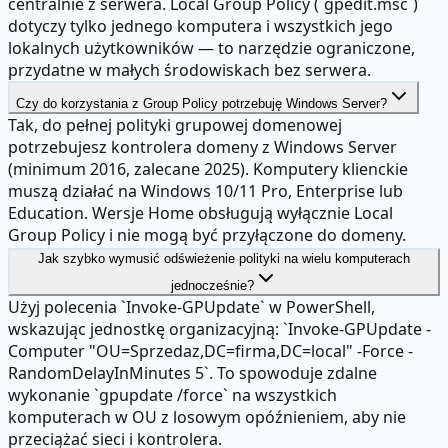
centralnie z serwera. Local Group Policy (`gpedit.msc`)
dotyczy tylko jednego komputera i wszystkich jego
lokalnych użytkowników — to narzędzie ograniczone,
przydatne w małych środowiskach bez serwera.
Czy do korzystania z Group Policy potrzebuję Windows Server?
Tak, do pełnej polityki grupowej domenowej
potrzebujesz kontrolera domeny z Windows Server
(minimum 2016, zalecane 2025). Komputery klienckie
muszą działać na Windows 10/11 Pro, Enterprise lub
Education. Wersje Home obsługują wyłącznie Local
Group Policy i nie mogą być przyłączone do domeny.
Jak szybko wymusić odświeżenie polityki na wielu komputerach
jednocześnie?
Użyj polecenia `Invoke-GPUpdate` w PowerShell,
wskazując jednostkę organizacyjną: `Invoke-GPUpdate -
Computer "OU=Sprzedaz,DC=firma,DC=local" -Force -
RandomDelayInMinutes 5`. To spowoduje zdalne
wykonanie `gpupdate /force` na wszystkich
komputerach w OU z losowym opóźnieniem, aby nie
przeciążać sieci i kontrolera.