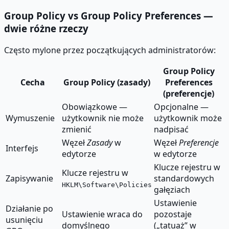
Group Policy vs Group Policy Preferences —
dwie różne rzeczy
Często mylone przez początkujących administratorów:
Group Policy
Cecha
Group Policy (zasady)
Preferences
(preferencje)
Obowiązkowe —
Opcjonalne —
Wymuszenie
użytkownik nie może
użytkownik może
zmienić
nadpisać
Węzeł
Zasady
w
Węzeł
Preferencje
Interfejs
edytorze
w edytorze
Klucze rejestru w
Klucze rejestru w
Zapisywanie
standardowych
HKLM\Software\Policies
gałęziach
Ustawienie
Działanie po
Ustawienie wraca do
pozostaje
usunięciu
domyślnego
(„tatuaż” w