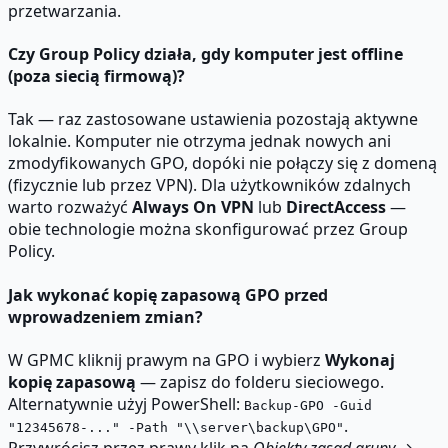
przetwarzania.
Czy Group Policy działa, gdy komputer jest offline
(poza siecią firmową)?
Tak — raz zastosowane ustawienia pozostają aktywne
lokalnie. Komputer nie otrzyma jednak nowych ani
zmodyfikowanych GPO, dopóki nie połączy się z domeną
(fizycznie lub przez VPN). Dla użytkowników zdalnych
warto rozważyć
Always On VPN
lub
DirectAccess
—
obie technologie można skonfigurować przez Group
Policy.
Jak wykonać kopię zapasową GPO przed
wprowadzeniem zmian?
W GPMC kliknij prawym na GPO i wybierz
Wykonaj
kopię zapasową
— zapisz do folderu sieciowego.
Alternatywnie użyj PowerShell:
Backup-GPO -Guid
.
"12345678-..." -Path "\\server\backup\GPO"
Przywrócisz przez prawy klik na
Obiekty zasad grupy
→