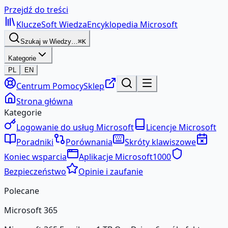
Przejdź do treści
KluczeSoft
Wiedza
Encyklopedia Microsoft
Szukaj w Wiedzy…
⌘K
Kategorie
PL
EN
Centrum Pomocy
Sklep
Strona główna
Kategorie
Logowanie do usług Microsoft
Licencje Microsoft
Poradniki
Porównania
Skróty klawiszowe
Koniec wsparcia
Aplikacje Microsoft
1000
Bezpieczeństwo
Opinie i zaufanie
Polecane
Microsoft 365