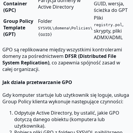
Partycja domeny w
Container
GUID, wersja,
Active Directory
(GPC)
ścieżka do GPT
Pliki
Group Policy
Folder
,
registry.pol
Template
SYSVOL\domena\Policies\
skrypty, pliki
(GPT)
{GUID}
ADMX/ADML
GPO są replikowane między wszystkimi kontrolerami
domeny za pośrednictwem
DFSR (Distributed File
System Replication)
, co zapewnia spójność zasad w
całej organizacji.
Jak działa przetwarzanie GPO
Gdy komputer startuje lub użytkownik się loguje, usługa
Group Policy klienta wykonuje następujące czynności:
Odpytuje Active Directory, by ustalić, jakie GPO
dotyczą danego obiektu (komputera lub
użytkownika).
Pobiera pliki GPO z folderu SYSVOL najbliższego