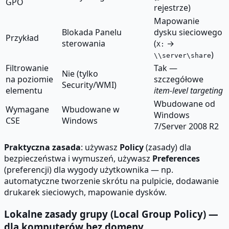
GPO
rejestrze)
Mapowanie
Blokada Panelu
dysku sieciowego
Przykład
sterowania
(
→
X:
)
\\server\share
Filtrowanie
Tak —
Nie (tylko
na poziomie
szczegółowe
Security/WMI)
elementu
item-level targeting
Wbudowane od
Wymagane
Wbudowane w
Windows
CSE
Windows
7/Server 2008 R2
Praktyczna zasada
: używasz
Policy
(zasady) dla
bezpieczeństwa i wymuszeń, używasz
Preferences
(preferencji) dla wygody użytkownika — np.
automatyczne tworzenie skrótu na pulpicie, dodawanie
drukarek sieciowych, mapowanie dysków.
Lokalne zasady grupy (Local Group Policy) —
dla komputerów bez domeny