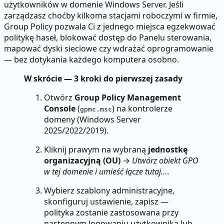
użytkowników w domenie Windows Server. Jeśli
zarządzasz choćby kilkoma stacjami roboczymi w firmie,
Group Policy pozwala Ci z jednego miejsca egzekwować
politykę haseł, blokować dostęp do Panelu sterowania,
mapować dyski sieciowe czy wdrażać oprogramowanie
— bez dotykania każdego komputera osobno.
W skrócie — 3 kroki do pierwszej zasady
Otwórz
Group Policy Management
Console
(
) na kontrolerze
gpmc.msc
domeny (Windows Server
2025/2022/2019).
Kliknij prawym na wybraną
jednostkę
organizacyjną (OU)
→
Utwórz obiekt GPO
w tej domenie i umieść łącze tutaj…
.
Wybierz szablony administracyjne,
skonfiguruj ustawienie, zapisz —
polityka zostanie zastosowana przy
następnym logowaniu użytkownika lub