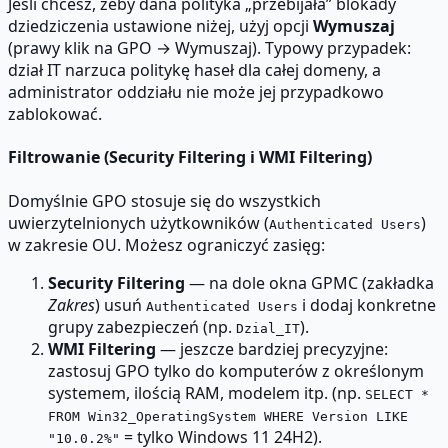
Jeśli chcesz, żeby dana polityka „przebijała” blokady
dziedziczenia ustawione niżej, użyj opcji
Wymuszaj
(prawy klik na GPO → Wymuszaj). Typowy przypadek:
dział IT narzuca politykę haseł dla całej domeny, a
administrator oddziału nie może jej przypadkowo
zablokować.
Filtrowanie (Security Filtering i WMI Filtering)
Domyślnie GPO stosuje się do wszystkich
uwierzytelnionych użytkowników (
)
Authenticated Users
w zakresie OU. Możesz ograniczyć zasięg:
Security Filtering
— na dole okna GPMC (zakładka
Zakres
) usuń
i dodaj konkretne
Authenticated Users
grupy zabezpieczeń (np.
).
Dzial_IT
WMI Filtering
— jeszcze bardziej precyzyjne:
zastosuj GPO tylko do komputerów z określonym
systemem, ilością RAM, modelem itp. (np.
SELECT *
FROM Win32_OperatingSystem WHERE Version LIKE
= tylko Windows 11 24H2).
"10.0.2%"