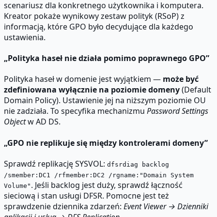
scenariusz dla konkretnego użytkownika i komputera.
Kreator pokaże wynikowy zestaw polityk (RSoP) z
informacją, które GPO było decydujące dla każdego
ustawienia.
„Polityka haseł nie działa pomimo poprawnego GPO”
Polityka haseł w domenie jest wyjątkiem —
może być
zdefiniowana wyłącznie na poziomie domeny
(Default
Domain Policy). Ustawienie jej na niższym poziomie OU
nie zadziała. To specyfika mechanizmu
Password Settings
Object
w AD DS.
„GPO nie replikuje się między kontrolerami domeny”
Sprawdź replikację SYSVOL:
dfsrdiag backlog
/smember:DC1 /rfmember:DC2 /rgname:"Domain System
. Jeśli backlog jest duży, sprawdź łączność
Volume"
sieciową i stan usługi DFSR. Pomocne jest też
sprawdzenie dziennika zdarzeń:
Event Viewer → Dzienniki
aplikacji i usług → DFS Replication
.