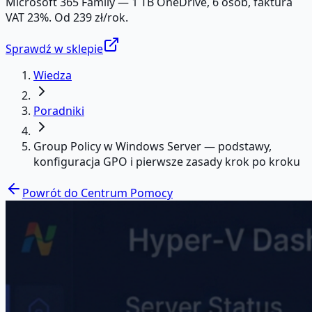
Microsoft 365 Family — 1 TB OneDrive, 6 osób, faktura
VAT 23%. Od 239 zł/rok.
Sprawdź w sklepie
Wiedza
Poradniki
Group Policy w Windows Server — podstawy,
konfiguracja GPO i pierwsze zasady krok po kroku
Powrót do Centrum Pomocy