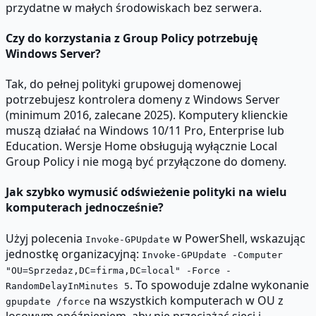
przydatne w małych środowiskach bez serwera.
Czy do korzystania z Group Policy potrzebuję
Windows Server?
Tak, do pełnej polityki grupowej domenowej
potrzebujesz kontrolera domeny z Windows Server
(minimum 2016, zalecane 2025). Komputery klienckie
muszą działać na Windows 10/11 Pro, Enterprise lub
Education. Wersje Home obsługują wyłącznie Local
Group Policy i nie mogą być przyłączone do domeny.
Jak szybko wymusić odświeżenie polityki na wielu
komputerach jednocześnie?
Użyj polecenia
w PowerShell, wskazując
Invoke-GPUpdate
jednostkę organizacyjną:
Invoke-GPUpdate -Computer
"OU=Sprzedaz,DC=firma,DC=local" -Force -
. To spowoduje zdalne wykonanie
RandomDelayInMinutes 5
na wszystkich komputerach w OU z
gpupdate /force
losowym opóźnieniem, aby nie przeciążać sieci i