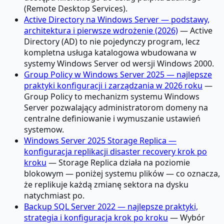
(Remote Desktop Services).
Active Directory na Windows Server — podstawy,
architektura i pierwsze wdrożenie (2026)
— Active
Directory (AD) to nie pojedynczy program, lecz
kompletna usługa katalogowa wbudowana w
systemy Windows Server od wersji Windows 2000.
Group Policy w Windows Server 2025 — najlepsze
praktyki konfiguracji i zarządzania w 2026 roku
—
Group Policy to mechanizm systemu Windows
Server pozwalający administratorom domeny na
centralne definiowanie i wymuszanie ustawień
systemow.
Windows Server 2025 Storage Replica —
konfiguracja replikacji disaster recovery krok po
kroku
— Storage Replica działa na poziomie
blokowym — poniżej systemu plików — co oznacza,
że replikuje każdą zmianę sektora na dysku
natychmiast po.
Backup SQL Server 2022 — najlepsze praktyki,
strategia i konfiguracja krok po kroku
— Wybór