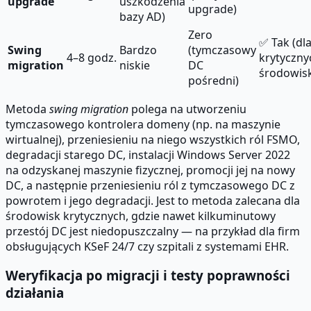
upgrade
uszkodzenia
upgrade)
bazy AD)
Zero
✅ Tak (dl
Swing
Bardzo
(tymczasowy
4–8 godz.
krytyczny
migration
niskie
DC
środowis
pośredni)
Metoda
swing migration
polega na utworzeniu
tymczasowego kontrolera domeny (np. na maszynie
wirtualnej), przeniesieniu na niego wszystkich ról FSMO,
degradacji starego DC, instalacji Windows Server 2022
na odzyskanej maszynie fizycznej, promocji jej na nowy
DC, a następnie przeniesieniu ról z tymczasowego DC z
powrotem i jego degradacji. Jest to metoda zalecana dla
środowisk krytycznych, gdzie nawet kilkuminutowy
przestój DC jest niedopuszczalny — na przykład dla firm
obsługujących KSeF 24/7 czy szpitali z systemami EHR.
Weryfikacja po migracji i testy poprawności
działania