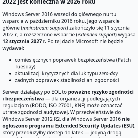
2022 jest konieczna w 2026 roku
Windows Server 2016 wszedł do głównego nurtu
wsparcia w październiku 2016 roku. Jego wsparcie
główne (
mainstream support
) zakończyło się 11 stycznia
2022 r., a rozszerzone wsparcie (
extended support
) wygasa
12 stycznia 2027 r.
Po tej dacie Microsoft nie będzie
wydawał:
comiesięcznych poprawek bezpieczeństwa (Patch
Tuesday)
aktualizacji krytycznych dla luk typu
zero-day
żadnych poprawek stabilności ani zgodności
Serwer działający po EOL to
poważne ryzyko zgodności
i bezpieczeństwa
— dla organizacji podlegających
regulacjom (RODO, ISO 27001, KNF) może oznaczać
utratę zgodności audytowej. W przeciwieństwie do
Windows Server 2012 R2, dla Windows Server 2016
nie
ogłoszono programu Extended Security Updates (ESU)
,
który przedłużyłby dostęp do łatek — jedyną drogą