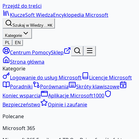
Przejdź do treści
KluczeSoft
Wiedza
Encyklopedia Microsoft
Szukaj w Wiedzy…
⌘K
Kategorie
PL
EN
Centrum Pomocy
Sklep
Strona główna
Kategorie
Logowanie do usług Microsoft
Licencje Microsoft
Poradniki
Porównania
Skróty klawiszowe
Koniec wsparcia
Aplikacje Microsoft
1000
Bezpieczeństwo
Opinie i zaufanie
Polecane
Microsoft 365