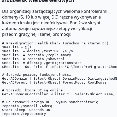
środowisk wieloserwerowych
Dla organizacji zarządzających wieloma kontrolerami
domeny (5, 10 lub więcej DC) ręczne wykonywanie
każdego kroku jest nieefektywne. Poniższy skrypt
automatyzuje najważniejsze etapy weryfikacji
przedmigracyjnej i samej promocji:
# Pre-Migration Health Check (uruchom na starym DC)

$Results = @()

$Results += dcdiag /test:DNS /e /v

$Results += repadmin /replsummary

$Results += repadmin /showrepl

$Results += dfsrmig /getmigrationstate

$Results | Out-File -FilePath "C:\Temp\PreMigrationChec
# Sprawdź poziomy funkcjonalności

Get-ADDomain | Select-Object DomainMode, DistinguishedN
Get-ADForest | Select-Object ForestMode, RootDomain

# Sprawdź, które DC są online

Get-ADDomainController -Filter * | Select-Object Name, 
# Po promocji nowego DC — wymuś synchronizację

repadmin /syncall /AdePq

Start-Sleep -Seconds 30
