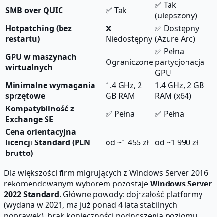
✅ Tak
SMB over QUIC
✅ Tak
(ulepszony)
Hotpatching (bez
❌
✅ Dostępny
restartu)
Niedostępny
(Azure Arc)
✅ Pełna
GPU w maszynach
Ograniczone
partycjonacja
wirtualnych
GPU
Minimalne wymagania
1.4 GHz, 2
1.4 GHz, 2 GB
sprzętowe
GB RAM
RAM (x64)
Kompatybilność z
✅ Pełna
✅ Pełna
Exchange SE
Cena orientacyjna
licencji Standard (PLN
od ~1 455 zł
od ~1 990 zł
brutto)
Dla większości firm migrujących z Windows Server 2016
rekomendowanym wyborem pozostaje
Windows Server
2022 Standard
. Główne powody: dojrzałość platformy
(wydana w 2021, ma już ponad 4 lata stabilnych
poprawek), brak konieczności podnoszenia poziomu