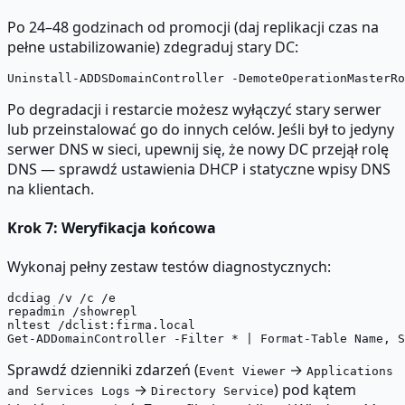
Po 24–48 godzinach od promocji (daj replikacji czas na
pełne ustabilizowanie) zdegraduj stary DC:
Po degradacji i restarcie możesz wyłączyć stary serwer
lub przeinstalować go do innych celów. Jeśli był to jedyny
serwer DNS w sieci, upewnij się, że nowy DC przejął rolę
DNS — sprawdź ustawienia DHCP i statyczne wpisy DNS
na klientach.
Krok 7: Weryfikacja końcowa
Wykonaj pełny zestaw testów diagnostycznych:
dcdiag /v /c /e

repadmin /showrepl

nltest /dclist:firma.local

Sprawdź dzienniki zdarzeń (
→
Event Viewer
Applications
→
) pod kątem
and Services Logs
Directory Service