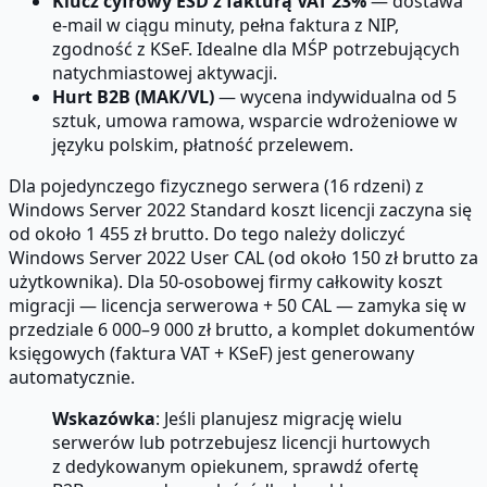
Klucz cyfrowy ESD z fakturą VAT 23%
— dostawa
e-mail w ciągu minuty, pełna faktura z NIP,
zgodność z KSeF. Idealne dla MŚP potrzebujących
natychmiastowej aktywacji.
Hurt B2B (MAK/VL)
— wycena indywidualna od 5
sztuk, umowa ramowa, wsparcie wdrożeniowe w
języku polskim, płatność przelewem.
Dla pojedynczego fizycznego serwera (16 rdzeni) z
Windows Server 2022 Standard koszt licencji zaczyna się
od około 1 455 zł brutto. Do tego należy doliczyć
Windows Server 2022 User CAL (od około 150 zł brutto za
użytkownika). Dla 50-osobowej firmy całkowity koszt
migracji — licencja serwerowa + 50 CAL — zamyka się w
przedziale 6 000–9 000 zł brutto, a komplet dokumentów
księgowych (faktura VAT + KSeF) jest generowany
automatycznie.
Wskazówka
: Jeśli planujesz migrację wielu
serwerów lub potrzebujesz licencji hurtowych
z dedykowanym opiekunem, sprawdź ofertę