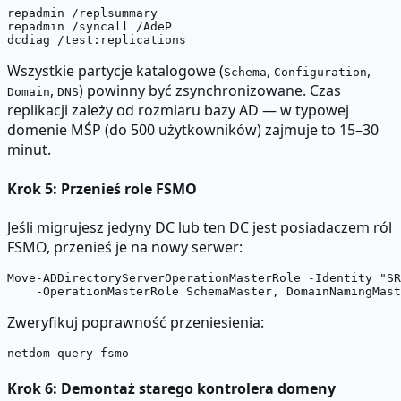
repadmin /replsummary

repadmin /syncall /AdeP

Wszystkie partycje katalogowe (
,
,
Schema
Configuration
,
) powinny być zsynchronizowane. Czas
Domain
DNS
replikacji zależy od rozmiaru bazy AD — w typowej
domenie MŚP (do 500 użytkowników) zajmuje to 15–30
minut.
Krok 5: Przenieś role FSMO
Jeśli migrujesz jedyny DC lub ten DC jest posiadaczem ról
FSMO, przenieś je na nowy serwer:
Move-ADDirectoryServerOperationMasterRole -Identity "SR
Zweryfikuj poprawność przeniesienia:
Krok 6: Demontaż starego kontrolera domeny