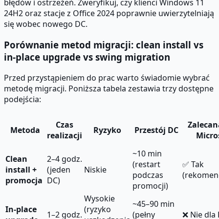
błędów i ostrzeżeń. Zweryfikuj, czy klienci Windows 11
24H2 oraz stacje z Office 2024 poprawnie uwierzytelniają
się wobec nowego DC.
Porównanie metod migracji: clean install vs
in-place upgrade vs swing migration
Przed przystąpieniem do prac warto świadomie wybrać
metodę migracji. Poniższa tabela zestawia trzy dostępne
podejścia:
Czas
Zalecan
Metoda
Ryzyko
Przestój DC
realizacji
Micro
~10 min
Clean
2–4 godz.
(restart
✅ Tak
install +
(jeden
Niskie
podczas
(rekomen
promocja
DC)
promocji)
Wysokie
~45–90 min
In-place
(ryzyko
1–2 godz.
(pełny
❌ Nie dla