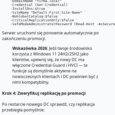
    -DomainName "firma.local" `

    -Credential (Get-Credential) `

    -InstallDns:$true `

    -SiteName "Default-First-Site-Name" `

    -NoGlobalCatalog:$false `

    -CriticalReplicationOnly:$false `

Serwer uruchomi się ponownie automatycznie po
zakończeniu promocji.
Wskazówka 2026
: Jeśli twoje środowisko
korzysta z Windows 11 24H2/25H2 jako
klientów, upewnij się, że nowy DC ma
włączone Credential Guard i HVCI — te
funkcje są domyślnie aktywne na
nowoczesnych klientach i DC powinien być z
nimi kompatybilny.
Krok 4: Zweryfikuj replikację po promocji
Po restarcie nowego DC sprawdź, czy replikacja
przebiegła pomyślnie: