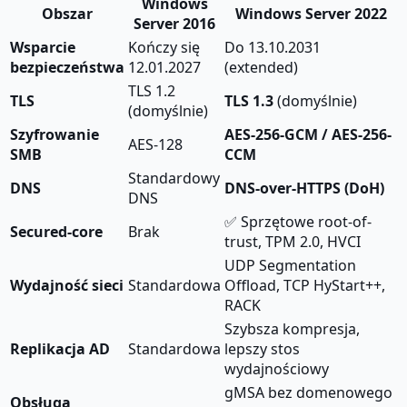
Windows
Obszar
Windows Server 2022
Server 2016
Wsparcie
Kończy się
Do 13.10.2031
bezpieczeństwa
12.01.2027
(extended)
TLS 1.2
TLS
TLS 1.3
(domyślnie)
(domyślnie)
Szyfrowanie
AES-256-GCM / AES-256-
AES-128
SMB
CCM
Standardowy
DNS
DNS-over-HTTPS (DoH)
DNS
✅ Sprzętowe root-of-
Secured-core
Brak
trust, TPM 2.0, HVCI
UDP Segmentation
Wydajność sieci
Standardowa
Offload, TCP HyStart++,
RACK
Szybsza kompresja,
Replikacja AD
Standardowa
lepszy stos
wydajnościowy
gMSA bez domenowego
Obsługa