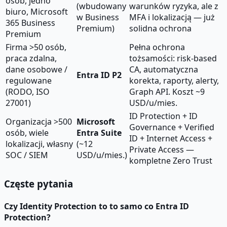
osób, jedno
(wbudowany
warunków ryzyka, ale z
biuro, Microsoft
w Business
MFA i lokalizacją — już
365 Business
Premium)
solidna ochrona
Premium
Firma >50 osób,
Pełna ochrona
praca zdalna,
tożsamości: risk-based
dane osobowe /
CA, automatyczna
Entra ID P2
regulowane
korekta, raporty, alerty,
(RODO, ISO
Graph API. Koszt ~9
27001)
USD/u/mies.
ID Protection + ID
Organizacja >500
Microsoft
Governance + Verified
osób, wiele
Entra Suite
ID + Internet Access +
lokalizacji, własny
(~12
Private Access —
SOC / SIEM
USD/u/mies.)
kompletne Zero Trust
Częste pytania
Czy Identity Protection to to samo co Entra ID
Protection?