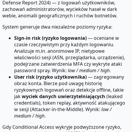
Defense Report 2024) — z logowań użytkowników,
zachowań administratorów, wycieków haseł w dark
webie, anomalii geograficznych i ruchów botnetów.
System generuje dwa niezależne poziomy ryzyka:
Sign-in risk (ryzyko logowania)
— oceniane w
czasie rzeczywistym przy każdym logowaniu.
Analizuje m.in. anonimowe IP, nietypowe
właściwości sesji (ASN, przeglądarka, urządzenie),
podejrzane zatwierdzenia MFA czy wykryte ataki
password spray. Wynik:
low / medium / high
.
User risk (ryzyko użytkownika)
— zagregowany
obraz konta. Bierze pod uwagę historię
ryzykownych logowań oraz detekcje offline, takie
jak
wyciek danych uwierzytelniających
(leaked
credentials), token replay, aktywność atakującego
w sesji (Attacker-in-the-Middle). Wynik:
low /
medium / high
.
Gdy Conditional Access wykryje podwyższone ryzyko,