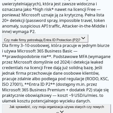
uwierzytelniających), która jest zawsze widoczna i
oznaczana jako *high risk* nawet na licencji Free —
ponieważ Microsoft uznaje ją za krytyczną. Pełna lista
20+ detekcji (password spray, impossible travel, token
anomaly, suspicious API traffic, Attacker-in-the-Middle i
inne) wymaga P2.
Czy małe firmy potrzebują Entra ID Protection (P2)?
Dla firmy 3–10-osobowej, która pracuje w jednym biurze
i używa Microsoft 365 Business Basic —
**prawdopodobnie nie**. Podstawowe MFA (wymagane
przez Microsoft domyślnie od 2024) i detekcja leaked
credentials na licencji Free dają już solidną bazę. Jeśli
jednak firma przechowuje dane osobowe klientów,
pracuje zdalnie albo podlega pod regulacje (RODO, KSC,
ISO 27001), **Entra ID P2** (dostępny m.in. przez
Microsoft 365 Business Premium + dodatek P2) staje się
praktycznie obowiązkowy — koszt ~9 USD/u/mies. to
ułamek kosztu potencjalnego wycieku danych.
Jak sprawdzić, czy moja organizacja używa starych czy nowych