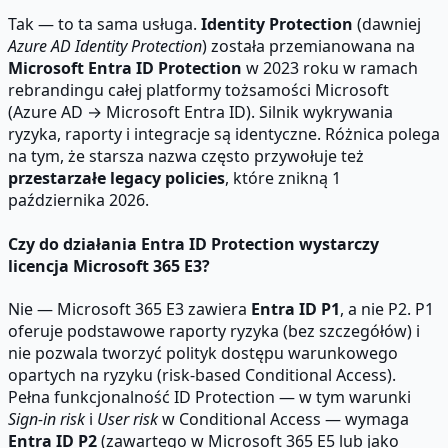
Tak — to ta sama usługa.
Identity Protection
(dawniej
Azure AD Identity Protection
) została przemianowana na
Microsoft Entra ID Protection
w 2023 roku w ramach
rebrandingu całej platformy tożsamości Microsoft
(Azure AD → Microsoft Entra ID). Silnik wykrywania
ryzyka, raporty i integracje są identyczne. Różnica polega
na tym, że starsza nazwa często przywołuje też
przestarzałe legacy policies
, które znikną 1
października 2026.
Czy do działania Entra ID Protection wystarczy
licencja Microsoft 365 E3?
Nie — Microsoft 365 E3 zawiera
Entra ID P1
, a nie P2. P1
oferuje podstawowe raporty ryzyka (bez szczegółów) i
nie pozwala tworzyć polityk dostępu warunkowego
opartych na ryzyku (risk-based Conditional Access).
Pełna funkcjonalność ID Protection — w tym warunki
Sign-in risk
i
User risk
w Conditional Access — wymaga
Entra ID P2
(zawartego w Microsoft 365 E5 lub jako