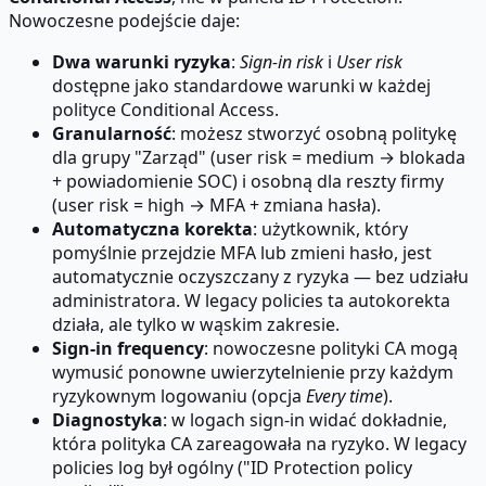
Nowoczesne podejście daje:
Dwa warunki ryzyka
:
Sign-in risk
i
User risk
dostępne jako standardowe warunki w każdej
polityce Conditional Access.
Granularność
: możesz stworzyć osobną politykę
dla grupy "Zarząd" (user risk = medium → blokada
+ powiadomienie SOC) i osobną dla reszty firmy
(user risk = high → MFA + zmiana hasła).
Automatyczna korekta
: użytkownik, który
pomyślnie przejdzie MFA lub zmieni hasło, jest
automatycznie oczyszczany z ryzyka — bez udziału
administratora. W legacy policies ta autokorekta
działa, ale tylko w wąskim zakresie.
Sign-in frequency
: nowoczesne polityki CA mogą
wymusić ponowne uwierzytelnienie przy każdym
ryzykownym logowaniu (opcja
Every time
).
Diagnostyka
: w logach sign-in widać dokładnie,
która polityka CA zareagowała na ryzyko. W legacy
policies log był ogólny ("ID Protection policy