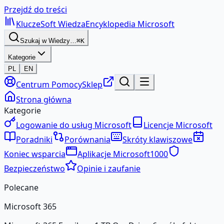
Przejdź do treści
KluczeSoft
Wiedza
Encyklopedia Microsoft
Szukaj w Wiedzy…
⌘K
Kategorie
PL
EN
Centrum Pomocy
Sklep
Strona główna
Kategorie
Logowanie do usług Microsoft
Licencje Microsoft
Poradniki
Porównania
Skróty klawiszowe
Koniec wsparcia
Aplikacje Microsoft
1000
Bezpieczeństwo
Opinie i zaufanie
Polecane
Microsoft 365