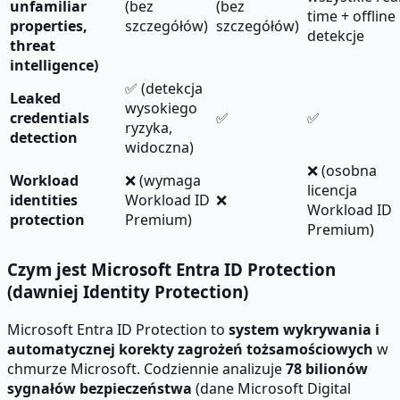
unfamiliar
(bez
(bez
time + offline
properties,
szczegółów)
szczegółów)
detekcje
threat
intelligence)
✅ (detekcja
Leaked
wysokiego
credentials
✅
✅
ryzyka,
detection
widoczna)
❌ (osobna
Workload
❌ (wymaga
licencja
identities
Workload ID
❌
Workload ID
protection
Premium)
Premium)
Czym jest Microsoft Entra ID Protection
(dawniej Identity Protection)
Microsoft Entra ID Protection to
system wykrywania i
automatycznej korekty zagrożeń tożsamościowych
w
chmurze Microsoft. Codziennie analizuje
78 bilionów
sygnałów bezpieczeństwa
(dane Microsoft Digital