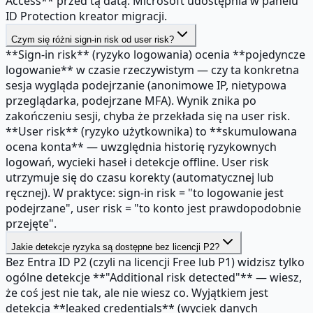
Access** przed tą datą. Microsoft udostępnia w panelu
ID Protection kreator migracji.
Czym się różni sign-in risk od user risk?
**Sign-in risk** (ryzyko logowania) ocenia **pojedyncze
logowanie** w czasie rzeczywistym — czy ta konkretna
sesja wygląda podejrzanie (anonimowe IP, nietypowa
przeglądarka, podejrzane MFA). Wynik znika po
zakończeniu sesji, chyba że przekłada się na user risk.
**User risk** (ryzyko użytkownika) to **skumulowana
ocena konta** — uwzględnia historię ryzykownych
logowań, wycieki haseł i detekcje offline. User risk
utrzymuje się do czasu korekty (automatycznej lub
ręcznej). W praktyce: sign-in risk = "to logowanie jest
podejrzane", user risk = "to konto jest prawdopodobnie
przejęte".
Jakie detekcje ryzyka są dostępne bez licencji P2?
Bez Entra ID P2 (czyli na licencji Free lub P1) widzisz tylko
ogólne detekcje **"Additional risk detected"** — wiesz,
że coś jest nie tak, ale nie wiesz co. Wyjątkiem jest
detekcja **leaked credentials** (wyciek danych