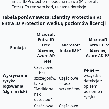
Entra ID Protection = obecna nazwa (Microsoft
Entra). To ten sam kod, te same detekcje.
Tabela porównawcza: Identity Protection vs
Entra ID Protection według poziomów licencji
Microsoft
Entra ID
Microsoft
Free
Microsoft
Entra ID P2
Funkcja
(dawniej
Entra ID P1
(dawniej
Azure AD
Azure AD P2
Free)
Częściowe
Pełne
—
— bez
Wykrywanie
wszystkie
szczegółów,
Częściowe
ryzyka
detekcje z
tylko
— bez
logowania
opisem i
"Additional
szczegółów
(sign-in risk)
poziomem
risk
ryzyka
detected"
Częściowe
Częściowe