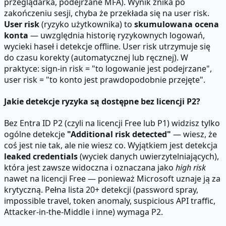
przeglądarka, podejrzane MFA). Wynik znika po
zakończeniu sesji, chyba że przekłada się na user risk.
User risk
(ryzyko użytkownika) to
skumulowana ocena
konta
— uwzględnia historię ryzykownych logowań,
wycieki haseł i detekcje offline. User risk utrzymuje się
do czasu korekty (automatycznej lub ręcznej). W
praktyce: sign-in risk = "to logowanie jest podejrzane",
user risk = "to konto jest prawdopodobnie przejęte".
Jakie detekcje ryzyka są dostępne bez licencji P2?
Bez Entra ID P2 (czyli na licencji Free lub P1) widzisz tylko
ogólne detekcje
"Additional risk detected"
— wiesz, że
coś jest nie tak, ale nie wiesz co. Wyjątkiem jest detekcja
leaked credentials
(wyciek danych uwierzytelniających),
która jest zawsze widoczna i oznaczana jako
high risk
nawet na licencji Free — ponieważ Microsoft uznaje ją za
krytyczną. Pełna lista 20+ detekcji (password spray,
impossible travel, token anomaly, suspicious API traffic,
Attacker-in-the-Middle i inne) wymaga P2.