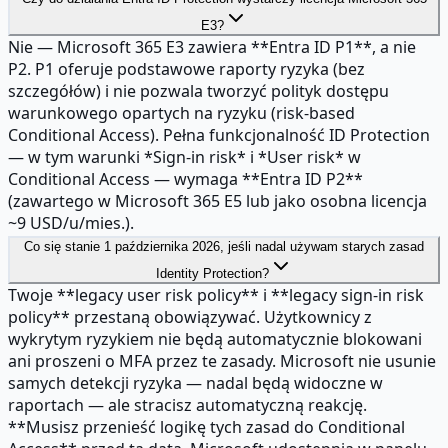
E3?
Nie — Microsoft 365 E3 zawiera **Entra ID P1**, a nie
P2. P1 oferuje podstawowe raporty ryzyka (bez
szczegółów) i nie pozwala tworzyć polityk dostępu
warunkowego opartych na ryzyku (risk-based
Conditional Access). Pełna funkcjonalność ID Protection
— w tym warunki *Sign-in risk* i *User risk* w
Conditional Access — wymaga **Entra ID P2**
(zawartego w Microsoft 365 E5 lub jako osobna licencja
~9 USD/u/mies.).
Co się stanie 1 października 2026, jeśli nadal używam starych zasad
Identity Protection?
Twoje **legacy user risk policy** i **legacy sign-in risk
policy** przestaną obowiązywać. Użytkownicy z
wykrytym ryzykiem nie będą automatycznie blokowani
ani proszeni o MFA przez te zasady. Microsoft nie usunie
samych detekcji ryzyka — nadal będą widoczne w
raportach — ale stracisz automatyczną reakcję.
**Musisz przenieść logikę tych zasad do Conditional