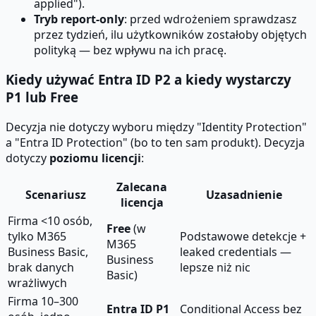
applied").
Tryb report-only
: przed wdrożeniem sprawdzasz
przez tydzień, ilu użytkowników zostałoby objętych
polityką — bez wpływu na ich pracę.
Kiedy używać Entra ID P2 a kiedy wystarczy
P1 lub Free
Decyzja nie dotyczy wyboru między "Identity Protection"
a "Entra ID Protection" (bo to ten sam produkt). Decyzja
dotyczy
poziomu licencji
:
Zalecana
Scenariusz
Uzasadnienie
licencja
Firma <10 osób,
Free
(w
tylko M365
Podstawowe detekcje +
M365
Business Basic,
leaked credentials —
Business
brak danych
lepsze niż nic
Basic)
wrażliwych
Firma 10–300
Entra ID P1
Conditional Access bez