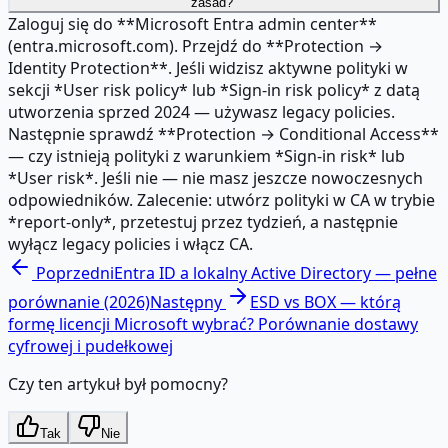
zasad?
Zaloguj się do **Microsoft Entra admin center**
(entra.microsoft.com). Przejdź do **Protection →
Identity Protection**. Jeśli widzisz aktywne polityki w
sekcji *User risk policy* lub *Sign-in risk policy* z datą
utworzenia sprzed 2024 — używasz legacy policies.
Następnie sprawdź **Protection → Conditional Access**
— czy istnieją polityki z warunkiem *Sign-in risk* lub
*User risk*. Jeśli nie — nie masz jeszcze nowoczesnych
odpowiedników. Zalecenie: utwórz polityki w CA w trybie
*report-only*, przetestuj przez tydzień, a następnie
wyłącz legacy policies i włącz CA.
Poprzedni
Entra ID a lokalny Active Directory — pełne
porównanie (2026)
Następny
ESD vs BOX — którą
formę licencji Microsoft wybrać? Porównanie dostawy
cyfrowej i pudełkowej
Czy ten artykuł był pomocny?
Tak
Nie