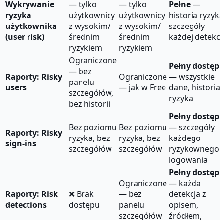
Wykrywanie
— tylko
— tylko
Pełne
—
ryzyka
użytkownicy
użytkownicy
historia ryzyk
użytkownika
z wysokim/
z wysokim/
szczegóły
(user risk)
średnim
średnim
każdej detekc
ryzykiem
ryzykiem
Ograniczone
Pełny dostęp
— bez
Raporty: Risky
Ograniczone
— wszystkie
panelu
users
— jak w Free
dane, historia
szczegółów,
ryzyka
bez historii
Pełny dostęp
Bez poziomu
Bez poziomu
— szczegóły
Raporty: Risky
ryzyka, bez
ryzyka, bez
każdego
sign-ins
szczegółów
szczegółów
ryzykownego
logowania
Pełny dostęp
Ograniczone
— każda
Raporty: Risk
❌ Brak
— bez
detekcja z
detections
dostępu
panelu
opisem,
szczegółów
źródłem,