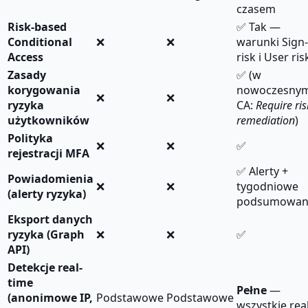
czasem
Risk-based
✅ Tak —
Conditional
❌
❌
warunki Sign-
Access
risk i User ris
Zasady
✅ (w
korygowania
nowoczesny
❌
❌
ryzyka
CA:
Require ris
użytkowników
remediation
)
Polityka
❌
❌
✅
rejestracji MFA
✅ Alerty +
Powiadomienia
❌
❌
tygodniowe
(alerty ryzyka)
podsumowan
Eksport danych
ryzyka (Graph
❌
❌
✅
API)
Detekcje real-
time
Pełne
—
(anonimowe IP,
Podstawowe
Podstawowe
wszystkie real