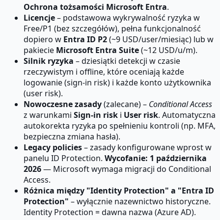
Ochrona tożsamości Microsoft Entra
.
Licencje
– podstawowa wykrywalność ryzyka w
Free/P1 (bez szczegółów), pełna funkcjonalność
dopiero w
Entra ID P2
(~9 USD/user/miesiąc) lub w
pakiecie
Microsoft Entra Suite
(~12 USD/u/m).
Silnik ryzyka
– dziesiątki detekcji w czasie
rzeczywistym i offline, które oceniają każde
logowanie (sign-in risk) i każde konto użytkownika
(user risk).
Nowoczesne zasady
(zalecane) –
Conditional Access
z warunkami
Sign-in risk
i
User risk
. Automatyczna
autokorekta ryzyka po spełnieniu kontroli (np. MFA,
bezpieczna zmiana hasła).
Legacy policies
– zasady konfigurowane wprost w
panelu ID Protection.
Wycofanie: 1 października
2026
— Microsoft wymaga migracji do Conditional
Access.
Różnica między "Identity Protection" a "Entra ID
Protection"
– wyłącznie nazewnictwo historyczne.
Identity Protection = dawna nazwa (Azure AD).