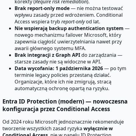
korekty (
Require risk remediation
).
Brak report-only mode
— nie można testować
wpływu zasady przed wdrożeniem. Conditional
Access wspiera tryb
report-only
od lat.
Nie wspierają backup authentication system
—
nowego mechanizmu failover Microsoft, który
zapewnia ciągłość uwierzytelniania nawet przy
awarii głównego systemu MFA.
Brak integracji z Graph API
do zarządzania —
starsze zasady nie są widoczne w API.
Data wycofania: 1 października 2026
— po tym
terminie legacy policies przestaną działać.
Organizacje, które ich nie zmigrują, stracą
automatyczną ochronę opartą na ryzyku.
Entra ID Protection (modern) — nowoczesna
konfiguracja przez Conditional Access
Od 2024 roku Microsoft jednoznacznie rekomenduje
tworzenie wszystkich zasad ryzyka
wyłącznie w
Conditional Access
, nie w panelu ID Protection.