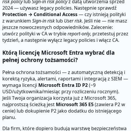
risk policy
lub
Sign-in risk policy
z datą utworzenia sprzed
2024 — używasz legacy policies. Następnie sprawdź
Protection → Conditional Access
— czy istnieją polityki
z warunkiem
Sign-in risk
lub
User risk
. Jeśli nie — nie masz
jeszcze nowoczesnych odpowiedników. Zalecenie:
utwórz polityki w CA w trybie
report-only
, przetestuj przez
tydzień, a następnie wyłącz legacy policies i włącz CA.
Którą licencję Microsoft Entra wybrać dla
pełnej ochrony tożsamości?
Pełna ochrona tożsamości — z automatyczną detekcją i
korektą ryzyka, alertami, raportami i integracją z SIEM —
wymaga licencji
Microsoft Entra ID P2
(~9
USD/użytkownika/miesiąc przy rozliczeniu rocznym).
Jeśli Twoja organizacja korzysta już z Microsoft 365,
najprostszą ścieżką jest
Microsoft 365 E5
(zawiera P2 w
cenie) lub dokupienie P2 jako dodatku do istniejącego
planu.
Dla firm, które dopiero budują warstwę bezpieczeństwa