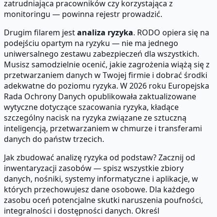
zatrudniająca pracowników czy korzystająca z
monitoringu — powinna rejestr prowadzić.
Drugim filarem jest
analiza ryzyka
. RODO opiera się na
podejściu opartym na ryzyku — nie ma jednego
uniwersalnego zestawu zabezpieczeń dla wszystkich.
Musisz samodzielnie ocenić, jakie zagrożenia wiążą się z
przetwarzaniem danych w Twojej firmie i dobrać środki
adekwatne do poziomu ryzyka. W 2026 roku Europejska
Rada Ochrony Danych opublikowała zaktualizowane
wytyczne dotyczące szacowania ryzyka, kładące
szczególny nacisk na ryzyka związane ze sztuczną
inteligencją, przetwarzaniem w chmurze i transferami
danych do państw trzecich.
Jak zbudować analizę ryzyka od podstaw? Zacznij od
inwentaryzacji zasobów — spisz wszystkie zbiory
danych, nośniki, systemy informatyczne i aplikacje, w
których przechowujesz dane osobowe. Dla każdego
zasobu oceń potencjalne skutki naruszenia poufności,
integralności i dostępności danych. Określ