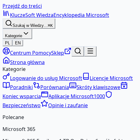
Przejdź do treści
KluczeSoft
Wiedza
Encyklopedia Microsoft
Szukaj w Wiedzy…
⌘K
Kategorie
PL
EN
Centrum Pomocy
Sklep
Strona główna
Kategorie
Logowanie do usług Microsoft
Licencje Microsoft
Poradniki
Porównania
Skróty klawiszowe
Koniec wsparcia
Aplikacje Microsoft
1000
Bezpieczeństwo
Opinie i zaufanie
Polecane
Microsoft 365