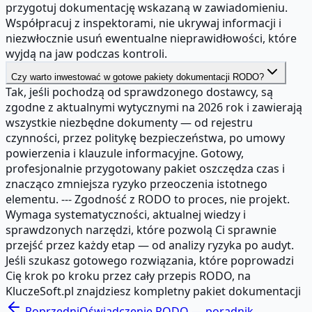
przygotuj dokumentację wskazaną w zawiadomieniu.
Współpracuj z inspektorami, nie ukrywaj informacji i
niezwłocznie usuń ewentualne nieprawidłowości, które
wyjdą na jaw podczas kontroli.
Czy warto inwestować w gotowe pakiety dokumentacji RODO?
Tak, jeśli pochodzą od sprawdzonego dostawcy, są
zgodne z aktualnymi wytycznymi na 2026 rok i zawierają
wszystkie niezbędne dokumenty — od rejestru
czynności, przez politykę bezpieczeństwa, po umowy
powierzenia i klauzule informacyjne. Gotowy,
profesjonalnie przygotowany pakiet oszczędza czas i
znacząco zmniejsza ryzyko przeoczenia istotnego
elementu. --- Zgodność z RODO to proces, nie projekt.
Wymaga systematyczności, aktualnej wiedzy i
sprawdzonych narzędzi, które pozwolą Ci sprawnie
przejść przez każdy etap — od analizy ryzyka po audyt.
Jeśli szukasz gotowego rozwiązania, które poprowadzi
Cię krok po kroku przez cały przepis RODO, na
KluczeSoft.pl znajdziesz kompletny pakiet dokumentacji
Poprzedni
Oświadczenie RODO — poradnik