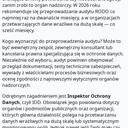
zanim zrobi to organ nadzorczy. W 2026 roku
rekomenduje się przeprowadzanie audytu RODO co
najmniej raz na dwanaście miesięcy, a w organizacjach
przetwarzających dane wrażliwe na dużą skalę — co
sześć miesięcy.
Kogo wyznaczyć do przeprowadzenia audytu? Może to
być wewnętrzny zespół, zewnętrzny konsultant lub
kancelaria prawna specjalizująca się w ochronie danych.
Niezależnie od wyboru, audyt powinien obejmować
przegląd dokumentacji, testy techniczne zabezpieczeń,
wywiady z właścicielami procesów biznesowych oraz
ocenę zgodności z najnowszymi wytycznymi organów
nadzorczych.
Odrębnym zagadnieniem jest
Inspektor Ochrony
Danych
, czyli IOD. Obowiązek jego powołania dotyczy
organów i podmiotów publicznych oraz organizacji,
których główna działalność polega na przetwarzaniu
danych wrażliwych na dużą skalę lub systematycznym
monitorowaniu osób. Jednak nawet jeśli Twój mały czy