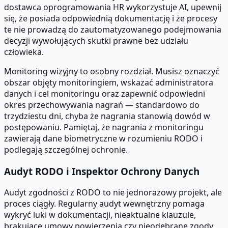
dostawca oprogramowania HR wykorzystuje AI, upewnij
się, że posiada odpowiednią dokumentację i że procesy
te nie prowadzą do zautomatyzowanego podejmowania
decyzji wywołujących skutki prawne bez udziału
człowieka.
Monitoring wizyjny to osobny rozdział. Musisz oznaczyć
obszar objęty monitoringiem, wskazać administratora
danych i cel monitoringu oraz zapewnić odpowiedni
okres przechowywania nagrań — standardowo do
trzydziestu dni, chyba że nagrania stanowią dowód w
postępowaniu. Pamiętaj, że nagrania z monitoringu
zawierają dane biometryczne w rozumieniu RODO i
podlegają szczególnej ochronie.
Audyt RODO i Inspektor Ochrony Danych
Audyt zgodności z RODO to nie jednorazowy projekt, ale
proces ciągły. Regularny audyt wewnętrzny pomaga
wykryć luki w dokumentacji, nieaktualne klauzule,
brakujące umowy powierzenia czy nieodebrane zgody,