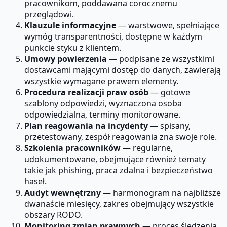
pracownikom, poddawana corocznemu
przeglądowi.
Klauzule informacyjne
— warstwowe, spełniające
wymóg transparentności, dostępne w każdym
punkcie styku z klientem.
Umowy powierzenia
— podpisane ze wszystkimi
dostawcami mającymi dostęp do danych, zawierają
wszystkie wymagane prawem elementy.
Procedura realizacji praw osób
— gotowe
szablony odpowiedzi, wyznaczona osoba
odpowiedzialna, terminy monitorowane.
Plan reagowania na incydenty
— spisany,
przetestowany, zespół reagowania zna swoje role.
Szkolenia pracowników
— regularne,
udokumentowane, obejmujące również tematy
takie jak phishing, praca zdalna i bezpieczeństwo
haseł.
Audyt wewnętrzny
— harmonogram na najbliższe
dwanaście miesięcy, zakres obejmujący wszystkie
obszary RODO.
Monitoring zmian prawnych
— proces śledzenia