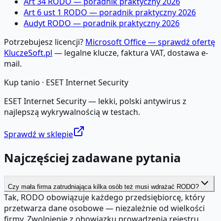
Art 34 RODO — poradnik praktyczny 2026
Art 6 ust 1 RODO — poradnik praktyczny 2026
Audyt RODO — poradnik praktyczny 2026
Potrzebujesz licencji?
Microsoft Office — sprawdź ofertę
KluczeSoft.pl
— legalne klucze, faktura VAT, dostawa e-
mail.
Kup tanio ·
ESET Internet Security
ESET Internet Security — lekki, polski antywirus z
najlepszą wykrywalnością w testach.
Sprawdź w sklepie
Najczęściej zadawane pytania
Czy mała firma zatrudniająca kilka osób też musi wdrażać RODO?
Tak, RODO obowiązuje każdego przedsiębiorcę, który
przetwarza dane osobowe — niezależnie od wielkości
firmy. Zwolnienie z obowiązku prowadzenia rejestru