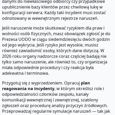
danymi do niewłaściwego odbiorcy czy przypadkowe
upublicznienie bazy klientów przez chwilową lukę w
konfiguracji serwera. Każdy taki incydent musi zostać
odnotowany w wewnętrznym rejestrze naruszeń.
Jeśli naruszenie może skutkować ryzykiem dla praw i
wolności osób fizycznych, masz obowiązek zgłosić je do
Prezesa UODO w ciągu siedemdziesięciu dwóch godzin
od jego wykrycia. Jeśli ryzyko jest wysokie, musisz
również zawiadomić osoby, których dane dotyczą. W
2026 roku organy nadzorcze coraz częściej badają nie
tylko samo naruszenie, ale również to, czy organizacja
miała odpowiednie procedury i czy reakcja była
adekwatna i terminowa.
Przygotuj się z wyprzedzeniem. Opracuj
plan
reagowania na incydenty
, w którym określisz role i
odpowiedzialności członków zespołu, kanały
komunikacji wewnętrznej i zewnętrznej, szablony
zgłoszeń oraz procedurę analizy przyczyn źródłowych.
Przeprowadzaj regularne symulacje naruszeń — tak jak