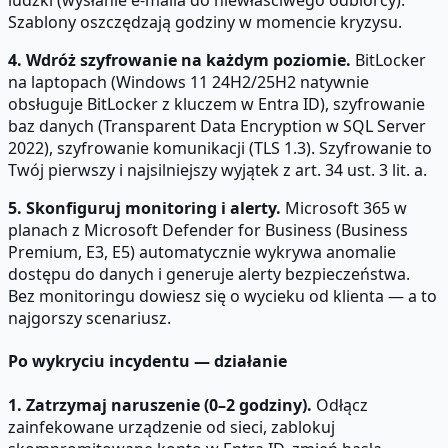
ludzki (wysłanie e-maila do niewłaściwego odbiorcy).
Szablony oszczędzają godziny w momencie kryzysu.
4. Wdróż szyfrowanie na każdym poziomie.
BitLocker
na laptopach (Windows 11 24H2/25H2 natywnie
obsługuje BitLocker z kluczem w Entra ID), szyfrowanie
baz danych (Transparent Data Encryption w SQL Server
2022), szyfrowanie komunikacji (TLS 1.3). Szyfrowanie to
Twój pierwszy i najsilniejszy wyjątek z art. 34 ust. 3 lit. a.
5. Skonfiguruj monitoring i alerty.
Microsoft 365 w
planach z Microsoft Defender for Business (Business
Premium, E3, E5) automatycznie wykrywa anomalie
dostępu do danych i generuje alerty bezpieczeństwa.
Bez monitoringu dowiesz się o wycieku od klienta — a to
najgorszy scenariusz.
Po wykryciu incydentu — działanie
1. Zatrzymaj naruszenie (0–2 godziny).
Odłącz
zainfekowane urządzenie od sieci, zablokuj