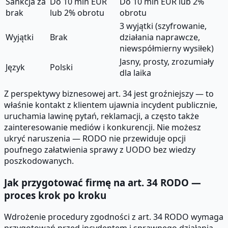
Sankcja za
Do 10 mln EUR
Do 10 mln EUR lub 2%
brak
lub 2% obrotu
obrotu
3 wyjątki (szyfrowanie,
Wyjątki
Brak
działania naprawcze,
niewspółmierny wysiłek)
Jasny, prosty, zrozumiały
Język
Polski
dla laika
Z perspektywy biznesowej art. 34 jest groźniejszy — to
właśnie kontakt z klientem ujawnia incydent publicznie,
uruchamia lawinę pytań, reklamacji, a często także
zainteresowanie mediów i konkurencji. Nie możesz
ukryć naruszenia — RODO nie przewiduje opcji
poufnego załatwienia sprawy z UODO bez wiedzy
poszkodowanych.
Jak przygotować firmę na art. 34 RODO —
proces krok po kroku
Wdrożenie procedury zgodności z art. 34 RODO wymaga
przygotowań przed incydentem i sprawnego działania