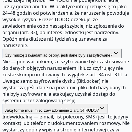
„Bez zbędnej zwłoki” — RODO nie podaje konkretnej
liczby godzin ani dni. W praktyce interpretuje się to jako
24–48 godzin od potwierdzenia, że naruszenie powoduje
wysokie ryzyko. Prezes UODO oczekuje, że
zawiadomienie osób nastąpi szybciej niż zgłoszenie do
organu (art. 33), bo interes jednostki jest nadrzędny.
Opóźnienia dłuższe niż tydzień są uznawane za
naruszenie.
Czy muszę zawiadamiać osoby, jeśli dane były zaszyfrowane?
Nie — pod warunkiem, że szyfrowanie było zastosowane
do danych objętych naruszeniem i klucz szyfrujący nie
został skompromitowany. To wyjątek z art. 34 ust. 3 lit. a.
Uwaga: samo szyfrowanie dysku (BitLocker) nie
wystarcza, jeśli dane na poziomie pliku lub bazy danych
nie były szyfrowane, a atakujący uzyskał dostęp do
systemu przez zalogowaną sesję.
Jaką formę musi mieć zawiadomienie z art. 34 RODO?
Indywidualną — e-mail, list polecony, SMS (jeśli to jedyny
kontakt) lub telefon z udokumentowaniem rozmowy. Nie
wystarczy ogólny wpis na stronie internetowej czy w