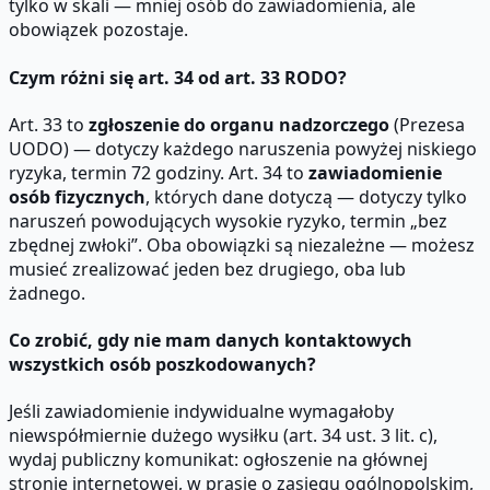
tylko w skali — mniej osób do zawiadomienia, ale
obowiązek pozostaje.
Czym różni się art. 34 od art. 33 RODO?
Art. 33 to
zgłoszenie do organu nadzorczego
(Prezesa
UODO) — dotyczy każdego naruszenia powyżej niskiego
ryzyka, termin 72 godziny. Art. 34 to
zawiadomienie
osób fizycznych
, których dane dotyczą — dotyczy tylko
naruszeń powodujących wysokie ryzyko, termin „bez
zbędnej zwłoki”. Oba obowiązki są niezależne — możesz
musieć zrealizować jeden bez drugiego, oba lub
żadnego.
Co zrobić, gdy nie mam danych kontaktowych
wszystkich osób poszkodowanych?
Jeśli zawiadomienie indywidualne wymagałoby
niewspółmiernie dużego wysiłku (art. 34 ust. 3 lit. c),
wydaj publiczny komunikat: ogłoszenie na głównej
stronie internetowej, w prasie o zasięgu ogólnopolskim,