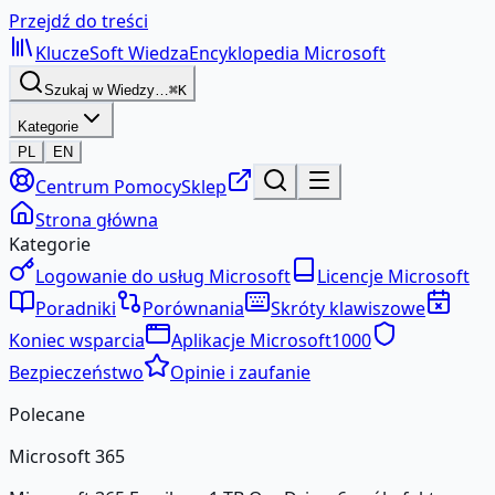
Przejdź do treści
KluczeSoft
Wiedza
Encyklopedia Microsoft
Szukaj w Wiedzy…
⌘K
Kategorie
PL
EN
Centrum Pomocy
Sklep
Strona główna
Kategorie
Logowanie do usług Microsoft
Licencje Microsoft
Poradniki
Porównania
Skróty klawiszowe
Koniec wsparcia
Aplikacje Microsoft
1000
Bezpieczeństwo
Opinie i zaufanie
Polecane
Microsoft 365