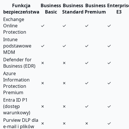
Funkcja
Business
Business
Business
Enterpris
bezpieczeństwa
Basic
Standard
Premium
E3
Exchange
Online
✓
✓
✓
✓
Protection
Intune
podstawowe
✓
✓
✓
✓
MDM
Defender for
✗
✗
✓
✓
Business (EDR)
Azure
Information
✗
✗
✓
✓
Protection
Premium
Entra ID P1
(dostęp
✗
✗
✓
✓
warunkowy)
Purview DLP dla
✗
✗
✗
✓
e-mail i plików