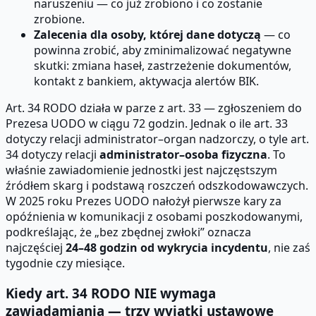
naruszeniu — co już zrobiono i co zostanie
zrobione.
Zalecenia dla osoby, której dane dotyczą
— co
powinna zrobić, aby zminimalizować negatywne
skutki: zmiana haseł, zastrzeżenie dokumentów,
kontakt z bankiem, aktywacja alertów BIK.
Art. 34 RODO działa w parze z art. 33 — zgłoszeniem do
Prezesa UODO w ciągu 72 godzin. Jednak o ile art. 33
dotyczy relacji administrator–organ nadzorczy, o tyle art.
34 dotyczy relacji
administrator–osoba fizyczna
. To
właśnie zawiadomienie jednostki jest najczęstszym
źródłem skarg i podstawą roszczeń odszkodowawczych.
W 2025 roku Prezes UODO nałożył pierwsze kary za
opóźnienia w komunikacji z osobami poszkodowanymi,
podkreślając, że „bez zbędnej zwłoki” oznacza
najczęściej
24–48 godzin od wykrycia incydentu
, nie zaś
tygodnie czy miesiące.
Kiedy art. 34 RODO NIE wymaga
zawiadamiania — trzy wyjątki ustawowe