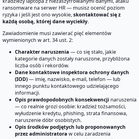
kradzieży laptopa z niezaszyfrowanymi danymi, ataku
ransomware na serwer HR — musisz ocenić poziom
ryzyka i jeśli jest ono wysokie,
skontaktować się z
każdą osobą, której dane wyciekły
.
Zawiadomienie musi zawierać pięć elementów
wymienionych w art. 34 ust. 2:
Charakter naruszenia
— co się stało, jakie
kategorie danych zostały naruszone, przybliżona
liczba osób i rekordów.
Dane kontaktowe inspektora ochrony danych
(IOD)
— imię, nazwisko, e-mail, telefon — lub
innego punktu kontaktowego udzielającego
informacji.
Opis prawdopodobnych konsekwencji
naruszenia
— co realnie grozi osobie: kradzież tożsamości,
wyłudzenie kredytu, phishing, strata finansowa,
naruszenie dóbr osobistych.
Opis środków podjętych lub proponowanych
przez administratora
w celu zaradzenia