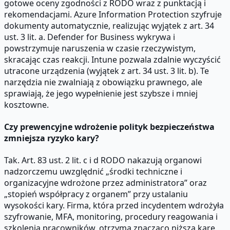
gotowe oceny zgodności z RODO wraz z punktacją i
rekomendacjami. Azure Information Protection szyfruje
dokumenty automatycznie, realizując wyjątek z art. 34
ust. 3 lit. a. Defender for Business wykrywa i
powstrzymuje naruszenia w czasie rzeczywistym,
skracając czas reakcji. Intune pozwala zdalnie wyczyścić
utracone urządzenia (wyjątek z art. 34 ust. 3 lit. b). Te
narzędzia nie zwalniają z obowiązku prawnego, ale
sprawiają, że jego wypełnienie jest szybsze i mniej
kosztowne.
Czy prewencyjne wdrożenie polityk bezpieczeństwa
zmniejsza ryzyko kary?
Tak. Art. 83 ust. 2 lit. c i d RODO nakazują organowi
nadzorczemu uwzględnić „środki techniczne i
organizacyjne wdrożone przez administratora” oraz
„stopień współpracy z organem” przy ustalaniu
wysokości kary. Firma, która przed incydentem wdrożyła
szyfrowanie, MFA, monitoring, procedury reagowania i
szkolenia pracowników, otrzyma znacząco niższą karę