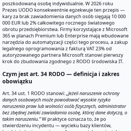
poszkodowaną osobę indywidualnie. W 2026 roku
Prezes UODO konsekwentnie egzekwuje ten przepis —
kary za brak zawiadomienia danych osób sięgają 10 000
000 EUR lub 2% całkowitego rocznego światowego
obrotu przedsiębiorstwa. Firmy korzystające z Microsoft
365 w planach Premium lub Enterprise mają wbudowane
narzędzia do automatyzacji części tego procesu, a zakup
legalnego oprogramowania z fakturą VAT 23% od
autoryzowanego partnera Microsoft stanowi pierwszy
krok do zbudowania zgodnego z RODO środowiska IT.
Czym jest art. 34 RODO — definicja i zakres
obowiązku
Art. 34 ust. 1 RODO stanowi:
„Jeżeli naruszenie ochrony
danych osobowych może powodować wysokie ryzyko
naruszenia praw lub wolności osób fizycznych, administrator
bez zbędnej zwłoki zawiadamia osobę, której dane dotyczą, o
takim naruszeniu.”
W praktyce oznacza to, że po
stwierdzeniu incydentu — wycieku bazy klientów,