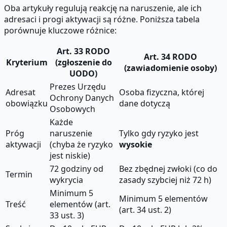
Oba artykuły regulują reakcję na naruszenie, ale ich
adresaci i progi aktywacji są różne. Poniższa tabela
porównuje kluczowe różnice:
Art. 33 RODO
Art. 34 RODO
Kryterium
(zgłoszenie do
(zawiadomienie osoby)
UODO)
Prezes Urzędu
Adresat
Osoba fizyczna, której
Ochrony Danych
obowiązku
dane dotyczą
Osobowych
Każde
Próg
naruszenie
Tylko gdy ryzyko jest
aktywacji
(chyba że ryzyko
wysokie
jest niskie)
72 godziny od
Bez zbędnej zwłoki (co do
Termin
wykrycia
zasady szybciej niż 72 h)
Minimum 5
Minimum 5 elementów
Treść
elementów (art.
(art. 34 ust. 2)
33 ust. 3)