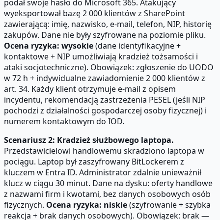
podał swoje hasło do Microsoft 365. Atakujący
wyeksportował bazę 2 000 klientów z SharePoint
zawierającą: imię, nazwisko, e-mail, telefon, NIP, historię
zakupów. Dane nie były szyfrowane na poziomie pliku.
Ocena ryzyka: wysokie
(dane identyfikacyjne +
kontaktowe + NIP umożliwiają kradzież tożsamości i
ataki socjotechniczne). Obowiązek: zgłoszenie do UODO
w 72 h + indywidualne zawiadomienie 2 000 klientów z
art. 34. Każdy klient otrzymuje e-mail z opisem
incydentu, rekomendacją zastrzeżenia PESEL (jeśli NIP
pochodzi z działalności gospodarczej osoby fizycznej) i
numerem kontaktowym do IOD.
Scenariusz 2: Kradzież służbowego laptopa.
Przedstawicielowi handlowemu skradziono laptopa w
pociągu. Laptop był zaszyfrowany BitLockerem z
kluczem w Entra ID. Administrator zdalnie unieważnił
klucz w ciągu 30 minut. Dane na dysku: oferty handlowe
z nazwami firm i kwotami, bez danych osobowych osób
fizycznych.
Ocena ryzyka: niskie
(szyfrowanie + szybka
reakcja + brak danych osobowych). Obowiązek: brak —