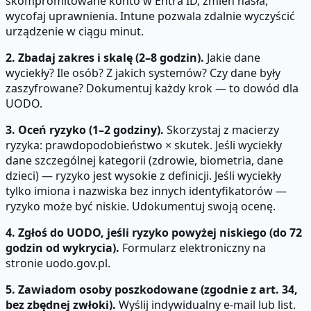
skompromitowane konto w Entra ID, zmień hasła,
wycofaj uprawnienia. Intune pozwala zdalnie wyczyścić
urządzenie w ciągu minut.
2. Zbadaj zakres i skalę (2–8 godzin).
Jakie dane
wyciekły? Ile osób? Z jakich systemów? Czy dane były
zaszyfrowane? Dokumentuj każdy krok — to dowód dla
UODO.
3. Oceń ryzyko (1–2 godziny).
Skorzystaj z macierzy
ryzyka: prawdopodobieństwo × skutek. Jeśli wyciekły
dane szczególnej kategorii (zdrowie, biometria, dane
dzieci) — ryzyko jest wysokie z definicji. Jeśli wyciekły
tylko imiona i nazwiska bez innych identyfikatorów —
ryzyko może być niskie. Udokumentuj swoją ocenę.
4. Zgłoś do UODO, jeśli ryzyko powyżej niskiego (do 72
godzin od wykrycia).
Formularz elektroniczny na
stronie uodo.gov.pl.
5. Zawiadom osoby poszkodowane (zgodnie z art. 34,
bez zbędnej zwłoki).
Wyślij indywidualny e-mail lub list.