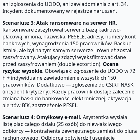
ani zgłoszenia do UODO, ani zawiadomienia z art. 34.
Incydent dokumentowany w rejestrze naruszeń.
Scenariusz 3: Atak ransomware na serwer HR.
Ransomware zaszyfrował serwer z bazą kadrowo-
płacową: imiona, nazwiska, PESELE, adresy, numery kont
bankowych, wynagrodzenia 150 pracowników. Backup
istniał, ale był na tym samym serwerze i również został
zaszyfrowany. Atakujący zdążył wyeksfiltrować dane
przed zaszyfrowaniem (double extortion).
Ocena
ryzyka: wysokie
. Obowiązek: zgłoszenie do UODO w 72
h + indywidualne zawiadomienie wszystkich 150
pracowników. Dodatkowo — zgłoszenie do CSIRT NASK
(incydent krytyczny). Każdy pracownik dostaje zalecenie:
zmiana hasła do bankowości elektronicznej, aktywacja
alertów BIK, zastrzeżenie PESEL.
Scenariusz 4: Omyłkowy e-mail.
Asystentka wysłała
listę płac całego działu (25 osób) do niewłaściwego
odbiorcy — kontrahenta zewnętrznego zamiast do biura
rachunkowego. Odbiorca potwierdził usunięcie