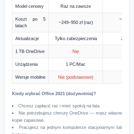
Model cenowy
Raz na zawsze
Rocz
Koszt po 5
~1500–
~249–950 zł (raz)
latach
P
Aktualizacje
Tylko zabezpieczenia
Zawsz
1 TB OneDrive
Nie
Urządzenia
1 PC/Mac
D
Wersje mobilne
Nie (podstawowe)
Peł
Kiedy wybrać Office 2021 (dożywotnia)?
Chcesz zapłacić raz i mieć spokój na lata.
Nie potrzebujesz chmury OneDrive — masz własne
kopie zapasowe.
Pracujesz na jednym komputerze stacjonarnym lub