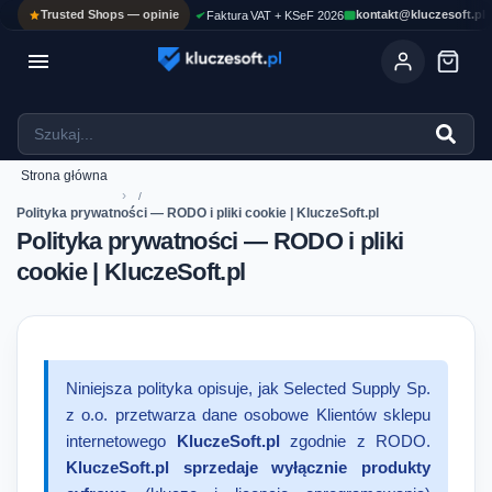
Trusted Shops — opinie
kontakt@kluczesoft.pl
Faktura VAT + KSeF 2026

Ola
ASYSTENT AI
Pomoc KluczeSoft • odpowiadam w kilka sekund
Strona główna
›
Polityka prywatności — RODO i pliki cookie | KluczeSoft.pl
Polityka prywatności — RODO i pliki
cookie | KluczeSoft.pl
Niniejsza polityka opisuje, jak Selected Supply Sp.
z o.o. przetwarza dane osobowe Klientów sklepu
internetowego
KluczeSoft.pl
zgodnie z RODO.
KluczeSoft.pl sprzedaje wyłącznie produkty