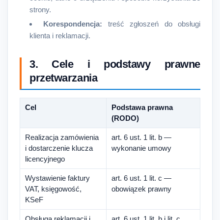
strony.
Korespondencja:
treść zgłoszeń do obsługi
klienta i reklamacji.
3. Cele i podstawy prawne
przetwarzania
Cel
Podstawa prawna
(RODO)
Realizacja zamówienia
art. 6 ust. 1 lit. b —
i dostarczenie klucza
wykonanie umowy
licencyjnego
Wystawienie faktury
art. 6 ust. 1 lit. c —
VAT, księgowość,
obowiązek prawny
KSeF
Obsługa reklamacji i
art. 6 ust. 1 lit. b i lit. c