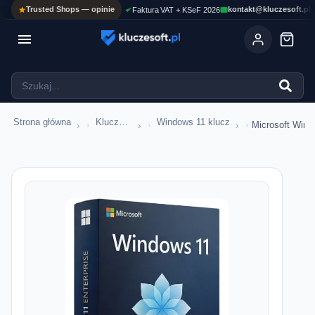
Trusted Shops — opinie
kontakt@kluczesoft.pl
Faktura VAT + KSeF 2026

Strona główna
Klucze Windows
Windows 11 klucz
›
›
›
Microsoft Windo