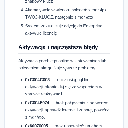
znakowy klucz
Alternatywnie w wierszu poleceń: slmgr /ipk
TWÓJ-KLUCZ, następnie slmgr /ato
System zaktualizuje edycję do Enterprise i
aktywuje licencję
Aktywacja i najczęstsze błędy
Aktywacja przebiega online w Ustawieniach lub
poleceniem slmgr. Najczęstsze problemy:
0xC004C008
— klucz osiągnął limit
aktywacji: skontaktuj się ze wsparciem w
sprawie reaktywacji.
0xC004F074
— brak połączenia z serwerem
aktywacji: sprawdź internet i zaporę, powtórz
slmgr /ato.
0x80070005
— brak uprawnień: uruchom