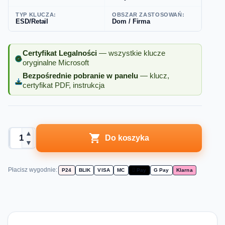
TYP KLUCZA:
OBSZAR ZASTOSOWAŃ:
ESD/Retail
Dom / Firma
Certyfikat Legalności
— wszystkie klucze
oryginalne Microsoft
Bezpośrednie pobranie w panelu
— klucz,
certyfikat PDF, instrukcja
▲

Do koszyka
▼
Płacisz wygodnie:
P24
BLIK
VISA
MC
 Pay
G Pay
Klarna