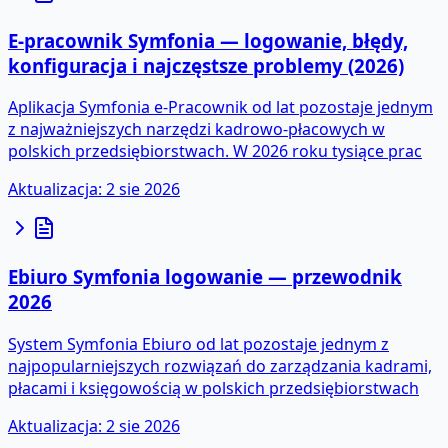
E‑pracownik Symfonia — logowanie, błędy,
konfiguracja i najczęstsze problemy (2026)
Aplikacja Symfonia e‑Pracownik od lat pozostaje jednym
z najważniejszych narzędzi kadrowo‑płacowych w
polskich przedsiębiorstwach. W 2026 roku tysiące prac
Aktualizacja
:
2 sie 2026
Ebiuro Symfonia logowanie — przewodnik
2026
System Symfonia Ebiuro od lat pozostaje jednym z
najpopularniejszych rozwiązań do zarządzania kadrami,
płacami i księgowością w polskich przedsiębiorstwach
Aktualizacja
:
2 sie 2026