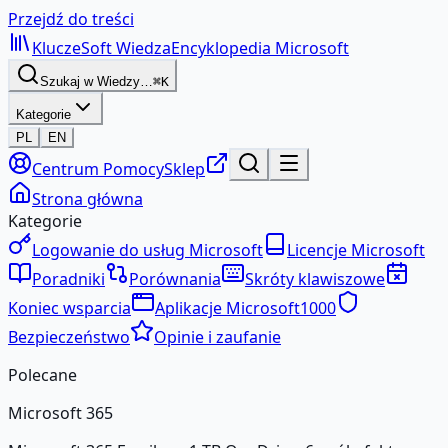
Przejdź do treści
KluczeSoft
Wiedza
Encyklopedia Microsoft
Szukaj w Wiedzy…
⌘K
Kategorie
PL
EN
Centrum Pomocy
Sklep
Strona główna
Kategorie
Logowanie do usług Microsoft
Licencje Microsoft
Poradniki
Porównania
Skróty klawiszowe
Koniec wsparcia
Aplikacje Microsoft
1000
Bezpieczeństwo
Opinie i zaufanie
Polecane
Microsoft 365