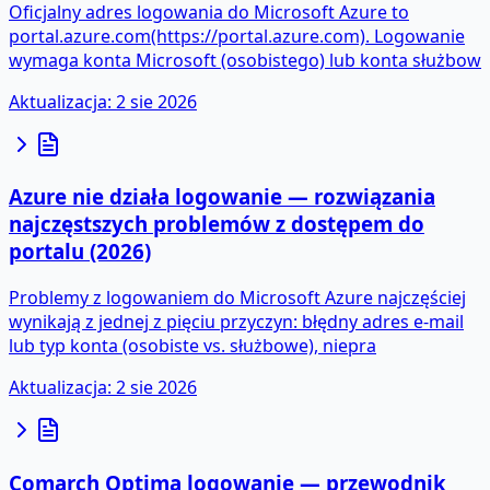
Oficjalny adres logowania do Microsoft Azure to
portal.azure.com(https://portal.azure.com). Logowanie
wymaga konta Microsoft (osobistego) lub konta służbow
Aktualizacja
:
2 sie 2026
Azure nie działa logowanie — rozwiązania
najczęstszych problemów z dostępem do
portalu (2026)
Problemy z logowaniem do Microsoft Azure najczęściej
wynikają z jednej z pięciu przyczyn: błędny adres e-mail
lub typ konta (osobiste vs. służbowe), niepra
Aktualizacja
:
2 sie 2026
Comarch Optima logowanie — przewodnik