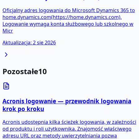
Oficjalny adres logowania do Microsoft Dynamics 365 to
home.dynamics.com(https://home.dynamics.com).
Logowanie wymaga konta służbowego lub szkolnego w
Micr
Aktualizacja
:
2 sie 2026
Pozostałe
10
Acronis logowanie — przewodnik logowania
krok po kroku
Acronis udostępnia kilka ścieżek logowania, w zależności
od produktu i roli użytkownika. Znajomość właściwego
adresu URL oraz metody uwierzytelniania pozwa