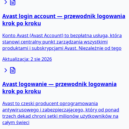
Avast login account — przewodnik logowania
krok po kroku
Konto Avast (Avast Account) to bezpłatna usługa, która
stanowi centralny punkt zarządzania wszystkimi
produktami i subskrypcjami Avast. Niezależnie od tego
Aktualizacja
:
2 sie 2026
Avast logowanie — przewodnik logowania
krok po kroku
Avast to czeski producent oprogramowania
antywirusowego i zabezpieczającego, który od ponad
trzech dekad chroni setki milionów użytkowników na
całym świeci