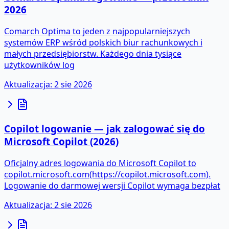
2026
Comarch Optima to jeden z najpopularniejszych
systemów ERP wśród polskich biur rachunkowych i
małych przedsiębiorstw. Każdego dnia tysiące
użytkowników log
Aktualizacja
:
2 sie 2026
Copilot logowanie — jak zalogować się do
Microsoft Copilot (2026)
Oficjalny adres logowania do Microsoft Copilot to
copilot.microsoft.com(https://copilot.microsoft.com).
Logowanie do darmowej wersji Copilot wymaga bezpłat
Aktualizacja
:
2 sie 2026