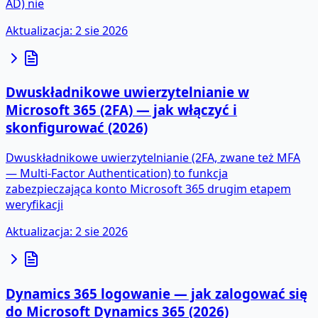
AD) nie
Aktualizacja
:
2 sie 2026
Dwuskładnikowe uwierzytelnianie w
Microsoft 365 (2FA) — jak włączyć i
skonfigurować (2026)
Dwuskładnikowe uwierzytelnianie (2FA, zwane też MFA
— Multi-Factor Authentication) to funkcja
zabezpieczająca konto Microsoft 365 drugim etapem
weryfikacji
Aktualizacja
:
2 sie 2026
Dynamics 365 logowanie — jak zalogować się
do Microsoft Dynamics 365 (2026)