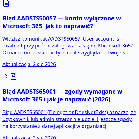
Błąd AADSTS50057 — konto wyłączone w
Microsoft 365. Jak to naprawić?
Widzisz komunikat AADSTS50057: User account is
disabled przy próbie zalogowania się do Microsoft 365?
Oznacza on dokładnie tyle, na ile wygląda — Twoje kon
Aktualizacja
:
2 sie 2026
Błąd AADSTS65001 — zgody wymagane w
Microsoft 365 i jak je naprawić (2026)
Błąd AADSTS65001 (DelegationDoesNotExist) oznacza, że
użytkownik lub administrator nie udzielił jeszcze zgody
na korzystanie z danej aplikacji w organizacj
Aktualizacja
:
2 sie 2026