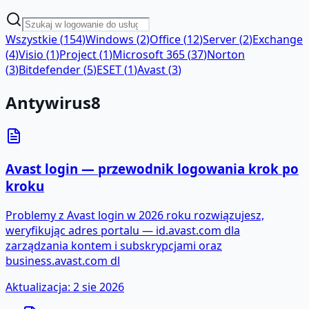
Wszystkie
(
154
)
Windows
(
2
)
Office
(
12
)
Server
(
2
)
Exchange
(
4
)
Visio
(
1
)
Project
(
1
)
Microsoft 365
(
37
)
Norton
(
3
)
Bitdefender
(
5
)
ESET
(
1
)
Avast
(
3
)
Antywirus
8
Avast login — przewodnik logowania krok po
kroku
Problemy z Avast login w 2026 roku rozwiązujesz,
weryfikując adres portalu — id.avast.com dla
zarządzania kontem i subskrypcjami oraz
business.avast.com dl
Aktualizacja
:
2 sie 2026