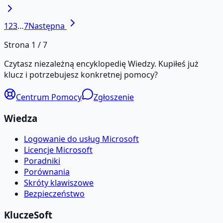
1
2
3
…
7
Następna
Strona
1
/
7
Czytasz niezależną encyklopedię Wiedzy. Kupiłeś już
klucz i potrzebujesz konkretnej pomocy?
Centrum Pomocy
Zgłoszenie
Wiedza
Logowanie do usług Microsoft
Licencje Microsoft
Poradniki
Porównania
Skróty klawiszowe
Bezpieczeństwo
KluczeSoft