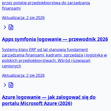
przez polskie przedsiębiorstwa do zarządzania
finansami
Aktualizacja
:
2 sie 2026
Apps symfonia logowanie — przewodnik 2026
Systemy klasy ERP od lat stanowią fundament
zarządzania finansami, kadrami, sprzedażą i logistyką w
polskich przedsiębiorstwach. Wśród rozwiązań
cenionych
Aktualizacja
:
2 sie 2026
Azure logowanie — jak zalogować się do
portalu Microsoft Azure (2026)