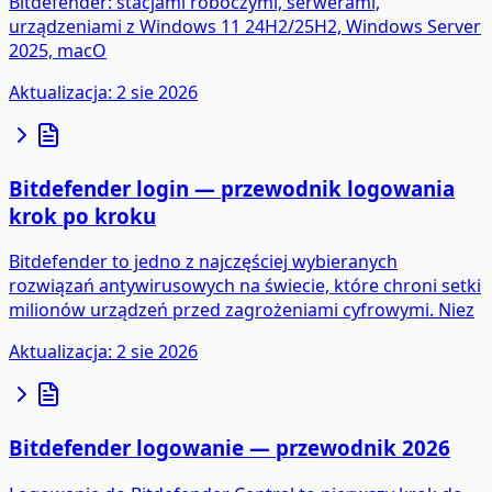
Bitdefender: stacjami roboczymi, serwerami,
urządzeniami z Windows 11 24H2/25H2, Windows Server
2025, macO
Aktualizacja
:
2 sie 2026
Bitdefender login — przewodnik logowania
krok po kroku
Bitdefender to jedno z najczęściej wybieranych
rozwiązań antywirusowych na świecie, które chroni setki
milionów urządzeń przed zagrożeniami cyfrowymi. Niez
Aktualizacja
:
2 sie 2026
Bitdefender logowanie — przewodnik 2026