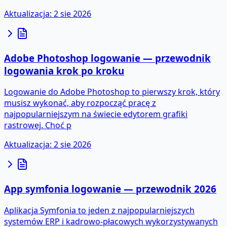
Aktualizacja
:
2 sie 2026
Adobe Photoshop logowanie — przewodnik
logowania krok po kroku
Logowanie do Adobe Photoshop to pierwszy krok, który
musisz wykonać, aby rozpocząć pracę z
najpopularniejszym na świecie edytorem grafiki
rastrowej. Choć p
Aktualizacja
:
2 sie 2026
App symfonia logowanie — przewodnik 2026
Aplikacja Symfonia to jeden z najpopularniejszych
systemów ERP i kadrowo-płacowych wykorzystywanych