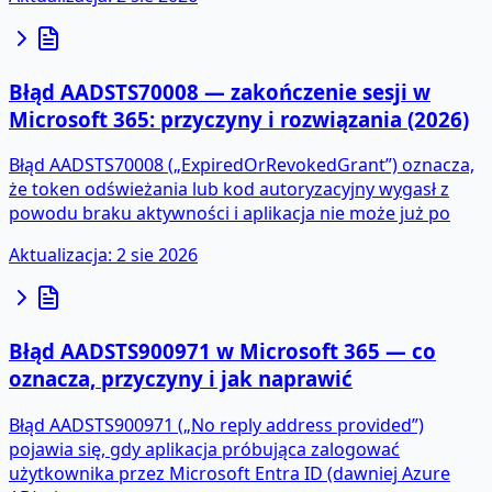
Błąd AADSTS70008 — zakończenie sesji w
Microsoft 365: przyczyny i rozwiązania (2026)
Błąd AADSTS70008 („ExpiredOrRevokedGrant”) oznacza,
że token odświeżania lub kod autoryzacyjny wygasł z
powodu braku aktywności i aplikacja nie może już po
Aktualizacja
:
2 sie 2026
Błąd AADSTS900971 w Microsoft 365 — co
oznacza, przyczyny i jak naprawić
Błąd AADSTS900971 („No reply address provided”)
pojawia się, gdy aplikacja próbująca zalogować
użytkownika przez Microsoft Entra ID (dawniej Azure