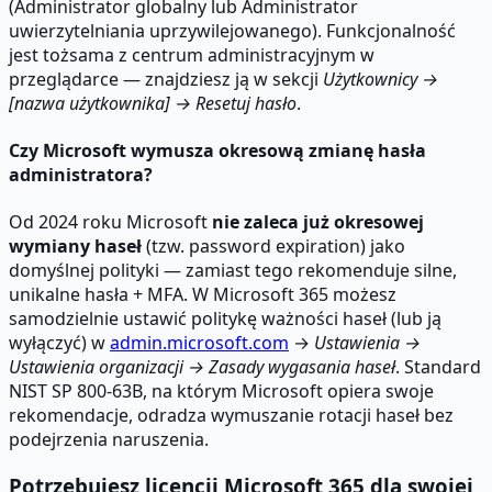
(Administrator globalny lub Administrator
uwierzytelniania uprzywilejowanego). Funkcjonalność
jest tożsama z centrum administracyjnym w
przeglądarce — znajdziesz ją w sekcji
Użytkownicy →
[nazwa użytkownika] → Resetuj hasło
.
Czy Microsoft wymusza okresową zmianę hasła
administratora?
Od 2024 roku Microsoft
nie zaleca już okresowej
wymiany haseł
(tzw. password expiration) jako
domyślnej polityki — zamiast tego rekomenduje silne,
unikalne hasła + MFA. W Microsoft 365 możesz
samodzielnie ustawić politykę ważności haseł (lub ją
wyłączyć) w
admin.microsoft.com
→
Ustawienia →
Ustawienia organizacji → Zasady wygasania haseł
. Standard
NIST SP 800-63B, na którym Microsoft opiera swoje
rekomendacje, odradza wymuszanie rotacji haseł bez
podejrzenia naruszenia.
Potrzebujesz licencji Microsoft 365 dla swojej