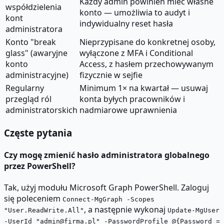
Każdy admin powinien mieć własne
współdzielenia
konto — umożliwia to audyt i
kont
indywidualny reset hasła
administratora
Konto "break
Nieprzypisane do konkretnej osoby,
glass" (awaryjne
wyłączone z MFA i Conditional
konto
Access, z hasłem przechowywanym
administracyjne)
fizycznie w sejfie
Regularny
Minimum 1× na kwartał — usuwaj
przegląd ról
konta byłych pracowników i
administratorskich
nadmiarowe uprawnienia
Częste pytania
Czy mogę zmienić hasło administratora globalnego
przez PowerShell?
Tak, użyj modułu Microsoft Graph PowerShell. Zaloguj
się poleceniem
Connect-MgGraph -Scopes
, a następnie wykonaj
"User.ReadWrite.All"
Update-MgUser
-UserId "admin@firma.pl" -PasswordProfile @{Password =