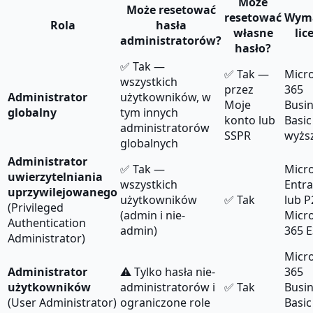
Może
Może resetować
resetować
Wym
Rola
hasła
własne
lic
administratorów?
hasło?
✅ Tak —
✅ Tak —
Micr
wszystkich
przez
365
Administrator
użytkowników, w
Moje
Busi
globalny
tym innych
konto lub
Basic
administratorów
SSPR
wyżs
globalnych
Administrator
✅ Tak —
Micr
uwierzytelniania
wszystkich
Entra
uprzywilejowanego
użytkowników
✅ Tak
lub P
(Privileged
(admin i nie-
Micr
Authentication
admin)
365 E
Administrator)
Micr
Administrator
⚠️ Tylko hasła nie-
365
użytkowników
administratorów i
✅ Tak
Busi
(User Administrator)
ograniczone role
Basic