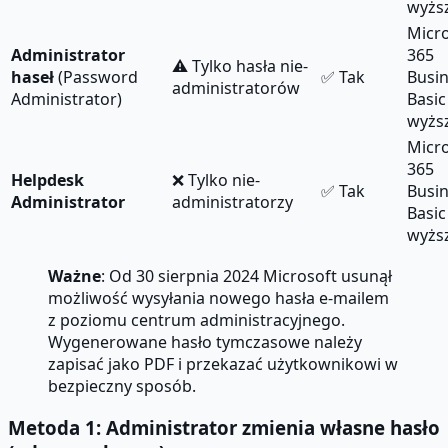
wyżs
Micr
Administrator
365
⚠️ Tylko hasła nie-
haseł
(Password
✅ Tak
Busi
administratorów
Administrator)
Basic
wyżs
Micr
365
Helpdesk
❌ Tylko nie-
✅ Tak
Busi
Administrator
administratorzy
Basic
wyżs
Ważne
: Od 30 sierpnia 2024 Microsoft usunął
możliwość wysyłania nowego hasła e-mailem
z poziomu centrum administracyjnego.
Wygenerowane hasło tymczasowe należy
zapisać jako PDF i przekazać użytkownikowi w
bezpieczny sposób.
Metoda 1: Administrator zmienia własne hasło