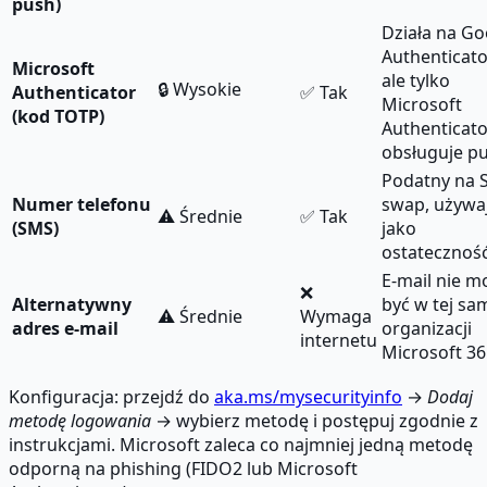
push)
Działa na Go
Authenticato
Microsoft
ale tylko
🔒 Wysokie
Authenticator
✅ Tak
Microsoft
(kod TOTP)
Authenticato
obsługuje p
Podatny na 
Numer telefonu
swap, używa
⚠️ Średnie
✅ Tak
(SMS)
jako
ostatecznoś
E-mail nie m
❌
Alternatywny
być w tej sa
⚠️ Średnie
Wymaga
adres e-mail
organizacji
internetu
Microsoft 36
Konfiguracja: przejdź do
aka.ms/mysecurityinfo
→
Dodaj
metodę logowania
→ wybierz metodę i postępuj zgodnie z
instrukcjami. Microsoft zaleca co najmniej jedną metodę
odporną na phishing (FIDO2 lub Microsoft