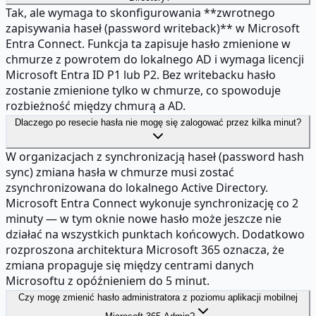
Tak, ale wymaga to skonfigurowania **zwrotnego
zapisywania haseł (password writeback)** w Microsoft
Entra Connect. Funkcja ta zapisuje hasło zmienione w
chmurze z powrotem do lokalnego AD i wymaga licencji
Microsoft Entra ID P1 lub P2. Bez writebacku hasło
zostanie zmienione tylko w chmurze, co spowoduje
rozbieżność między chmurą a AD.
Dlaczego po resecie hasła nie mogę się zalogować przez kilka minut?
W organizacjach z synchronizacją haseł (password hash
sync) zmiana hasła w chmurze musi zostać
zsynchronizowana do lokalnego Active Directory.
Microsoft Entra Connect wykonuje synchronizację co 2
minuty — w tym oknie nowe hasło może jeszcze nie
działać na wszystkich punktach końcowych. Dodatkowo
rozproszona architektura Microsoft 365 oznacza, że
zmiana propaguje się między centrami danych
Microsoftu z opóźnieniem do 5 minut.
Czy mogę zmienić hasło administratora z poziomu aplikacji mobilnej