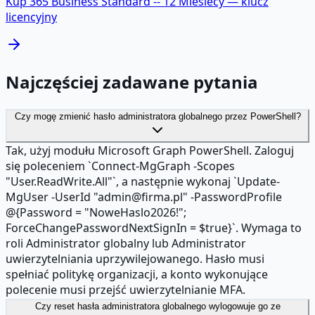
Kup
365 Business Standard -- 12 Miesiecy
— klucz
licencyjny
Najczęściej zadawane pytania
Czy mogę zmienić hasło administratora globalnego przez PowerShell?
Tak, użyj modułu Microsoft Graph PowerShell. Zaloguj
się poleceniem `Connect-MgGraph -Scopes
"User.ReadWrite.All"`, a następnie wykonaj `Update-
MgUser -UserId "admin@firma.pl" -PasswordProfile
@{Password = "NoweHaslo2026!";
ForceChangePasswordNextSignIn = $true}`. Wymaga to
roli Administrator globalny lub Administrator
uwierzytelniania uprzywilejowanego. Hasło musi
spełniać politykę organizacji, a konto wykonujące
polecenie musi przejść uwierzytelnianie MFA.
Czy reset hasła administratora globalnego wylogowuje go ze