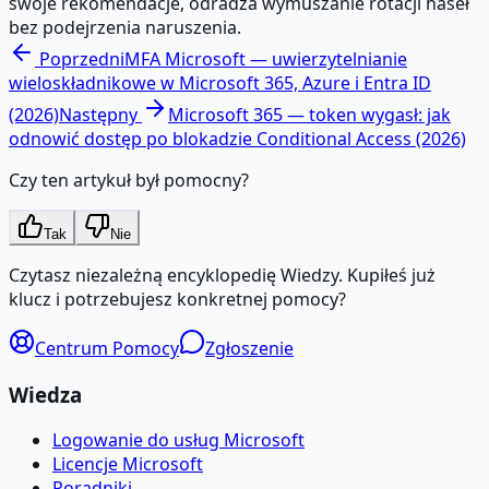
swoje rekomendacje, odradza wymuszanie rotacji haseł
bez podejrzenia naruszenia.
Poprzedni
MFA Microsoft — uwierzytelnianie
wieloskładnikowe w Microsoft 365, Azure i Entra ID
(2026)
Następny
Microsoft 365 — token wygasł: jak
odnowić dostęp po blokadzie Conditional Access (2026)
Czy ten artykuł był pomocny?
Tak
Nie
Czytasz niezależną encyklopedię Wiedzy. Kupiłeś już
klucz i potrzebujesz konkretnej pomocy?
Centrum Pomocy
Zgłoszenie
Wiedza
Logowanie do usług Microsoft
Licencje Microsoft
Poradniki