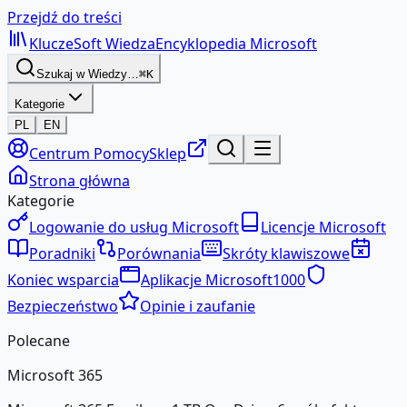
Przejdź do treści
KluczeSoft
Wiedza
Encyklopedia Microsoft
Szukaj w Wiedzy…
⌘K
Kategorie
PL
EN
Centrum Pomocy
Sklep
Strona główna
Kategorie
Logowanie do usług Microsoft
Licencje Microsoft
Poradniki
Porównania
Skróty klawiszowe
Koniec wsparcia
Aplikacje Microsoft
1000
Bezpieczeństwo
Opinie i zaufanie
Polecane
Microsoft 365