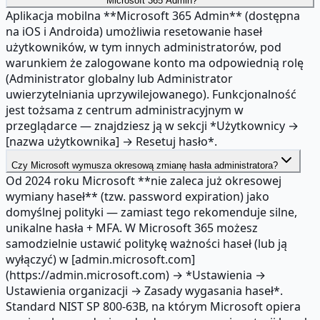
Microsoft 365 Admin?
Aplikacja mobilna **Microsoft 365 Admin** (dostępna
na iOS i Androida) umożliwia resetowanie haseł
użytkowników, w tym innych administratorów, pod
warunkiem że zalogowane konto ma odpowiednią rolę
(Administrator globalny lub Administrator
uwierzytelniania uprzywilejowanego). Funkcjonalność
jest tożsama z centrum administracyjnym w
przeglądarce — znajdziesz ją w sekcji *Użytkownicy →
[nazwa użytkownika] → Resetuj hasło*.
Czy Microsoft wymusza okresową zmianę hasła administratora?
Od 2024 roku Microsoft **nie zaleca już okresowej
wymiany haseł** (tzw. password expiration) jako
domyślnej polityki — zamiast tego rekomenduje silne,
unikalne hasła + MFA. W Microsoft 365 możesz
samodzielnie ustawić politykę ważności haseł (lub ją
wyłączyć) w [admin.microsoft.com]
(https://admin.microsoft.com) → *Ustawienia →
Ustawienia organizacji → Zasady wygasania haseł*.
Standard NIST SP 800-63B, na którym Microsoft opiera