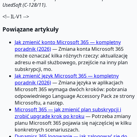
UsedSoft (C-128/11).
<!-- IL-V1 -->
Powiązane artykuły
Jak zmienić konto Microsoft 365 — kompletny
poradnik (2026)
— Zmiana konta Microsoft 365
może oznaczać kilka różnych rzeczy: aktualizację
adresu e-mail służbowego, przejście na inny plan
subskrypcji, mo.
Jak zmienić język Microsoft 365 — kompletny
poradnik (2026)
— Zmiana języka w aplikacjach
Microsoft 365 wymaga dwóch kroków: pobrania
odpowiedniego Language Accessory Pack ze strony
Microsoftu, a następ.
Microsoft 365 — jak zmienić plan subskrypcji i
zrobić upgrade krok po kroku
— Potrzeba zmiany
planu Microsoft 365 pojawia się najczęściej w kilku
konkretnych scenariuszach.
Dynamics 365 logowanie — jak zalogować się do