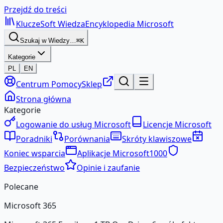
Przejdź do treści
KluczeSoft
Wiedza
Encyklopedia Microsoft
Szukaj w Wiedzy…
⌘K
Kategorie
PL
EN
Centrum Pomocy
Sklep
Strona główna
Kategorie
Logowanie do usług Microsoft
Licencje Microsoft
Poradniki
Porównania
Skróty klawiszowe
Koniec wsparcia
Aplikacje Microsoft
1000
Bezpieczeństwo
Opinie i zaufanie
Polecane
Microsoft 365