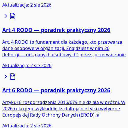
Aktualizacja
:
2 sie 2026
Art 4 RODO — poradnik praktyczny 2026
Art. 4 RODO to fundament dla każdego, kto przetwarza
dane osobowe w organizacji. Znajdziesz w nim 26
definicji — od „danych osobowych” przez „przetwarzanie
Aktualizacja
:
2 sie 2026
Art 6 RODO — poradnik praktyczny 2026
Artykuł 6 rozporządzenia 2016/679 nie działa w próżni. W
2026 roku jego wykładnię kształtują nie tylko wytyczne
Europejskiej Rady Ochrony Danych (EROD), al
Aktualizacja
:
2 sie 2026