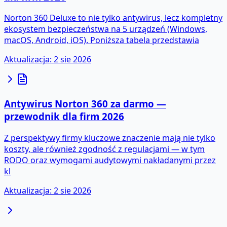
Norton 360 Deluxe to nie tylko antywirus, lecz kompletny
ekosystem bezpieczeństwa na 5 urządzeń (Windows,
macOS, Android, iOS). Poniższa tabela przedstawia
Aktualizacja
:
2 sie 2026
Antywirus Norton 360 za darmo —
przewodnik dla firm 2026
Z perspektywy firmy kluczowe znaczenie mają nie tylko
koszty, ale również zgodność z regulacjami — w tym
RODO oraz wymogami audytowymi nakładanymi przez
kl
Aktualizacja
:
2 sie 2026