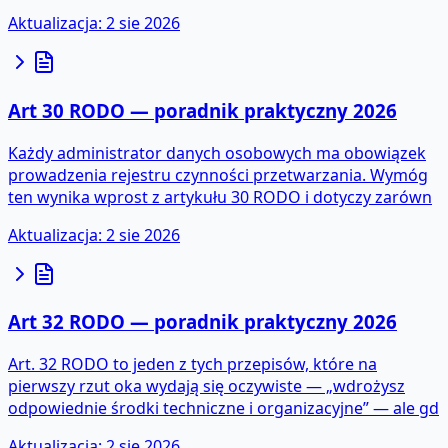
Aktualizacja
:
2 sie 2026
Art 30 RODO — poradnik praktyczny 2026
Każdy administrator danych osobowych ma obowiązek
prowadzenia rejestru czynności przetwarzania. Wymóg
ten wynika wprost z artykułu 30 RODO i dotyczy zarówn
Aktualizacja
:
2 sie 2026
Art 32 RODO — poradnik praktyczny 2026
Art. 32 RODO to jeden z tych przepisów, które na
pierwszy rzut oka wydają się oczywiste — „wdrożysz
odpowiednie środki techniczne i organizacyjne” — ale gd
Aktualizacja
:
2 sie 2026