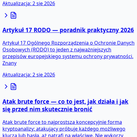
Aktualizacja
:
2 sie 2026
Artykuł 17 RODO — poradnik praktyczny 2026
Artykuł 17 Ogólnego Rozporządzenia o Ochronie Danych
Osobowych (RODO) to jeden z najważniejszych
przepisów europejskiego systemu ochrony prywatności.
Znany
Aktualizacja
:
2 sie 2026
Atak brute force — co to jest, jak działa i jak
się przed nim skutecznie bronić
Atak brute force to najprostsza koncepcyjnie forma
kryptoanalizy: atakujący próbuje każdego możliwego
klucza lub hasła, aż natrafi na właściwe. Nie wykorzy