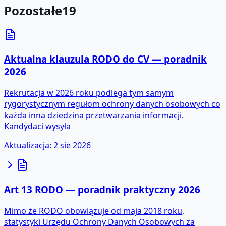
Pozostałe
19
Aktualna klauzula RODO do CV — poradnik
2026
Rekrutacja w 2026 roku podlega tym samym
rygorystycznym regułom ochrony danych osobowych co
każda inna dziedzina przetwarzania informacji.
Kandydaci wysyła
Aktualizacja
:
2 sie 2026
Art 13 RODO — poradnik praktyczny 2026
Mimo że RODO obowiązuje od maja 2018 roku,
statystyki Urzędu Ochrony Danych Osobowych za