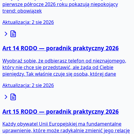
pierwsze półrocze 2026 roku pokazują niepokojący
trend: obowiązek
Aktualizacja
:
2 sie 2026
Art 14 RODO — poradnik praktyczny 2026
Wyobraź sobie, że odbierasz telefon od nieznajomego,
który nie chce się przedstawić, ale żąda od Ciebie
pieniędzy. Tak właśnie czuje się osoba, której dane
Aktualizacja
:
2 sie 2026
Art 15 RODO — poradnik praktyczny 2026
Każdy obywatel Unii Europejskiej ma fundamentalne
uprawnienie, które może radykalnie zmienić jego relację