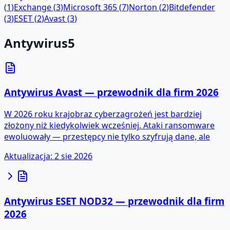
(
1
)
Exchange
(
3
)
Microsoft 365
(
7
)
Norton
(
2
)
Bitdefender
(
3
)
ESET
(
2
)
Avast
(
3
)
Antywirus
5
Antywirus Avast — przewodnik dla firm 2026
W 2026 roku krajobraz cyberzagrożeń jest bardziej
złożony niż kiedykolwiek wcześniej. Ataki ransomware
ewoluowały — przestępcy nie tylko szyfrują dane, ale
Aktualizacja
:
2 sie 2026
Antywirus ESET NOD32 — przewodnik dla firm
2026