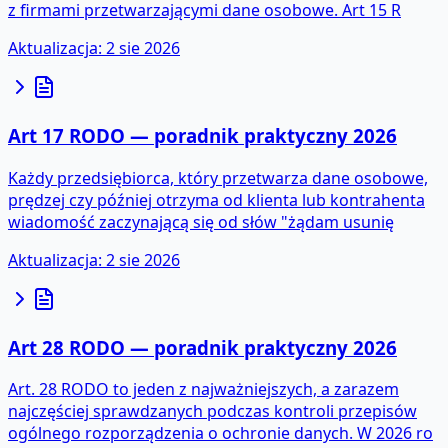
z firmami przetwarzającymi dane osobowe. Art 15 R
Aktualizacja
:
2 sie 2026
Art 17 RODO — poradnik praktyczny 2026
Każdy przedsiębiorca, który przetwarza dane osobowe,
prędzej czy później otrzyma od klienta lub kontrahenta
wiadomość zaczynającą się od słów "żądam usunię
Aktualizacja
:
2 sie 2026
Art 28 RODO — poradnik praktyczny 2026
Art. 28 RODO to jeden z najważniejszych, a zarazem
najczęściej sprawdzanych podczas kontroli przepisów
ogólnego rozporządzenia o ochronie danych. W 2026 ro