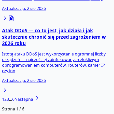
Aktualizacja
:
2 sie 2026
Atak DDoS — co to jest, jak działa i jak
skutecznie chronić się przed zagrożeniem w
2026 roku
Istotą ataku DDoS jest wykorzystanie ogromnej liczby
urządzeń — najczęściej zainfekowanych złośliwym
oprogramowaniem komputerów, routerów, kamer IP
czy inn
Aktualizacja
:
2 sie 2026
1
2
3
…
6
Następna
Strona
1
/
6