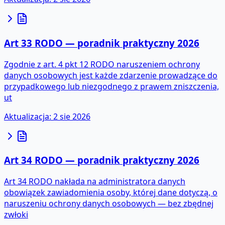
Art 33 RODO — poradnik praktyczny 2026
Zgodnie z art. 4 pkt 12 RODO naruszeniem ochrony
danych osobowych jest każde zdarzenie prowadzące do
przypadkowego lub niezgodnego z prawem zniszczenia,
ut
Aktualizacja
:
2 sie 2026
Art 34 RODO — poradnik praktyczny 2026
Art 34 RODO nakłada na administratora danych
obowiązek zawiadomienia osoby, której dane dotyczą, o
naruszeniu ochrony danych osobowych — bez zbędnej
zwłoki