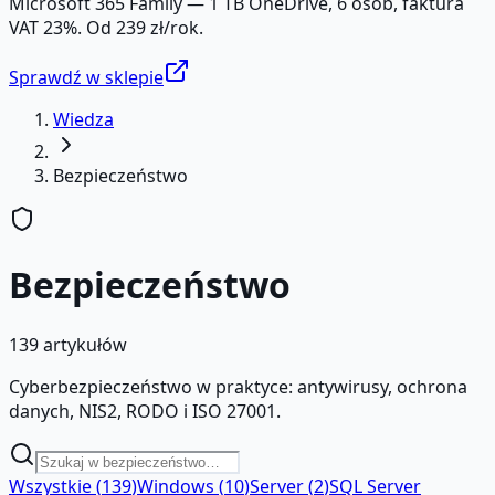
Microsoft 365 Family — 1 TB OneDrive, 6 osób, faktura
VAT 23%. Od 239 zł/rok.
Sprawdź w sklepie
Wiedza
Bezpieczeństwo
Bezpieczeństwo
139
artykułów
Cyberbezpieczeństwo w praktyce: antywirusy, ochrona
danych, NIS2, RODO i ISO 27001.
Wszystkie
(
139
)
Windows
(
10
)
Server
(
2
)
SQL Server