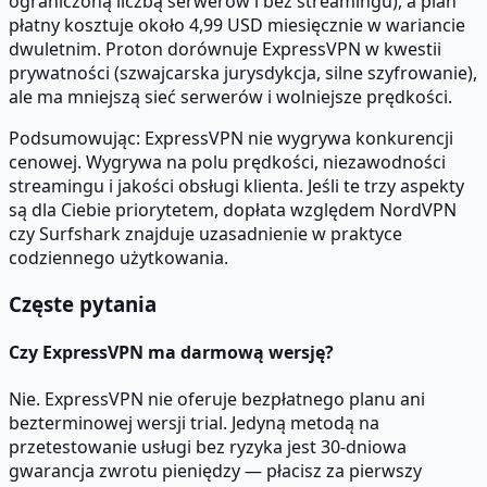
ograniczoną liczbą serwerów i bez streamingu), a plan
płatny kosztuje około 4,99 USD miesięcznie w wariancie
dwuletnim. Proton dorównuje ExpressVPN w kwestii
prywatności (szwajcarska jurysdykcja, silne szyfrowanie),
ale ma mniejszą sieć serwerów i wolniejsze prędkości.
Podsumowując: ExpressVPN nie wygrywa konkurencji
cenowej. Wygrywa na polu prędkości, niezawodności
streamingu i jakości obsługi klienta. Jeśli te trzy aspekty
są dla Ciebie priorytetem, dopłata względem NordVPN
czy Surfshark znajduje uzasadnienie w praktyce
codziennego użytkowania.
Częste pytania
Czy ExpressVPN ma darmową wersję?
Nie. ExpressVPN nie oferuje bezpłatnego planu ani
bezterminowej wersji trial. Jedyną metodą na
przetestowanie usługi bez ryzyka jest 30-dniowa
gwarancja zwrotu pieniędzy — płacisz za pierwszy