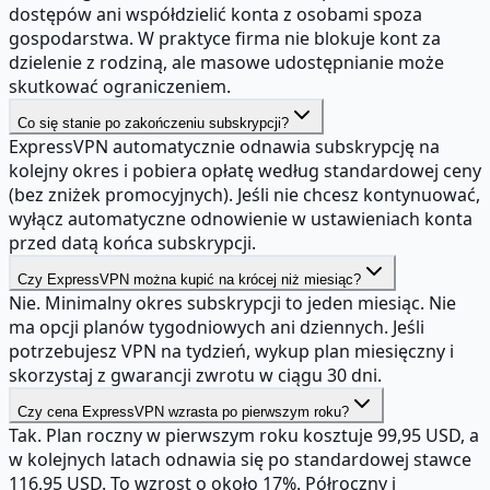
dostępów ani współdzielić konta z osobami spoza
gospodarstwa. W praktyce firma nie blokuje kont za
dzielenie z rodziną, ale masowe udostępnianie może
skutkować ograniczeniem.
Co się stanie po zakończeniu subskrypcji?
ExpressVPN automatycznie odnawia subskrypcję na
kolejny okres i pobiera opłatę według standardowej ceny
(bez zniżek promocyjnych). Jeśli nie chcesz kontynuować,
wyłącz automatyczne odnowienie w ustawieniach konta
przed datą końca subskrypcji.
Czy ExpressVPN można kupić na krócej niż miesiąc?
Nie. Minimalny okres subskrypcji to jeden miesiąc. Nie
ma opcji planów tygodniowych ani dziennych. Jeśli
potrzebujesz VPN na tydzień, wykup plan miesięczny i
skorzystaj z gwarancji zwrotu w ciągu 30 dni.
Czy cena ExpressVPN wzrasta po pierwszym roku?
Tak. Plan roczny w pierwszym roku kosztuje 99,95 USD, a
w kolejnych latach odnawia się po standardowej stawce
116,95 USD. To wzrost o około 17%. Półroczny i