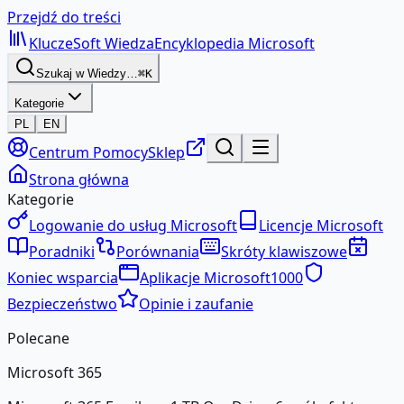
Przejdź do treści
KluczeSoft
Wiedza
Encyklopedia Microsoft
Szukaj w Wiedzy…
⌘K
Kategorie
PL
EN
Centrum Pomocy
Sklep
Strona główna
Kategorie
Logowanie do usług Microsoft
Licencje Microsoft
Poradniki
Porównania
Skróty klawiszowe
Koniec wsparcia
Aplikacje Microsoft
1000
Bezpieczeństwo
Opinie i zaufanie
Polecane
Microsoft 365