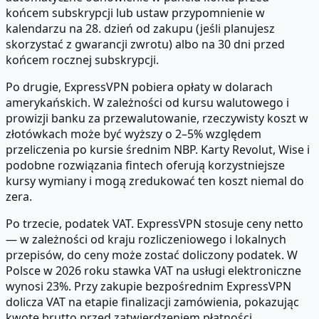
końcem subskrypcji lub ustaw przypomnienie w
kalendarzu na 28. dzień od zakupu (jeśli planujesz
skorzystać z gwarancji zwrotu) albo na 30 dni przed
końcem rocznej subskrypcji.
Po drugie, ExpressVPN pobiera opłaty w dolarach
amerykańskich. W zależności od kursu walutowego i
prowizji banku za przewalutowanie, rzeczywisty koszt w
złotówkach może być wyższy o 2–5% względem
przeliczenia po kursie średnim NBP. Karty Revolut, Wise i
podobne rozwiązania fintech oferują korzystniejsze
kursy wymiany i mogą zredukować ten koszt niemal do
zera.
Po trzecie, podatek VAT. ExpressVPN stosuje ceny netto
— w zależności od kraju rozliczeniowego i lokalnych
przepisów, do ceny może zostać doliczony podatek. W
Polsce w 2026 roku stawka VAT na usługi elektroniczne
wynosi 23%. Przy zakupie bezpośrednim ExpressVPN
dolicza VAT na etapie finalizacji zamówienia, pokazując
kwotę brutto przed zatwierdzeniem płatności.