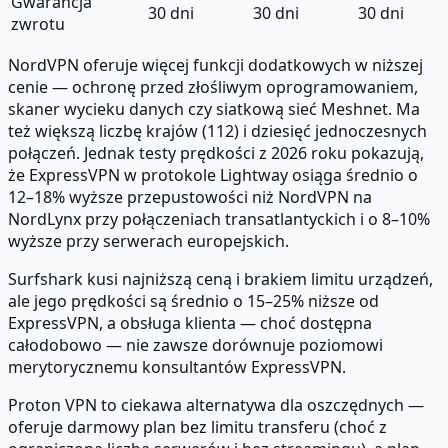
Gwarancja
30 dni
30 dni
30 dni
zwrotu
NordVPN oferuje więcej funkcji dodatkowych w niższej
cenie — ochronę przed złośliwym oprogramowaniem,
skaner wycieku danych czy siatkową sieć Meshnet. Ma
też większą liczbę krajów (112) i dziesięć jednoczesnych
połączeń. Jednak testy prędkości z 2026 roku pokazują,
że ExpressVPN w protokole Lightway osiąga średnio o
12–18% wyższe przepustowości niż NordVPN na
NordLynx przy połączeniach transatlantyckich i o 8–10%
wyższe przy serwerach europejskich.
Surfshark kusi najniższą ceną i brakiem limitu urządzeń,
ale jego prędkości są średnio o 15–25% niższe od
ExpressVPN, a obsługa klienta — choć dostępna
całodobowo — nie zawsze dorównuje poziomowi
merytorycznemu konsultantów ExpressVPN.
Proton VPN to ciekawa alternatywa dla oszczędnych —
oferuje darmowy plan bez limitu transferu (choć z