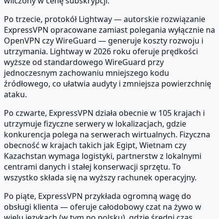
wliczony w cenę subskrypcji.
Po trzecie, protokół Lightway — autorskie rozwiązanie
ExpressVPN opracowane zamiast polegania wyłącznie na
OpenVPN czy WireGuard — generuje koszty rozwoju i
utrzymania. Lightway w 2026 roku oferuje prędkości
wyższe od standardowego WireGuard przy
jednoczesnym zachowaniu mniejszego kodu
źródłowego, co ułatwia audyty i zmniejsza powierzchnię
ataku.
Po czwarte, ExpressVPN działa obecnie w 105 krajach i
utrzymuje fizyczne serwery w lokalizacjach, gdzie
konkurencja polega na serwerach wirtualnych. Fizyczna
obecność w krajach takich jak Egipt, Wietnam czy
Kazachstan wymaga logistyki, partnerstw z lokalnymi
centrami danych i stałej konserwacji sprzętu. To
wszystko składa się na wyższy rachunek operacyjny.
Po piąte, ExpressVPN przykłada ogromną wagę do
obsługi klienta — oferuje całodobowy czat na żywo w
wielu językach (w tym po polsku), gdzie średni czas