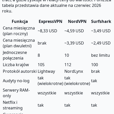
tabela przedstawia dane aktualne na czerwiec 2026
roku.
Funkcja
ExpressVPN
NordVPN
Surfshark
Cena miesięczna
~8,33 USD
~4,59 USD
~3,49 USD
(plan roczny)
Cena miesięczna
brak
~3,39 USD
~2,49 USD
(plan dwuletni)
Jednoczesne
8
10
bez limitu
połączenia
Liczba krajów
105
112
100
Protokół autorski
Lightway
NordLynx
brak
tak
tak
Audyty no-log
tak
(wielokrotne)
(wielokrotne)
Serwery RAM-
wszystkie
wszystkie
wszystkie
only
Netflix i
tak
tak
tak
streaming