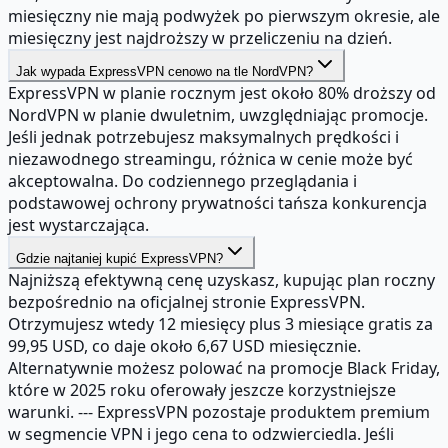
miesięczny nie mają podwyżek po pierwszym okresie, ale
miesięczny jest najdroższy w przeliczeniu na dzień.
Jak wypada ExpressVPN cenowo na tle NordVPN?
ExpressVPN w planie rocznym jest około 80% droższy od
NordVPN w planie dwuletnim, uwzględniając promocje.
Jeśli jednak potrzebujesz maksymalnych prędkości i
niezawodnego streamingu, różnica w cenie może być
akceptowalna. Do codziennego przeglądania i
podstawowej ochrony prywatności tańsza konkurencja
jest wystarczająca.
Gdzie najtaniej kupić ExpressVPN?
Najniższą efektywną cenę uzyskasz, kupując plan roczny
bezpośrednio na oficjalnej stronie ExpressVPN.
Otrzymujesz wtedy 12 miesięcy plus 3 miesiące gratis za
99,95 USD, co daje około 6,67 USD miesięcznie.
Alternatywnie możesz polować na promocje Black Friday,
które w 2025 roku oferowały jeszcze korzystniejsze
warunki. --- ExpressVPN pozostaje produktem premium
w segmencie VPN i jego cena to odzwierciedla. Jeśli