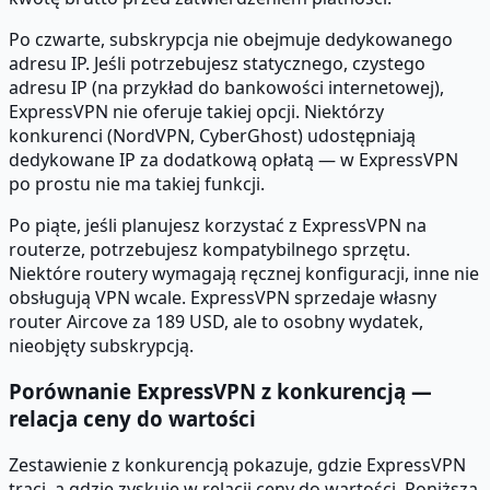
Po czwarte, subskrypcja nie obejmuje dedykowanego
adresu IP. Jeśli potrzebujesz statycznego, czystego
adresu IP (na przykład do bankowości internetowej),
ExpressVPN nie oferuje takiej opcji. Niektórzy
konkurenci (NordVPN, CyberGhost) udostępniają
dedykowane IP za dodatkową opłatą — w ExpressVPN
po prostu nie ma takiej funkcji.
Po piąte, jeśli planujesz korzystać z ExpressVPN na
routerze, potrzebujesz kompatybilnego sprzętu.
Niektóre routery wymagają ręcznej konfiguracji, inne nie
obsługują VPN wcale. ExpressVPN sprzedaje własny
router Aircove za 189 USD, ale to osobny wydatek,
nieobjęty subskrypcją.
Porównanie ExpressVPN z konkurencją —
relacja ceny do wartości
Zestawienie z konkurencją pokazuje, gdzie ExpressVPN
traci, a gdzie zyskuje w relacji ceny do wartości. Poniższa