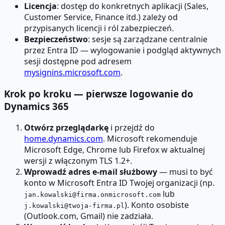
Licencja
: dostęp do konkretnych aplikacji (Sales,
Customer Service, Finance itd.) zależy od
przypisanych licencji i ról zabezpieczeń.
Bezpieczeństwo
: sesje są zarządzane centralnie
przez Entra ID — wylogowanie i podgląd aktywnych
sesji dostępne pod adresem
mysignins.microsoft.com
.
Krok po kroku — pierwsze logowanie do
Dynamics 365
Otwórz przeglądarkę
i przejdź do
home.dynamics.com
. Microsoft rekomenduje
Microsoft Edge, Chrome lub Firefox w aktualnej
wersji z włączonym TLS 1.2+.
Wprowadź adres e-mail służbowy
— musi to być
konto w Microsoft Entra ID Twojej organizacji (np.
lub
jan.kowalski@firma.onmicrosoft.com
). Konto osobiste
j.kowalski@twoja-firma.pl
(Outlook.com, Gmail) nie zadziała.