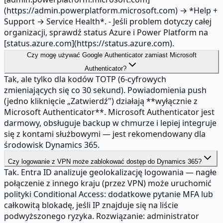
(https://admin.powerplatform.microsoft.com) → *Help +
Support → Service Health*. - Jeśli problem dotyczy całej
organizacji, sprawdź status Azure i Power Platform na
[status.azure.com](https://status.azure.com).
Czy mogę używać Google Authenticator zamiast Microsoft
Authenticator?
Tak, ale tylko dla kodów TOTP (6-cyfrowych
zmieniających się co 30 sekund). Powiadomienia push
(jedno kliknięcie „Zatwierdź") działają **wyłącznie z
Microsoft Authenticator**. Microsoft Authenticator jest
darmowy, obsługuje backup w chmurze i lepiej integruje
się z kontami służbowymi — jest rekomendowany dla
środowisk Dynamics 365.
Czy logowanie z VPN może zablokować dostęp do Dynamics 365?
Tak. Entra ID analizuje geolokalizację logowania — nagłe
połączenie z innego kraju (przez VPN) może uruchomić
polityki Conditional Access: dodatkowe pytanie MFA lub
całkowitą blokadę, jeśli IP znajduje się na liście
podwyższonego ryzyka. Rozwiązanie: administrator