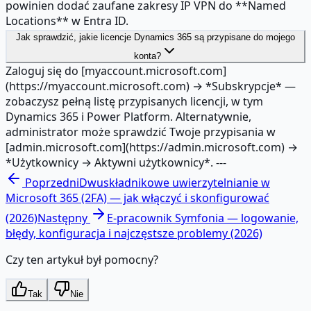
powinien dodać zaufane zakresy IP VPN do **Named
Locations** w Entra ID.
Jak sprawdzić, jakie licencje Dynamics 365 są przypisane do mojego
konta?
Zaloguj się do [myaccount.microsoft.com]
(https://myaccount.microsoft.com) → *Subskrypcje* —
zobaczysz pełną listę przypisanych licencji, w tym
Dynamics 365 i Power Platform. Alternatywnie,
administrator może sprawdzić Twoje przypisania w
[admin.microsoft.com](https://admin.microsoft.com) →
*Użytkownicy → Aktywni użytkownicy*. ---
Poprzedni
Dwuskładnikowe uwierzytelnianie w
Microsoft 365 (2FA) — jak włączyć i skonfigurować
(2026)
Następny
E‑pracownik Symfonia — logowanie,
błędy, konfiguracja i najczęstsze problemy (2026)
Czy ten artykuł był pomocny?
Tak
Nie