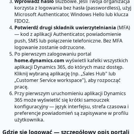
Wprowadź hasło
służbowe. Jeśli Twoja organizacja
korzysta z logowania bez hasła (passwordless), użyj
Microsoft Authenticator, Windows Hello lub klucza
FIDO2.
Potwierdź drugi składnik uwierzytelniania
(MFA)
— kod z aplikacji Authenticator, powiadomienie
push, SMS lub połączenie telefoniczne. Bez MFA
logowanie zostanie odrzucone.
Po pierwszym zalogowaniu portal
home.dynamics.com
wyświetli kafelki wszystkich
aplikacji Dynamics 365, do których masz dostęp.
Kliknij wybraną aplikację (np. „Sales Hub" lub
„Customer Service workspace"), aby rozpocząć
pracę.
Przy pierwszym uruchomieniu aplikacji Dynamics
365 może wyświetlić się krótki samouczek
konfiguracyjny — język interfejsu, strefa czasowa i
preferencje powiadomień są zapisywane w profilu
użytkownika.
Gdzie się logować — szczegółowy opis portali