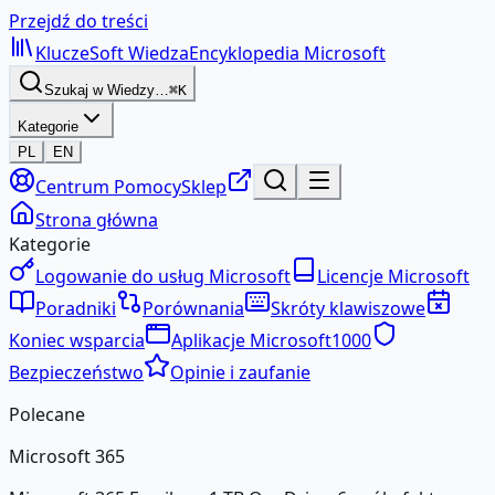
Przejdź do treści
KluczeSoft
Wiedza
Encyklopedia Microsoft
Szukaj w Wiedzy…
⌘K
Kategorie
PL
EN
Centrum Pomocy
Sklep
Strona główna
Kategorie
Logowanie do usług Microsoft
Licencje Microsoft
Poradniki
Porównania
Skróty klawiszowe
Koniec wsparcia
Aplikacje Microsoft
1000
Bezpieczeństwo
Opinie i zaufanie
Polecane
Microsoft 365