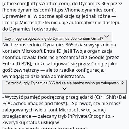
[office.com](https://office.com), do Dynamics 365 przez
[home.dynamics.com](https://home.dynamics.com).
Uprawnienia i widoczne aplikacje są jednak różne —
licencja Microsoft 365 nie daje automatycznie dostępu
do Dynamics i odwrotnie.
Czy mogę zalogować się do Dynamics 365 kontem Gmail?
Nie bezpośrednio. Dynamics 365 działa wyłącznie na
kontach Microsoft Entra ID. Jeśli Twoja organizacja
skonfigurowała federację tożsamości z Google (przez
Entra ID B2B), możesz logować się przez Google jako
gość zewnętrzny — ale to rzadka konfiguracja,
wymagająca działania administratora.
Co zrobić, gdy Dynamics 365 ładuje się bardzo wolno po zalogowaniu?
- Wyczyść pamięć podręczną przeglądarki (Ctrl+Shift+Del
→ *Cached images and files*). - Sprawdź, czy nie masz
zalogowanych wielu kont Microsoft w tej samej
przeglądarce — zalecany tryb InPrivate/Incognito. -
Zweryfikuj status usługi w
[admin.powerplatform.microsoft.com]