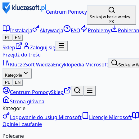
Centrum Pomocy
Szukaj w bazie wiedzy...
⌘K
Instalacja
Aktywacja
FAQ
Problemy
Pobieran
PL
EN
Sklep
Zaloguj się
Przejdź do treści
KluczeSoft
Wiedza
Encyklopedia Microsoft
Szukaj w 
Kategorie
PL
EN
Centrum Pomocy
Sklep
Strona główna
Kategorie
Logowanie do usług Microsoft
Licencje Microsoft
Opinie i zaufanie
Polecane