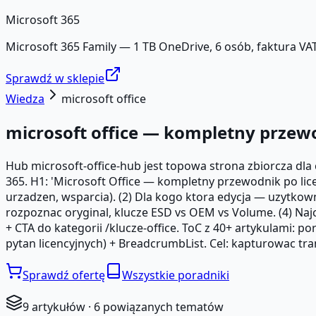
Microsoft 365
Microsoft 365 Family — 1 TB OneDrive, 6 osób, faktura VAT
Sprawdź w sklepie
Wiedza
microsoft office
microsoft office — kompletny przewo
Hub microsoft-office-hub jest topowa strona zbiorcza dla
365. H1: 'Microsoft Office — kompletny przewodnik po licen
urzadzen, wsparcia). (2) Dla kogo ktora edycja — uzytkowni
rozpoznac oryginal, klucze ESD vs OEM vs Volume. (4) Najc
+ CTA do kategorii /klucze-office. ToC z 40+ artykulami: p
pytan licencyjnych) + BreadcrumbList. Cel: kapturowac trans
Sprawdź ofertę
Wszystkie poradniki
9
artykułów ·
6
powiązanych tematów