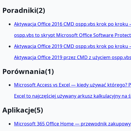
Poradniki
(
2
)
Aktywacja Office 2016 CMD ospp.vbs krok po kroku 
ospp.vbs to skrypt Microsoft Office Software Protec
Aktywacja Office 2019 CMD ospp.vbs krok po kroku —
Aktywacja Office 2019 przez CMD z użyciem ospp.vbs 
Porównania
(
1
)
Microsoft Access vs Excel — kiedy używać którego? 
Excel to najczęściej używany arkusz kalkulacyjny na
Aplikacje
(
5
)
Microsoft 365 Office Home — przewodnik zakupowy