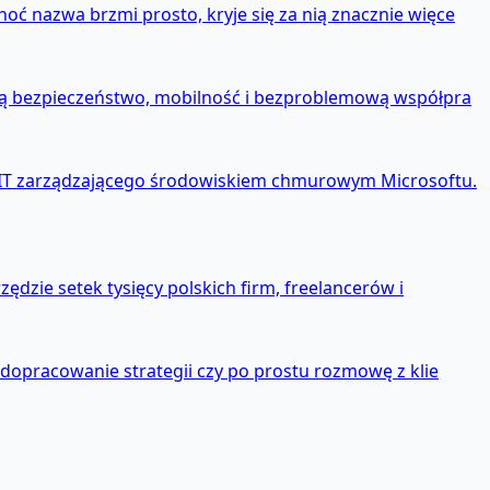
ć nazwa brzmi prosto, kryje się za nią znacznie więce
ają bezpieczeństwo, mobilność i bezproblemową współpra
a IT zarządzającego środowiskiem chmurowym Microsoftu.
ędzie setek tysięcy polskich firm, freelancerów i
 dopracowanie strategii czy po prostu rozmowę z klie