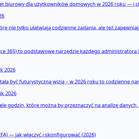
iet biurowy dla użytkowników domowych w 2026 roku — i cho
26
e nie tylko ułatwiają codzienne zadania, ale też zapewni
fice 365) to podstawowe narzędzie każdego administrator
ik 2026
ła być futurystyczną wizją – w 2026 roku to codzienne narz
ik 2026
ele godzin, które można by przeznaczyć na analizę danych,
FA) — jak włączyć i skonfigurować (2026)