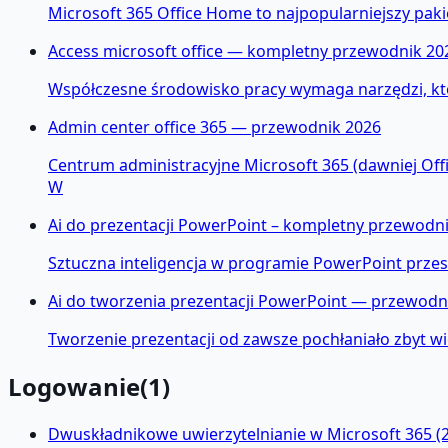
Microsoft 365 Office Home to najpopularniejszy pak
Access microsoft office — kompletny przewodnik 20
Współczesne środowisko pracy wymaga narzędzi, któr
Admin center office 365 — przewodnik 2026
Centrum administracyjne Microsoft 365 (dawniej Of
W
Ai do prezentacji PowerPoint – kompletny przewodn
Sztuczna inteligencja w programie PowerPoint przesta
Ai do tworzenia prezentacji PowerPoint — przewodn
Tworzenie prezentacji od zawsze pochłaniało zbyt wi
Logowanie
(
1
)
Dwuskładnikowe uwierzytelnianie w Microsoft 365 (2