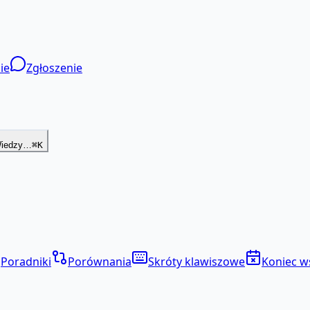
ie
Zgłoszenie
Wiedzy…
⌘K
Poradniki
Porównania
Skróty klawiszowe
Koniec w