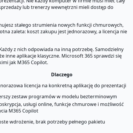
rezentacji. Nie każdy komputer w firmie musi mieć cały
 sprzedaży lub trenerzy wewnętrzni mieli dostęp do
zymujesz stałego strumienia nowych funkcji chmurowych,
na zaleta: koszt zakupu jest jednorazowy, a licencja nie
 Każdy z nich odpowiada na inną potrzebę. Samodzielny
e inne aplikacje klasyczne. Microsoft 365 sprawdzi się
kimi jak M365 Copilot.
Dlaczego
dnorazowa licencja na konkretną aplikację do prezentacji
erszy zestaw programów w modelu bezterminowym
bskrypcja, usługi online, funkcje chmurowe i możliwość
ycia M365 Copilot
oste wdrożenie, brak potrzeby pełnego pakietu