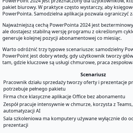
PowerPoint 2024 jest przeznaczony dla użytkowników, któ
pakiet biurowy. W praktyce często wystarczy, aby księgow
PowerPointa. Samodzielna aplikacja pozwala ograniczyć z
Najważniejszą cechą PowerPointa 2024 jest bezterminowy c
ale dostajesz stabilną wersję programu z określonym cykle
generuje kolejnej pozycji abonamentowej co miesiąc.
Warto odróżnić trzy typowe scenariusze: samodzielny Powe
PowerPoint jest dobry wtedy, gdy użytkownik tworzy główn
tam, gdzie kluczowe są usługi chmurowe, praca zespołowa, 
Scenariusz
Pracownik działu sprzedaży tworzy oferty i prezentacje p
potrzebuje pełnego pakietu
Firma chce klasyczne aplikacje Office bez abonamentu
Zespół pracuje intensywnie w chmurze, korzysta z Teams,
automatyzacji AI
Sala szkoleniowa ma komputery używane wyłącznie do odt
prezentacji