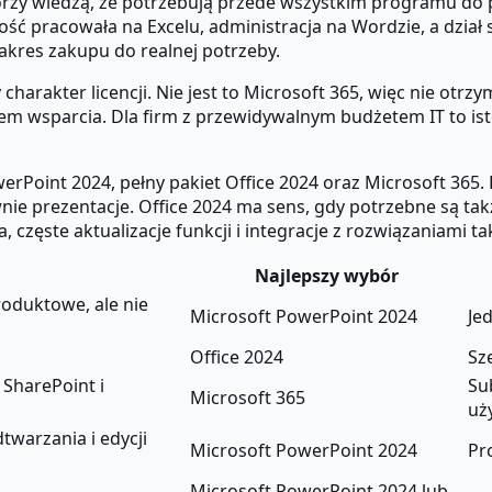
rzy wiedzą, że potrzebują przede wszystkim programu do p
ość pracowała na Excelu, administracja na Wordzie, a dział
akres zakupu do realnej potrzeby.
harakter licencji. Nie jest to Microsoft 365, więc nie otr
m wsparcia. Dla firm z przewidywalnym budżetem IT to istot
rPoint 2024, pełny pakiet Office 2024 oraz Microsoft 365.
ie prezentacje. Office 2024 ma sens, gdy potrzebne są takż
częste aktualizacje funkcji i integracje z rozwiązaniami ta
Najlepszy wybór
roduktowe, ale nie
Microsoft PowerPoint 2024
Je
Office 2024
Sz
 SharePoint i
Su
Microsoft 365
uż
warzania i edycji
Microsoft PowerPoint 2024
Pr
Microsoft PowerPoint 2024 lub