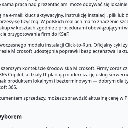
ale sama praca nad prezentacjami może odbywać się lokalnie
 e-mail: klucz aktywacyjny, instrukcję instalacji, plik lub 
przesyłkę fizyczną. W polskich realiach ma to znaczenie szc
up w kosztach zgodnie z procedurami obowiązującymi w pr
ie przygotowania firm do KSeF.
woczesnego modelu instalacji Click-to-Run. Oficjalny cykl ży
esie Microsoft udostępnia poprawki bezpieczeństwa i aktual
szerszym kontekście środowiska Microsoft. Firmy coraz cz
65 Copilot, a działy IT planują modernizację usług serwer
dnak produktem lokalnym i bezterminowym — dobrym dla tych
oft 365.
i dokumentem sprzedaży, możesz sprawdzić aktualną cenę w 
 wyborem