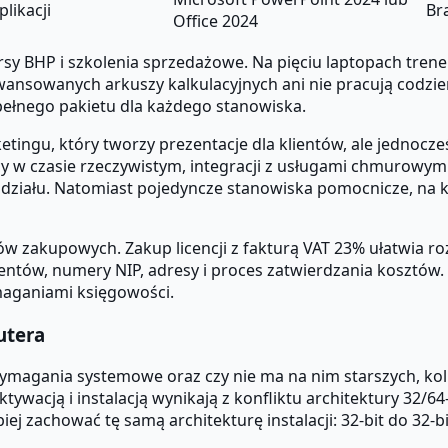
likacji
Br
Office 2024
sy BHP i szkolenia sprzedażowe. Na pięciu laptopach trene
awansowanych arkuszy kalkulacyjnych ani nie pracują codz
pełnego pakietu dla każdego stanowiska.
tingu, który tworzy prezentacje dla klientów, ale jednocz
acy w czasie rzeczywistym, integracji z usługami chmurowym
ziału. Natomiast pojedyncze stanowiska pomocnicze, na któ
w zakupowych. Zakup licencji z fakturą VAT 23% ułatwia ro
hentów, numery NIP, adresy i proces zatwierdzania koszt
aganiami księgowości.
utera
ymagania systemowe oraz czy nie ma na nim starszych, kolidu
tywacją i instalacją wynikają z konfliktu architektury 32/64
piej zachować tę samą architekturę instalacji: 32-bit do 32-bi