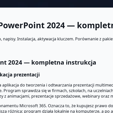
 PowerPoint 2024 — kompletn
apisy. Instalacja, aktywacja kluczem. Porównanie z pakiet
int 2024 — kompletna instrukcja
kacja prezentacji
aplikacja do tworzenia i odtwarzania prezentacji multimed
e. Program sprawdza się w firmach, szkołach, na uczelniac
y z animacjami, prezentacje sprzedażowe, webinary oraz ma
bonamentu Microsoft 365. Oznacza to, że kupujesz prawo do
sza różnica: program działa lokalnie na komputerze, a po a