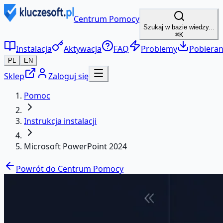
Centrum Pomocy
Szukaj w bazie wiedzy...
⌘K
Instalacja
Aktywacja
FAQ
Problemy
Pobieran
PL
EN
Sklep
Zaloguj się
Pomoc
Instrukcja instalacji
Microsoft PowerPoint 2024
Powrót do Centrum Pomocy