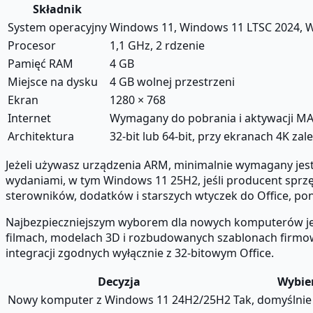
Składnik
System operacyjny
Windows 11, Windows 11 LTSC 2024, W
Procesor
1,1 GHz, 2 rdzenie
Pamięć RAM
4 GB
Miejsce na dysku
4 GB wolnej przestrzeni
Ekran
1280 × 768
Internet
Wymagany do pobrania i aktywacji M
Architektura
32-bit lub 64-bit, przy ekranach 4K zal
Jeżeli używasz urządzenia ARM, minimalnie wymagany je
wydaniami, w tym Windows 11 25H2, jeśli producent sprzę
sterowników, dodatków i starszych wtyczek do Office, p
Najbezpieczniejszym wyborem dla nowych komputerów jest 
filmach, modelach 3D i rozbudowanych szablonach firmow
integracji zgodnych wyłącznie z 32-bitowym Office.
Decyzja
Wybier
Nowy komputer z Windows 11 24H2/25H2
Tak, domyślnie