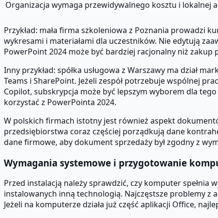
Organizacja wymaga przewidywalnego kosztu i lokalnej ap
Przykład: mała firma szkoleniowa z Poznania prowadzi kur
wykresami i materiałami dla uczestników. Nie edytują za
PowerPoint 2024 może być bardziej racjonalny niż zakup 
Inny przykład: spółka usługowa z Warszawy ma dział marke
Teams i SharePoint. Jeżeli zespół potrzebuje wspólnej pr
Copilot, subskrypcja może być lepszym wyborem dla tego d
korzystać z PowerPointa 2024.
W polskich firmach istotny jest również aspekt dokumentó
przedsiębiorstwa coraz częściej porządkują dane kontra
dane firmowe, aby dokument sprzedaży był zgodny z wym
Wymagania systemowe i przygotowanie komp
Przed instalacją należy sprawdzić, czy komputer spełnia w
instalowanych inną technologią. Najczęstsze problemy z ak
Jeżeli na komputerze działa już część aplikacji Office, najle