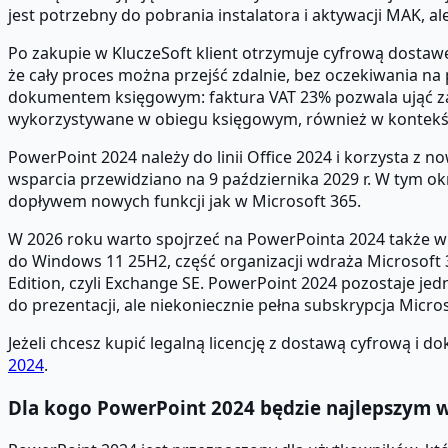
jest potrzebny do pobrania instalatora i aktywacji MAK, 
Po zakupie w KluczeSoft klient otrzymuje cyfrową dostawę na
że cały proces można przejść zdalnie, bez oczekiwania na 
dokumentem księgowym: faktura VAT 23% pozwala ująć zak
wykorzystywane w obiegu księgowym, również w kontekśc
PowerPoint 2024 należy do linii Office 2024 i korzysta z no
wsparcia przewidziano na 9 października 2029 r. W tym okr
dopływem nowych funkcji jak w Microsoft 365.
W 2026 roku warto spojrzeć na PowerPointa 2024 także w 
do Windows 11 25H2, część organizacji wdraża Microsoft 3
Edition, czyli Exchange SE. PowerPoint 2024 pozostaje je
do prezentacji, ale niekoniecznie pełna subskrypcja Micros
Jeżeli chcesz kupić legalną licencję z dostawą cyfrową 
2024
.
Dla kogo PowerPoint 2024 będzie najlepszym