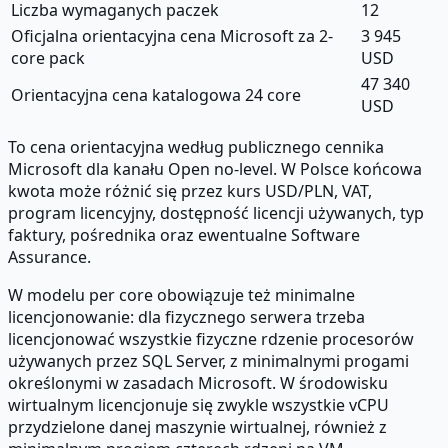
Liczba wymaganych paczek
12
Oficjalna orientacyjna cena Microsoft za 2-
3 945
core pack
USD
47 340
Orientacyjna cena katalogowa 24 core
USD
To cena orientacyjna według publicznego cennika
Microsoft dla kanału Open no-level. W Polsce końcowa
kwota może różnić się przez kurs USD/PLN, VAT,
program licencyjny, dostępność licencji używanych, typ
faktury, pośrednika oraz ewentualne Software
Assurance.
W modelu per core obowiązuje też minimalne
licencjonowanie: dla fizycznego serwera trzeba
licencjonować wszystkie fizyczne rdzenie procesorów
używanych przez SQL Server, z minimalnymi progami
określonymi w zasadach Microsoft. W środowisku
wirtualnym licencjonuje się zwykle wszystkie vCPU
przydzielone danej maszynie wirtualnej, również z