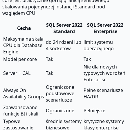
core jest praktycznie górną granicą sensownego
skalowania pojedynczej instancji Standard pod
względem CPU.
SQL Server 2022
SQL Server 2022
Cecha
Standard
Enterprise
Maksymalna skala
do 24 rdzeni lub
limit systemu
CPU dla Database
4 socketów
operacyjnego
Engine
Model per core
Tak
Tak
Nie dla nowych
Server + CAL
Tak
typowych wdrożeń
Enterprise
Ograniczone
Always On
Pełne scenariusze
podstawowe
Availability Groups
HA/DR
scenariusze
Zaawansowane
Ograniczone
Pełniejsze
funkcje BI i skali
Typowe
średnie systemy
krytyczne systemy
zastosowanie
biznesowe
klasy enterprise