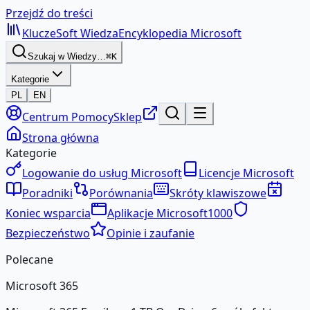
Przejdź do treści
KluczeSoft
Wiedza
Encyklopedia Microsoft
Szukaj w Wiedzy…
⌘K
Kategorie
PL
EN
Centrum Pomocy
Sklep
Strona główna
Kategorie
Logowanie do usług Microsoft
Licencje Microsoft
Poradniki
Porównania
Skróty klawiszowe
Koniec wsparcia
Aplikacje Microsoft
1000
Bezpieczeństwo
Opinie i zaufanie
Polecane
Microsoft 365