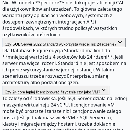
Nie. W modelu **per core** nie dokupujesz licencji CAL
dla użytkowników ani urządzeń. To główna zaleta tego
wariantu przy aplikacjach webowych, systemach z
dostępem zewnętrznym, integracjach API i
środowiskach, w których trudno policzyć wszystkich
użytkowników pośrednich.
Czy SQL Server 2022 Standard wykorzysta więcej niż 24 rdzenie?
Dla Database Engine edycja Standard ma limit do
**mniejszej wartości z 4 socketów lub 24 rdzeni**. Jeśli
serwer ma więcej rdzeni, Standard nie jest sposobem na
ich pełne wykorzystanie w jednej instancji. W takim
scenariuszu trzeba rozważyć Enterprise, zmianę
architektury albo podział obciążeń.
Czy 24 core lepiej licencjonować fizycznie czy jako VM?
To zależy od środowiska. Jeśli SQL Server działa na jednej
maszynie wirtualnej z 24 vCPU, licencjonowanie VM
może być prostsze i tańsze niż licencjonowanie całego
hosta. Jeśli jednak masz wiele VM z SQL Serverem,
klastry i migracje między hostami, trzeba dokładnie