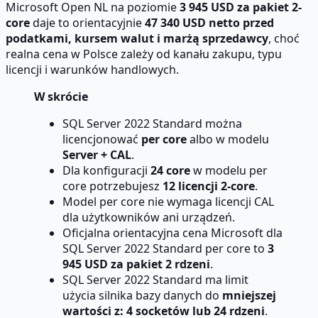
Microsoft Open NL na poziomie
3 945 USD za pakiet 2-
core
daje to orientacyjnie
47 340 USD netto przed
podatkami, kursem walut i marżą sprzedawcy
, choć
realna cena w Polsce zależy od kanału zakupu, typu
licencji i warunków handlowych.
W skrócie
SQL Server 2022 Standard można
licencjonować
per core
albo w modelu
Server + CAL
.
Dla konfiguracji
24 core
w modelu per
core potrzebujesz
12 licencji 2-core
.
Model per core nie wymaga licencji CAL
dla użytkowników ani urządzeń.
Oficjalna orientacyjna cena Microsoft dla
SQL Server 2022 Standard per core to
3
945 USD za pakiet 2 rdzeni
.
SQL Server 2022 Standard ma limit
użycia silnika bazy danych do
mniejszej
wartości z: 4 socketów lub 24 rdzeni
.