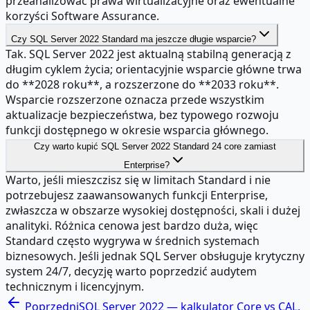
przeanalizować prawa wirtualizacyjne oraz ewentualne
korzyści Software Assurance.
Czy SQL Server 2022 Standard ma jeszcze długie wsparcie?
Tak. SQL Server 2022 jest aktualną stabilną generacją z
długim cyklem życia; orientacyjnie wsparcie główne trwa
do **2028 roku**, a rozszerzone do **2033 roku**.
Wsparcie rozszerzone oznacza przede wszystkim
aktualizacje bezpieczeństwa, bez typowego rozwoju
funkcji dostępnego w okresie wsparcia głównego.
Czy warto kupić SQL Server 2022 Standard 24 core zamiast
Enterprise?
Warto, jeśli mieszczisz się w limitach Standard i nie
potrzebujesz zaawansowanych funkcji Enterprise,
zwłaszcza w obszarze wysokiej dostępności, skali i dużej
analityki. Różnica cenowa jest bardzo duża, więc
Standard często wygrywa w średnich systemach
biznesowych. Jeśli jednak SQL Server obsługuje krytyczny
system 24/7, decyzję warto poprzedzić audytem
technicznym i licencyjnym.
Poprzedni
SQL Server 2022 — kalkulator Core vs CAL,