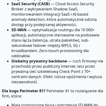
SaaS Security (CASB)
— Cloud Access Security
Broker z wykrywaniem Shadow SaaS,
monitorowaniem integracji SaaS i AI-based
anomaly detection, które automatycznie odcina
dostęp przy podejrzanej aktywności.
SD-WAN
— optymalizacja routingu dla 10 000+
aplikacji, automatyczne sterowanie na podstawie
stanu łącza (latencja, utrata pakietów), sub-
sekundowe failover między MPLS, 5G i
broadbandem. Zero-touch provisioning dla
oddziałów.
Globalny prywatny backbone
— ruch firmowy nie
przechodzi przez publiczny internet, lecz przez
prywatną sieć szkieletową Check Point z 70+
centrami danych. Efekt: niższe opóźnienia i wyższa
niezawodność.
Dla kogo Perimeter 81?
Perimeter 81 to rozwiązanie dla
firm, które:
Mają rozproszone biura i potrzebują SD-WAN do