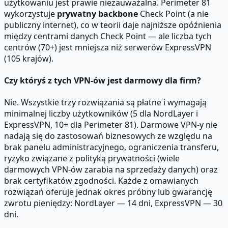
użytkowaniu jest prawie niezauważalna. Perimeter 81
wykorzystuje
prywatny backbone
Check Point (a nie
publiczny internet), co w teorii daje najniższe opóźnienia
między centrami danych Check Point — ale liczba tych
centrów (70+) jest mniejsza niż serwerów ExpressVPN
(105 krajów).
Czy któryś z tych VPN-ów jest darmowy dla firm?
Nie. Wszystkie trzy rozwiązania są płatne i wymagają
minimalnej liczby użytkowników (5 dla NordLayer i
ExpressVPN, 10+ dla Perimeter 81). Darmowe VPN-y nie
nadają się do zastosowań biznesowych ze względu na
brak panelu administracyjnego, ograniczenia transferu,
ryzyko związane z polityką prywatności (wiele
darmowych VPN-ów zarabia na sprzedaży danych) oraz
brak certyfikatów zgodności. Każde z omawianych
rozwiązań oferuje jednak okres próbny lub gwarancję
zwrotu pieniędzy: NordLayer — 14 dni, ExpressVPN — 30
dni.