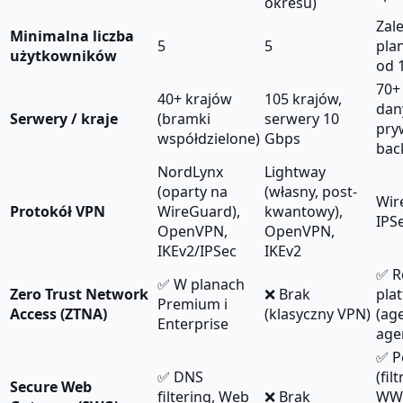
okresu)
Zal
Minimalna liczba
5
5
pla
użytkowników
od 
70+
40+ krajów
105 krajów,
dan
Serwery / kraje
(bramki
serwery 10
pry
współdzielone)
Gbps
bac
NordLynx
Lightway
(oparty na
(własny, post-
Wir
Protokół VPN
WireGuard),
kwantowy),
IPS
OpenVPN,
OpenVPN,
IKEv2/IPSec
IKEv2
✅ R
✅ W planach
Zero Trust Network
❌ Brak
pla
Premium i
Access (ZTNA)
(klasyczny VPN)
(ag
Enterprise
age
✅ P
✅ DNS
(fil
Secure Web
filtering, Web
❌ Brak
WWW