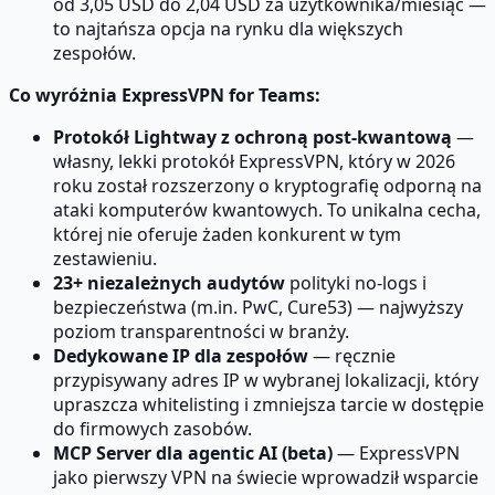
od 3,05 USD do 2,04 USD za użytkownika/miesiąc —
to najtańsza opcja na rynku dla większych
zespołów.
Co wyróżnia ExpressVPN for Teams:
Protokół Lightway z ochroną post-kwantową
—
własny, lekki protokół ExpressVPN, który w 2026
roku został rozszerzony o kryptografię odporną na
ataki komputerów kwantowych. To unikalna cecha,
której nie oferuje żaden konkurent w tym
zestawieniu.
23+ niezależnych audytów
polityki no-logs i
bezpieczeństwa (m.in. PwC, Cure53) — najwyższy
poziom transparentności w branży.
Dedykowane IP dla zespołów
— ręcznie
przypisywany adres IP w wybranej lokalizacji, który
upraszcza whitelisting i zmniejsza tarcie w dostępie
do firmowych zasobów.
MCP Server dla agentic AI (beta)
— ExpressVPN
jako pierwszy VPN na świecie wprowadził wsparcie