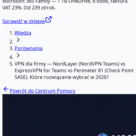
Microsoft 365 Family — 1 TB OneDrive, 6 osób, faktura
VAT 23%. Od 239 zł/rok.
Sprawdź w sklepie
Wiedza
Porównania
VPN dla firmy — NordLayer (NordVPN Teams) vs
ExpressVPN for Teams vs Perimeter 81 (Check Point
SASE). Które rozwiązanie wybrać w 2026?
Powrót do Centrum Pomocy