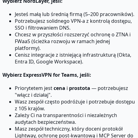
Wybierz
NordLayer
, jeśli:
Jesteś małą lub średnią firmą (5–200 pracowników).
Potrzebujesz solidnego VPN-a z kontrolą dostępu,
SSO i filtrowaniem DNS.
Chcesz w przyszłości rozszerzyć ochronę o ZTNA i
FWaaS (ścieżka rozwoju w ramach jednej
platformy).
Cenisz integracje z istniejącą infrastrukturą (Okta,
Entra ID, Google Workspace).
Wybierz
ExpressVPN for Teams
, jeśli:
Priorytetem jest
cena
i
prostota
— potrzebujesz
"włącz i działaj".
Wasz zespół często podróżuje i potrzebuje dostępu
z 105 krajów.
Zależy Ci na transparentności i niezależnych
audytach bezpieczeństwa.
Masz zespół techniczny, który doceni protokół
Lightway, ochronę post-kwantową i MCP Server do