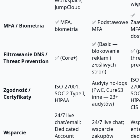
Workspace,
wię
JumpCloud
✅
✅ MFA,
✅ Podstawowe
Zaa
MFA / Biometria
biometria
MFA
MFA,
dos
✅ (Basic —
blokowanie
✅ (
Filtrowanie DNS /
✅ (Core+)
reklam i
thr
Threat Prevention
złośliwych
pre
stron)
ISO
Audyty no-logs
ISO 27001,
270
Zgodność /
(PwC, Cure53 i
SOC 2 Type I,
SOC
Certyfikaty
inne — 23+
HIPAA
HIP
audytów)
CIS
24/7 live
chat/email;
24/7 live chat;
Wsp
Dedicated
wsparcie
ent
Wsparcie
Account
zakupów
ded