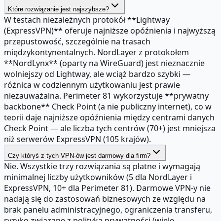
Które rozwiązanie jest najszybsze?
W testach niezależnych protokół **Lightway
(ExpressVPN)** oferuje najniższe opóźnienia i najwyższą
przepustowość, szczególnie na trasach
międzykontynentalnych. NordLayer z protokołem
**NordLynx** (oparty na WireGuard) jest nieznacznie
wolniejszy od Lightway, ale wciąż bardzo szybki —
różnica w codziennym użytkowaniu jest prawie
niezauważalna. Perimeter 81 wykorzystuje **prywatny
backbone** Check Point (a nie publiczny internet), co w
teorii daje najniższe opóźnienia między centrami danych
Check Point — ale liczba tych centrów (70+) jest mniejsza
niż serwerów ExpressVPN (105 krajów).
Czy któryś z tych VPN-ów jest darmowy dla firm?
Nie. Wszystkie trzy rozwiązania są płatne i wymagają
minimalnej liczby użytkowników (5 dla NordLayer i
ExpressVPN, 10+ dla Perimeter 81). Darmowe VPN-y nie
nadają się do zastosowań biznesowych ze względu na
brak panelu administracyjnego, ograniczenia transferu,
ryzyko związane z polityką prywatności (wiele