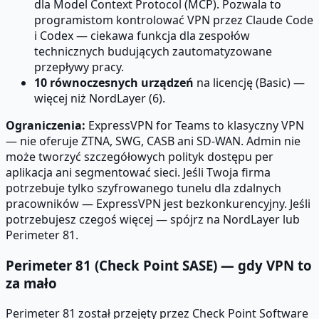
dla Model Context Protocol (MCP). Pozwala to
programistom kontrolować VPN przez Claude Code
i Codex — ciekawa funkcja dla zespołów
technicznych budujących zautomatyzowane
przepływy pracy.
10 równoczesnych urządzeń
na licencję (Basic) —
więcej niż NordLayer (6).
Ograniczenia:
ExpressVPN for Teams to klasyczny VPN
— nie oferuje ZTNA, SWG, CASB ani SD-WAN. Admin nie
może tworzyć szczegółowych polityk dostępu per
aplikacja ani segmentować sieci. Jeśli Twoja firma
potrzebuje tylko szyfrowanego tunelu dla zdalnych
pracowników — ExpressVPN jest bezkonkurencyjny. Jeśli
potrzebujesz czegoś więcej — spójrz na NordLayer lub
Perimeter 81.
Perimeter 81 (Check Point SASE) — gdy VPN to
za mało
Perimeter 81 został przejęty przez Check Point Software