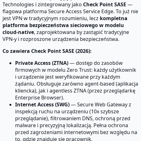
Technologies i zintegrowany jako
Check Point SASE
—
flagowa platforma Secure Access Service Edge. To już nie
jest VPN w tradycyjnym rozumieniu, lecz
kompletna
platforma bezpieczeństwa sieciowego w modelu
cloud-native
, zaprojektowana by zastąpić tradycyjne
VPN-y i rozproszone urządzenia bezpieczeństwa.
Co zawiera Check Point SASE (2026):
Private Access (ZTNA)
— dostęp do zasobów
firmowych w modelu Zero Trust: każdy użytkownik
i urządzenie jest weryfikowane przy każdym
żądaniu. Obsługuje zarówno agent-based (aplikacja
kliencka), jak i agentless ZTNA (przez przeglądarkę
Enterprise Browser).
Internet Access (SWG)
— Secure Web Gateway z
inspekcją ruchu na urządzeniu (10x szybsze
przeglądanie), filtrowaniem DNS, ochroną przed
malware i precyzyjną lokalizacją. Pełna ochrona
przed zagrożeniami internetowymi bez względu na
to, gdzie znajduje się pracownik.