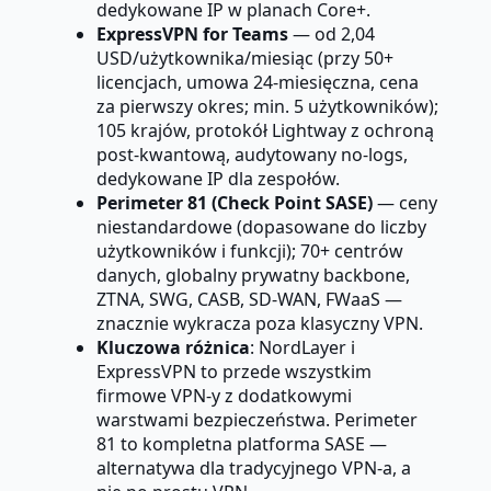
dedykowane IP w planach Core+.
ExpressVPN for Teams
— od 2,04
USD/użytkownika/miesiąc (przy 50+
licencjach, umowa 24-miesięczna, cena
za pierwszy okres; min. 5 użytkowników);
105 krajów, protokół Lightway z ochroną
post-kwantową, audytowany no-logs,
dedykowane IP dla zespołów.
Perimeter 81 (Check Point SASE)
— ceny
niestandardowe (dopasowane do liczby
użytkowników i funkcji); 70+ centrów
danych, globalny prywatny backbone,
ZTNA, SWG, CASB, SD-WAN, FWaaS —
znacznie wykracza poza klasyczny VPN.
Kluczowa różnica
: NordLayer i
ExpressVPN to przede wszystkim
firmowe VPN-y z dodatkowymi
warstwami bezpieczeństwa. Perimeter
81 to kompletna platforma SASE —
alternatywa dla tradycyjnego VPN-a, a