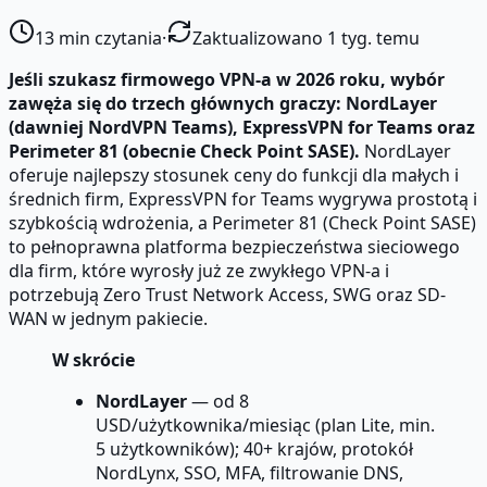
13
min czytania
·
Zaktualizowano 1 tyg. temu
Jeśli szukasz firmowego VPN-a w 2026 roku, wybór
zawęża się do trzech głównych graczy: NordLayer
(dawniej NordVPN Teams), ExpressVPN for Teams oraz
Perimeter 81 (obecnie Check Point SASE).
NordLayer
oferuje najlepszy stosunek ceny do funkcji dla małych i
średnich firm, ExpressVPN for Teams wygrywa prostotą i
szybkością wdrożenia, a Perimeter 81 (Check Point SASE)
to pełnoprawna platforma bezpieczeństwa sieciowego
dla firm, które wyrosły już ze zwykłego VPN-a i
potrzebują Zero Trust Network Access, SWG oraz SD-
WAN w jednym pakiecie.
W skrócie
NordLayer
— od 8
USD/użytkownika/miesiąc (plan Lite, min.
5 użytkowników); 40+ krajów, protokół
NordLynx, SSO, MFA, filtrowanie DNS,