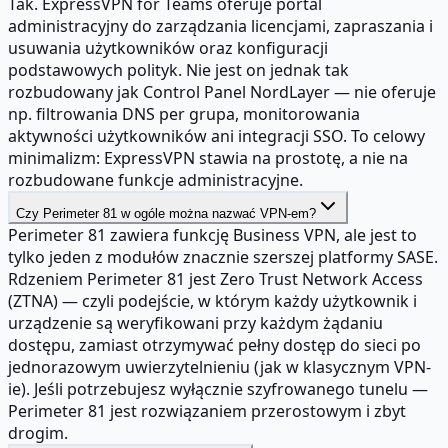
Tak. ExpressVPN for Teams oferuje portal
administracyjny do zarządzania licencjami, zapraszania i
usuwania użytkowników oraz konfiguracji
podstawowych polityk. Nie jest on jednak tak
rozbudowany jak Control Panel NordLayer — nie oferuje
np. filtrowania DNS per grupa, monitorowania
aktywności użytkowników ani integracji SSO. To celowy
minimalizm: ExpressVPN stawia na prostotę, a nie na
rozbudowane funkcje administracyjne.
Czy Perimeter 81 w ogóle można nazwać VPN-em?
Perimeter 81 zawiera funkcję Business VPN, ale jest to
tylko jeden z modułów znacznie szerszej platformy SASE.
Rdzeniem Perimeter 81 jest Zero Trust Network Access
(ZTNA) — czyli podejście, w którym każdy użytkownik i
urządzenie są weryfikowani przy każdym żądaniu
dostępu, zamiast otrzymywać pełny dostęp do sieci po
jednorazowym uwierzytelnieniu (jak w klasycznym VPN-
ie). Jeśli potrzebujesz wyłącznie szyfrowanego tunelu —
Perimeter 81 jest rozwiązaniem przerostowym i zbyt
drogim.