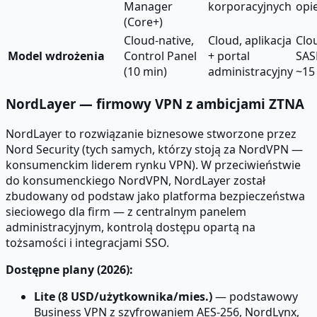
Manager
korporacyjnych
opi
(Core+)
Cloud-native,
Cloud, aplikacja
Clo
Model wdrożenia
Control Panel
+ portal
SAS
(10 min)
administracyjny
~15
NordLayer — firmowy VPN z ambicjami ZTNA
NordLayer to rozwiązanie biznesowe stworzone przez
Nord Security (tych samych, którzy stoją za NordVPN —
konsumenckim liderem rynku VPN). W przeciwieństwie
do konsumenckiego NordVPN, NordLayer został
zbudowany od podstaw jako platforma bezpieczeństwa
sieciowego dla firm — z centralnym panelem
administracyjnym, kontrolą dostępu opartą na
tożsamości i integracjami SSO.
Dostępne plany (2026):
Lite (8 USD/użytkownika/mies.)
— podstawowy
Business VPN z szyfrowaniem AES-256, NordLynx,