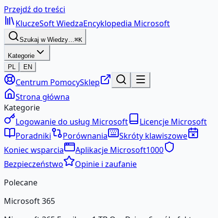
Przejdź do treści
KluczeSoft
Wiedza
Encyklopedia Microsoft
Szukaj w Wiedzy…
⌘K
Kategorie
PL
EN
Centrum Pomocy
Sklep
Strona główna
Kategorie
Logowanie do usług Microsoft
Licencje Microsoft
Poradniki
Porównania
Skróty klawiszowe
Koniec wsparcia
Aplikacje Microsoft
1000
Bezpieczeństwo
Opinie i zaufanie
Polecane
Microsoft 365