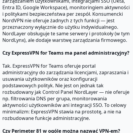
zarządzaniem użytkownikami, integracjami SSO (Okta,
Entra ID, Google Workspace), monitoringiem aktywności
i politykami bezpieczeństwa per zespół. Konsumencki
NordVPN nie oferuje żadnych z tych funkcji — jest
przeznaczony wyłącznie do użytku indywidualnego.
NordLayer obsługuje te same serwery i protokoły (w tym
NordLynx), ale dodaje warstwę zarządzania firmowego.
Czy ExpressVPN for Teams ma panel administracyjny?
Tak. ExpressVPN for Teams oferuje portal
administracyjny do zarządzania licencjami, zapraszania i
usuwania użytkowników oraz konfiguracji
podstawowych polityk. Nie jest on jednak tak
rozbudowany jak Control Panel NordLayer — nie oferuje
np. filtrowania DNS per grupa, monitorowania
aktywności użytkowników ani integracji SSO. To celowy
minimalizm: ExpressVPN stawia na prostotę, a nie na
rozbudowane funkcje administracyjne.
Czy Perimeter 81 w ogóle można nazwać VPN-em?