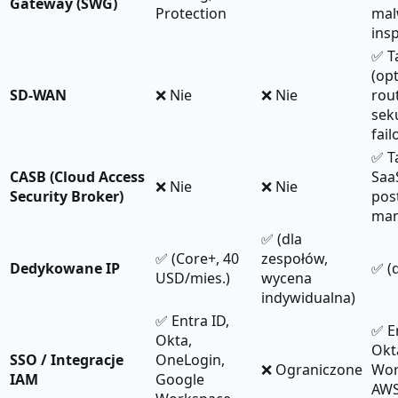
Gateway (SWG)
Protection
mal
ins
✅ T
(op
SD-WAN
❌ Nie
❌ Nie
rou
sek
fail
✅ T
CASB (Cloud Access
Saa
❌ Nie
❌ Nie
Security Broker)
pos
man
✅ (dla
✅ (Core+, 40
zespołów,
Dedykowane IP
✅ (
USD/mies.)
wycena
indywidualna)
✅ Entra ID,
✅ E
Okta,
Okt
SSO / Integracje
OneLogin,
❌ Ograniczone
Wor
IAM
Google
AWS