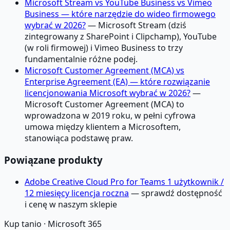
Microsoft Stream vs YouTube Business vs Vimeo
Business — które narzędzie do wideo firmowego
wybrać w 2026?
— Microsoft Stream (dziś
zintegrowany z SharePoint i Clipchamp), YouTube
(w roli firmowej) i Vimeo Business to trzy
fundamentalnie różne podej.
Microsoft Customer Agreement (MCA) vs
Enterprise Agreement (EA) — które rozwiązanie
licencjonowania Microsoft wybrać w 2026?
—
Microsoft Customer Agreement (MCA) to
wprowadzona w 2019 roku, w pełni cyfrowa
umowa między klientem a Microsoftem,
stanowiąca podstawę praw.
Powiązane produkty
Adobe Creative Cloud Pro for Teams 1 użytkownik /
12 miesięcy licencja roczna
— sprawdź dostępność
i cenę w naszym sklepie
Kup tanio ·
Microsoft 365