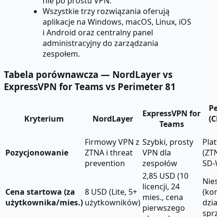
nie po prostu VPN.
Wszystkie trzy rozwiązania oferują
aplikacje na Windows, macOS, Linux, iOS
i Android oraz centralny panel
administracyjny do zarządzania
zespołem.
Tabela porównawcza — NordLayer vs
ExpressVPN for Teams vs Perimeter 81
Pe
ExpressVPN for
Kryterium
NordLayer
(C
Teams
Firmowy VPN z
Szybki, prosty
Pla
Pozycjonowanie
ZTNA i threat
VPN dla
(ZT
prevention
zespołów
SD-
2,85 USD (10
Nie
licencji, 24
Cena startowa (za
8 USD (Lite, 5+
(ko
mies., cena
użytkownika/mies.)
użytkowników)
dzi
pierwszego
spr