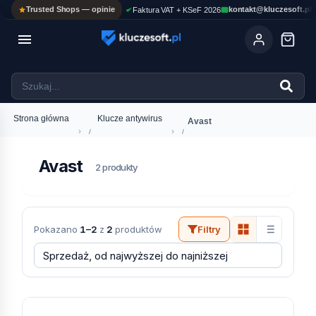
Trusted Shops — opinie
kontakt@kluczesoft.pl
Faktura VAT + KSeF 2026

Ola
ASYSTENT AI
Pomoc KluczeSoft • odpowiadam w kilka sekund
Strona główna
Klucze antywirus
Avast
›
›
Avast
2 produkty
Pokazano
1–2
z
2
produktów
Filtry