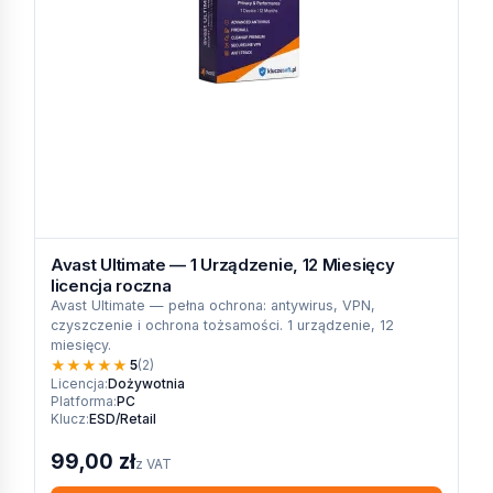
Avast Ultimate — 1 Urządzenie, 12 Miesięcy
licencja roczna
Avast Ultimate — pełna ochrona: antywirus, VPN,
czyszczenie i ochrona tożsamości. 1 urządzenie, 12
miesięcy.
★
★
★
★
★
5
(2)
Licencja:
Dożywotnia
Platforma:
PC
Klucz:
ESD/Retail
99,00 zł
z VAT