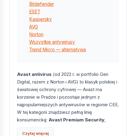
Bitdefender
ESET
Kaspersky
AVG
Norton
Wszystkie antywirusy
Trend Micro — alternatywa
Avast antivirus
(od 2022 r. w portfolio Gen
Digital, razem z Norton i AVG) to klasyk polskiej i
światowej ochrony cyfrowej — Avast ma
korzenie w Pradze i pozostaje jednym z
najpopularniejszych antywirusów w regionie CEE.
W tej kategorii znajdziesz pełną linię
konsumencką:
Avast Premium Security
,
flagowy pakiet
Avast Ultimate
(Premium +
Czytaj więcej
Cleanup + SecureLine VPN + AntiTrack) oraz