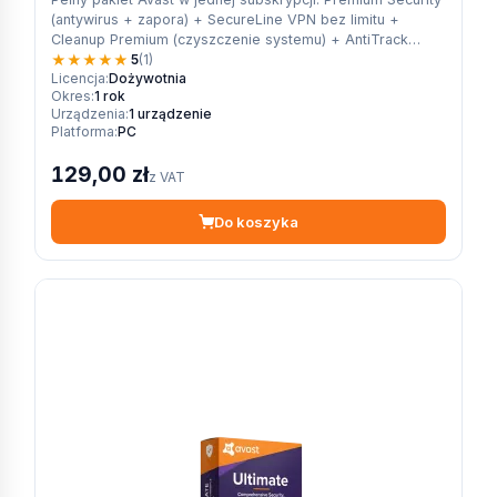
(antywirus + zapora) + SecureLine VPN bez limitu +
Cleanup Premium (czyszczenie systemu) + AntiTrack
★
★
★
★
★
(blokowanie…
5
(1)
Licencja:
Dożywotnia
Okres:
1 rok
Urządzenia:
1 urządzenie
Platforma:
PC
129,00 zł
z VAT
Do koszyka