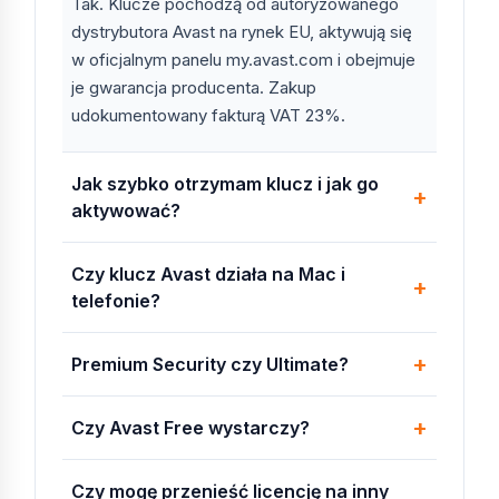
Tak. Klucze pochodzą od autoryzowanego
WERSJA
CENA
DLA KOGO
FUNKCJE
dystrybutora Avast na rynek EU, aktywują się
KLUCZOWE
w oficjalnym panelu my.avast.com i obejmuje
je gwarancja producenta. Zakup
Avast
0 zł
Użytkownicy
antywirus,
udokumentowany fakturą VAT 23%.
Free
domowi,
Wi-Fi
Antivirus
podstawowa
inspector,
ochrona
podstawowa
ochrona web
Jak szybko otrzymam klucz i jak go
aktywować?
Avast
od 99
Pełna
antywirus,
Premium
zł/rok
ochrona PC
anti-
Czy klucz Avast działa na Mac i
Security
phishing,
sandbox,
telefonie?
real site
Premium Security czy Ultimate?
Avast
od 189
Pełen pakiet
Premium +
Ultimate
zł/rok
domowy
SecureLine
VPN +
Czy Avast Free wystarczy?
Cleanup
Premium +
AntiTrack
Czy mogę przenieść licencję na inny