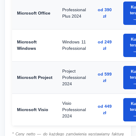
Ku
Professional
od 390
Microsoft Office
ter
Plus 2024
zł
Ku
Microsoft
Windows 11
od 249
ter
Windows
Professional
zł
Project
Ku
od 599
Microsoft Project
Professional
ter
zł
2024
Visio
Ku
od 449
Microsoft Visio
Professional
ter
zł
2024
* Ceny netto — do każdego zamówienia wystawiamy fakturę