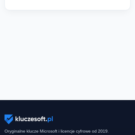
Oryginalne klucze Microsoft i licencje cyfrowe od 2019.