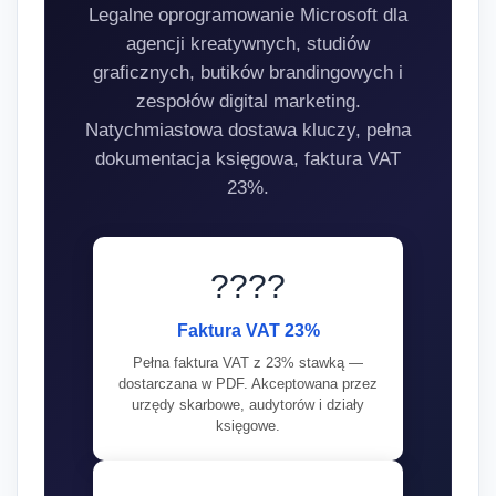
Legalne oprogramowanie Microsoft dla
agencji kreatywnych, studiów
graficznych, butików brandingowych i
zespołów digital marketing.
Natychmiastowa dostawa kluczy, pełna
dokumentacja księgowa, faktura VAT
23%.
????
Faktura VAT 23%
Pełna faktura VAT z 23% stawką —
dostarczana w PDF. Akceptowana przez
urzędy skarbowe, audytorów i działy
księgowe.