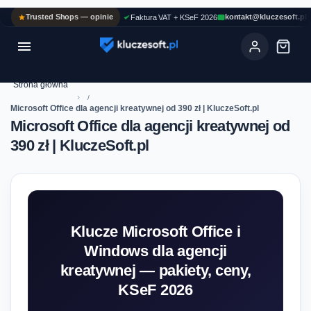
Trusted Shops — opinie
kontakt@kluczesoft.pl
Faktura VAT + KSeF 2026

Ola
ASYSTENT AI
Pomoc KluczeSoft • odpowiadam w kilka sekund
Strona główna
›
Microsoft Office dla agencji kreatywnej od 390 zł | KluczeSoft.pl
Microsoft Office dla agencji kreatywnej od
390 zł | KluczeSoft.pl
Klucze Microsoft Office i
Windows dla agencji
kreatywnej — pakiety, ceny,
KSeF 2026