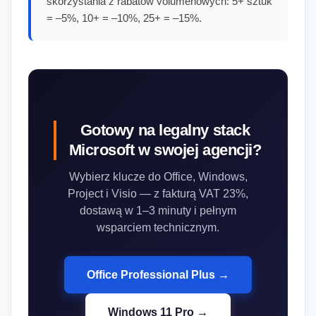
skorzystania z rabatów volumenowych: 5+ sztuk
= –5%, 10+ = –10%, 25+ = –15%.
Gotowy na legalny stack
Microsoft w swojej agencji?
Wybierz klucze do Office, Windows,
Project i Visio — z fakturą VAT 23%,
dostawą w 1–3 minuty i pełnym
wsparciem technicznym.
Office Professional Plus →
Windows 11 Pro →