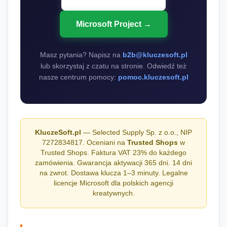
Microsoft Project →
Masz pytania? Napisz na
b2b@kluczesoft.pl
lub skorzystaj z czatu na stronie. Odwiedź też
nasze centrum pomocy:
pomoc.kluczesoft.pl
KluczeSoft.pl
— Selected Supply Sp. z o.o., NIP
7272834817. Oceniani na
Trusted Shops
w
Trusted Shops. Faktura VAT 23% do każdego
zamówienia. Gwarancja aktywacji 365 dni. 14 dni
na zwrot. Dostawa klucza 1–3 minuty. Legalne
licencje Microsoft dla polskich agencji
kreatywnych.