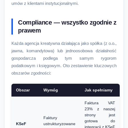
umów z klientami instytucjonalnymi.
Compliance — wszystko zgodnie z
prawem
Każda agencja kreatywna działająca jako spółka (z o.o.,
jawna, komandytowa) lub jednoosobowa działalność
gospodarcza podlega tym samym rygorom
podatkowym i księgowym. Oto zestawienie kluczowych
obszarów zgodności:
Obszar
Wymóg
Jak spełniamy
Faktura VAT
23% z naszej
strony jest
Faktury
gotowa do
KSeF
ustrukturyzowane
integracji z KSeF