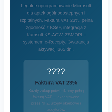
Legalne oprogramowanie Microsoft
dla aptek ogólnodostępnych i
szpitalnych. Faktura VAT 23%, pełna
zgodność z KSeF, integracja z
Kamsoft KS-AOW, ZSMOPL i
systemem e-Recepty. Gwarancja
aktywacji 365 dni.
????
Faktura VAT 23%
Każdy zakup potwierdzamy pełną
fakturą VAT — akceptowaną
przez NFZ, urzędy skarbowe i
audytorów.