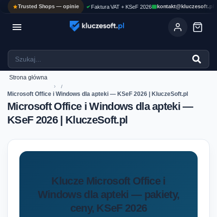
Trusted Shops — opinie
kontakt@kluczesoft.pl
Faktura VAT + KSeF 2026

Ola
ASYSTENT AI
Pomoc KluczeSoft • odpowiadam w kilka sekund
Strona główna
›
Microsoft Office i Windows dla apteki — KSeF 2026 | KluczeSoft.pl
Microsoft Office i Windows dla apteki —
KSeF 2026 | KluczeSoft.pl
Klucze Microsoft Office i
Windows dla apteki — pakiety,
ceny, KSeF 2026