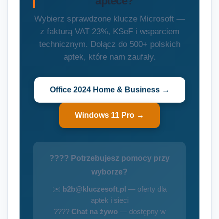
aptece?
Wybierz sprawdzone klucze Microsoft —
z fakturą VAT 23%, KSeF i wsparciem
technicznym. Dołącz do 500+ polskich
aptek, które nam zaufały.
Office 2024 Home & Business →
Windows 11 Pro →
???? Potrzebujesz pomocy przy
wyborze?
✉️
b2b@kluczesoft.pl
— oferty dla
aptek i sieci
????
Chat na żywo
— dostępny w