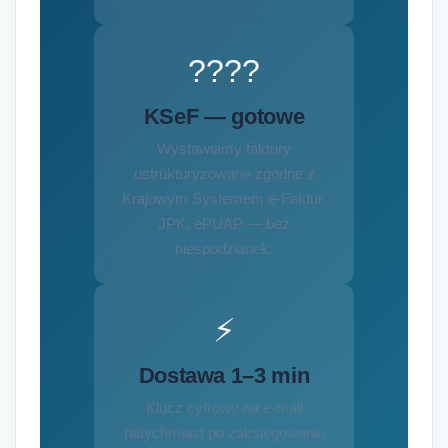
????
KSeF — gotowe
Wystawiamy faktury
ustrukturyzowane zgodne z
Krajowym Systemem e-Faktur.
JPK, ePUAP — bez
niespodzianek.
⚡
Dostawa 1–3 min
Klucz cyfrowy na e-mail
natychmiast po zaksięgowaniu