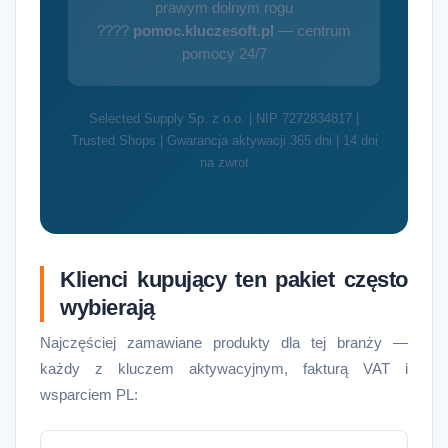
prawym dolnym rogu
????
pomoc.kluczesoft.pl
— centrum
pomocy 24/7
Selected Supply Sp. z o.o. | NIP 7272834817 |
Trusted Shops | Gwarancja aktywacji 365 dni | 14 dni
na zwrot
Klienci kupujący ten pakiet często
wybierają
Najczęściej zamawiane produkty dla tej branży —
każdy z kluczem aktywacyjnym, fakturą VAT i
wsparciem PL: