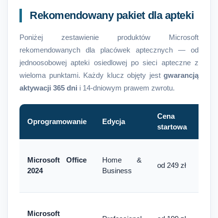
Rekomendowany pakiet dla apteki
Poniżej zestawienie produktów Microsoft
rekomendowanych dla placówek aptecznych — od
jednoosobowej apteki osiedlowej po sieci apteczne z
wieloma punktami. Każdy klucz objęty jest
gwarancją
aktywacji 365 dni
i 14-dniowym prawem zwrotu.
Cena
Oprogramowanie
Edycja
Z
startowa
Microsoft Office
Home &
od 249 zł
2024
Business
Microsoft