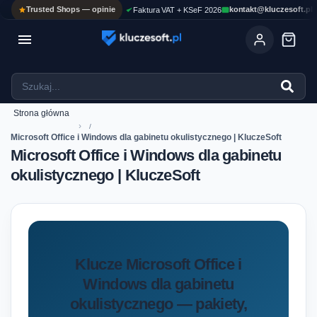
Trusted Shops — opinie
kontakt@kluczesoft.pl
Faktura VAT + KSeF 2026

Ola
ASYSTENT AI
Pomoc KluczeSoft • odpowiadam w kilka sekund
Strona główna
›
Microsoft Office i Windows dla gabinetu okulistycznego | KluczeSoft
Microsoft Office i Windows dla gabinetu
okulistycznego | KluczeSoft
Klucze Microsoft Office i
Windows dla gabinetu
okulistycznego — pakiety,