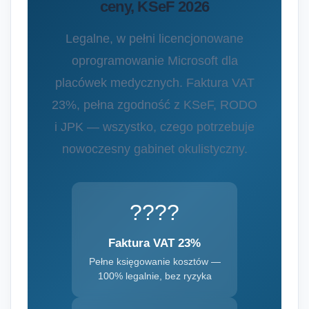
ceny, KSeF 2026
Legalne, w pełni licencjonowane
oprogramowanie Microsoft dla
placówek medycznych. Faktura VAT
23%, pełna zgodność z KSeF, RODO
i JPK — wszystko, czego potrzebuje
nowoczesny gabinet okulistyczny.
????
Faktura VAT 23%
Pełne księgowanie kosztów —
100% legalnie, bez ryzyka