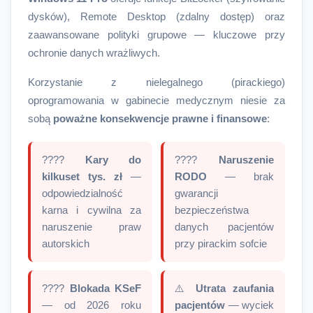
dysków), Remote Desktop (zdalny dostęp) oraz
zaawansowane polityki grupowe — kluczowe przy
ochronie danych wrażliwych.
Korzystanie z nielegalnego (pirackiego)
oprogramowania w gabinecie medycznym niesie za
sobą
poważne konsekwencje prawne i finansowe
:
????
Kary do
????
Naruszenie
kilkuset tys. zł
—
RODO
— brak
odpowiedzialność
gwarancji
karna i cywilna za
bezpieczeństwa
naruszenie praw
danych pacjentów
autorskich
przy pirackim sofcie
????
Blokada KSeF
⚠️
Utrata zaufania
— od 2026 roku
pacjentów
— wyciek