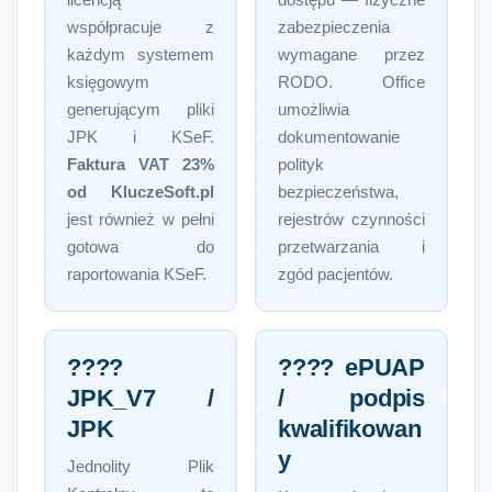
licencją
dostępu — fizyczne
współpracuje z
zabezpieczenia
każdym systemem
wymagane przez
księgowym
RODO. Office
generującym pliki
umożliwia
JPK i KSeF.
dokumentowanie
Faktura VAT 23%
polityk
od KluczeSoft.pl
bezpieczeństwa,
jest również w pełni
rejestrów czynności
gotowa do
przetwarzania i
raportowania KSeF.
zgód pacjentów.
????
???? ePUAP
JPK_V7 /
/ podpis
JPK
kwalifikowan
y
Jednolity Plik