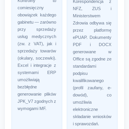
Kontrolny to
Korespondencja z
comiesięczny
NFZ, ZUS i
obowiązek każdego
Ministerstwem
gabinetu — zarówno
Zdrowia odbywa się
przy sprzedaży
przez platformę
usług medycznych
ePUAP. Dokumenty
(zw. z VAT), jak i
PDF i DOCX
sprzedaży towarów
generowane w
(okulary, soczewki).
Office są zgodne ze
Excel i integracje z
standardami
systemami ERP
podpisu
umożliwiają
kwalifikowanego
bezbłędne
(profil zaufany, e-
generowanie plików
dowód), co
JPK_V7 zgodnych z
umożliwia
wymogami MF.
elektroniczne
składanie wniosków
i sprawozdań.