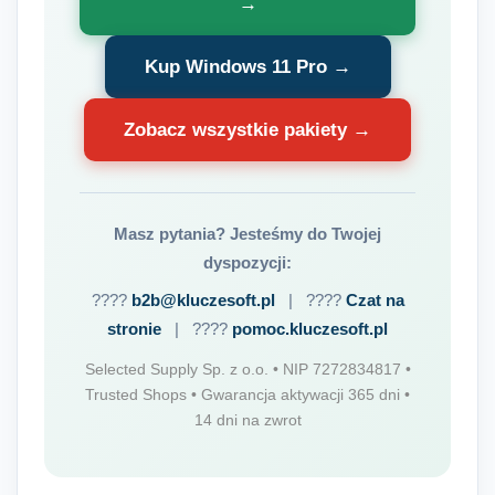
→
Kup Windows 11 Pro →
Zobacz wszystkie pakiety →
Masz pytania? Jesteśmy do Twojej
dyspozycji:
????
b2b@kluczesoft.pl
| ????
Czat na
stronie
| ????
pomoc.kluczesoft.pl
Selected Supply Sp. z o.o. • NIP 7272834817 •
Trusted Shops • Gwarancja aktywacji 365 dni •
14 dni na zwrot