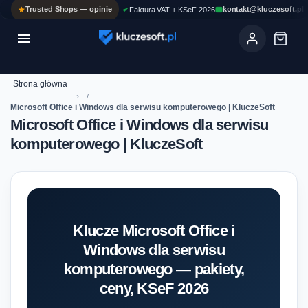
Trusted Shops — opinie
kontakt@kluczesoft.pl
Faktura VAT + KSeF 2026

Ola
ASYSTENT AI
Pomoc KluczeSoft • odpowiadam w kilka sekund
Strona główna
›
Microsoft Office i Windows dla serwisu komputerowego | KluczeSoft
Microsoft Office i Windows dla serwisu
komputerowego | KluczeSoft
Klucze Microsoft Office i
Windows dla serwisu
komputerowego — pakiety,
ceny, KSeF 2026