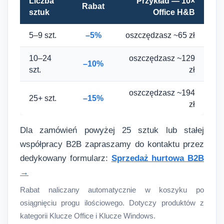
Liczba
Przykład — 10×
Rabat
sztuk
Office H&B
5–9 szt.
–5%
oszczędzasz ~65 zł
10–24
oszczędzasz ~129
–10%
szt.
zł
oszczędzasz ~194
25+ szt.
–15%
zł
Dla zamówień powyżej 25 sztuk lub stałej
współpracy B2B zapraszamy do kontaktu przez
dedykowany formularz:
Sprzedaż hurtowa B2B
→
Rabat naliczany automatycznie w koszyku po
osiągnięciu progu ilościowego. Dotyczy produktów z
kategorii Klucze Office i Klucze Windows.