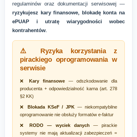
regulaminów oraz dokumentacji serwisowej —
ryzykujesz kary finansowe, blokadę konta na
ePUAP i utratę wiarygodności wobec
kontrahentów
.
⚠️ Ryzyka korzystania z
pirackiego oprogramowania w
serwisie
❌
Kary finansowe
— odszkodowanie dla
producenta + odpowiedzialność karna (art. 278
§2 KK)
❌
Blokada KSeF / JPK
— niekompatybilne
oprogramowanie nie obsłuży formatów e-faktur
❌
RODO — wyciek danych
— pirackie
systemy nie mają aktualizacji zabezpieczeń =