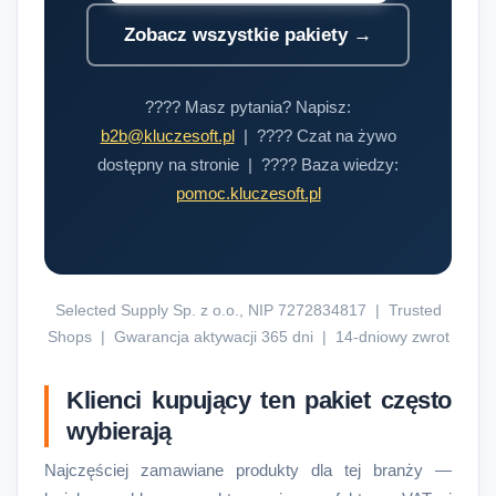
Zobacz wszystkie pakiety →
???? Masz pytania? Napisz:
b2b@kluczesoft.pl
| ???? Czat na żywo
dostępny na stronie | ???? Baza wiedzy:
pomoc.kluczesoft.pl
Selected Supply Sp. z o.o., NIP 7272834817 | Trusted
Shops | Gwarancja aktywacji 365 dni | 14-dniowy zwrot
Klienci kupujący ten pakiet często
wybierają
Najczęściej zamawiane produkty dla tej branży —