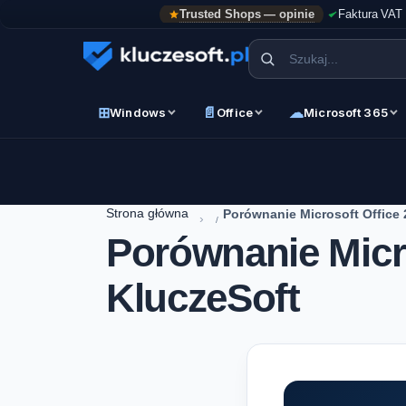
Trusted Shops — opinie
Faktura VAT
⊞
📄
☁
Windows
Office
Microsoft 365
Strona główna
Porównanie Microsoft Office 
›
Porównanie Micro
KluczeSoft