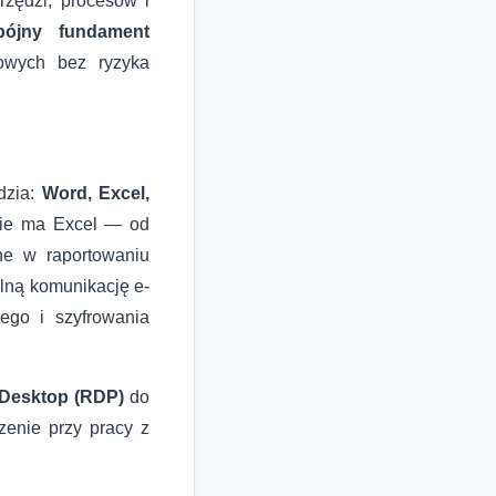
rzędzi, procesów i
pójny fundament
sowych bez ryzyka
dzia:
Word, Excel,
nie ma Excel — od
ne w raportowaniu
lną komunikację e-
ego i szyfrowania
Desktop (RDP)
do
nie przy pracy z