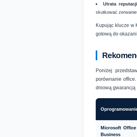
Utrata reputacj
skutkować zerwani
Kupując klucze w K
gotową do okazania
Rekomend
Poniżej przedsta
porównanie office
dniową gwarancją 
Oprogramowani
Microsoft Offic
Business