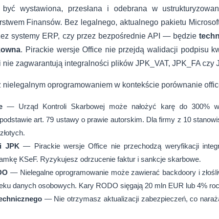
 być wystawiona, przesłana i odebrana w ustrukturyzow
stwem Finansów. Bez legalnego, aktualnego pakietu Microsoft 
zez systemy ERP, czy przez bezpośrednie API — będzie
techn
ykowna
. Pirackie wersje Office nie przejdą walidacji podpisu k
i nie zagwarantują integralności plików JPK_VAT, JPK_FA czy
 nielegalnym oprogramowaniem w kontekście porównanie offic
e
— Urząd Kontroli Skarbowej może nałożyć karę do 300% war
odstawie art. 79 ustawy o prawie autorskim. Dla firmy z 10 stanowis
 złotych.
i JPK
— Pirackie wersje Office nie przechodzą weryfikacji integ
mkę KSeF. Ryzykujesz odrzucenie faktur i sankcje skarbowe.
DO
— Nielegalne oprogramowanie może zawierać backdoory i złośl
ieku danych osobowych. Kary RODO sięgają 20 mln EUR lub 4% roc
technicznego
— Nie otrzymasz aktualizacji zabezpieczeń, co naraża 