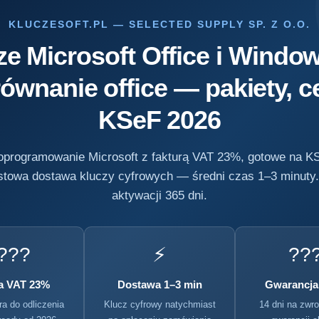
KLUCZESOFT.PL — SELECTED SUPPLY SP. Z O.O.
ze Microsoft Office i Window
ównanie office — pakiety, c
KSeF 2026
oprogramowanie Microsoft z fakturą VAT 23%, gotowe na K
towa dostawa kluczy cyfrowych — średni czas 1–3 minuty
aktywacji 365 dni.
???
⚡
???
a VAT 23%
Dostawa 1–3 min
Gwarancja
ra do odliczenia
Klucz cyfrowy natychmiast
14 dni na zwro