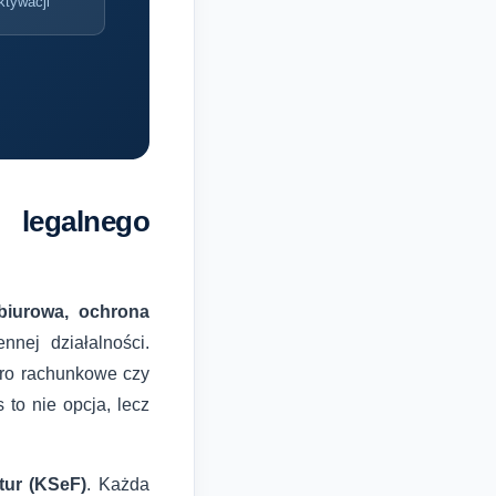
ktywacji
 legalnego
biurowa, ochrona
nej działalności.
iuro rachunkowe czy
to nie opcja, lecz
tur (KSeF)
. Każda