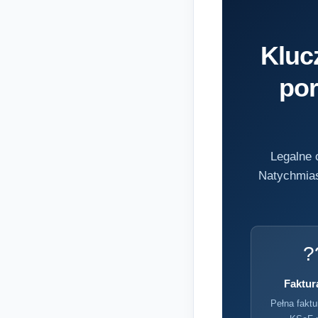
Kluc
por
Legalne 
Natychmias
?
Faktur
Pełna faktu