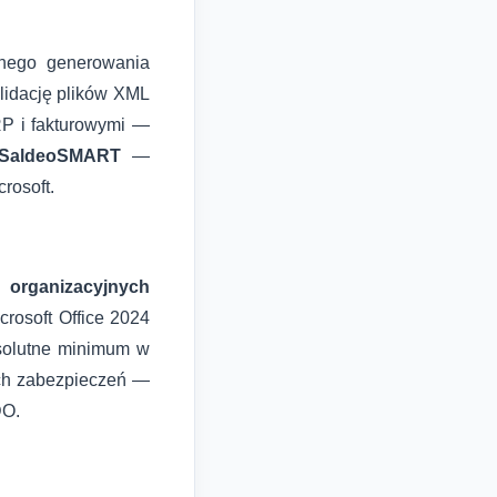
nego generowania
alidację plików XML
RP i fakturowymi —
, SaldeoSMART
—
rosoft.
i organizacyjnych
crosoft Office 2024
bsolutne minimum w
ych zabezpieczeń —
DO.