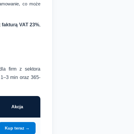
gramowanie, co może
 z fakturą VAT 23%
,
la firm z sektora
 1–3 min oraz 365-
Akcja
Kup teraz →