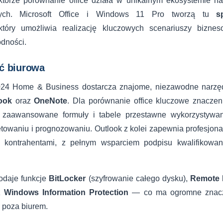
torze porównanie office działa w unikalnym ekosystemie na
ch. Microsoft Office i Windows 11 Pro tworzą tu
s
który umożliwia realizację kluczowych scenariuszy bizne
odności.
ć biurowa
 2024 Home & Business dostarcza znajome, niezawodne narzę
ook
oraz
OneNote
. Dla porównanie office kluczowe znacze
 zaawansowane formuły i tabele przestawne wykorzystywa
towaniu i prognozowaniu. Outlook z kolei zapewnia profesjona
 i kontrahentami, z pełnym wsparciem podpisu kwalifikowan
odaje funkcje
BitLocker
(szyfrowanie całego dysku),
Remote 
az
Windows Information Protection
— co ma ogromne znacze
 poza biurem.