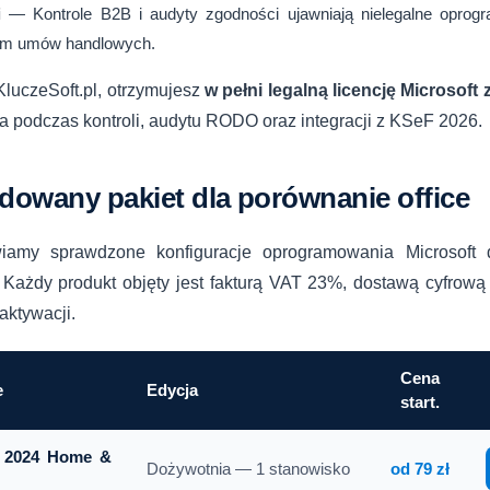
i
— Kontrole B2B i audyty zgodności ujawniają nielegalne opro
em umów handlowych.
luczeSoft.pl, otrzymujesz
w pełni legalną licencję Microsoft
 podczas kontroli, audytu RODO oraz integracji z KSeF 2026.
owany pakiet dla porównanie office
wiamy sprawdzone konfiguracje oprogramowania Microsoft d
. Każdy produkt objęty jest fakturą VAT 23%, dostawą cyfrową
aktywacji.
Cena
e
Edycja
start.
e 2024 Home &
Dożywotnia — 1 stanowisko
od 79 zł