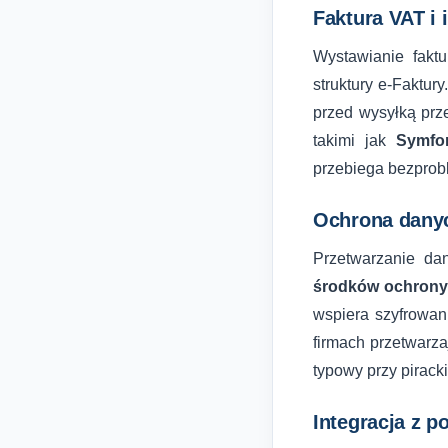
Faktura VAT i 
Wystawianie fak
struktury e-Faktur
przed wysyłką prz
takimi jak
Symfo
przebiega bezprob
Ochrona danyc
Przetwarzanie 
środków ochron
wspiera szyfrowan
firmach przetwarz
typowy przy pirac
Integracja z