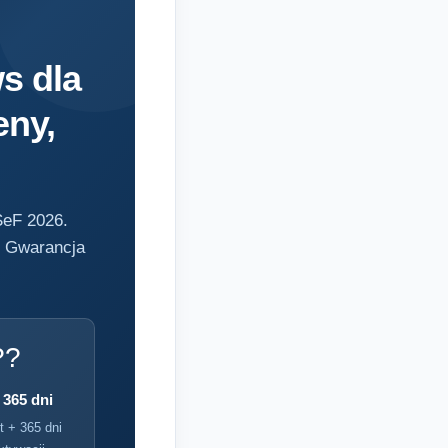
s dla
eny,
SeF 2026.
. Gwarancja
?️
 365 dni
t + 365 dni