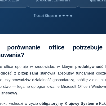
eady od 2026
po opłaceniu zamówienia
gwarancji a
Trusted Shops ★ ★ ★ ★ ★
o porównanie office potrzebuje
mowania?
e office operuje w środowisku, w którym
produktywność 
dność z przepisami
stanowią absolutny fundament codzien
o, czy prowadzisz działalność gospodarczą, spółkę z o.o., b
iorstwo — legalne oprogramowanie Microsoft Office i Windows 
biznesowy
.
 roku wchodzi w życie
obligatoryjny Krajowy System e-Fak