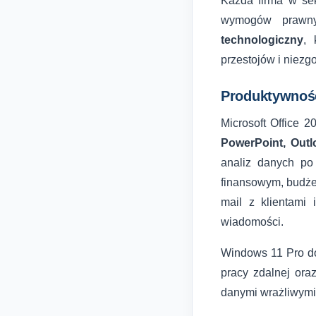
Każda firma w sek
wymogów prawny
technologiczny
, 
przestojów i niezg
Produktywnoś
Microsoft Office
PowerPoint, Outl
analiz danych po
finansowym, budże
mail z klientami
wiadomości.
Windows 11 Pro d
pracy zdalnej or
danymi wrażliwymi