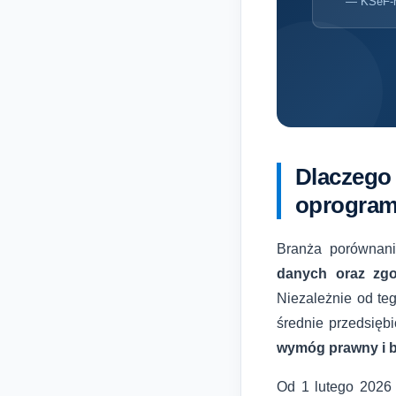
— KSeF-r
Dlaczeg
oprogra
Branża porównani
danych oraz zgo
Niezależnie od teg
średnie przedsięb
wymóg prawny i 
Od 1 lutego 2026