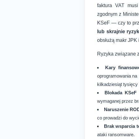
faktura VAT musi
zgodnym z Minister
KSeF — czy to pr
lub skrajnie ryz
obsłużą makr JPK 
Ryzyka związane z
Kary finansow
oprogramowania na p
kilkadziesiąt tysięcy
Blokada KSeF 
wymaganej przez bra
Naruszenie RO
co prowadzi do wyc
Brak wsparcia 
ataki ransomware.