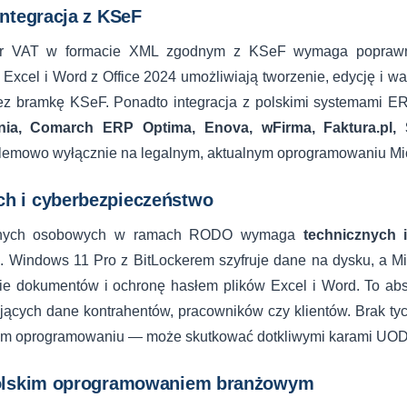
integracja z KSeF
tur VAT w formacie XML zgodnym z KSeF wymaga popraw
y. Excel i Word z Office 2024 umożliwiają tworzenie, edycję i w
ez bramkę KSeF. Ponadto integracja z polskimi systemami E
nia, Comarch ERP Optima, Enova, wFirma, Faktura.pl
lemowo wyłącznie na legalnym, aktualnym oprogramowaniu Mic
h i cyberbezpieczeństwo
danych osobowych w ramach RODO wymaga
technicznych 
y
. Windows 11 Pro z BitLockerem szyfruje dane na dysku, a Mi
ie dokumentów i ochronę hasłem plików Excel i Word. To a
ających dane kontrahentów, pracowników czy klientów. Brak t
kim oprogramowaniu — może skutkować dotkliwymi karami UO
 polskim oprogramowaniem branżowym