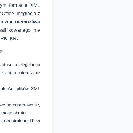
anym formacie XML
Office integracja z
icznie niemożliwa
walifikowanego, nie
 JPK_KR.
e:
tości nielegalnego
kami to potencjalnie
ralności plików XML
iwe oprogramowanie,
znego obrotu.
infrastrukturę IT na