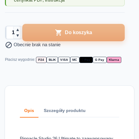
certyfikat PDF, instrukcja
▲

Do koszyka
▼

Obecnie brak na stanie
Płacisz wygodnie:
P24
BLIK
VISA
MC
 Pay
G Pay
Klarna
Opis
Szczegóły produktu
Pinnacle Studio 26 Ultimate to zaawansowany