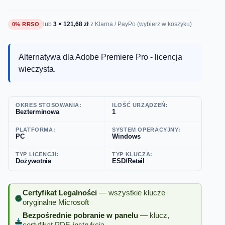
lub
3 × 121,68 zł
0% RRSO
z Klarna / PayPo (wybierz w koszyku)
Alternatywa dla Adobe Premiere Pro - licencja
wieczysta.
OKRES STOSOWANIA:
ILOŚĆ URZĄDZEŃ:
Bezterminowa
1
PLATFORMA:
SYSTEM OPERACYJNY:
PC
Windows
TYP LICENCJI:
TYP KLUCZA:
Dożywotnia
ESD/Retail
Certyfikat Legalności
— wszystkie klucze
oryginalne Microsoft
Bezpośrednie pobranie w panelu
— klucz,