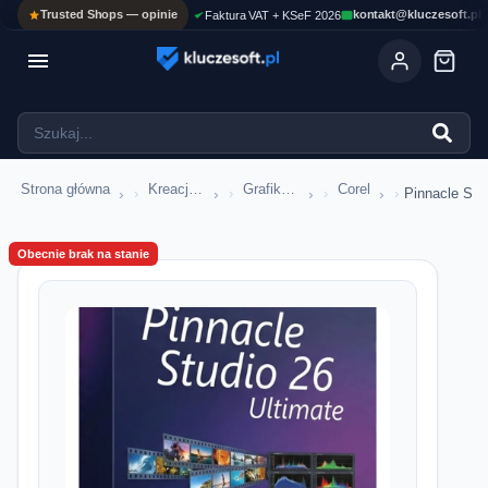
Trusted Shops — opinie
kontakt@kluczesoft.pl
Faktura VAT + KSeF 2026

Strona główna
Kreacja i CAD
Grafika alternatywy
Corel
›
›
›
›
Pinnacle Stud
Obecnie brak na stanie