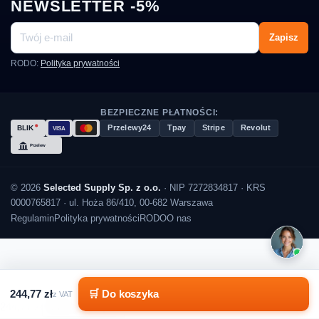
NEWSLETTER -5%
Zapisz
RODO:
Polityka prywatności
BEZPIECZNE PŁATNOŚCI:
Przelewy24
Tpay
Stripe
Revolut
© 2026
Selected Supply Sp. z o.o.
· NIP 7272834817 · KRS
0000765817 · ul. Hoża 86/410, 00-682 Warszawa
Regulamin
Polityka prywatności
RODO
O nas
244,77 zł
🛒 Do koszyka
z VAT
244,77 zł
Do koszyka