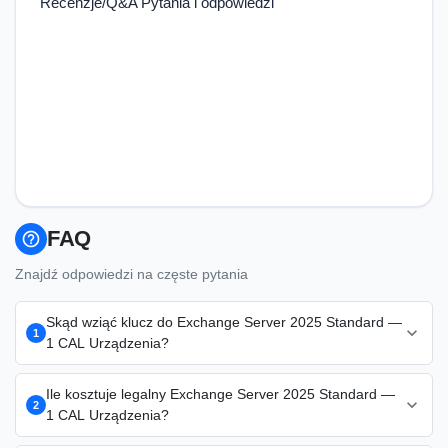
Recenzje/Q&A Pytania i odpowiedzi
FAQ
help_outline
Znajdź odpowiedzi na częste pytania
Skąd wziąć klucz do Exchange Server 2025 Standard —
expand_more
1
1 CAL Urządzenia?
Klucz Exchange Server 2025 Standard — 1 CAL Urządzenia
Ile kosztuje legalny Exchange Server 2025 Standard —
expand_more
dla biznesu kupisz w KluczeSoft.pl — oryginalna licencja
2
1 CAL Urządzenia?
korporacyjna 245 zł, faktura VAT 23%, dostawa e-mailem w 1-
15 minut. To licencja VL/MAK z gwarancją oryginalności,