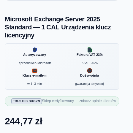
Microsoft Exchange Server 2025
Standard — 1 CAL Urządzenia klucz
licencyjny
Autoryzowany
Faktura VAT 23%
sprzedawca Microsoft
KSeF 2026
Klucz e-mailem
Dożywotnia
w 1–3 min
gwarancja aktywacji
Sklep certyfikowany — zobacz opinie klientów
TRUSTED SHOPS
244,77 zł