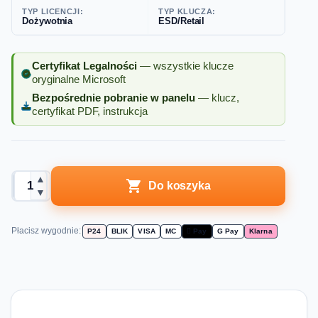
TYP LICENCJI:
TYP KLUCZA:
Dożywotnia
ESD/Retail
Certyfikat Legalności
— wszystkie klucze
oryginalne Microsoft
Bezpośrednie pobranie w panelu
— klucz,
certyfikat PDF, instrukcja
▲

Do koszyka
▼
Płacisz wygodnie:
P24
BLIK
VISA
MC
 Pay
G Pay
Klarna