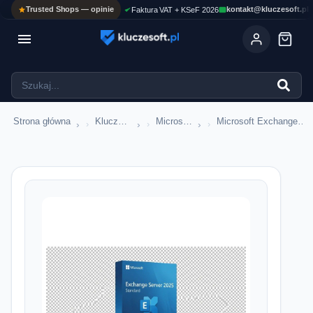
Trusted Shops — opinie
kontakt@kluczesoft.pl
Faktura VAT + KSeF 2026

Strona główna
Klucze serwerowe
Microsoft Exchange Server
Microsoft Exchange Server 2025
›
›
›