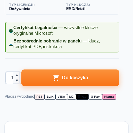
TYP LICENCJI:
TYP KLUCZA:
Dożywotnia
ESD/Retail
Certyfikat Legalności
— wszystkie klucze
oryginalne Microsoft
Bezpośrednie pobranie w panelu
— klucz,
certyfikat PDF, instrukcja
▲

Do koszyka
▼
Płacisz wygodnie:
P24
BLIK
VISA
MC
 Pay
G Pay
Klarna