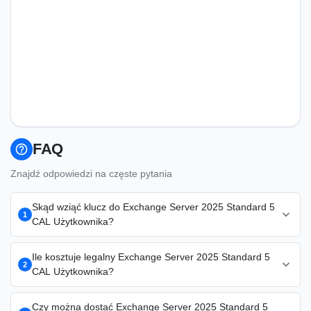
FAQ
help_outline
Znajdź odpowiedzi na częste pytania
Skąd wziąć klucz do Exchange Server 2025 Standard 5
expand_more
1
CAL Użytkownika?
Klucz Exchange Server 2025 Standard 5 CAL Użytkownika dla
Ile kosztuje legalny Exchange Server 2025 Standard 5
expand_more
biznesu kupisz w KluczeSoft.pl — oryginalna licencja
2
CAL Użytkownika?
korporacyjna 949 zł, faktura VAT 23%, dostawa e-mailem w 1-
15 minut. To licencja VL/MAK z gwarancją oryginalności,
Legalny Exchange Server 2025 Standard 5 CAL Użytkownika
Czy można dostać Exchange Server 2025 Standard 5
idealna dla firm i administratorów IT. Aktywacja online przez