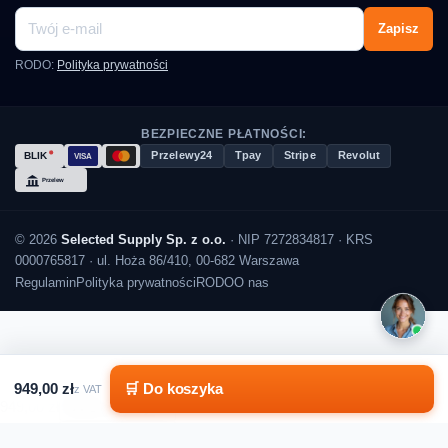
Zapisz
RODO:
Polityka prywatności
BEZPIECZNE PŁATNOŚCI:
Przelewy24
Tpay
Stripe
Revolut
© 2026
Selected Supply Sp. z o.o.
· NIP 7272834817 · KRS
0000765817 · ul. Hoża 86/410, 00-682 Warszawa
Regulamin
Polityka prywatności
RODO
O nas
949,00 zł
🛒 Do koszyka
z VAT
949,00 zł
Do koszyka
949,00 zł
Do koszyka