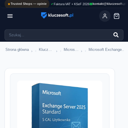
Trusted Shops — opinie
kontakt@kluczesoft.pl
Faktura VAT + KSeF 2026

Strona główna
Klucze serwerowe
Microsoft Exchange Server
Microsoft Exchange Server 2025
›
›
›