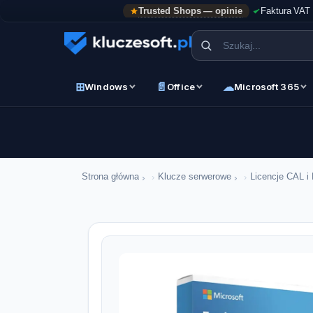
Trusted Shops — opinie
Faktura VAT
⊞
📄
☁
Windows
Office
Microsoft 365
›
›
Strona główna
Klucze serwerowe
Licencje CAL i