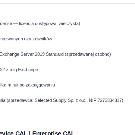
License — licencja dostępowa, wieczysta)
la nazwanych użytkowników
 Exchange Server 2019 Standard (sprzedawanej osobno)
022 z rolą Exchange
ilka minut po zaksięgowaniu
a (sprzedawca: Selected Supply Sp. z o.o., NIP 7272834817)
evice CAL i Enterprise CAL