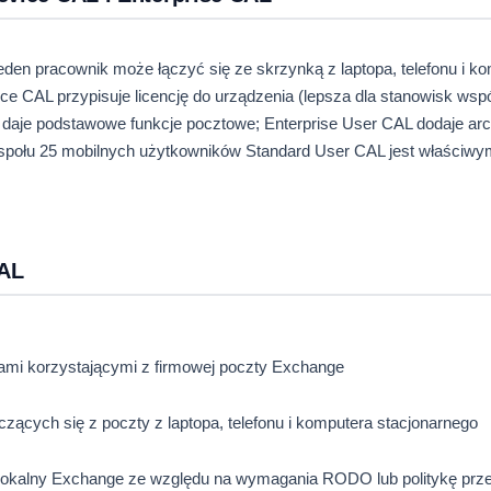
eden pracownik może łączyć się ze skrzynką z laptopa, telefonu i k
evice CAL przypisuje licencję do urządzenia (lepsza dla stanowisk wsp
 daje podstawowe funkcje pocztowe; Enterprise User CAL dodaje arc
zespołu 25 mobilnych użytkowników Standard User CAL jest właściwym
CAL
kami korzystającymi z firmowej poczty Exchange
zących się z poczty z laptopa, telefonu i komputera stacjonarnego
na lokalny Exchange ze względu na wymagania RODO lub politykę pr