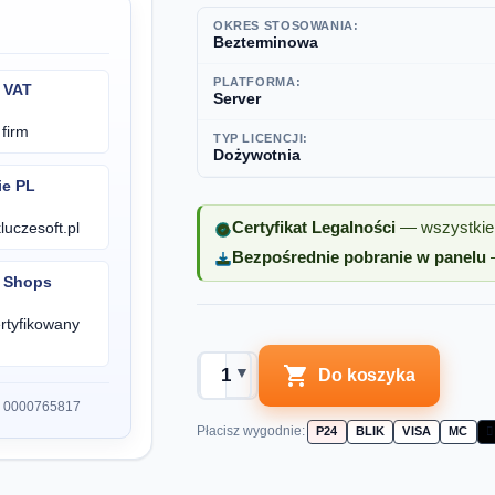
OKRES STOSOWANIA:
Bezterminowa
PLATFORMA:
 VAT
Server
firm
TYP LICENCJI:
Dożywotnia
ie PL
uczesoft.pl
Certyfikat Legalności
— wszystkie 
Bezpośrednie pobranie w panelu
—
d Shops
rtyfikowany

▼
Do koszyka
▲
S 0000765817
Płacisz wygodnie:
P24
BLIK
VISA
MC
