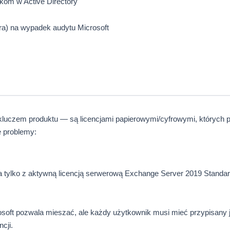
kom w Active Directory
ura) na wypadek audytu Microsoft
kluczem produktu — są licencjami papierowymi/cyfrowymi, których p
e problemy:
 tylko z aktywną licencją serwerową Exchange Server 2019 Standa
oft pozwala mieszać, ale każdy użytkownik musi mieć przypisany j
cji.