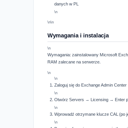
danych w PL
\n
\n\n
Wymagania i instalacja
\n
Wymagania: zainstalowany Microsoft Exch
RAM zalecane na serwerze.
\n
\n
Zaloguj się do Exchange Admin Center
\n
Otwórz Servers → Licensing → Enter p
\n
Wprowadź otrzymane klucze CAL (po j
\n