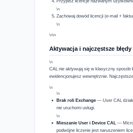
Przypisz licencje nazwanym użytkowni
\n
Zachowaj dowód licencji (e-mail + fakt
\n
\n\n
Aktywacja i najczęstsze błędy
\n
CAL nie aktywują się w klasyczny sposób 
ewidencjonujesz wewnętrznie. Najczęstsz
\n
\n
Brak roli Exchange
— User CAL działa
nie uruchomi usługi.
\n
Mieszanie User i Device CAL
— Micros
podwójne liczenie jest naruszeniem licen