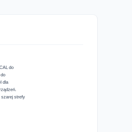
 CAL do
 do
l dla
urządzeń.
szarej strefy