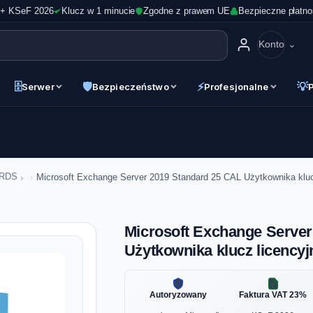
 + KSeF 2026
Klucz w 1 minucie
Zgodne z prawem UE
Bezpieczne płatno
Konto
🗄
🛡
⚡
💡
Serwer
Bezpieczeństwo
Profesjonalne
›
 RDS
Microsoft Exchange Server 2019 Standard 25 CAL Użytkownika kluc
Microsoft Exchange Server
Użytkownika klucz licencyj
Autoryzowany
Faktura VAT 23%