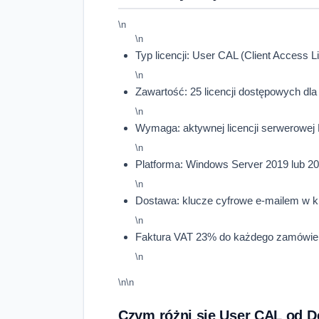
\n
\n
Typ licencji: User CAL (Client Access 
\n
Zawartość: 25 licencji dostępowych d
\n
Wymaga: aktywnej licencji serwerowej
\n
Platforma: Windows Server 2019 lub 2
\n
Dostawa: klucze cyfrowe e-mailem w k
\n
Faktura VAT 23% do każdego zamówieni
\n
\n\n
Czym różni się User CAL od D