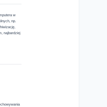
omputera w
ólnych, np.
hiwizację,
, najbardziej
zechowywania