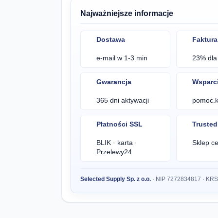
Najważniejsze informacje
Dostawa
Faktura
e-mail w 1-3 min
23% dla 
Gwarancja
Wsparc
365 dni aktywacji
pomoc.kl
Płatności SSL
Truste
BLIK · karta ·
Sklep ce
Przelewy24
Selected Supply Sp. z o.o.
· NIP 7272834817 · KR