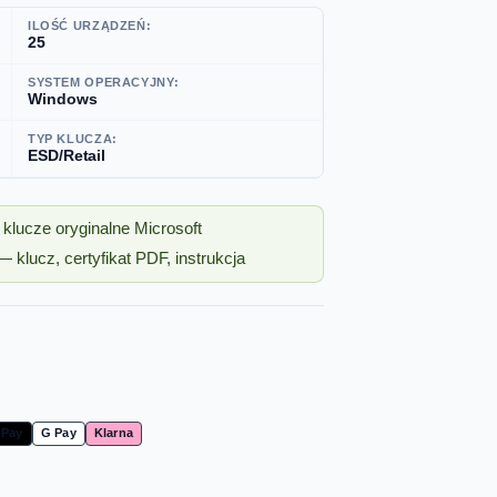
ILOŚĆ URZĄDZEŃ:
25
SYSTEM OPERACYJNY:
Windows
TYP KLUCZA:
ESD/Retail
klucze oryginalne Microsoft
 klucz, certyfikat PDF, instrukcja
 Pay
G Pay
Klarna