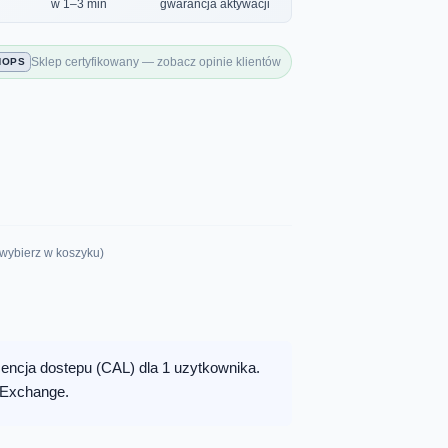
w 1–3 min
gwarancja aktywacji
Sklep certyfikowany — zobacz opinie klientów
HOPS
(wybierz w koszyku)
encja dostepu (CAL) dla 1 uzytkownika.
 Exchange.