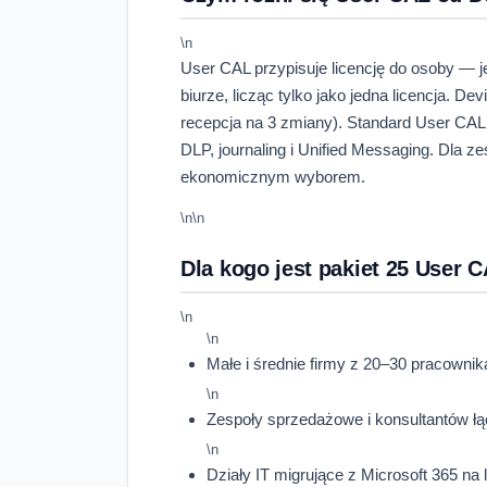
\n
User CAL przypisuje licencję do osoby — j
biurze, licząc tylko jako jedna licencja. D
recepcja na 3 zmiany). Standard User CAL
DLP, journaling i Unified Messaging. Dla 
ekonomicznym wyborem.
\n\n
Dla kogo jest pakiet 25 User 
\n
\n
Małe i średnie firmy z 20–30 pracowni
\n
Zespoły sprzedażowe i konsultantów łąc
\n
Działy IT migrujące z Microsoft 365 