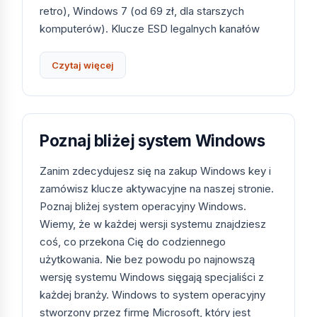
retro), Windows 7 (od 69 zł, dla starszych
komputerów). Klucze ESD legalnych kanałów
Microsoft, faktura VAT, dostawa e-mailem w 1
minutę.
Czytaj więcej
WERSJA
CENA
WSPARCIE
DLA KOGO
OD
DO
Poznaj bliżej system Windows
Microsoft
239 zł
2031
Nowy
Windows
(Home),
komputer,
Zanim zdecydujesz się na zakup Windows key i
11
2034 (Pro)
TPM 2.0
zamówisz klucze aktywacyjne na naszej stronie.
Poznaj bliżej system operacyjny Windows.
Microsoft
159 zł
14.10.2025
Stabilny,
Wiemy, że w każdej wersji systemu znajdziesz
Windows
sprawdzony
10
coś, co przekona Cię do codziennego
użytkowania. Nie bez powodu po najnowszą
Microsoft
74 zł
2023
Stary
wersję systemu Windows sięgają specjaliści z
Windows
(skończone)
sprzęt,
każdej branży. Windows to system operacyjny
8.1
fallback
stworzony przez firmę Microsoft, który jest