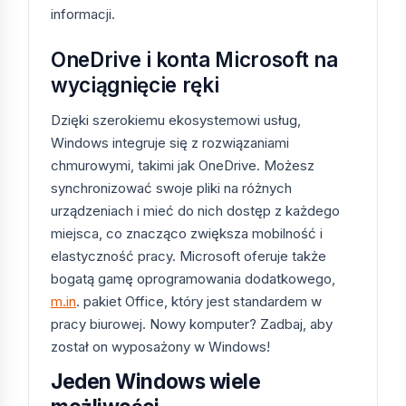
Faktura VAT zostanie przesłana na ten sam
informacji.
adres e-mail.
W razie problemów napisz do wsparcia na
OneDrive i konta Microsoft na
pomoc.kluczesoft.pl.
wyciągnięcie ręki
Dlaczego warto kupić w
Dzięki szerokiemu ekosystemowi usług,
KluczeSoft?
Windows integruje się z rozwiązaniami
chmurowymi, takimi jak OneDrive. Możesz
Zamawiając w KluczeSoft otrzymujesz
synchronizować swoje pliki na różnych
oryginalną licencję Microsoft, fakturę VAT 23%
urządzeniach i mieć do nich dostęp z każdego
wystawianą przez Selected Supply Sp. z o.o.
miejsca, co znacząco zwiększa mobilność i
(NIP 7272834817, KRS 0000765817), certyfikat
elastyczność pracy. Microsoft oferuje także
autentyczności oraz polskojęzyczne wsparcie
bogatą gamę oprogramowania dodatkowego,
techniczne. Sklep posiada certyfikat Trusted
m.in
. pakiet Office, który jest standardem w
Shops. Wszystkie zamówienia obsługujemy
pracy biurowej. Nowy komputer? Zadbaj, aby
zgodnie z przepisami prawa polskiego i
został on wyposażony w Windows!
Dyrektywą UsedSoft (orzeczenie TSUE C-
128/11), które gwarantują legalność obrotu
Jeden Windows wiele
używanymi licencjami software w Unii