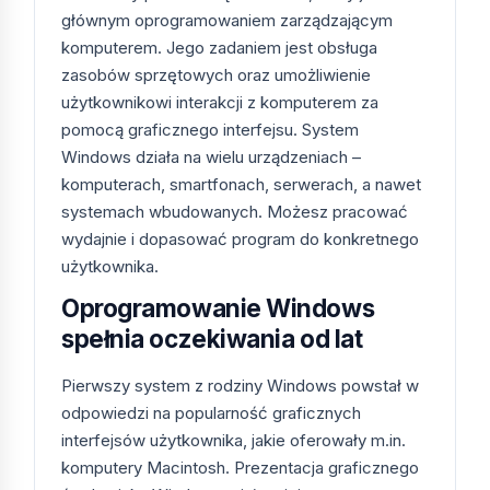
głównym oprogramowaniem zarządzającym
Microsoft
69 zł
2020
Legacy
Windows
(skończone,
aplikacje,
komputerem. Jego zadaniem jest obsługa
7 Pro
ESU)
offline PC
zasobów sprzętowych oraz umożliwienie
użytkownikowi interakcji z komputerem za
Wersje Windows dostępne w KluczeSoft
pomocą graficznego interfejsu. System
Windows działa na wielu urządzeniach –
Klucze Windows
— kategoria zawierająca
komputerach, smartfonach, serwerach, a nawet
wszystkie systemy operacyjne Microsoft
systemach wbudowanych. Możesz pracować
Windows w wersji wieczystej — od Windows 7,
wydajnie i dopasować program do konkretnego
przez 8.1, 10, 11 aż po pakiety
ESU
(Extended
użytkownika.
Security Updates). KluczeSoft od ponad 5 lat
Oprogramowanie Windows
dostarcza oryginalne licencje Microsoft i
spełnia oczekiwania od lat
partnerów do tysięcy klientów w Polsce, z
certyfikatem Trusted Shops i fakturą VAT od
Pierwszy system z rodziny Windows powstał w
Selected Supply Sp. z o.o. (NIP 7272834817,
odpowiedzi na popularność graficznych
KRS 0000765817) do każdego zamówienia.
interfejsów użytkownika, jakie oferowały m.in.
Co znajdziesz w kategorii
komputery Macintosh. Prezentacja graficznego