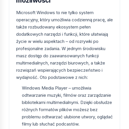
możliwości
Europejskiej.
Microsoft Windows to nie tylko system
Klucz aktywacyjny otrzymujesz e-mailem w
operacyjny, który umożliwia codzienną pracę, ale
ciągu kilku minut od zaksięgowania płatności
także rozbudowany ekosystem pełen
(Przelewy24, BLIK, karta, Apple Pay, Google
dodatkowych narzędzi i funkcji, które ułatwiają
Pay). Do każdego zamówienia dołączamy
życie w wielu aspektach – od rozrywki po
fakturę VAT, link do pobrania instalatora oraz
profesjonalne zadania. W jednym środowisku
instrukcję aktywacji w języku polskim. Pomoc
masz dostęp do zaawansowanych funkcji
techniczna jest dostępna pod adresem
multimedialnych, narzędzi biurowych, a także
pomoc.kluczesoft.pl od poniedziałku do piątku w
rozwiązań wspierających bezpieczeństwo i
godzinach 9:00–17:00.
wydajność. Oto podstawowe z nich:
Najczęściej zadawane pytania
Windows Media Player – umożliwia
odtwarzanie muzyki, filmów oraz zarządzanie
Czy klucze w kategorii Klucze
bibliotekami multimedialnymi. Dzięki obsłudze
Windows są oryginalne?
różnych formatów plików możesz bez
problemu odtwarzać ulubione utwory, oglądać
Tak. Wszystkie klucze pochodzą z
filmy lub słuchać podcastów.
autoryzowanych kanałów dystrybucji w Unii