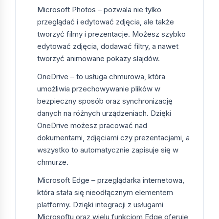
Europejskiej i są weryfikowane przed wysyłką.
Microsoft Photos – pozwala nie tylko
Otrzymujesz fakturę VAT od Selected Supply Sp.
przeglądać i edytować zdjęcia, ale także
z o.o. (NIP 7272834817, KRS 0000765817).
tworzyć filmy i prezentacje. Możesz szybko
edytować zdjęcia, dodawać filtry, a nawet
Jak szybko otrzymam klucz
tworzyć animowane pokazy slajdów.
aktywacyjny?
OneDrive – to usługa chmurowa, która
Standardowo w ciągu kilku minut od
umożliwia przechowywanie plików w
zaksięgowania płatności (Przelewy24, BLIK,
bezpieczny sposób oraz synchronizację
karta). Klucz wraz z linkiem do instalatora i
danych na różnych urządzeniach. Dzięki
instrukcją w języku polskim trafia na podany przy
OneDrive możesz pracować nad
zamówieniu adres e-mail.
dokumentami, zdjęciami czy prezentacjami, a
wszystko to automatycznie zapisuje się w
Czy oferujecie wsparcie
chmurze.
techniczne?
Microsoft Edge – przeglądarka internetowa,
Tak — polskojęzyczne wsparcie odpowiada
która stała się nieodłącznym elementem
zazwyczaj w ciągu 30 minut w godzinach 9:00–
platformy. Dzięki integracji z usługami
17:00 (pn–pt). Pomoc dostępna na
Microsoftu oraz wielu funkcjom Edge oferuje