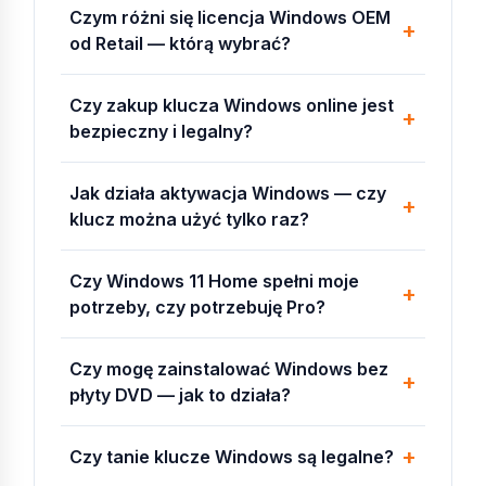
Microsoft Windows
Czym różni się licencja Windows OEM
od Retail — którą wybrać?
Retail (FPP)
— Full Packaged Product. Licencja
możliwa do przeniesienia na inny komputer.
OEM
— Original Equipment Manufacturer.
Czy zakup klucza Windows online jest
Licencja przypisana sprzętowo do pierwszego
bezpieczny i legalny?
komputera, nie do przeniesienia.
VL / MAK
—
Volume License
z aktywacją MAK
Jak działa aktywacja Windows — czy
(Multiple Activation Key). Klucz z określoną
klucz można użyć tylko raz?
liczbą aktywacji.
KMS
— Key Management Service. Wymaga
lokalnego serwera KMS w sieci firmy.
Czy Windows 11 Home spełni moje
ESU
— Extended Security Updates. Płatne
potrzeby, czy potrzebuję Pro?
przedłużenie aktualizacji bezpieczeństwa po
zakończeniu wsparcia podstawowego.
Czy mogę zainstalować Windows bez
SA / Software Assurance
— program
płyty DVD — jak to działa?
subskrypcji uprawniający do wszystkich
aktualizacji w okresie umowy.
WDS
— Windows Deployment Services.
Czy tanie klucze Windows są legalne?
Sieciowe wdrażanie systemu na wielu stacjach