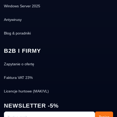
10 000 zł).
Windows Server 2025
Faktury korygujące (np. zmiana danych
Antywirusy
nabywcy, NIP) wystawiamy do 3 dni roboczych
po zgłoszeniu.
Blog & poradniki
Powiązane treści — sprawdź
też
B2B I FIRMY
Zapytanie o ofertę
Jak zainstalować Windows 11 bez TPM
2.0? Kompletny poradnik 2025
Faktura VAT 23%
100+ skrótów klawiszowych Windows 11
i 10 — kompletna ściąga [2026]
Licencje hurtowe (MAK/VL)
Sprawdź też: Microsoft Windows 11
Professional
NEWSLETTER -5%
Sprawdź też: Microsoft Windows 11
Home