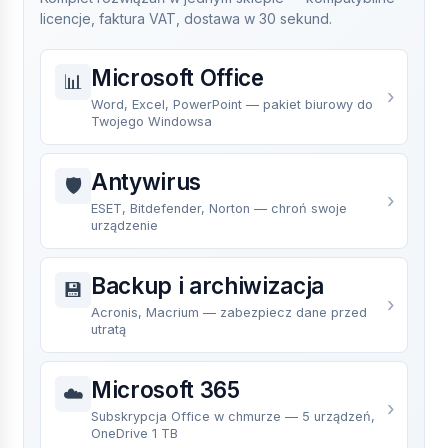
20–50 zł to najczęściej:
licencje, faktura VAT, dostawa w 30 sekund.
Klucze MAK z wycieków wolumenowych
—
Microsoft Office
działają chwilowo, po kilku tygodniach
📊
›
Microsoft deaktywuje serwer aktywacyjny i
Word, Excel, PowerPoint — pakiet biurowy do
system pokazuje „nie aktywny”.
Twojego Windowsa
Klucze edukacyjne / Dreamspark / Imagine
— sprzedawane bez prawa do dalszej
Antywirus
🛡️
odsprzedaży, kupujący traci licencję przy
›
ESET, Bitdefender, Norton — chroń swoje
pierwszym audycie.
urządzenie
Klucze pochodzące z krajów spoza EOG
(Indie, Rosja, Chiny) — niedopuszczone do
Backup i archiwizacja
obrotu w Unii Europejskiej.
💾
›
Klucze fałszywe
wygenerowane
Acronis, Macrium — zabezpiecz dane przed
automatycznie — działają godziny, nie dni.
utratą
KluczeSoft sprzedaje wyłącznie klucze
Microsoft 365
☁️
pochodzące z autoryzowanych kanałów
›
Subskrypcja Office w chmurze — 5 urządzeń,
dystrybucji w UE, weryfikowane przed wysyłką.
OneDrive 1 TB
Każda transakcja ma fakturę VAT od Selected