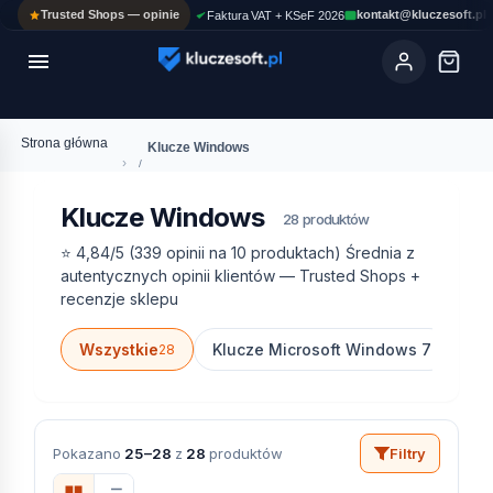
Trusted Shops — opinie
kontakt@kluczesoft.pl
Faktura VAT + KSeF 2026

Ola
ASYSTENT AI
Pomoc KluczeSoft • odpowiadam w kilka sekund
Strona główna
Klucze Windows
›
Klucze Windows
28 produktów
⭐
4,84
/5
(339 opinii na 10 produktach)
Średnia z
autentycznych opinii klientów — Trusted Shops +
recenzje sklepu
Wszystkie
Klucze Microsoft Windows 7
Kl
28
Pokazano
25–28
z
28
produktów
Filtry