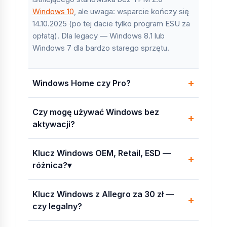
pełni odliczalne VAT.
Windows 10
, ale uwaga: wsparcie kończy się
Gabinet lekarski (3 stanowiska):
3× Windows
14.10.2025 (po tej dacie tylko program ESU za
11 Pro (BitLocker dla danych pacjentów =
opłatą). Dla legacy — Windows 8.1 lub
wymóg
RODO
). Razem ok. 585 zł.
Windows 7 dla bardzo starego sprzętu.
Software house (10 deweloperów):
10×
Windows 11 Pro for Workstations + WSL2
(Windows Subsystem for Linux) wbudowany.
Windows Home czy Pro?
Wsparcie
Hyper-V
i Docker Desktop natywnie.
Stara stacja z księgowością (Win 7/10):
Windows 10 ESU Rok 1 (pakiet aktualizacji
Czy mogę używać Windows bez
bezpieczeństwa do 2026). Pozwala
aktywacji?
bezpiecznie używać systemu jeszcze 3 lata
bez wymiany sprzętu.
Klucz Windows OEM, Retail, ESD —
Korporacja (50+ stacji):
Windows 11
różnica?▾
Enterprise + EMS (Enterprise Mobility +
Security) z pełną integracją Active Directory i
Group Policy.
Klucz Windows z Allegro za 30 zł —
czy legalny?
Glosariusz pojęć licencyjnych