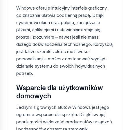
Server 2016
organizacje
Windows oferuje intuicyjny interfejs graficzny,
Standard 16
Core
co znacznie ułatwia codzienną pracę. Dzięki
systemowi okien oraz pulpitu, zarządzanie
Microsoft
486,99
Duże firmy,
plikami, aplikacjami i ustawieniami staje się
Windows 11
zł
infrastruktura
proste i zrozumiałe – nawet jeśli nie masz
Enterprise
zarządzana
dużego doświadczenia technicznego. Korzyścią
jest także szeroki zakres możliwości
Windows 10
251,22
Przedłużone
ESU — Rok 1
zł
aktualizacje
personalizacji – możesz dostosować wygląd i
(2025-2026)
bezpieczeństwa
działanie systemu do swoich indywidualnych
potrzeb.
Windows 10
503,25
Przedłużone
ESU — Rok 2
zł
aktualizacje
Wsparcie dla użytkowników
(2026-2027)
bezpieczeństwa
domowych
Jak wybrać odpowiednią
Jednym z głównych atutów Windows jest jego
licencję?
ogromne wsparcie dla sprzętu. Dzięki swojej
popularności większość producentów urządzeń
Komputer domowy:
wybierz Windows 11
i podzespołów dostarcza sterowniki