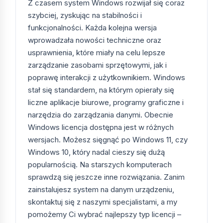
Z czasem system Windows rozwijał się coraz
Professional
zaawansowani
szybciej, zyskując na stabilności i
funkcjonalności. Każda kolejna wersja
Microsoft
162,52
Użytek domowy,
wprowadzała nowości techniczne oraz
Windows 10
zł
jeden komputer
usprawnienia, które miały na celu lepsze
Home
zarządzanie zasobami sprzętowymi, jak i
Microsoft
195,04
MŚP,
poprawę interakcji z użytkownikiem. Windows
Windows 11
zł
użytkownicy
stał się standardem, na którym opierały się
Professional
zaawansowani
liczne aplikacje biurowe, programy graficzne i
narzędzia do zarządzania danymi. Obecnie
Microsoft
56,83
MŚP,
Windows licencja dostępna jest w różnych
Windows 7
zł
użytkownicy
Professional
zaawansowani
wersjach. Możesz sięgnąć po Windows 11, czy
Windows 10, który nadal cieszy się dużą
Microsoft
195,04
Użytek domowy,
popularnością. Na starszych komputerach
Windows 11
zł
jeden komputer
sprawdzą się jeszcze inne rozwiązania. Zanim
Home
zainstalujesz system na danym urządzeniu,
skontaktuj się z naszymi specjalistami, a my
Microsoft
60,89
MŚP,
Windows 8.1
zł
użytkownicy
pomożemy Ci wybrać najlepszy typ licencji –
Pro
zaawansowani