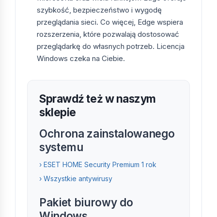
pomoc.kluczesoft.pl.
szybkość, bezpieczeństwo i wygodę
przeglądania sieci. Co więcej, Edge wspiera
Co jeśli klucz nie zadziała?
rozszerzenia, które pozwalają dostosować
przeglądarkę do własnych potrzeb. Licencja
Wymieniamy wadliwy klucz bezpłatnie lub
Windows czeka na Ciebie.
zwracamy środki — w 99% przypadków
rozwiązujemy problem w ciągu jednego dnia
roboczego.
Sprawdź też w naszym
sklepie
Czy mogę otrzymać fakturę na
firmę z NIP?
Ochrona zainstalowanego
systemu
Tak. Podczas zamówienia wybierz „Faktura na
firmę” i uzupełnij NIP. Faktura zostanie
› ESET HOME Security Premium 1 rok
wystawiona przez Selected Supply Sp. z o.o.
› Wszystkie antywirusy
(NIP 7272834817, KRS 0000765817) i wysłana
e-mailem razem z kluczem.
Pakiet biurowy do
Windows