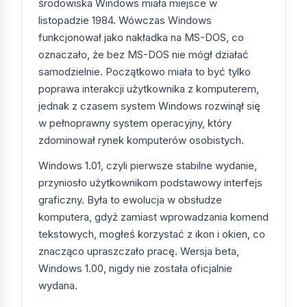
„Klucze Windows”
środowiska Windows miała miejsce w
listopadzie 1984. Wówczas Windows
Znajdziesz tutaj wszystkie wersje systemu
funkcjonował jako nakładka na MS-DOS, co
Windows: Home, Pro, Enterprise, edycje Server
oznaczało, że bez MS-DOS nie mógł działać
(Standard, Datacenter, Essentials), licencje RDS
samodzielnie. Początkowo miała to być tylko
oraz pakiety ESU dla Windows 10 (lata 2025–
poprawa interakcji użytkownika z komputerem,
2028).
jednak z czasem system Windows rozwinął się
w pełnoprawny system operacyjny, który
Najczęściej wybierane
zdominował rynek komputerów osobistych.
produkty z kategorii Klucze
Windows
Windows 1.01, czyli pierwsze stabilne wydanie,
przyniosło użytkownikom podstawowy interfejs
graficzny. Była to ewolucja w obsłudze
Produkt
Cena
Charakterystyka
komputera, gdyż zamiast wprowadzania komend
tekstowych, mogłeś korzystać z ikon i okien, co
Microsoft
324,39
Duże firmy,
Windows 10
zł
infrastruktura
znacząco upraszczało pracę. Wersja beta,
Enterprise
zarządzana
Windows 1.00, nigdy nie została oficjalnie
wydana.
Microsoft
130,00
MŚP,
Windows 10
zł
użytkownicy