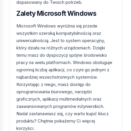
dopasowany do Twoich potrzeb.
Zalety Microsoft Windows
Microsoft
723,58
Małe firmy do 25
Windows
zł
użytkowników
Server 2019
Microsoft Windows wyróżnia się przede
Essentials
wszystkim szeroką kompatybilnością oraz
2CPU
uniwersalnością. Jest to system operacyjny,
który działa na różnych urządzeniach. Dzięki
Microsoft
1
Środowiska
Windows
455,28
biurowe,
temu masz do dyspozycji spójne środowisko
Server 2019
zł
organizacje
pracy na wielu platformach. Windows obsługuje
Standard 16
ogromną liczbę aplikacji, co czyni go jednym z
Core
najbardziej wszechstronnych systemów.
Korzystając z niego, masz dostęp do
Microsoft
934,15
Pulpity zdalne
Windows
zł
(RDS)
oprogramowania biurowego, narzędzi
Server 2019
graficznych, aplikacji multimedialnych oraz
RDS 50 User
zaawansowanych programów inżynierskich.
CAL
Nadal zastanawiasz się, czy warto kupić klucz
produktu? Chętnie pokażemy Ci więcej
Microsoft
869,11
Środowiska
Windows
zł
biurowe,
korzyści.