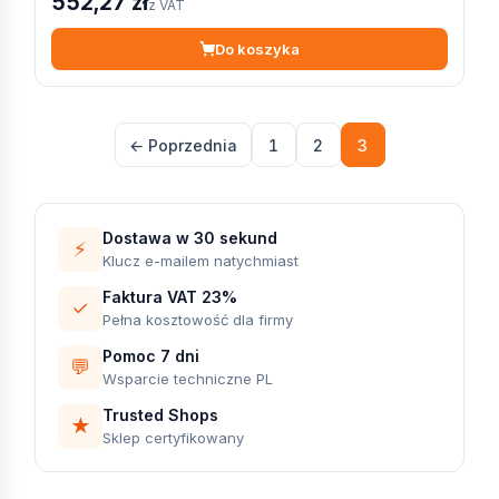
552,27 zł
z VAT
Do koszyka
← Poprzednia
1
2
3
Dostawa w 30 sekund
⚡
Klucz e-mailem natychmiast
Faktura VAT 23%
✓
Pełna kosztowość dla firmy
Pomoc 7 dni
💬
Wsparcie techniczne PL
Trusted Shops
★
Sklep certyfikowany