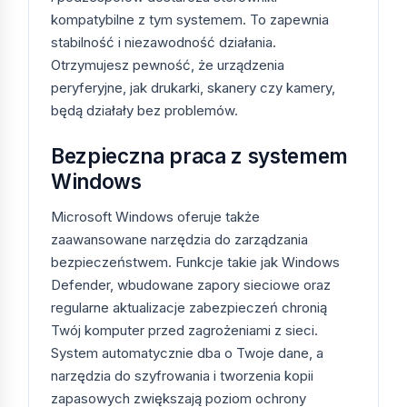
Home (lub Windows 10 Home jeśli sprzęt nie
kompatybilne z tym systemem. To zapewnia
spełnia wymagań Windows 11).
stabilność i niezawodność działania.
Laptop firmowy:
Windows 11/10 Pro —
wsparcie
BitLocker
, dołączanie do domeny.
Otrzymujesz pewność, że urządzenia
Korporacja:
Windows 11/10 Enterprise — pełne
peryferyjne, jak drukarki, skanery czy kamery,
narzędzia zarządzania.
będą działały bez problemów.
Serwer firmowy:
Windows Server
(Essentials/Standard/Datacenter) z
Bezpieczna praca z systemem
odpowiednią liczbą CAL.
Windows
Stary komputer z Windows 10:
dokup
Windows 10 ESU na lata 2025–2028.
Microsoft Windows oferuje także
zaawansowane narzędzia do zarządzania
Aktywacja i dostawa
bezpieczeństwem. Funkcje takie jak Windows
Defender, wbudowane zapory sieciowe oraz
Wybierz produkt i dodaj do koszyka.
Zapłać za pomocą Przelewy24, BLIK, karty,
regularne aktualizacje zabezpieczeń chronią
Apple Pay lub Google Pay.
Twój komputer przed zagrożeniami z sieci.
W ciągu kilku minut otrzymasz e-mailem klucz
System automatycznie dba o Twoje dane, a
aktywacyjny, link do instalatora i instrukcję w
narzędzia do szyfrowania i tworzenia kopii
języku polskim.
zapasowych zwiększają poziom ochrony