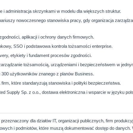
 i administracja skrzynkami w modelu dla większych struktur.
riuszy nowoczesnego stanowiska pracy, gdy organizacja zarządza
zgodności, aplikacji i ochrony danych firmowych.
owy, SSO i podstawowa kontrola tożsamości enterprise.
very, etykiety i fundament procesów zgodności.
arządzanie tożsamością, urządzeniami i bezpieczeństwem w jednym
u 300 użytkowników znanego z planów Business.
firm, które standaryzują stanowiska i polityki bezpieczeństwa.
d Supply Sp. z o.o., dostawa elektroniczna i wsparcie w języku pol
przeznaczony dla działów IT, organizacji publicznych, firm produkcy
ałowych i podmiotów, które muszą dokumentować dostęp do danych. W