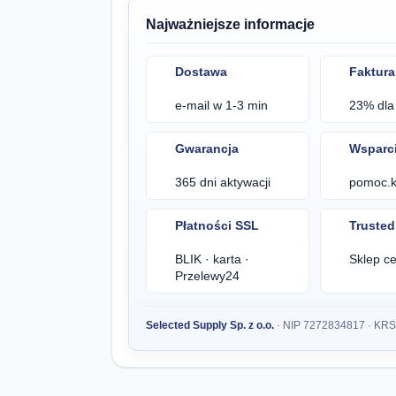
Najważniejsze informacje
Dostawa
Faktura
e-mail w 1-3 min
23% dla 
Gwarancja
Wsparc
365 dni aktywacji
pomoc.kl
Płatności SSL
Truste
BLIK · karta ·
Sklep ce
Przelewy24
Selected Supply Sp. z o.o.
· NIP 7272834817 · KR