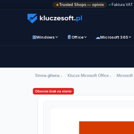
Trusted Shops — opinie
Faktura VAT
⊞
📄
☁
Windows
Office
Microsoft 365
›
›
Strona główna
Klucze Microsoft Office
Microsoft
Obecnie brak na stanie