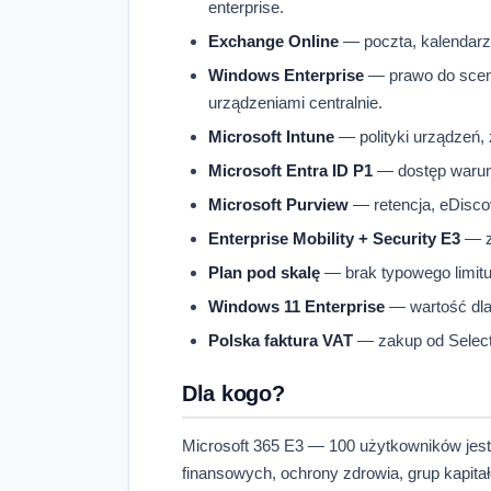
enterprise.
Exchange Online
— poczta, kalendarze
Windows Enterprise
— prawo do scena
urządzeniami centralnie.
Microsoft Intune
— polityki urządzeń, 
Microsoft Entra ID P1
— dostęp warunk
Microsoft Purview
— retencja, eDisco
Enterprise Mobility + Security E3
— z
Plan pod skalę
— brak typowego limit
Windows 11 Enterprise
— wartość dla 
Polska faktura VAT
— zakup od Selecte
Dla kogo?
Microsoft 365 E3 — 100 użytkowników jest 
finansowych, ochrony zdrowia, grup kapit