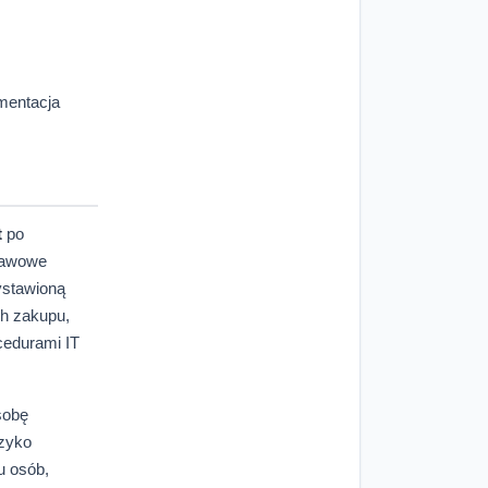
mentacja
t
po
stawowe
ystawioną
h zakupu,
cedurami IT
sobę
yzyko
u osób,