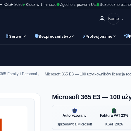
 + KSeF 2026
Klucz w 1 minucie
Zgodne z prawem UE
Bezpieczne płatno
Konto
🗄
🛡
⚡
💡
Serwer
Bezpieczeństwo
Profesjonalne
›
 365 Family i Personal
Microsoft 365 E3 — 100 użytkowników licencja ro
Microsoft 365 E3 — 100 uż
Autoryzowany
Faktura VAT 23%
sprzedawca Microsoft
KSeF 2026