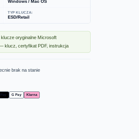
Windows / Mac OS
TYP KLUCZA:
ESD/Retail
klucze oryginalne Microsoft
 klucz, certyfikat PDF, instrukcja
cnie brak na stanie
 Pay
G Pay
Klarna