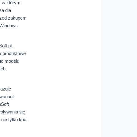
, w którym
za dla
Przed zakupem
ak Windows
oft.pl.
ia produktowe
ego modelu
ach,
azuje
wariant
eSoft
woływania się
nie tylko kod,