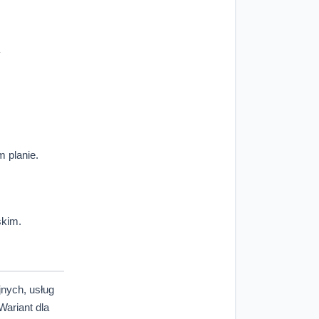
 planie.
skim.
jnych, usług
ariant dla