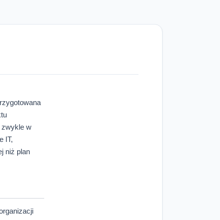
 przygotowana
ktu
i zwykle w
e IT,
j niż plan
organizacji