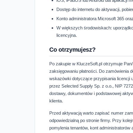
iOS, iPadOS lub Android dla aplikacji m
Dostęp do internetu do aktywacji, pobie
Konto administratora Microsoft 365 ora
W większych środowiskach: uporządkow
licencyjna.
Co otrzymujesz?
Po zakupie w KluczeSoft.pl otrzymuje Pan
zaksięgowaniu płatności. Do zamówienia do
wskazówki dotyczące przypisania licencj
przez Selected Supply Sp. z o.o., NIP 7
dostawy, dokumentów i podstawowej aktywa
klienta.
Przed aktywacją warto zapisać numer zamów
odpowiedzialną po stronie firmy. Przy kole
pomylenia tenantów, kont administratorów a