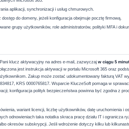
obilnych Microsoft 365.
rania aplikacji, synchronizacji i usług chmurowych.
z dostęp do domeny, jeżeli konfiguracja obejmuje pocztę firmową.
ane grupy użytkowników, role administratorów, polityki MFA i doku
/Pani klucz aktywacyjny na adres e-mail, zazwyczaj
w ciągu 5 minu
łączona jest instrukcja aktywacji w portalu Microsoft 365 oraz pod
i użytkownikom. Zakup może zostać udokumentowany fakturą VAT w
272834817, KRS 0000765817. Wsparcie KluczeSoft pomaga w sprawac
cji; konfiguracja polityk bezpieczeństwa powinna być zgodna z pro
ienia, wariant licencji, liczbę użytkowników, datę uruchomienia i o
jnych odnowieniach taka notatka skraca pracę działu IT i ogranicza r
lbo okresów subskrypcji. Jeśli wdrożenie dotyczy kilku lub kilkunast