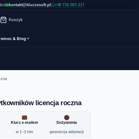
kontakt@kluczesoft.pl
ści
Koszyk
Pomoc & Blog
czna
ytkowników licencja roczna
Klucz e-mailem
Dożywotnia
w 1–3 min
gwarancja aktywacji