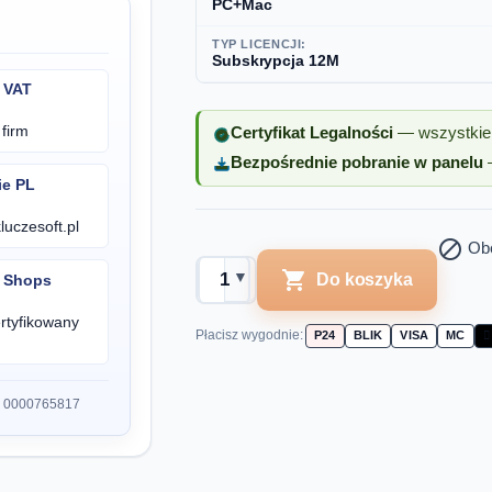
PC+Mac
TYP LICENCJI:
Subskrypcja 12M
 VAT
firm
Certyfikat Legalności
— wszystkie 
Bezpośrednie pobranie w panelu
—
ie PL
uczesoft.pl

Obe

▼
Do koszyka
▲
d Shops
rtyfikowany
Płacisz wygodnie:
P24
BLIK
VISA
MC

S 0000765817