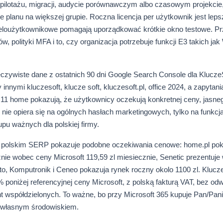
pilotażu, migracji, audycie porównawczym albo czasowym projekcie
 planu na większej grupie. Roczna licencja per użytkownik jest leps
wieloużytkownikowe pomagają uporządkować krótkie okno testowe. 
ów, polityki MFA i to, czy organizacja potrzebuje funkcji E3 takich j
eczywiste dane z ostatnich 90 dni Google Search Console dla KluczeS
innymi kluczesoft, klucze soft, kluczesoft.pl, office 2024, a zapytan
ows 11 home pokazują, że użytkownicy oczekują konkretnej ceny, jasn
s nie opiera się na ogólnych hasłach marketingowych, tylko na funkcj
u ważnych dla polskiej firmy.
polskim SERP pokazuje podobne oczekiwania cenowe: home.pl pok
ie wobec ceny Microsoft 119,59 zl miesiecznie, Senetic prezentuje 
o, Komputronik i Ceneo pokazuja rynek roczny okolo 1100 zl. Klucz
poniżej referencyjnej ceny Microsoft, z polską fakturą VAT, bez od
nt współdzielonych. To ważne, bo przy Microsoft 365 kupuje Pan/Pani 
d własnym środowiskiem.