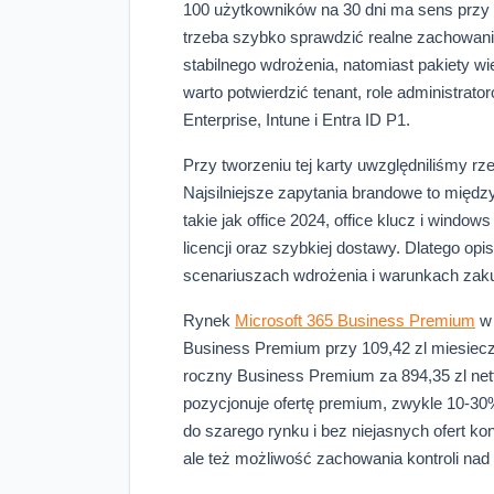
100 użytkowników na 30 dni ma sens przy 
trzeba szybko sprawdzić realne zachowanie
stabilnego wdrożenia, natomiast pakiety 
warto potwierdzić tenant, role administrator
Enterprise, Intune i Entra ID P1.
Przy tworzeniu tej karty uwzględniliśmy rz
Najsilniejsze zapytania brandowe to między 
takie jak office 2024, office klucz i wind
licencji oraz szybkiej dostawy. Dlatego opi
scenariuszach wdrożenia i warunkach zakup
Rynek
Microsoft 365 Business Premium
w 
Business Premium przy 109,42 zl miesieczn
roczny Business Premium za 894,35 zl nett
pozycjonuje ofertę premium, zwykle 10-30% 
do szarego rynku i bez niejasnych ofert ko
ale też możliwość zachowania kontroli na