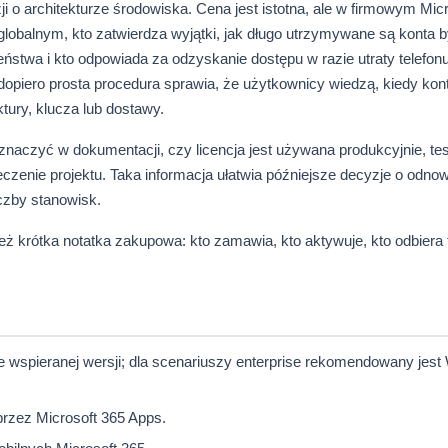
zji o architekturze środowiska. Cena jest istotna, ale w firmowym Mic
globalnym, kto zatwierdza wyjątki, jak długo utrzymywane są konta 
zeństwa i kto odpowiada za odzyskanie dostępu w razie utraty telefon
dopiero prosta procedura sprawia, że użytkownicy wiedzą, kiedy kon
ktury, klucza lub dostawy.
naczyć w dokumentacji, czy licencja jest używana produkcyjnie, te
czenie projektu. Taka informacja ułatwia późniejsze decyzje o odnow
iczby stanowisk.
krótka notatka zakupowa: kto zamawia, kto aktywuje, kto odbiera fa
 wspieranej wersji; dla scenariuszy enterprise rekomendowany jest
rzez Microsoft 365 Apps.