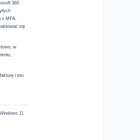
rosoft 365
byłych
u z MFA.
taktować się
stowo, w
ieniu,
kturę i kto
 Windows 11