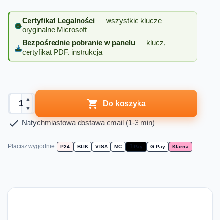
Certyfikat Legalności
— wszystkie klucze
oryginalne Microsoft
Bezpośrednie pobranie w panelu
— klucz,
certyfikat PDF, instrukcja
▲

Do koszyka
▼

Natychmiastowa dostawa email (1-3 min)
Płacisz wygodnie:
P24
BLIK
VISA
MC
 Pay
G Pay
Klarna