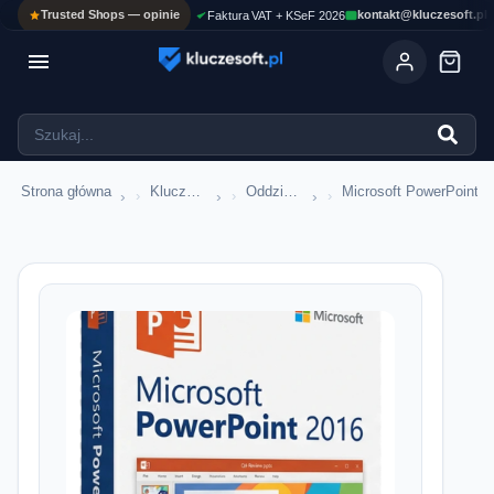
Trusted Shops — opinie
kontakt@kluczesoft.pl
Faktura VAT + KSeF 2026

Strona główna
Klucze Microsoft Office
Oddzielne Aplikacje Office
Microsoft PowerPoint
›
›
›
›