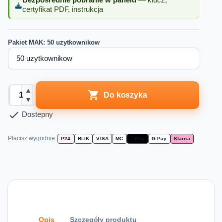
Bezpośrednie pobranie w panelu
— klucz,
certyfikat PDF, instrukcja
Pakiet MAK: 50 uzytkownikow
▲

Do koszyka
▼

Dostepny
Płacisz wygodnie:
P24
BLIK
VISA
MC
 Pay
G Pay
Klarna
Opis
Szczegóły produktu