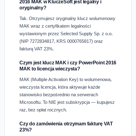
2016 MAK w KluczeSoft jest legalny i
oryginalny?
Tak. Otrzymujesz oryginalny klucz wolumenowy
MAK wraz z certyfikatem legalności
wystawionym przez Selected Supply Sp. z o.o.
(NIP 7272834817, KRS 0000765817) oraz
fakturą VAT 23%.
Czym jest klucz MAK i czy PowerPoint 2016
MAK to licencja wieczysta?
MAK (Multiple Activation Key) to wolumenowa,
wieczysta licencja, która aktywuje każde
stanowisko bezpośrednio na serwerach
Microsoftu. To NIE jest subskrypcja — kupujesz
raz, bez opłat rocznych.
Czy do zamówienia otrzymam fakturę VAT
23%?