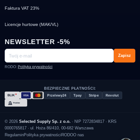
Faktura VAT 23%
Licencje hurtowe (MAK/VL)
NEWSLETTER -5%
Zapisz
RODO:
Polityka prywatności
BEZPIECZNE PŁATNOŚCI:
Przelewy24
Tpay
Stripe
Revolut
© 2026
Selected Supply Sp. z o.o.
· NIP 7272834817 · KRS
0000765817 · ul. Hoża 86/410, 00-682 Warszawa
Regulamin
Polityka prywatności
RODO
O nas