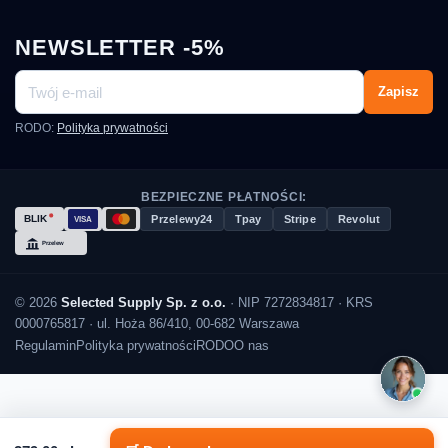
NEWSLETTER -5%
Zapisz
RODO:
Polityka prywatności
BEZPIECZNE PŁATNOŚCI:
Przelewy24
Tpay
Stripe
Revolut
© 2026
Selected Supply Sp. z o.o.
· NIP 7272834817 · KRS
0000765817 · ul. Hoża 86/410, 00-682 Warszawa
Regulamin
Polityka prywatności
RODO
O nas