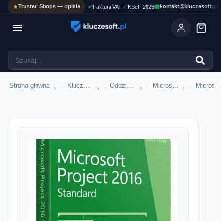
Trusted Shops — opinie
kontakt@kluczesoft.pl
Faktura VAT + KSeF 2026

Strona główna
Klucze Microsoft Office
Oddzielne Aplikacje Office
Microsoft Project
Microsof
›
›
›
›