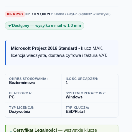
lub
3 × 93,00 zł
0% RRSO
z Klarna / PayPo (wybierz w koszyku)
Dostępny — wysyłka e-mail w 1-3 min
Microsoft Project 2016 Standard
- klucz MAK,
licencja wieczysta, dostawa cyfrowa i faktura VAT.
OKRES STOSOWANIA:
ILOŚĆ URZĄDZEŃ:
Bezterminowa
1
PLATFORMA:
SYSTEM OPERACYJNY:
PC
Windows
TYP LICENCJI:
TYP KLUCZA:
Dożywotnia
ESD/Retail
Certyfikat Legalności
— wszystkie klucze