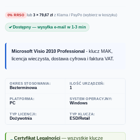
lub
3 × 79,67 zł
0% RRSO
z Klarna / PayPo (wybierz w koszyku)
Dostępny — wysyłka e-mail w 1-3 min
Microsoft Visio 2010 Professional
- klucz MAK,
licencja wieczysta, dostawa cyfrowa i faktura VAT.
OKRES STOSOWANIA:
ILOŚĆ URZĄDZEŃ:
Bezterminowa
1
PLATFORMA:
SYSTEM OPERACYJNY:
PC
Windows
TYP LICENCJI:
TYP KLUCZA:
Dożywotnia
ESD/Retail
Certyfikat Legalności
— wszystkie klucze