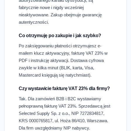
autoryzowanego kanału dystrybucji, są
fabrycznie nowe i nigdy wcześniej
nieaktywowane. Zakup obejmuje gwarancję
autentyczności.
Co otrzymuję po zakupie i jak szybko?
Po zaksięgowaniu płatności otrzymujesz e-
mailem klucz aktywacyjny, fakturę VAT 23% w
PDF i instrukcję aktywacji. Dostawa cyfrowa
zwykle w kilka minut (BLIK, karta, Visa,
Mastercard księgują się natychmiast).
Czy wystawicie fakturę VAT 23% dla firmy?
Tak. Dla zamówień B2B i B2C wystawiamy
pełnoprawną fakturę VAT 23%. Sprzedawcą jest
Selected Supply Sp. z o.o., NIP 7272834817,
KRS 0000765817, ul. Hoża 86/410, Warszawa.
Dla firm uwzględniamy NIP nabywcy.