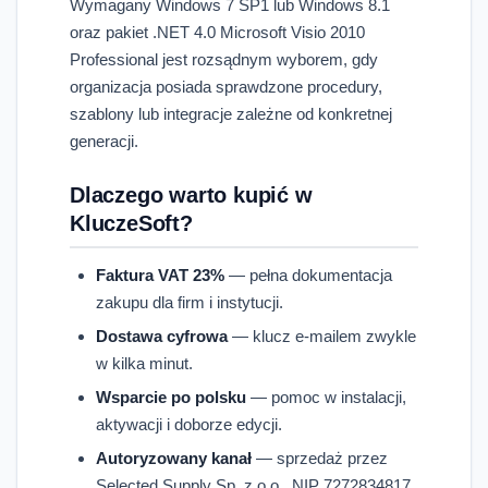
Wymagany Windows 7 SP1 lub Windows 8.1
oraz pakiet .NET 4.0 Microsoft Visio 2010
Professional jest rozsądnym wyborem, gdy
organizacja posiada sprawdzone procedury,
szablony lub integracje zależne od konkretnej
generacji.
Dlaczego warto kupić w
KluczeSoft?
Faktura VAT 23%
— pełna dokumentacja
zakupu dla firm i instytucji.
Dostawa cyfrowa
— klucz e-mailem zwykle
w kilka minut.
Wsparcie po polsku
— pomoc w instalacji,
aktywacji i doborze edycji.
Autoryzowany kanał
— sprzedaż przez
Selected Supply Sp. z o.o., NIP 7272834817,