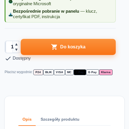
oryginalne Microsoft
Bezpośrednie pobranie w panelu
— klucz,
certyfikat PDF, instrukcja
▲

Do koszyka
▼

Dostępny
Płacisz wygodnie:
P24
BLIK
VISA
MC
 Pay
G Pay
Klarna
Opis
Szczegóły produktu