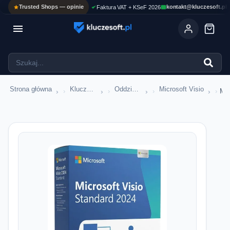
Trusted Shops — opinie
kontakt@kluczesoft.pl
Faktura VAT + KSeF 2026

Strona główna
Klucze Microsoft Office
Oddzielne Aplikacje Office
Microsoft Visio
›
›
›
›
Mic