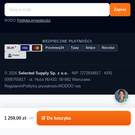
Zapisz
RODO:
Polityka prywatności
BEZPIECZNE PŁATNOŚCI:
Przelewy24
Tpay
Stripe
Revolut
© 2026
Selected Supply Sp. z o.o.
· NIP 7272834817 · KRS
0000765817 · ul. Hoża 86/410, 00-682 Warszawa
Regulamin
Polityka prywatności
RODO
O nas
1 259,00 zł
🛒 Do koszyka
z VAT
1 259,00 zł
Do koszyka
1 259,00 zł
Do koszyka