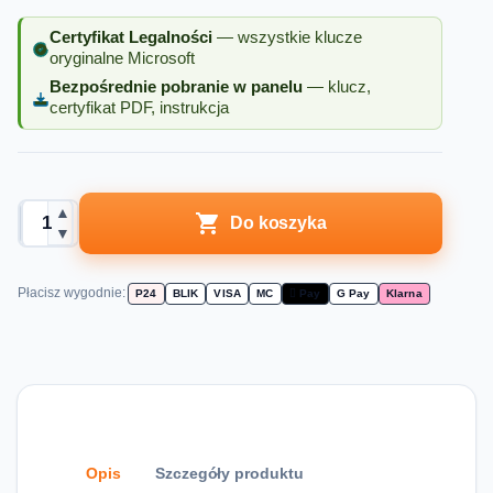
Certyfikat Legalności
— wszystkie klucze
oryginalne Microsoft
Bezpośrednie pobranie w panelu
— klucz,
certyfikat PDF, instrukcja
▲

Do koszyka
▼
Płacisz wygodnie:
P24
BLIK
VISA
MC
 Pay
G Pay
Klarna
Opis
Szczegóły produktu