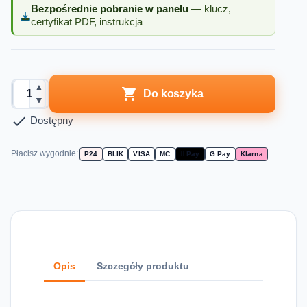
Bezpośrednie pobranie w panelu
— klucz,
certyfikat PDF, instrukcja
▲

Do koszyka
▼

Dostępny
Płacisz wygodnie:
P24
BLIK
VISA
MC
 Pay
G Pay
Klarna
Opis
Szczegóły produktu