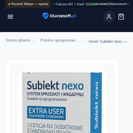
Trusted Shops — opinie
kontakt@kluczesoft.pl
Faktura VAT + KSeF 2026

Strona główna
Polskie oprogramowanie firmowe
›
›