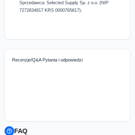
Sprzedawca: Selected Supply Sp. z o.o. (NIP
7272834817 KRS 0000765817).
Recenzje/Q&A Pytania i odpowiedzi
FAQ
help_outline