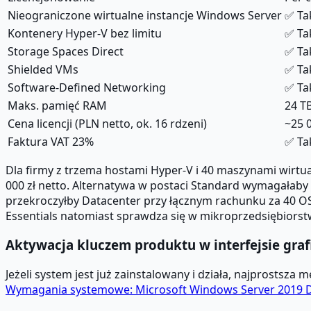
Nieograniczone wirtualne instancje Windows Server
✅ Ta
Kontenery Hyper-V bez limitu
✅ Ta
Storage Spaces Direct
✅ Ta
Shielded VMs
✅ Ta
Software-Defined Networking
✅ Ta
Maks. pamięć RAM
24 T
Cena licencji (PLN netto, ok. 16 rdzeni)
~25 
Faktura VAT 23%
✅ Ta
Dla firmy z trzema hostami Hyper-V i 40 maszynami wirtua
000 zł netto. Alternatywa w postaci Standard wymagałab
przekroczyłby Datacenter przy łącznym rachunku za 40 OS
Essentials natomiast sprawdza się w mikroprzedsiębiorst
Aktywacja kluczem produktu w interfejsie gra
Jeżeli system jest już zainstalowany i działa, najprosts
Wymagania systemowe: Microsoft Windows Server 2019 D