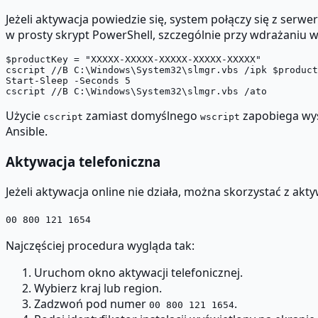
Jeżeli aktywacja powiedzie się, system połączy się z serw
w prosty skrypt PowerShell, szczególnie przy wdrażaniu 
$productKey = "XXXXX-XXXXX-XXXXX-XXXXX-XXXXX"

cscript //B C:\Windows\System32\slmgr.vbs /ipk $product
Start-Sleep -Seconds 5

Użycie
zamiast domyślnego
zapobiega wys
cscript
wscript
Ansible.
Aktywacja telefoniczna
Jeżeli aktywacja online nie działa, można skorzystać z a
00 800 121 1654
Najczęściej procedura wygląda tak:
Uruchom okno aktywacji telefonicznej.
Wybierz kraj lub region.
Zadzwoń pod numer
.
00 800 121 1654