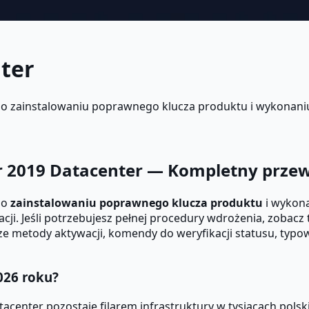
ter
 zainstalowaniu poprawnego klucza produktu i wykonaniu pr
r 2019 Datacenter — Kompletny prze
po
zainstalowaniu poprawnego klucza produktu
i wykona
alacji. Jeśli potrzebujesz pełnej procedury wdrożenia, zobacz
sze metody aktywacji, komendy do weryfikacji statusu, typo
026 roku?
center pozostaje filarem infrastruktury w tysiącach polski