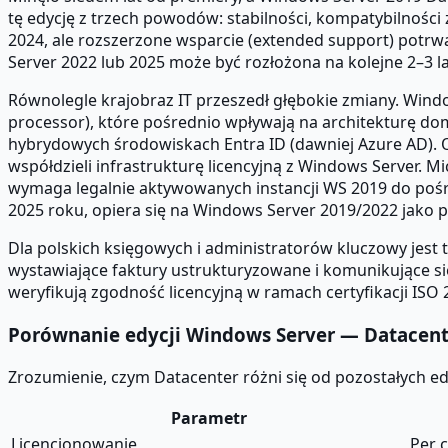
tę edycję z trzech powodów: stabilności, kompatybilnośc
2024, ale rozszerzone wsparcie (extended support) potrw
Server 2022 lub 2025 może być rozłożona na kolejne 2–3 l
Równolegle krajobraz IT przeszedł głębokie zmiany. Win
processor), które pośrednio wpływają na architekturę d
hybrydowych środowiskach Entra ID (dawniej Azure AD). O
współdzieli infrastrukturę licencyjną z Windows Server. 
wymaga legalnie aktywowanych instancji WS 2019 do pośr
2025 roku, opiera się na Windows Server 2019/2022 jak
Dla polskich księgowych i administratorów kluczowy jest 
wystawiające faktury ustrukturyzowane i komunikujące s
weryfikują zgodność licencyjną w ramach certyfikacji ISO 
Porównanie edycji Windows Server — Datacente
Zrozumienie, czym Datacenter różni się od pozostałych ed
Parametr
Licencjonowanie
Per 