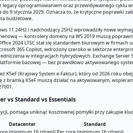
i z legacy oprogramowaniem oraz przewidywalnego cyklu ws
a do 9 stycznia 2029. Oznacza to, że krytyczne poprawki z
ata budżetowe.
dows 11 24H2 i nadchodzący 25H2 wprowadziły nowe wymagan
omenową — kontrolery domeny na WS 2019 muszą poprawnie 
ffice 2024 LTSC stał się standardem biurowym w firmach u
Microsoft 365 Copilot, wdrożony szeroko w sektorze enterpr
edniczenia w integracjach hybrydowych. Exchange Server S
o platformie bazowej — bez prawidłowo aktywowanego sys
też KSeF (Krajowy System e-Faktur), który od 2026 roku ob
ię z bramką KSeF muszą działać na aktywowanym, wspieran
27001.
r vs Standard vs Essentials
ycji, pomaga uniknąć kosztownej pomyłki przy zakupie kluc
Datacenter
Standard
core (minimum 16 rdzeni)
Per core (minimum 16 rdzeni)