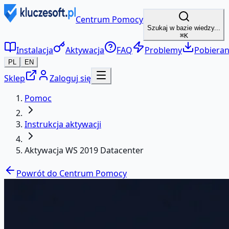
Centrum Pomocy
Szukaj w bazie wiedzy...
⌘K
Instalacja
Aktywacja
FAQ
Problemy
Pobieran
PL
EN
Sklep
Zaloguj się
Pomoc
Instrukcja aktywacji
Aktywacja WS 2019 Datacenter
Powrót do Centrum Pomocy