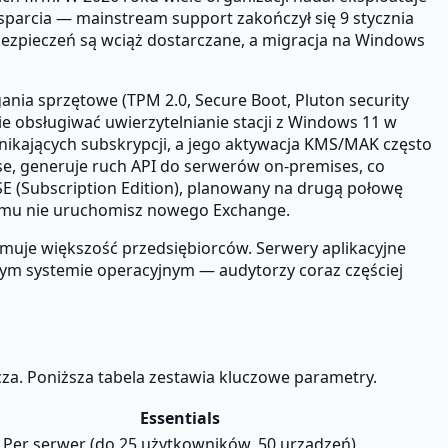
parcia — mainstream support zakończył się 9 stycznia
abezpieczeń są wciąż dostarczane, a migracja na Windows
ia sprzętowe (TPM 2.0, Secure Boot, Pluton security
obsługiwać uwierzytelnianie stacji z Windows 11 w
nikających subskrypcji, a jego aktywacja KMS/MAK często
ise, generuje ruch API do serwerów on-premises, co
E (Subscription Edition), planowany na drugą połowę
temu nie uruchomisz nowego Exchange.
ejmuje większość przedsiębiorców. Serwery aplikacyjne
ym systemie operacyjnym — audytorzy coraz częściej
za. Poniższa tabela zestawia kluczowe parametry.
Essentials
Per serwer (do 25 użytkowników, 50 urządzeń)