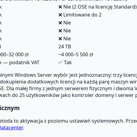
k
❌ Nie (2 OSE na licencję Standard)
k
❌ Limitowane do 2
k
❌ Nie
k
❌ Nie
k
❌ Nie
B
24 TB
000–32 000 zł
~4 000–5 500 zł
k — podatnik VAT
✅ Tak
lnymi Windows Server wybór jest jednoznaczny: trzy licencj
y dokupienia dodatkowych licencji na każdą parę maszyn w
E. Dla małej firmy z jednym serwerem fizycznym i dwoma VM
wach do 25 użytkowników jako kontroler domeny i serwer p
ficznym
za metoda to aktywacja z poziomu ustawień systemowych. Prz
atacenter
.