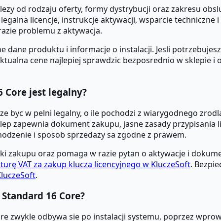
zy od rodzaju oferty, formy dystrybucji oraz zakresu obsl
sz legalna licencje, instrukcje aktywacji, wsparcie technicz
azie problemu z aktywacja.
 dane produktu i informacje o instalacji. Jesli potrzebuj
Aktualna cene najlepiej sprawdzic bezposrednio w sklepie i
 Core jest legalny?
 byc w pelni legalny, o ile pochodzi z wiarygodnego zrodl
lep zapewnia dokument zakupu, jasne zasady przypisania lic
ochodzenie i sposob sprzedazy sa zgodne z prawem.
i zakupu oraz pomaga w razie pytan o aktywacje i dokume
turę VAT za zakup klucza licencyjnego w KluczeSoft
. Bezpi
luczeSoft
.
 Standard 16 Core?
re zwykle odbywa sie po instalacji systemu, poprzez wpr