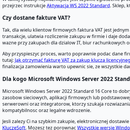
przejrzec instrukcje
Aktywacja WS 2022 Standard
. Sklep, 
Czy dostane fakture VAT?
Tak, dla wielu klientow firmowych faktura VAT jest jed
transakcje, ulatwia rozliczenie zakupu w firmie i daje
wazne przy zakupach dla dzialow IT, biur rachunkowych 
Aby przyspieszyc proces, warto poprawnie podac dane fir
tutaj:
Jak otrzymać fakturę VAT za zakup klucza licencyjne
finalizacja zamowienia warto upewnic sie, ze wszystkie d
Dla kogo Microsoft Windows Server 2022 Stan
Microsoft Windows Server 2022 Standard 16 Core to dob
zasobow sieciowych, aplikacji firmowych lub podstawowej w
serwerowni oraz integratorow, ktorzy szukaja rozwiazani
kompatybilnosc oraz legalne wdrozenie.
Jesli zalezy Ci na szybkim zakupie, elektronicznej dostawie
KluczeSoft
. Mozesz tez porownac
Wszystkie wersje Windo