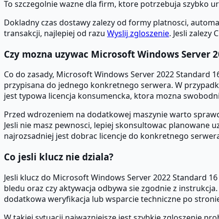
To szczegolnie wazne dla firm, ktore potrzebuja szybko 
Dokladny czas dostawy zalezy od formy platnosci, automaty
transakcji, najlepiej od razu
Wyslij zgloszenie
. Jesli zalezy
Czy mozna uzywac Microsoft Windows Server 
Co do zasady, Microsoft Windows Server 2022 Standard 16
przypisana do jednego konkretnego serwera. W przypadku 
jest typowa licencja konsumencka, ktora mozna swobodn
Przed wdrozeniem na dodatkowej maszynie warto sprawdzic,
Jesli nie masz pewnosci, lepiej skonsultowac planowane 
najrozsadniej jest dobrac licencje do konkretnego serwera
Co jesli klucz nie dziala?
Jesli klucz do Microsoft Windows Server 2022 Standard 16 
bledu oraz czy aktywacja odbywa sie zgodnie z instrukcja.
dodatkowa weryfikacja lub wsparcie techniczne po stroni
W takiej sytuacji najwazniejsze jest szybkie zgloszenie 