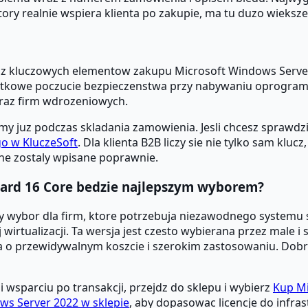
ktory realnie wspiera klienta po zakupie, ma tu duzo wieksz
nym z kluczowych elementow zakupu Microsoft Windows Ser
 dodatkowe poczucie bezpieczenstwa przy nabywaniu oprogr
oraz firm wdrozeniowych.
my juz podczas skladania zamowienia. Jesli chcesz sprawd
go w KluczeSoft
. Dla klienta B2B liczy sie nie tylko sam klu
ane zostaly wpisane poprawnie.
dard 16 Core bedzie najlepszym wyborem?
ry wybor dla firm, ktore potrzebuja niezawodnego system
irtualizacji. Ta wersja jest czesto wybierana przez male i
a o przewidywalnym koszcie i szerokim zastosowaniu. Dobrz
 i wsparciu po transakcji, przejdz do sklepu i wybierz
Kup Mi
ws Server 2022 w sklepie
, aby dopasowac licencje do infras