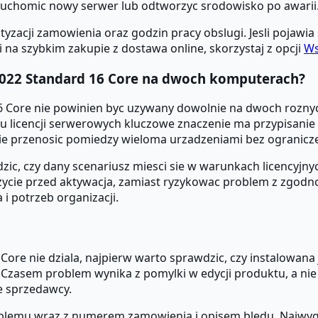
uruchomic nowy serwer lub odtworzyc srodowisko po awarii
zacji zamowienia oraz godzin pracy obslugi. Jesli pojawia 
 Ci na szybkim zakupie z dostawa online, skorzystaj z opcji
Ws
2022 Standard 16 Core na dwoch komputerach?
 Core nie powinien byc uzywany dowolnie na dwoch roznych 
licencji serwerowych kluczowe znaczenie ma przypisanie d
ie przenosic pomiedzy wieloma urzadzeniami bez ogranicz
 czy dany scenariusz miesci sie w warunkach licencyjnych 
uzycie przed aktywacja, zamiast ryzykowac problem z zgodn
 i potrzeb organizacji.
Core nie dziala, najpierw warto sprawdzic, czy instalowana
 Czasem problem wynika z pomylki w edycji produktu, a nie 
e sprzedawcy.
problemu wraz z numerem zamowienia i opisem bledu. Najwygo