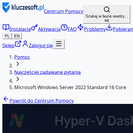
Centrum Pomocy
Szukaj w bazie wiedzy...
⌘K
Instalacja
Aktywacja
FAQ
Problemy
Pobieran
PL
EN
Sklep
Zaloguj się
Pomoc
Najczęściej zadawane pytania
Microsoft Windows Server 2022 Standard 16 Core
Powrót do Centrum Pomocy