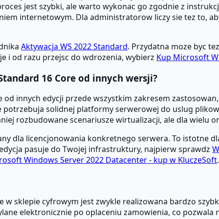
proces jest szybki, ale warto wykonac go zgodnie z instruk
em internetowym. Dla administratorow liczy sie tez to, ab
adnika
Aktywacja WS 2022 Standard
. Przydatna moze byc tez
cje i od razu przejsc do wdrozenia, wybierz
Kup Microsoft W
Standard 16 Core od innych wersji?
e od innych edycji przede wszystkim zakresem zastosowan, 
re potrzebuja solidnej platformy serwerowej do uslug plik
ej rozbudowane scenariusze wirtualizacji, ale dla wielu org
y dla licencjonowania konkretnego serwera. To istotne dl
edycja pasuje do Twojej infrastruktury, najpierw sprawdz
W
rosoft Windows Server 2022 Datacenter - kup w KluczeSoft
.
w sklepie cyfrowym jest zwykle realizowana bardzo szybko,
ylane elektronicznie po oplaceniu zamowienia, co pozwala ni