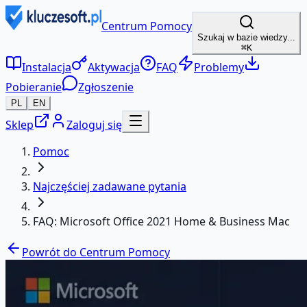
Centrum Pomocy
Szukaj w bazie wiedzy...
⌘K
Instalacja
Aktywacja
FAQ
Problemy
Pobieranie
Zgłoszenie
PL
EN
Sklep
Zaloguj się
Pomoc
Najczęściej zadawane pytania
FAQ: Microsoft Office 2021 Home & Business Mac
Powrót do Centrum Pomocy