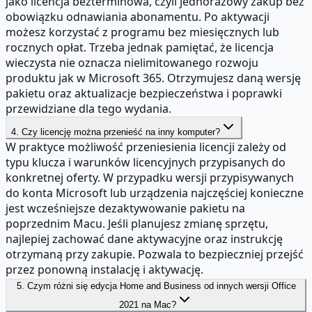
jako licencja bezterminowa, czyli jednorazowy zakup bez
obowiązku odnawiania abonamentu. Po aktywacji
możesz korzystać z programu bez miesięcznych lub
rocznych opłat. Trzeba jednak pamiętać, że licencja
wieczysta nie oznacza nielimitowanego rozwoju
produktu jak w Microsoft 365. Otrzymujesz daną wersję
pakietu oraz aktualizacje bezpieczeństwa i poprawki
przewidziane dla tego wydania.
4. Czy licencję można przenieść na inny komputer?
W praktyce możliwość przeniesienia licencji zależy od
typu klucza i warunków licencyjnych przypisanych do
konkretnej oferty. W przypadku wersji przypisywanych
do konta Microsoft lub urządzenia najczęściej konieczne
jest wcześniejsze dezaktywowanie pakietu na
poprzednim Macu. Jeśli planujesz zmianę sprzętu,
najlepiej zachować dane aktywacyjne oraz instrukcję
otrzymaną przy zakupie. Pozwala to bezpieczniej przejść
przez ponowną instalację i aktywację.
5. Czym różni się edycja Home and Business od innych wersji Office
2021 na Mac?