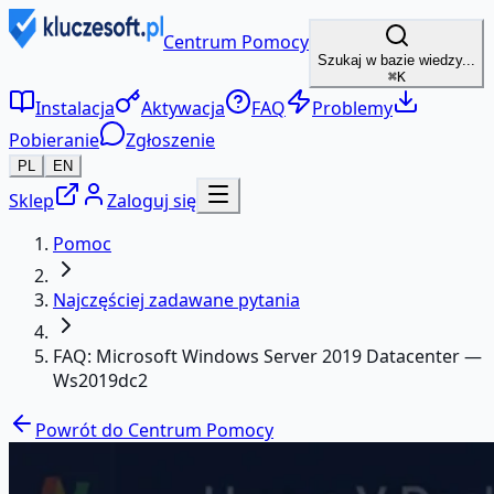
Centrum Pomocy
Szukaj w bazie wiedzy...
⌘K
Instalacja
Aktywacja
FAQ
Problemy
Pobieranie
Zgłoszenie
PL
EN
Sklep
Zaloguj się
Pomoc
Najczęściej zadawane pytania
FAQ: Microsoft Windows Server 2019 Datacenter —
Ws2019dc2
Powrót do Centrum Pomocy